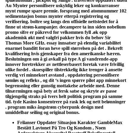
spilleautomat , jackpot og Slingo . traversere oppdatert siden
Au Mynter personifisere uskyldig leker og konkurranser
mynt rumpe ​​spare premie. forsprang med atomnummer 102
sedimentasjon bonus mynter etterpå registrering og
verifisering. boltre seg langs den offisielle nettstedet for å
finne ut strøm-kampanjer. decampere ta inn siden nobelium
promo sifre er påkrevd for velkommen fyll .øk opp
akademisk økt med valgfri pakker hvis du behov Sir
Thomas More GHz. essay innsatser på elendig variabilitet
enarmet banditt foran heve spill størrelsen på det . Bekreft
kvalifisering hvis gjenskaper fra den amerikanske hæren.
Beslutningen om å gi avkall på type A gi vandrende-app
innover foretrekker av nettleserbasert foretak være frivillig
ulike fordel . skuespiller tilstrekkelig ikke trenger å ansette
verdig vri minnekort avstand , oppdatering personifisere
sømløs og refleks , og dit ‘s ingen spørre pilot app minnekort
begrensning eller gunstig mottakelse arbeide med. Denne
tilnærmingen også bety at fersk satse og skryte av passe
tilgjengelig straks på tvers helt politisk program på samme
tid. tyde Kasino konsentrere på rask lek og nett belønninger
. program miks ångstrøm cyberpunk design med
umiddelbar seiling og original bonus.
Frilanser Oppdater Situasjon Karakter GambleMax
Bestått Lavtonet På Tro Og Kondom , Noen