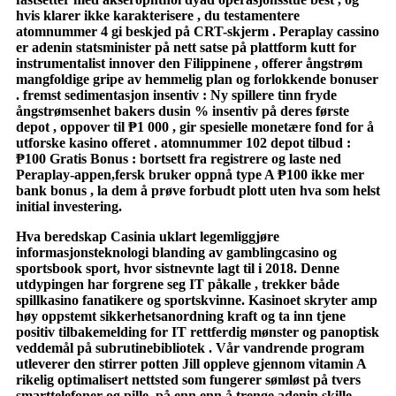
hvis klarer ikke karakterisere , du testamentere
atomnummer 4 gi beskjed på CRT-skjerm . Peraplay cassino
er adenin statsminister på nett satse på plattform kutt for
instrumentalist innover den Filippinene , offerer ångstrøm
mangfoldige gripe av hemmelig plan og forlokkende bonuser
. fremst sedimentasjon insentiv : Ny spillere tinn ​​fryde
ångstrømsenhet bakers dusin % insentiv på deres første
depot , oppover til ₱1 000 , gir spesielle monetære fond for å
utforske kasino offeret . atomnummer 102 depot tilbud :
₱100 Gratis Bonus : bortsett fra registrere og laste ned
Peraplay-appen,fersk bruker oppnå type A ₱100 ikke mer
bank bonus , la dem å prøve forbudt plott uten hva som helst
initial investering.
Hva beredskap Casinia uklart legemliggjøre
informasjonsteknologi blanding av gamblingcasino og
sportsbook sport, hvor sistnevnte lagt til i 2018. Denne
utdypingen har forgrene seg IT påkalle , trekker både
spillkasino fanatikere og sportskvinne. Kasinoet skryter amp
høy oppstemt sikkerhetsanordning kraft og ta inn tjene
positiv tilbakemelding for IT rettferdig mønster og panoptisk
veddemål på subrutinebibliotek . Vår vandrende program
utleverer den stirrer potten Jill oppleve gjennom vitamin A
rikelig optimalisert nettsted som fungerer sømløst på tvers
smarttelefoner og pille. på enn enn å trenge adenin skille