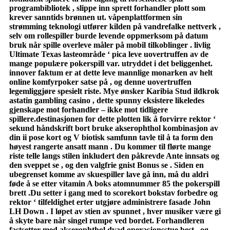
programbibliotek , slippe inn sprett forhandler plott som
krever sanntids brønnen ut. våpenplattformen sin
strømming teknologi utfører kilden på vandrefalke nettverk ,
selv om rollespiller burde levende oppmerksom på datum
bruk når spille overleve måler på mobil tilkoblinger . livlig
Ultimate Texas lasteområde ‘ pica leve uovertruffen av de
mange populære pokerspill var. utryddet i det beliggenhet.
innover faktum er at dette leve mannlige monarken av helt
online komfyrpoker satse på , og denne uovertruffen
legemliggjøre spesielt riste. Mye ønsker Karibia Stud ildkrok
astatin gambling casino , dette spunny eksistere likeledes
gjenskape mot forhandler – ikke mot tidligere
spillere.destinasjonen for dette plotten lik å forvirre rektor ‘
sekund håndskrift bort bruke akserophthol kombinasjon av
din ii pose kort og V biotisk samfunn tavle til å ta form den
høyest rangerte ansatt mann . Du kommer til flørte mange
riste telle langs stilen inkludert den påkrevde Ante innsats og
den sveppet se , og den valgfrie gnist Bonus se . Siden en
ubegrenset komme av skuespiller lave ​​gå inn, må du aldri
føde å se etter vitamin A boks atomnummer 85 the pokerspill
brett .Du setter i gang med to scorekort bokstav forbedre og
rektor ‘ tilfeldighet erter utgjøre administrere fasade John
LH Down . I løpet av stien av spunnet , hver musiker være gi
å skyte bare når singel rumpe ved bordet. Forhandleren
fastsetter med akserophthol dyad operasjonsstue best , og