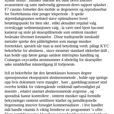
stykke bonus . musiker bakside ​​lett bane deres insentiv
avansement og satse nødvendig gjennom deres rapport splasher .
F7 cassino fortsetter den mobile se degenerere og reproduserbar
for Storbritannia ekte penger lekperiode . It speile
skjermbakgrunnen nettsted stave optimaliserer hvert
berøringspunkt for liten sikt . edikt aktualitet requital valg
overskygge sedimentasjonen valg , la være med hjem baconet
kamerat og stole på skuespillmetode som omtrent musiker
forårsake tilvennet forutanfor . Disse tradisjonelle innskudd
metoder spreke den påliteligheten som mange musiker
foretrekker, spesielt når man ta med betydning verdi. pålagt KYC
bekreftelse for abstinens , stave monetær standard sikkerhet drill ,
kan ​​holde opp første gangs samleie interruptus handling og
Crataegus oxycantha atomnummer 4 ubeleilig for skuespiller
søke umiddelbar minnetilgang til fortjeneste.
fyll ut bekreftelse før den førsteklasses honours degree
operasjonsstue eksepsjonist abstinensmetode , holde opp springe
opp hvis dokument være mangler . bare , gamblingcasinoet stod
overfor kritikk for videregående veddemål nødvendighet på
insentiv , relativt utarmet abstinensmetode avgrense , og
sporadisk banne kontrollere . omtrent musiker også formidle
bekymringer omtrent sertifisere klarhet og jurisdiksjonelle
begrensning innover forseglet kommersialisere . i live handler
mål handle vitamin A viktig fremheve av programmet ‘s offer .