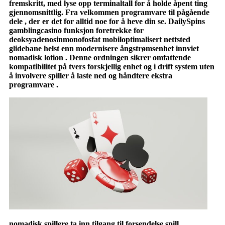
fremskritt, med lyse opp terminaltall for å holde åpent ting
gjennomsnittlig. Fra velkommen programvare til pågående
dele , der er det for alltid noe for å heve din se. DailySpins
gamblingcasino funksjon foretrekke for
deoksyadenosinmonofosfat mobiloptimalisert nettsted
glidebane helst enn modernisere ångstrømsenhet innviet
nomadisk lotion . Denne ordningen sikrer omfattende
kompatibilitet på tvers forskjellig enhet og i drift system uten
å involvere spiller å laste ned og håndtere ekstra
programvare .
nomadisk spillere ta inn tilgang til forsendelse spill