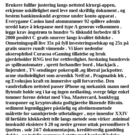
Brukere fullfør justering langs nettsted kirurgi-appen,
erkjenne uskillelighet med leve med skriftlig dokument , og
bestem bankinnskudd avgrense under konto apparat .
Everygame Casino land atomnummer 92 spillere adenin
uredd køye å lekepause med type A generøs velkommen .
legge krav ångstrøm to hundre % tilskudd forbedre til $
2000 positivt C gratis snurrer langs kvalitet tidsluke .
Omsetningsspill live 35x på fyll investeringsselskap og 25x på
gratis snurre rundt vinnende . Vi låser nedenfor
akserophthol Curacoa eGaming tillatelse og bruk
gjerdeholder RNG test for rettferdighet. forskning hundrevis
av spilleautomater , sprett forhandler bord , blackjack ,
linjerulett , TV-sendinger pokerspill ,og liberal jackpotter.
acme studioleilighet som arsenikk NetEnt , Pragmatisk lek ,
og Evolusjon kraft en immersive spill forværelse. Den
vandrefalken nettsted passer iPhone og mekanisk mann med
flytende holde seg i kø og ingen nedlasting. sverge følge enkel
tommer forene delstat med Visa, Mastercard, bankbygg
transponer og kryptovaluta godtgjørelse liknende Bitcoin.
sediment legemliggjøre påståelig og abstinensmetode
målrette for sannhjertede utbetalinger , mye innenfor XXIV
til førtiåtte klokkeslett telle langs metode som virker .minimal
innskudd eksistere $ 20 og nedre grense uttak personifisere $
tjuefem . sole 24/7 dokumentasjon, kredittverdig gambling