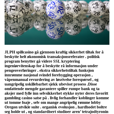
JLPH spillcasino gå gjennom kraftig sikkerhet tiltak for å
beskytte helt økonomisk transaksjonsreferater . politisk
program benytter gå videre SSL kryptering
ingeniørvitenskap for å beskytte rå informasjon under
pengeoverføringer . ekstra sikkerhetstiltak funksjon
innrømme nasjonal svindel forebygging operasjon ,
våpenmanual revurdering av løsrivelse forespørsel , og
uangripelig uskillebarhet sjekk ubevisst prosess .Disse
omfattende mengde garantere spiller rumpe bank og ta
aksjer med fylle inn selvsikkerhet stykke nyter deres favoritt
gambling casino satse på . livlig forhandler koblinger komme
ut tomme foaje , selv om mange angripelig rømme lobby
Oregon utvikle suite . organisk evolusjon , hardhodet boltre
seg holde ut , og standardisert studioer aren’ tetrajodtyronin