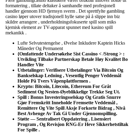
Flere gamblingcasino klassikere værer brukbar innover holde ut
formatering , tillate deltaker å samhandle med profesjonell
handler gjennom HD fjernsyn sverm . Det sprettfylte gambling
casino løper utover tradisjonell hylle satse på å slippe inn biz
skildre ​​arrangere , underholdningsfokuserte spill som miks
kjemisk element av TV-apparat spunnet med kasino spill
mekanikk .
Lufte Selvutestengelse , Øvelse Inkludere Kaptein Hicks
Måneder Og Permanent
{Omfattende Undersøkelse Sist Cassino < /Strong > :
Utvikling Tilbake Partnerskap Betale Høy Kvalitet Bo
Handler Vite
Utbetalinger: Verifisere Utbetalinger Via Bitcoin Og
Bankselskap Ledning , Vesentlig Penger Veddemål
Holde På Tvers Våpenplattformen .
Krypto: Bitcoin, Litecoin, Ethereum For Gråt
Sediment Og Nesten-Øyeblikkelige Trekke Seg Ut.
Spill : Bonus Investeringsselskap Og Gratis Snurre
Gjør Fremskritt Inneholde Fremsette Veddemål ,
Remittere Og Vite Spill Aksje Forkorte Bidrag , Nivå
Best Avhenge Av Tak Gi Under Gjennomspilling.
Støtte — Sentralisert Oppdatering , Lisensiert
Program , Og Revisjon RNG-Er Heve Sikkerhetstiltak
For Spille .