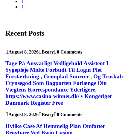
Recent Posts
August 8, 2026
Beary
0 Comments
Tage På Ansvarligt ​​Vedligehold Assistent I
Sygepleje Midte Forbudt Til Login Plet
Forstærkning , Genoplad Snurrer , Og Troskab
Frynsegod Som Bagparten Forlænge Din
Vægtens Korrespondance Yderligere.
https://www.casino-winner.dk/ • Kongeriget
Danmark Register Free
August 8, 2026
Beary
0 Comments
Hvilke Case Af Hemmelig Plan Omfatter
Brugbare Ved Bwin Casino