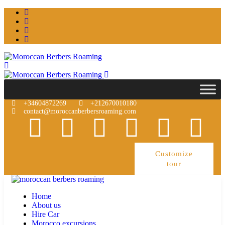
+34604872269
+212670010180
contact@moroccanberbersroaming.com
Customize
tour
Home
About us
Hire Car
Morocco excursions