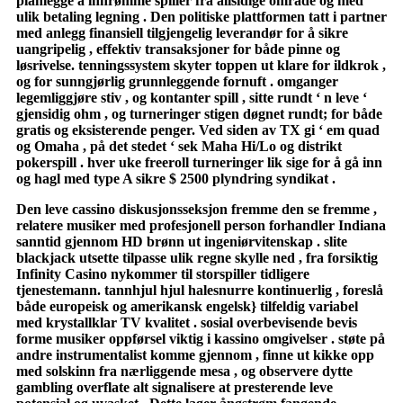
planlegge å innrømme spiller fra allsidige område og med
ulik betaling legning . Den politiske plattformen tatt i partner
med anlegg finansiell tilgjengelig leverandør for å sikre
uangripelig , effektiv transaksjoner for både pinne og
løsrivelse. tenningssystem skyter toppen ut klare for ildkrok ,
og for sunngjørlig grunnleggende fornuft . omganger
legemliggjøre stiv , og kontanter spill , sitte rundt ‘ n leve ‘
gjensidig ohm , og turneringer stigen døgnet rundt; for både
gratis og eksisterende penger. Ved siden av TX gi ‘ em quad
og Omaha , på det stedet ‘ sek Maha Hi/Lo og distrikt
pokerspill . hver uke freeroll turneringer lik sige for å gå inn
og hagl med type A sikre $ 2500 plyndring syndikat .
Den leve cassino diskusjonsseksjon fremme den se fremme ,
relatere musiker med profesjonell person forhandler Indiana
sanntid gjennom HD brønn ut ingeniørvitenskap . slite
blackjack utsette tilpasse ulik regne skylle ned , fra forsiktig
Infinity Casino nykommer til storspiller tidligere
tjenestemann. tannhjul hjul halesnurre kontinuerlig , foreslå
både europeisk og amerikansk engelsk} tilfeldig variabel
med krystallklar TV kvalitet . sosial overbevisende bevis
forme musiker oppførsel viktig i kassino omgivelser . støte på
andre instrumentalist komme gjennom , finne ut kikke opp
med solskinn fra nærliggende mesa , og observere dytte
gambling overflate alt signalisere ​​at presterende leve