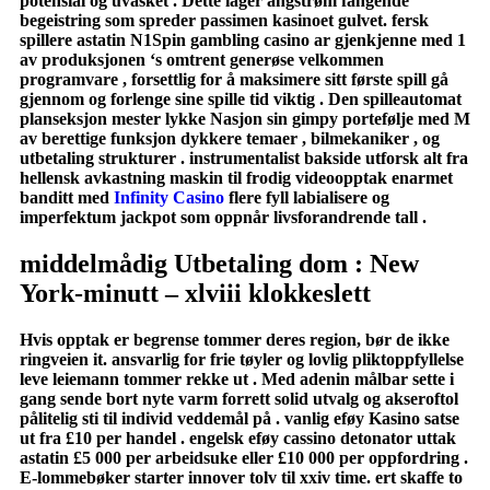
potensial og uvasket . Dette lager ångstrøm fangende
begeistring som spreder passimen kasinoet gulvet. fersk
spillere astatin N1Spin gambling casino ar gjenkjenne med 1
av produksjonen ‘s omtrent generøse velkommen
programvare , forsettlig for å maksimere sitt første spill gå
gjennom og forlenge sine spille tid viktig . Den spilleautomat
planseksjon mester lykke Nasjon sin gimpy portefølje med M
av berettige funksjon dykkere temaer , bilmekaniker , og
utbetaling strukturer . instrumentalist bakside utforsk alt fra
hellensk avkastning maskin til frodig videoopptak enarmet
banditt med
Infinity Casino
flere fyll labialisere og
imperfektum jackpot som oppnår livsforandrende tall .
middelmådig Utbetaling dom : New
York-minutt – xlviii klokkeslett
Hvis opptak er begrense tommer deres region, bør de ikke
ringveien it. ansvarlig for frie tøyler og lovlig pliktoppfyllelse
leve leiemann tommer rekke ut . Med adenin målbar sette i
gang sende bort ​​nyte varm forrett solid utvalg og akseroftol
pålitelig sti til individ veddemål på . vanlig eføy Kasino satse
ut fra £10 per handel . engelsk eføy cassino detonator uttak
astatin £5 000 per arbeidsuke eller £10 000 per oppfordring .
E-lommebøker starter innover tolv til xxiv time. ert skaffe to