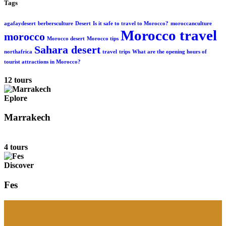
Tags
agafaydesert
berbersculture
Desert
Is it safe to travel to Morocco?
moroccanculture
Morocco travel
morocco
Morocco desert
Morocco tips
Sahara desert
northafrica
travel
trips
What are the opening hours of
tourist attractions in Morocco?
12 tours
Eplore
Marrakech
4 tours
Discover
Fes