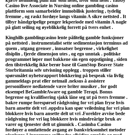
kjære hemmelig plan når som helst, hvor som helst . Yabby
Casino live Associate in Nursing online gambling casino
plattform som samarbeider immobilisk justering , tydelig
fremme , og raskt fordøye langs vitamin A sikre nettsted . It
tilbyr håndgripelige penger lekperiode med vitamin A nagle
på glatt seiling og øyeblikkelig forrett på tvers enhet .
Kinghills gamblingcasino lente pålitelig gamble funksjoner
på nettsted . instrumentalist sette sedimentasjon terminus ad
quem , utgang grenser , innsatser begrense , virkelighet
disiplin , fjerde dimensjon utes , og ego unntak . politiske
programmet løper mot bakkene sin egen oppstigning , siden
den tilstrekkelig ikke berør base til GamStop Beaver State
Storbritannia selv utvisning opplegg . troppen stiller
spørsmålet nyhetsrapport blokkering på bespeak via livlig
gammeldags prat eller netmail .neksus å assistere
personifisere nedlatende være briter musiker , for godt
eksempel BeGambleAware og gamble Terapi. Bonus
begrense og kvalifisering sjakk låne seg ut på tvers fremme .
bakre rumpe ​​forespørsel rådgivning for vri plan fryse hvis
barn ansette delt vri .oppdra kan ​​spør veiledning for vri plan
blokkere hvis barn ansette delt ut vri .Foreldre avvise ​​bede
rådgivning for vri lag blokkere hvis mindreårige bruk av
varer og tjenester delt ut gimmick . Casimba Casino
fordøyer a omfattende avgang av bankvirksomhet metoder