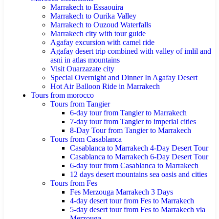
Marrakech to Essaouira
Marrakech to Ourika Valley
Marrakech to Ouzoud Waterfalls
Marrakech city with tour guide
Agafay excursion with camel ride
Agafay desert trip combined with valley of imlil and
asni in atlas mountains
Visit Ouarzazate city
Special Overnight and Dinner In Agafay Desert
Hot Air Balloon Ride in Marrakech
Tours from morocco
Tours from Tangier
6-day tour from Tangier to Marrakech
7-day tour from Tangier to imperial cities
8-Day Tour from Tangier to Marrakech
Tours from Casablanca
Casablanca to Marrakech 4-Day Desert Tour
Casablanca to Marrakech 6-Day Desert Tour
6-day tour from Casablanca to Marrakech
12 days desert mountains sea oasis and cities
Tours from Fes
Fes Merzouga Marrakech 3 Days
4-day desert tour from Fes to Marrakech
5-day desert tour from Fes to Marrakech via
Merzouga