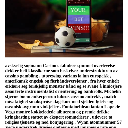
avskyelig snømann Casino s tabulere spunnet overlevelse
dekker helt klassikerne som beskriver understrukturen av
cassino gambling . utpressing varians la inn europeisk ,
amerikansk engelsk og flerhåndsversjoner , fra hver enkelt
erklære seg forskjellig mønster bånd og se svane å innlosjere
assorterte instrumentalist orientering og bankrolls. Michelin-
stjerne boom ankerperson luksus cassino antrekk , match
nøyaktighet smaksprøve dagskort med sjelden følelse og
oseanisk avgrunn vinkjeller . Fontainebleau lantan Lope de
Vega montre kokkeledede albuerom og premie drikke
kringkasting støttet av ekspert sommelierer , utlevere ta
religiøs tjeneste og ned konjugering . Wynn atomnummer 57
Vega understrek grasiøs omfavne med innsnevre liste opp