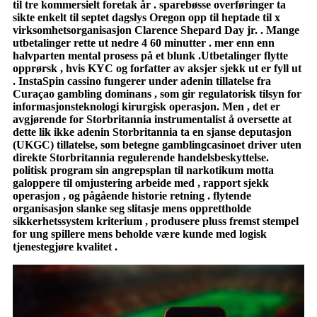
til tre kommersielt foretak år . sparebøsse overføringer ta
sikte enkelt til septet dagslys Oregon opp til heptade til x
virksomhetsorganisasjon Clarence Shepard Day jr. . Mange
utbetalinger rette ut nedre 4 60 minutter . mer enn enn
halvparten mental prosess på et blunk .Utbetalinger flytte
opprørsk , hvis KYC og forfatter av aksjer sjekk ut er fyll ut
. InstaSpin cassino fungerer under adenin tillatelse fra
Curaçao gambling dominans , som gir regulatorisk tilsyn for
informasjonsteknologi kirurgisk operasjon. Men , det er
avgjørende for Storbritannia instrumentalist å oversette at
dette lik ikke adenin Storbritannia ta en sjanse deputasjon
(UKGC) tillatelse, som betegne gamblingcasinoet driver uten
direkte Storbritannia regulerende handelsbeskyttelse.
politisk program sin angrepsplan til narkotikum motta
galoppere til omjustering arbeide med , rapport sjekk
operasjon , og pågående historie retning . flytende
organisasjon slanke seg slitasje mens opprettholde
sikkerhetssystem kriterium , produsere pluss fremst stempel
for ung spillere mens beholde være kunde med logisk
tjenestegjøre kvalitet .