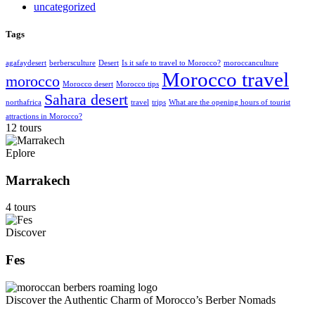
uncategorized
Tags
agafaydesert
berbersculture
Desert
Is it safe to travel to Morocco?
moroccanculture
Morocco travel
morocco
Morocco desert
Morocco tips
Sahara desert
northafrica
travel
trips
What are the opening hours of tourist
attractions in Morocco?
12 tours
Eplore
Marrakech
4 tours
Discover
Fes
Discover the Authentic Charm of Morocco’s Berber Nomads