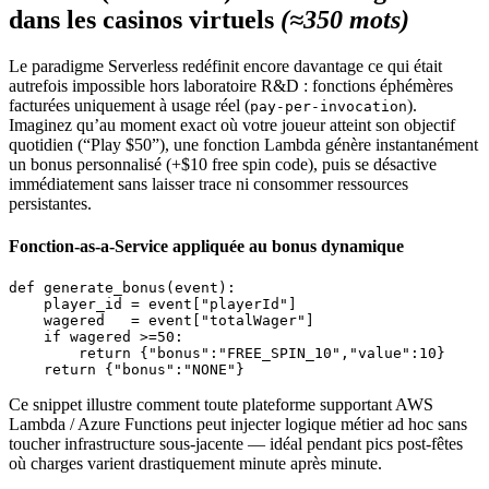
dans les casinos virtuels
(≈350 mots)
Le paradigme Serverless redéfinit encore davantage ce qui était
autrefois impossible hors laboratoire R&D : fonctions éphémères
facturées uniquement à usage réel (
).
pay-per-invocation
Imaginez qu’au moment exact où votre joueur atteint son objectif
quotidien (“Play $50”), une fonction Lambda génère instantanément
un bonus personnalisé (+$10 free spin code), puis se désactive
immédiatement sans laisser trace ni consommer ressources
persistantes.
Fonction-as-a-Service appliquée au bonus dynamique
def generate_bonus(event):

    player_id = event["playerId"]

    wagered   = event["totalWager"]

    if wagered >=50:

        return {"bonus":"FREE_SPIN_10","value":10}

Ce snippet illustre comment toute plateforme supportant AWS
Lambda / Azure Functions peut injecter logique métier ad hoc sans
toucher infrastructure sous-jacente — idéal pendant pics post-fêtes
où charges varient drastiquement minute après minute.