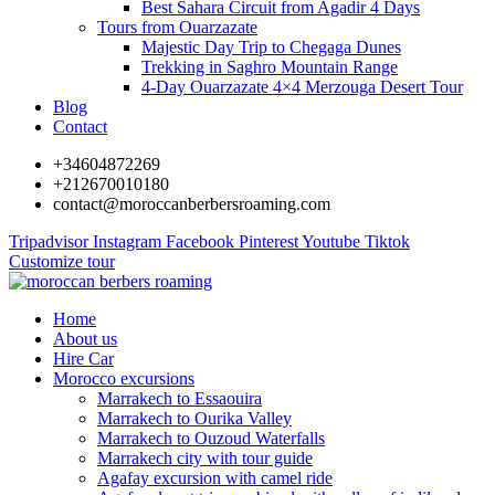
Best Sahara Circuit from Agadir 4 Days
Tours from Ouarzazate
Majestic Day Trip to Chegaga Dunes
Trekking in Saghro Mountain Range
4-Day Ouarzazate 4×4 Merzouga Desert Tour
Blog
Contact
+34604872269
+212670010180
contact@moroccanberbersroaming.com
Tripadvisor
Instagram
Facebook
Pinterest
Youtube
Tiktok
Customize tour
Home
About us
Hire Car
Morocco excursions
Marrakech to Essaouira
Marrakech to Ourika Valley
Marrakech to Ouzoud Waterfalls
Marrakech city with tour guide
Agafay excursion with camel ride