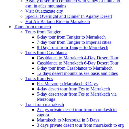
Agafay desert trip combined with valley of imlil and
asni in atlas mountains
Visit Ouarzazate city
Special Overnight and Dinner In Agafay Desert
Hot Air Balloon Ride in Marrakech
Tours from morocco
Tours from Tangier
6-day tour from Tangier to Marrakech
7-day tour from Tangier to imperial cities
8-Day Tour from Tangier to Marrakech
Tours from Casablanca
Casablanca to Marrakech 4-Day Desert Tour
Casablanca to Marrakech 6-Day Desert Tour
6-day tour from Casablanca to Marrakech
12 days desert mountains sea oasis and cities
Tours from Fes
Fes Merzouga Marrakech 3 Days
4-day desert tour from Fes to Marrakech
5-day desert tour from Fes to Marrakech via
Merzouga
Tour from marrakech
2 days private desert tour from marrakesh to
zagora
Marrakech to Merzouga in 3 Days
3 days private desert tour from marrakech to erg