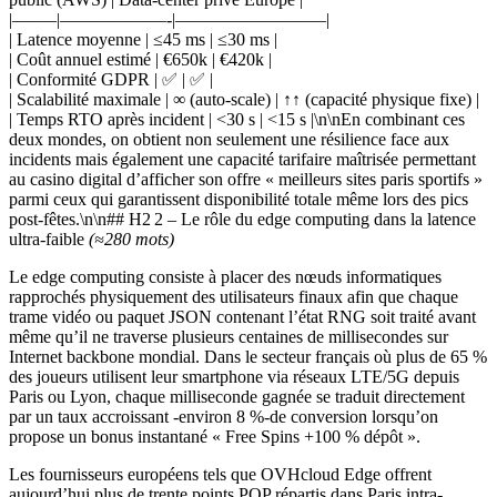
|——–|——————-|————————–|
| Latence moyenne | ≤45 ms | ≤30 ms |
| Coût annuel estimé | €650k | €420k |
| Conformité GDPR | ✅ | ✅ |
| Scalabilité maximale | ∞ (auto‑scale) | ↑↑ (capacité physique fixe) |
| Temps RTO après incident | <30 s | <15 s |\n\nEn combinant ces
deux mondes, on obtient non seulement une résilience face aux
incidents mais également une capacité tarifaire maîtrisée permettant
au casino digital d’afficher son offre « meilleurs sites paris sportifs »
parmi ceux qui garantissent disponibilité totale même lors des pics
post-fêtes.\n\n## H2 2 – Le rôle du edge computing dans la latence
ultra‑faible
(≈280 mots)
Le edge computing consiste à placer des nœuds informatiques
rapprochés physiquement des utilisateurs finaux afin que chaque
trame vidéo ou paquet JSON contenant l’état RNG soit traité avant
même qu’il ne traverse plusieurs centaines de millisecondes sur
Internet backbone mondial. Dans le secteur français où plus de 65 %
des joueurs utilisent leur smartphone via réseaux LTE/5G depuis
Paris ou Lyon, chaque milliseconde gagnée se traduit directement
par un taux accroissant ‑​environ 8 %‑​de conversion lorsqu’on
propose un bonus instantané « Free Spins +100 % dépôt ».
Les fournisseurs européens tels que OVHcloud Edge offrent
aujourd’hui plus de trente points POP répartis dans Paris intra-