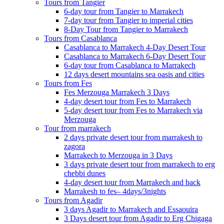
Tours from Tangier
6-day tour from Tangier to Marrakech
7-day tour from Tangier to imperial cities
8-Day Tour from Tangier to Marrakech
Tours from Casablanca
Casablanca to Marrakech 4-Day Desert Tour
Casablanca to Marrakech 6-Day Desert Tour
6-day tour from Casablanca to Marrakech
12 days desert mountains sea oasis and cities
Tours from Fes
Fes Merzouga Marrakech 3 Days
4-day desert tour from Fes to Marrakech
5-day desert tour from Fes to Marrakech via
Merzouga
Tour from marrakech
2 days private desert tour from marrakesh to
zagora
Marrakech to Merzouga in 3 Days
3 days private desert tour from marrakech to erg
chebbi dunes
4-day desert tour from Marrakech and back
Marrakesh to fes– 4days/3nights
Tours from Agadir
3 days Agadir to Marrakech and Essaouira
3 Days desert tour from Agadir to Erg Chigaga