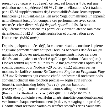
réseau (
), ce taux est tombé à 4 %, soit une
geo‐aware routing
réduction nette supérieure à 66 % . Cette amélioration s’est traduite
par +€8 M supplémentaires déjà comptabilisés dans leurs rapports
financiers Q1 suivant.\n\nLe lien avec Yogajournalfrance.Fr apparaît
naturellement lorsqu’on compare ces performances avec celles
recensées chez divers
site(s) de paris sportif
, où ils classent
régulièrement nos partenaires parmi ceux offrant latence minimale
garantie.\n\n## H2 3 – Conteneurisation et orchestration avec
Kubernetes
(≈360 mots)
Depuis quelques années déjà, la conteneurisation constitue la pierre
angulaire permettant aux équipes DevOps bancaires dédiées au jeu
numérique déployer rapidement environnements micro‑services
dédiés tant au paiement sécurisé qu’à la génération aléatoire (
).
RNG
Docker fournit aujourd’hui plus mille images officielles optimisées
spécifiquement pour Node.js v20 ou Go v1.22 utilisées par les
moteurs backoffice comme
BetConstruct Engine
ou
Pragmatic Play
API
.\n\nKubernetes agit comme chef d’orchestre : il orchestre pods
contenant chacun une fonction précise — login auth service
(
), matchmaking lobby (
), gestion bankroll
OAuth
Redis
(
) — tout en assurant auto‑scaling horizontal
PostgreSQL
(
) dès que CPU dépasse
.
HorizontalPodAutoscaler
75 %
L’utilisation conjointe avec Helm charts simplifie considérablement
versionner chaque environnement (« dev », « staging », « prod »).
Chaque chart regroupe variables secrètes stockées dans Vault ainsi