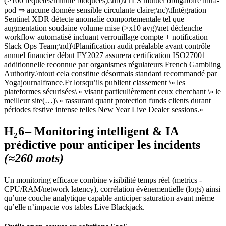
(>100 requêtes/minute bloquées);\nb)\tTLS mutuel obligatoire intra-
pod ⇒ aucune donnée sensible circulante claire;\nc)\tIntégration
Sentinel XDR détecte anomalie comportementale tel que
augmentation soudaine volume mise (>x10 avg)\net déclenche
workflow automatisé incluant verrouillage compte + notification
Slack Ops Team;\nd)\tPlanification audit préalable avant contrôle
annuel financier début FY2027 assurera certification ISO27001
additionnelle reconnue par organismes régulateurs French Gambling
Authority.\ntout cela constitue désormais standard recommandé par
Yogajournalfrance.Fr lorsqu’ils publient classement \« les
plateformes sécurisées\ » visant particulièrement ceux cherchant \« le
meilleur site(…)\ » rassurant quant protection funds clients durant
périodes festive intense telles New Year Live Dealer sessions.«
H₂ 6 – Monitoring intelligent & IA
prédictive pour anticiper les incidents
(≈260 mots)
Un monitoring efficace combine visibilité temps réel (metrics ‑​
CPU/RAM/network latency​), corrélation évènementielle (logs) ainsi
qu’une couche analytique capable anticiper saturation avant même
qu’elle n’impacte vos tables Live Blackjack.