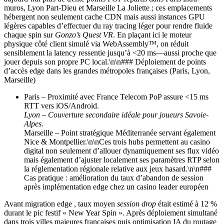
muros, Lyon Part‑Dieu et Marseille La Joliette ; ces emplacements
hébergent non seulement cache CDN mais aussi instances GPU
légères capables d’effectuer du ray tracing léger pour rendre fluide
chaque spin sur
Gonzo’s Quest VR
. En plaçant ici le moteur
physique côté client simulé via WebAssembly™, on réduit
sensiblement la latency ressentie jusqu’à <20 ms—aussi proche que
jouer depuis son propre PC local.\n\n### Déploiement de points
d’accès edge dans les grandes métropoles françaises (Paris, Lyon,
Marseille)
Paris – Proximité avec France Telecom PoP assure <15 ms
RTT vers iOS/Android.
Lyon – Couverture secondaire idéale pour joueurs Savoie-
Alpes.
Marseille – Point stratégique Méditerranée servant également
Nice & Montpellier.\n\nCes trois hubs permettent au casino
digital non seulement d’allouer dynamiquement ses flux vidéo
mais également d’ajuster localement ses paramètres RTP selon
la réglementation régionale relative aux jeux hasard.\n\n###
Cas pratique : amélioration du taux d’abandon de session
après implémentation edge chez un casino leader européen
Avant migration edge , taux moyen
session drop
était estimé à 12 %
durant le pic festif « New Year Spin ». Après déploiement simultané
dans trois villes majeures françaises puis optimisation IA du routage