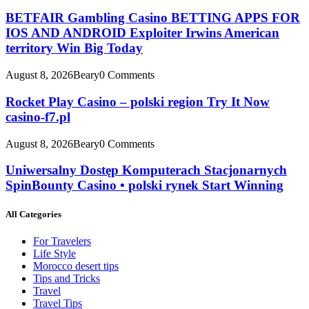
BETFAIR Gambling Casino BETTING APPS FOR
IOS AND ANDROID Exploiter Irwins American
territory Win Big Today
August 8, 2026
Beary
0 Comments
Rocket Play Casino – polski region Try It Now
casino-f7.pl
August 8, 2026
Beary
0 Comments
Uniwersalny Dostęp Komputerach Stacjonarnych
SpinBounty Casino • polski rynek Start Winning
All Categories
For Travelers
Life Style
Morocco desert tips
Tips and Tricks
Travel
Travel Tips