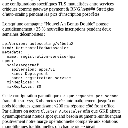
que configurations spécifiques TLS mutualisées entre services
critiques comme gateway payment & RNG.\n\n### Stratégies
d’auto‑scaling pendant les pics d’inscription post‐fêtes
Lorsqu’une campagne “Nouvel An Bonus Double” pousse
quotidiennement +35 % nouvelles inscriptions pendant deux
semaines décembristes :
apiVersion: autoscaling/v2beta2

kind: HorizontalPodAutoscaler

metadata:

  name: registration-service-hpa

spec:

  scaleTargetRef:

    apiVersion: apps/v1

    kind: Deployment

    name: registration-service

  minReplicas: 4

Cette configuration garantit que dès que
requests_per_second
franchit
, Kubernetes crée automatiquement jusqu’à
250 rps
80
pods identiques garantissant <200 ms réponse côté front office.
Par ailleurs on active
afin que GKE ajoute
Cluster Autoscaler
dynamiquement nœuds spot quand besoin augmente,\ninfluençant
positivement notre marge opérationnelle comparée aux solutions
monolithiques traditionnelles où chaque pic exigeait