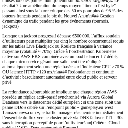
utilisés lors des parties multi‑joueurs sur
Starburst Megaways
. Le
résultat ? Une amélioration du temps moyen “time to first byte”
passant ainsi sous la barre critique des 50 ms pour plus de 95 % des
joueurs français pendant le pic du Nouvel An.\n\n### Gestion
dynamique du trafic pendant les gros événements (tournois,
jackpots)
Lorsque un jackpot progressif dépasse €500 000, l’afflux soudain
d’utilisateurs peut multiplier par cinq le nombre concurrentiel requis
sur les tables Live Blackjack ou Roulette française à variance
moyenne (volatilité ≈ 70%). Grâce à l’orchestration Kubernetes
native sur AWS EKS combinée avec un load balancer L7 dédié,
chaque microservice gérant une salle peut être répliqué
automatiquement selon une règle basée sur l’indicateur CPU >70 %
OU latence HTTP >120 ms.\n\n### Redondance et continuité
d’activité : basculement automatisé entre cloud public et serveur
privé
La redondance géographique implique que chaque région AWS
possède un réplica actif–passif synchronisé via Aurora Global
Database vers le datacenter dédié européen ; si une zone subit une
panne DDoS ciblée sur l’endpoint public « gameplay.eu-west‐
1.amazonaws.com », le traffic manager réachemine immédiatement
l’ensemble du flux vers le cluster privé via DNS failover TTL =30s
sans interruption perceptible pour l’utilisateur.\n\n| Critère | Cloud
public (AWS) | Data‑center privé Europe |