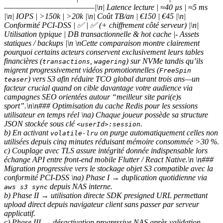
—————————————|\n| Latence lecture | ≈40 µs | ≈5 ms
|\n| IOPS | >150k | >20k |\n| Coût TB/an | €150 | €45 |\n|
Conformité PCI-DSS | ✅ | ✅ (+ chiffrement côté serveur) |\n|
Utilisation typique | DB transactionnelle & hot cache |- Assets
statiques / backups |\n \nCette comparaison montre clairement
pourquoi certains acteurs conservent exclusivement leurs tables
financières (
,
) sur NVMe tandis qu’ils
transactions
wagering
migrent progressivement vidéos promotionnelles (
FreeSpin
) vers S3 afin réduire TCO global durant trois ans—un
teaser
facteur crucial quand on cible davantage votre audience via
campagnes SEO orientées autour “meilleur site pari(e)s
sport”.\n\n### Optimisation du cache Redis pour les sessions
utilisateur en temps réel \na) Chaque joueur possède sa structure
JSON stockée sous clé
.
<userId>:session
b) En activant
on purge automatiquement celles non
volatile-lru
utilisées depuis cinq minutes réduisant mémoire consommée >30 %.
c) Couplage avec TLS assure intégrité donnée indispensable lors
échange API entre front-end mobile Flutter / React Native.\n \n###
Migration progressive vers le stockage objet S3 compatible avec la
conformité PCI‑DSS \na) Phase I → duplication quotidienne via
depuis NAS interne.
aws s3 sync
b) Phase II → utilisation directe SDK presigned URL permettant
upload direct depuis navigateur client sans passer par serveur
applicatif.
c) Phase III → désactivation progressive NAS après validation