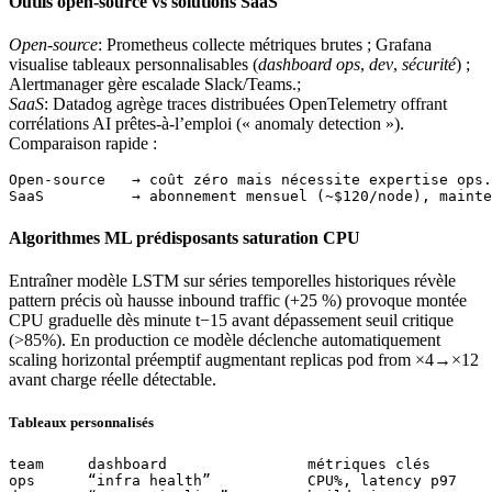
Outils open-source vs solutions SaaS
Open-source
: Prometheus collecte métriques brutes ; Grafana
visualise tableaux personnalisables (
dashboard ops
,
dev
,
sécurité
) ;
Alertmanager gère escalade Slack/Teams.;
SaaS
: Datadog agrège traces distribuées OpenTelemetry offrant
corrélations AI prêtes-à-l’emploi (« anomaly detection »).
Comparaison rapide :
Open-source   → coût zéro mais nécessite expertise ops.

Algorithmes ML prédisposants saturation CPU
Entraîner modèle LSTM sur séries temporelles historiques révèle
pattern précis où hausse inbound traffic (+25 %) provoque montée
CPU graduelle dès minute t−15 avant dépassement seuil critique
(>85%). En production ce modèle déclenche automatiquement
scaling horizontal préemptif augmentant replicas pod from ×4→×12
avant charge réelle détectable.
Tableaux personnalisés
team     dashboard                métriques clés       

ops      “infra health”           CPU%, latency p97    