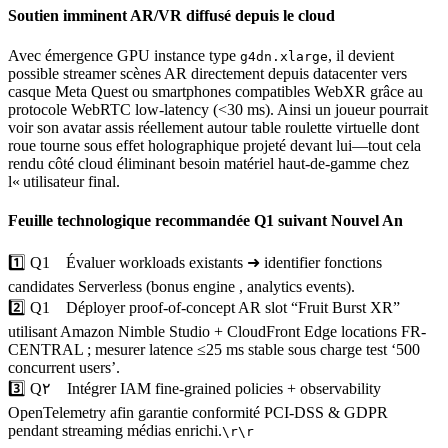
Soutien imminent AR/VR diffusé depuis le cloud
Avec émergence GPU instance type
, il devient
g4dn.xlarge
possible stream­er scènes AR directement depuis datacenter vers
casque Meta Quest ou smartphones compatibles WebXR grâce au
protocole WebRTC low-latency (<30 ms). Ainsi un joueur pourrait
voir son avatar assis réellement autour table roulette virtuelle dont
roue tourne sous effet holographique projeté devant lui—tout cela
rendu côté cloud éliminant besoin matériel haut-de-gamme chez
l« utilisateur final.
Feuille technologique recommandée Q1 suivant Nouvel An
1️⃣ Q1 Évaluer workloads existants ➜ identifier fonctions
candidates Serverless (bonus engine , analytics events).
2️⃣ Q1 Déployer proof-of-concept AR slot “Fruit Burst XR”
utilisant Amazon Nimble Studio + CloudFront Edge locations FR-
CENTRAL ; mesurer latence ≤25 ms stable sous charge test ‘500
concurrent users’.
3️⃣ Q۲ Intégrer IAM fine-grained policies + observability
OpenTelemetry afin garantie conformité PCI-DSS & GDPR
pendant streaming médias enrichi.
\r\r