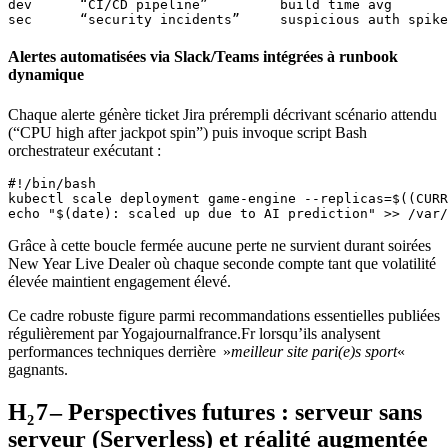
dev      “CI/CD pipeline”         build time avg      

Alertes automatisées via Slack/Teams intégrées à runbook
dynamique
Chaque alerte génère ticket Jira prérempli décrivant scénario attendu
(“CPU high after jackpot spin”) puis invoque script Bash
orchestrateur exécutant :
#!/bin/bash 

kubectl scale deployment game-engine --replicas=$((CURR
Grâce à cette boucle fermée aucune perte ne survient durant soirées
New Year Live Dealer où chaque seconde compte tant que volatilité
élevée maintient engagement élevé.
Ce cadre robuste figure parmi recommandations essentielles publiées
régulièrement par Yogajournalfrance.Fr lorsqu’ils analysent
performances techniques derrière »
meilleur site pari(e)s sport
«
gagnants.
H₂ 7 – Perspectives futures : serveur sans
serveur (Serverless) et réalité augmentée