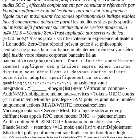
audits SOC ₂ effectués conjointement par consultants référencés par
Yogajournalfrance.Fr.\n \nCes étapes garantissent transparence
légale tout en maximisant économies opérationnelles indispensables
face à concurrence acharnée parmi
les meilleurs sites paris sportifs
qui misent déjà fortement sur architecture serverless moderne.\n
\n## H2 5 – Sécurité Zero‑Trust appliquée aux serveurs de jeu
(≈320 mots)* \nsans jamais sacrifier vitesse ni expérience utilisateur
? Le modèle Zero‑Trust répond présent grâce à sa philosophie
centrale : ne jamais faire confiance implicitement même si vous êtes
déjà
inside
votre réseau corporate bancaire lié au
paiement.
\niv>\nb>\nc>\nd>. Pour illustrer concrètement
comment appliquer ces principes auprès eines casinos
digitaux nous détaillons ci-dessous quatre piliers
essentiels adaptés spécifiquement au secteur
“\nhashicorp vault
gambling:\*\*\*\*\*\*\*\*\*\
integration…“`______ \nbegin{list}\item Vérification continue •
AuthN/MFA obligatoire même inter-services • Tokens OIDC courts
(<15 min).\item Moindre privilège • IAM policies granulaire limitées
uniquement actions READ/WRITE nécessaires;\item
Microsegmentation • Service Mesh Istio injecte sidecar envoy
chiffrant tous appels RPC entre moteur RNG ↔ paiement;\item
Audit continu SOC & SOC II • Journaux immuables stockés
ElasticSearch + retention >=12 mois; end{list}\t \na)\tDéploiement
Istio inclut policy enforcement rate limits contre bruteforce login