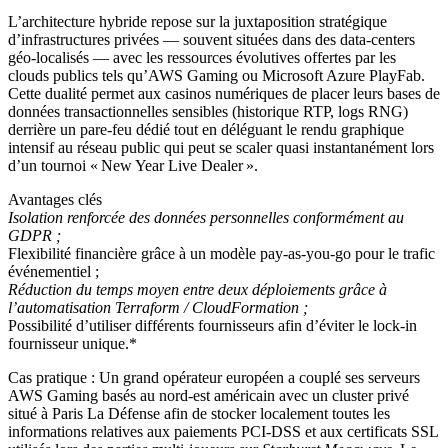
L’architecture hybride repose sur la juxtaposition stratégique
d’infrastructures privées — souvent situées dans des data‑centers
géo‑localisés — avec les ressources évolutives offertes par les
clouds publics tels qu’AWS Gaming ou Microsoft Azure PlayFab.
Cette dualité permet aux casinos numériques de placer leurs bases de
données transactionnelles sensibles (historique RTP, logs RNG)
derrière un pare‑feu dédié tout en déléguant le rendu graphique
intensif au réseau public qui peut se scaler quasi instantanément lors
d’un tournoi « New Year Live Dealer ».
Avantages clés
Isolation renforcée des données personnelles conformément au
GDPR ;
Flexibilité financière grâce à un modèle pay‑as‑you‑go pour le trafic
événementiel ;
Réduction du temps moyen entre deux déploiements grâce à
l’automatisation Terraform / CloudFormation ;
Possibilité d’utiliser différents fournisseurs afin d’éviter le lock‑in
fournisseur unique.*
Cas pratique : Un grand opérateur européen a couplé ses serveurs
AWS Gaming basés au nord‑est américain avec un cluster privé
situé à Paris La Défense afin de stocker localement toutes les
informations relatives aux paiements PCI‑DSS et aux certificats SSL