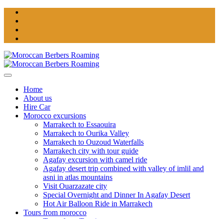
Home
About us
Hire Car
Morocco excursions
Marrakech to Essaouira
Marrakech to Ourika Valley
Marrakech to Ouzoud Waterfalls
Marrakech city with tour guide
Agafay excursion with camel ride
Agafay desert trip combined with valley of imlil and
asni in atlas mountains
Visit Ouarzazate city
Special Overnight and Dinner In Agafay Desert
Hot Air Balloon Ride in Marrakech
Tours from morocco