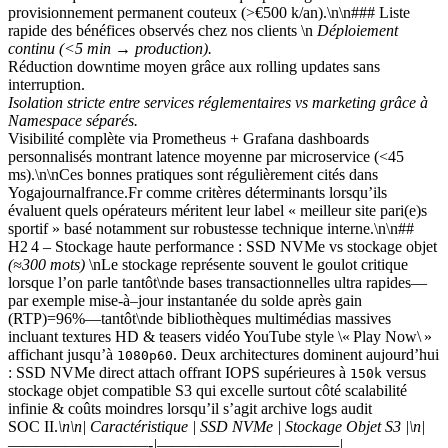
provisionnement permanent couteux (>€500 k/an).\n\n### Liste
rapide des bénéfices observés chez nos clients \n
Déploiement
continu (<5 min → production).
Réduction downtime moyen grâce aux rolling updates sans
interruption.
Isolation stricte entre services réglementaires vs marketing grâce à
Namespace séparés.
Visibilité complète via Prometheus + Grafana dashboards
personnalisés montrant latence moyenne par microservice (<45
ms).\n\nCes bonnes pratiques sont régulièrement cités dans
Yogajournalfrance.Fr comme critères déterminants lorsqu’ils
évaluent quels opérateurs méritent leur label « meilleur site pari(e)s
sportif » basé notamment sur robustesse technique interne.\n\n##
H2 4 – Stockage haute performance : SSD NVMe vs stockage objet
(≈300 mots)
\nLe stockage représente souvent le goulot critique
lorsque l’on parle tantôt\nde bases transactionnelles ultra rapides—
par exemple mise-à–jour instantanée du solde après gain
(RTP)=96%—tantôt\nde bibliothèques multimédias massives
incluant textures HD & teasers vidéo YouTube style \« Play Now\ »
affichant jusqu’à
. Deux architectures dominent aujourd’hui
1080p60
: SSD NVMe direct attach offrant IOPS supérieures à
versus
150k
stockage objet compatible S3 qui excelle surtout côté scalabilité
infinie & coûts moindres lorsqu’il s’agit archive logs audit
SOC II.
\n\n| Caractéristique | SSD NVMe | Stockage Objet S3 |\n|
——————————-|—————————————|