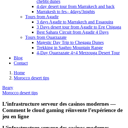
chebbi dunes
4-day desert tour from Marrakech and back
Marrakesh to fes– 4days/3nights
Tours from Agadir
3 days Agadir to Marrakech and Essaouira
3 Days desert tour from Agadir to Erg Chigaga
Best Sahara Circuit from Agadir 4 Days
Tours from Ouarzazate
Majestic Day Trip to Chegaga Dunes
Trekking in Saghro Mountain Range
4-Day Ouarzazate 4×4 Merzouga Desert Tour
Blog
Contact
Home
Morocco desert tips
Beary
Morocco desert tips
L’infrastructure serveur des casinos modernes —
Comment le cloud gaming réinvente l’expérience de
jeu en ligne
L’infrastructure serveur des casinos modernes —