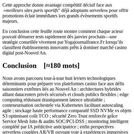
Cette approche donne avantage compétitif décisif face aux
»
meilleurs sites paris sportifs
” déjà adoptants serverless pour offrir
promotions éclair immédiates lors grands évènements sportifs
majeurs.
En conclusion cette feuille route montre comment chaque acteur
pouvait démarrer tests rapidement dès janvier prochain—une
stratégie conseillée vivement par Yogajournalfrance.Fr lorsqu’ils
classifient établissements innovants prêts à dominer marché casino
digital post-Nouvel An.
Conclusion [≈180 mots]
Nous avons parcouru tour-à-tour huit leviers technologiques
déterminants pour préparer vos plateformes casino face aux défis
saisonniers extrêmes liés au Nouvel An : architectures hybrides
alliant data­centers privés sécurisés et clouds publics flexibles ; edge
computing réduisant drastiquement latence ultra­faible ;
conteneurisation orchestrée via Kubernetes facilitant auto­scaling
agile ; stockage haute performance comparatif SSD NVMe vs objets
S3 optimisant coût TCO ; sécurité Zero Trust renforcée grâce
Service Mesh Istio & audits SOC/PCI-DSS ; monitoring intelligent
complété par IA prédictive anticipatrice ; enfin perspectives
serverless couplées AR/VR ouvrant voie à expériences immersives