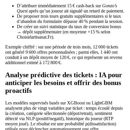
D’attribuer immédiatement 15 € cash‑back sur
Gonzo’s
Quest
après qu’un joueur ait signalé un retard de paiement.
De proposer trois tours gratuits supplémentaires si le taux
d’abandon du formulaire dépasse 40 % pendant la session.
De créer un suivi statistique du taux de conversion bonus
→ dépôt supplémentaire (en moyenne +15 % selon
Choisirlartisanat.Fr).
Exemple chiffré : sur une période de trois mois, 12 000 tickets
ont généré 9 600 offres personnalisées ; parmi elles, 1 440 ont
conduit à un dépôt moyen de 120 €, ce qui représente un revenu
additionnel estimé à 172 800 €.
Analyse prédictive des tickets : IA pour
anticiper les besoins et offrir des bonus
proactifs
Les modèles supervisés basés sur XGBoost ou LightGBM
analysent plus de vingt variables par ticket : temps écoulé depuis
la création, catégorie sélectionnée (dépot/retrait), sentiment
détecté via NLP (positif/negatif), historique du joueur (RTP
moyen joué). Le résultat est une probabilité p(dissatisfaction)
utilisée pour déclencher automatiquement une offre