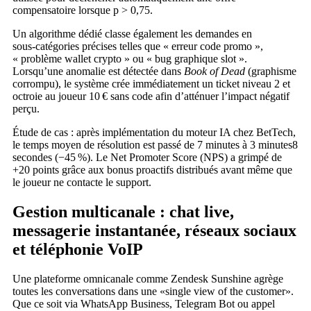
compensatoire lorsque p > 0,75.
Un algorithme dédié classe également les demandes en
sous‑catégories précises telles que « erreur code promo »,
« problème wallet crypto » ou « bug graphique slot ».
Lorsqu’une anomalie est détectée dans
Book of Dead
(graphisme
corrompu), le système crée immédiatement un ticket niveau 2 et
octroie au joueur 10 € sans code afin d’atténuer l’impact négatif
perçu.
Étude de cas : après implémentation du moteur IA chez BetTech,
le temps moyen de résolution est passé de 7 minutes à 3 minutes8
secondes (−45 %). Le Net Promoter Score (NPS) a grimpé de
+20 points grâce aux bonus proactifs distribués avant même que
le joueur ne contacte le support.
Gestion multicanale : chat live,
messagerie instantanée, réseaux sociaux
et téléphonie VoIP
Une plateforme omnicanale comme Zendesk Sunshine agrège
toutes les conversations dans une «single view of the customer».
Que ce soit via WhatsApp Business, Telegram Bot ou appel