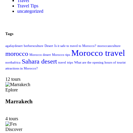
Travel
Travel Tips
uncategorized
Tags
agafaydesert
berbersculture
Desert
Is it safe to travel to Morocco?
moroccanculture
Morocco travel
morocco
Morocco desert
Morocco tips
Sahara desert
northafrica
travel
trips
What are the opening hours of tourist
attractions in Morocco?
12 tours
Eplore
Marrakech
4 tours
Discover