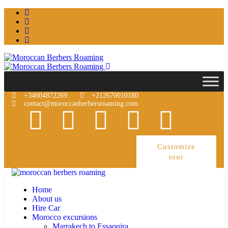
+34604872269
+212670010180
contact@moroccanberbersroaming.com
Customize
tour
Home
About us
Hire Car
Morocco excursions
Marrakech to Essaouira