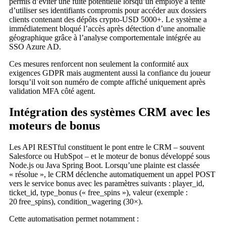
permis d’éviter une fuite potentielle lorsqu’un employé a tenté
d’utiliser ses identifiants compromis pour accéder aux dossiers
clients contenant des dépôts crypto‑USD 5000+. Le système a
immédiatement bloqué l’accès après détection d’une anomalie
géographique grâce à l’analyse comportementale intégrée au
SSO Azure AD.
Ces mesures renforcent non seulement la conformité aux
exigences GDPR mais augmentent aussi la confiance du joueur
lorsqu’il voit son numéro de compte affiché uniquement après
validation MFA côté agent.
Intégration des systèmes CRM avec les
moteurs de bonus
Les API RESTful constituent le pont entre le CRM – souvent
Salesforce ou HubSpot – et le moteur de bonus développé sous
Node.js ou Java Spring Boot. Lorsqu’une plainte est classée
« résolue », le CRM déclenche automatiquement un appel POST
vers le service bonus avec les paramètres suivants : player_id,
ticket_id, type_bonus (« free_spins »), valeur (exemple :
20 free_spins), condition_wagering (30×).
Cette automatisation permet notamment :