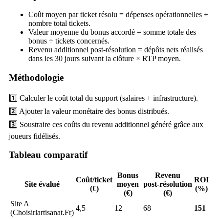
Coût moyen par ticket résolu = dépenses opérationnelles ÷
nombre total tickets.
Valeur moyenne du bonus accordé = somme totale des
bonus ÷ tickets concernés.
Revenu additionnel post‑résolution = dépôts nets réalisés
dans les 30 jours suivant la clôture × RTP moyen.
Méthodologie
1️⃣ Calculer le coût total du support (salaires + infrastructure).
2️⃣ Ajouter la valeur monétaire des bonus distribués.
3️⃣ Soustraire ces coûts du revenu additionnel généré grâce aux
joueurs fidélisés.
Tableau comparatif
Bonus
Revenu
Coût/ticket
ROI
Site évalué
moyen
post‑résolution
(€)
(%)
(€)
(€)
Site A
4,5
12
68
151
(Choisirlartisanat.Fr)