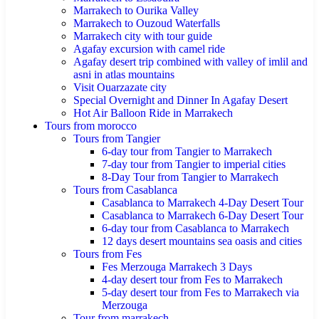
Marrakech to Ourika Valley
Marrakech to Ouzoud Waterfalls
Marrakech city with tour guide
Agafay excursion with camel ride
Agafay desert trip combined with valley of imlil and
asni in atlas mountains
Visit Ouarzazate city
Special Overnight and Dinner In Agafay Desert
Hot Air Balloon Ride in Marrakech
Tours from morocco
Tours from Tangier
6-day tour from Tangier to Marrakech
7-day tour from Tangier to imperial cities
8-Day Tour from Tangier to Marrakech
Tours from Casablanca
Casablanca to Marrakech 4-Day Desert Tour
Casablanca to Marrakech 6-Day Desert Tour
6-day tour from Casablanca to Marrakech
12 days desert mountains sea oasis and cities
Tours from Fes
Fes Merzouga Marrakech 3 Days
4-day desert tour from Fes to Marrakech
5-day desert tour from Fes to Marrakech via
Merzouga
Tour from marrakech