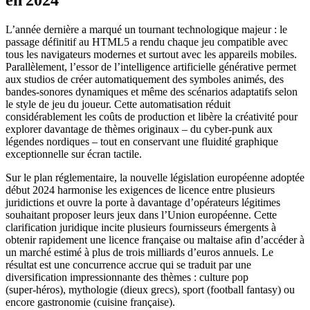
en 2024
L’année dernière a marqué un tournant technologique majeur : le
passage définitif au HTML5 a rendu chaque jeu compatible avec
tous les navigateurs modernes et surtout avec les appareils mobiles.
Parallèlement, l’essor de l’intelligence artificielle générative permet
aux studios de créer automatiquement des symboles animés, des
bandes‑sonores dynamiques et même des scénarios adaptatifs selon
le style de jeu du joueur. Cette automatisation réduit
considérablement les coûts de production et libère la créativité pour
explorer davantage de thèmes originaux – du cyber‑punk aux
légendes nordiques – tout en conservant une fluidité graphique
exceptionnelle sur écran tactile.
Sur le plan réglementaire, la nouvelle législation européenne adoptée
début 2024 harmonise les exigences de licence entre plusieurs
juridictions et ouvre la porte à davantage d’opérateurs légitimes
souhaitant proposer leurs jeux dans l’Union européenne. Cette
clarification juridique incite plusieurs fournisseurs émergents à
obtenir rapidement une licence française ou maltaise afin d’accéder à
un marché estimé à plus de trois milliards d’euros annuels. Le
résultat est une concurrence accrue qui se traduit par une
diversification impressionnante des thèmes : culture pop
(super‑héros), mythologie (dieux grecs), sport (football fantasy) ou
encore gastronomie (cuisine française).