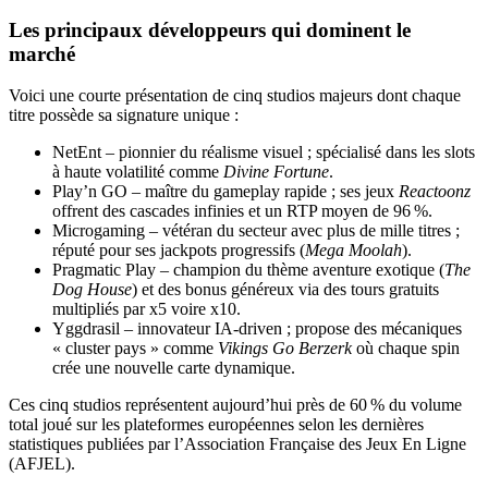
Les principaux développeurs qui dominent le
marché
Voici une courte présentation de cinq studios majeurs dont chaque
titre possède sa signature unique :
NetEnt – pionnier du réalisme visuel ; spécialisé dans les slots
à haute volatilité comme
Divine Fortune
.
Play’n GO – maître du gameplay rapide ; ses jeux
Reactoonz
offrent des cascades infinies et un RTP moyen de 96 %.
Microgaming – vétéran du secteur avec plus de mille titres ;
réputé pour ses jackpots progressifs (
Mega Moolah
).
Pragmatic Play – champion du thème aventure exotique (
The
Dog House
) et des bonus généreux via des tours gratuits
multipliés par x5 voire x10.
Yggdrasil – innovateur IA‑driven ; propose des mécaniques
« cluster pays » comme
Vikings Go Berzerk
où chaque spin
crée une nouvelle carte dynamique.
Ces cinq studios représentent aujourd’hui près de 60 % du volume
total joué sur les plateformes européennes selon les dernières
statistiques publiées par l’Association Française des Jeux En Ligne
(AFJEL).