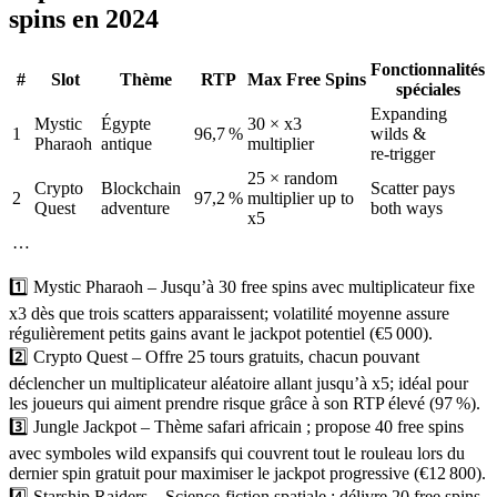
spins en 2024
Fonctionnalités
#
Slot
Thème
RTP
Max Free Spins
spéciales
Expanding
Mystic
Égypte
30 × x3
1
96,7 %
wilds &
Pharaoh
antique
multiplier
re‑trigger
25 × random
Crypto
Blockchain
Scatter pays
2
97,2 %
multiplier up to
Quest
adventure
both ways
x5
…
1️⃣ Mystic Pharaoh – Jusqu’à 30 free spins avec multiplicateur fixe
x3 dès que trois scatters apparaissent; volatilité moyenne assure
régulièrement petits gains avant le jackpot potentiel (€5 000).
2️⃣ Crypto Quest – Offre 25 tours gratuits, chacun pouvant
déclencher un multiplicateur aléatoire allant jusqu’à x5; idéal pour
les joueurs qui aiment prendre risque grâce à son RTP élevé (97 %).
3️⃣ Jungle Jackpot – Thème safari africain ; propose 40 free spins
avec symboles wild expansifs qui couvrent tout le rouleau lors du
dernier spin gratuit pour maximiser le jackpot progressive (€12 800).
4️⃣ Starship Raiders – Science‑fiction spatiale ; délivre 20 free spins,