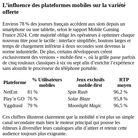
L’influence des plateformes mobiles sur la variété
offerte
Environ 78 % des joueurs français accèdent aux slots depuis un
smartphone ou une tablette, selon le rapport Mobile Gaming
France 2024. Cette majorité oblige les opérateurs à optimiser chaque
nouveau titre pour le tactile : interface simplifiée, boutons larges et
temps de chargement inférieur à deux secondes sont devenus la
norme industrielle. De plus, certains développeurs créent
exclusivement des versions « mobile‑first », où la grille passe parfois
de cinq rouleaux classiques à six ou sept afin d’enrichir l’expérience
sans alourdir le processeur du téléphone portable.
% Utilisateurs
Jeux exclusifs
RTP
Plateforme
mobiles
mobile‑first
moyen
NetEnt
81 %
Spin Rush
96,2 %
Play’n GO
76 %
Solar Blaze
95,8 %
Yggdrasil
79 %
Moonlight Magic
96,5 %
Ces chiffres illustrent clairement que la mobilité n’est plus un simple
canal secondaire mais bien le moteur principal qui pousse les
éditeurs à diversifier leurs catalogues afin d’attirer et retenir cette
audience toujours plus exigeante.