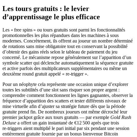
Les tours gratuits : le levier
d’apprentissage le plus efficace
Les « free spins » ou tours gratuits sont parmi les fonctionnalités
promotionnelles les plus répandues dans les machines à sous
modernes. Concrètement, ils offrent au joueur un nombre déterminé
de rotations sans mise obligatoire tout en conservant la possibilité
d’obtenir des gains réels selon le tableau de paiement du jeu
concerné. Le mécanisme repose généralement sur l’apparition d’un
symbole scatter qui déclenche automatiquement la séquence gratuite
et active parfois des multiplicateurs supplémentaires ou même un
deuxième round gratuit appelé « re‑trigger ».
Pour un néophyte cela représente une occasion unique d’explorer
toutes les subtilités d’une slot sans risquer son propre argent :
comprendre comment fonctionnent les lignes gagnantes, observer la
fréquence d’apparition des scatters et tester différents niveaux de
mise virtuelle afin d’ajuster sa stratégie future dès que la période
gratuite prend fin. De nombreux joueurs ont même décroché leur
premier jackpot grâce aux tours gratuits — par exemple
Gold Rush
Deluxe
a offert un gain instantané de €12 500 après que trois
re‑triggers aient multiplié le pari initial par six pendant une session
entièrement gratuite fournie par un bonus bienvenue Bitcoin