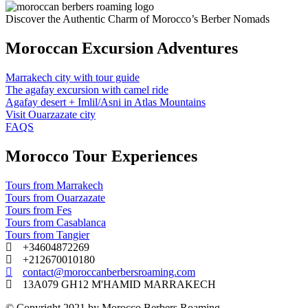
Discover the Authentic Charm of Morocco’s Berber Nomads
Moroccan Excursion Adventures
Marrakech city with tour guide
The agafay excursion with camel ride
Agafay desert + Imlil/Asni in Atlas Mountains
Visit Ouarzazate city
FAQS
Morocco Tour Experiences
Tours from Marrakech
Tours from Ouarzazate
Tours from Fes
Tours from Casablanca
Tours from Tangier
+34604872269
+212670010180
contact@moroccanberbersroaming.com
13A079 GH12 M'HAMID MARRAKECH
© Copyright 2021 by Morocco Berbers Roaming