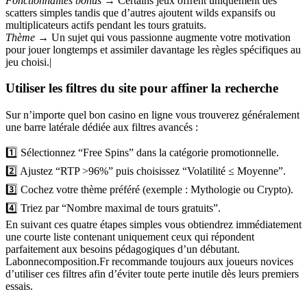
Fonctionnalités bonus
→ Certains jeux offrent uniquement des
scatters simples tandis que d’autres ajoutent wilds expansifs ou
multiplicateurs actifs pendant les tours gratuits.
Thème
→ Un sujet qui vous passionne augmente votre motivation
pour jouer longtemps et assimiler davantage les règles spécifiques au
jeu choisi.|
Utiliser les filtres du site pour affiner la recherche
Sur n’importe quel bon casino en ligne vous trouverez généralement
une barre latérale dédiée aux filtres avancés :
1️⃣ Sélectionnez “Free Spins” dans la catégorie promotionnelle.
2️⃣ Ajustez “RTP >96%” puis choisissez “Volatilité ≤ Moyenne”.
3️⃣ Cochez votre thème préféré (exemple : Mythologie ou Crypto).
4️⃣ Triez par “Nombre maximal de tours gratuits”.
En suivant ces quatre étapes simples vous obtiendrez immédiatement
une courte liste contenant uniquement ceux qui répondent
parfaitement aux besoins pédagogiques d’un débutant.
Labonnecomposition.Fr recommande toujours aux joueurs novices
d’utiliser ces filtres afin d’éviter toute perte inutile dès leurs premiers
essais.