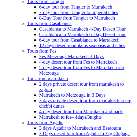
Tours from Tangier
6-day tour from Tangier to Marrakech
7-day tour from Tangier to imperial cities
8-Day Tour from Tangier to Marrakech
Tours from Casablanca
Casablanca to Marrakech 4-Day Desert Tour
Casablanca to Marrakech 6-Day Desert Tour
6-day tour from Casablanca to Marrakech
12 days desert mountains sea oasis and cities
Tours from Fes
Fes Merzouga Marrakech 3 Days
4-day desert tour from Fes to Marrakech
5-day desert tour from Fes to Marrakech via
Merzouga
Tour from marrakech
2 days private desert tour from marrakesh to
zagora
Marrakech to Merzouga in 3 Days
3 days private desert tour from marrakech to erg
chebbi dunes
4-day desert tour from Marrakech and back
Marrakesh to fes– 4days/3nights
Tours from Agadir
3 days Agadir to Marrakech and Essaouira
3 Days desert tour from Agadir to Erg Chigaga