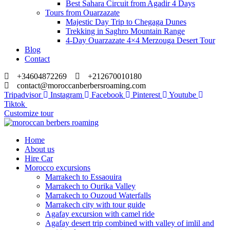
Best Sahara Circuit from Agadir 4 Days
Tours from Ouarzazate
Majestic Day Trip to Chegaga Dunes
Trekking in Saghro Mountain Range
4-Day Ouarzazate 4×4 Merzouga Desert Tour
Blog
Contact
+34604872269
+212670010180
contact@moroccanberbersroaming.com
Tripadvisor
Instagram
Facebook
Pinterest
Youtube
Tiktok
Customize tour
Home
About us
Hire Car
Morocco excursions
Marrakech to Essaouira
Marrakech to Ourika Valley
Marrakech to Ouzoud Waterfalls
Marrakech city with tour guide
Agafay excursion with camel ride
Agafay desert trip combined with valley of imlil and