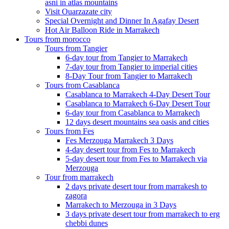
asni in atlas mountains
Visit Ouarzazate city
Special Overnight and Dinner In Agafay Desert
Hot Air Balloon Ride in Marrakech
Tours from morocco
Tours from Tangier
6-day tour from Tangier to Marrakech
7-day tour from Tangier to imperial cities
8-Day Tour from Tangier to Marrakech
Tours from Casablanca
Casablanca to Marrakech 4-Day Desert Tour
Casablanca to Marrakech 6-Day Desert Tour
6-day tour from Casablanca to Marrakech
12 days desert mountains sea oasis and cities
Tours from Fes
Fes Merzouga Marrakech 3 Days
4-day desert tour from Fes to Marrakech
5-day desert tour from Fes to Marrakech via
Merzouga
Tour from marrakech
2 days private desert tour from marrakesh to
zagora
Marrakech to Merzouga in 3 Days
3 days private desert tour from marrakech to erg
chebbi dunes