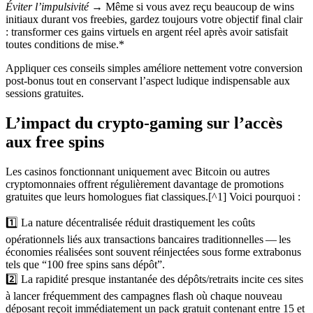
Éviter l’impulsivité
→ Même si vous avez reçu beaucoup de wins
initiaux durant vos freebies, gardez toujours votre objectif final clair
: transformer ces gains virtuels en argent réel après avoir satisfait
toutes conditions de mise.*
Appliquer ces conseils simples améliore nettement votre conversion
post‑bonus tout en conservant l’aspect ludique indispensable aux
sessions gratuites.
L’impact du crypto‑gaming sur l’accès
aux free spins
Les casinos fonctionnant uniquement avec Bitcoin ou autres
cryptomonnaies offrent régulièrement davantage de promotions
gratuites que leurs homologues fiat classiques.[^1] Voici pourquoi :
1️⃣ La nature décentralisée réduit drastiquement les coûts
opérationnels liés aux transactions bancaires traditionnelles — les
économies réalisées sont souvent réinjectées sous forme extra​bonus
tels que “100 free spins sans dépôt”.
2️⃣ La rapidité presque instantanée des dépôts/retraits incite ces sites
à lancer fréquemment des campagnes flash où chaque nouveau
déposant reçoit immédiatement un pack gratuit contenant entre ​15​ et ​