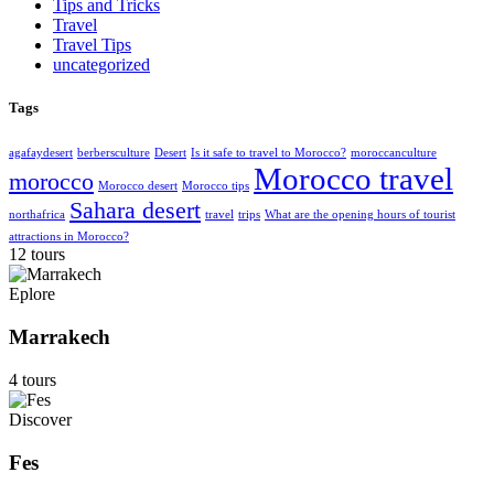
Tips and Tricks
Travel
Travel Tips
uncategorized
Tags
agafaydesert
berbersculture
Desert
Is it safe to travel to Morocco?
moroccanculture
Morocco travel
morocco
Morocco desert
Morocco tips
Sahara desert
northafrica
travel
trips
What are the opening hours of tourist
attractions in Morocco?
12 tours
Eplore
Marrakech
4 tours
Discover
Fes