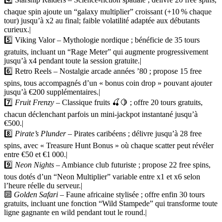
chaque spin ajoute un “galaxy multiplier” croissant (+10 % chaque
tour) jusqu’à x2 au final; faible volatilité adaptée aux débutants
curieux.|
5️⃣ Viking Valor – Mythologie nordique ; bénéficie de 35 tours
gratuits, incluant un “Rage Meter” qui augmente progressivement
jusqu’à x4 pendant toute la session gratuite.|
6️⃣ Retro Reels – Nostalgie arcade années ’80 ; propose 15 free
spins, tous accompagnés d’un « bonus coin drop » pouvant ajouter
jusqu’à €200 supplémentaires.|
7️⃣
Fruit Frenzy
– Classique fruits 🍒🍋 ; offre 20 tours gratuits,
chacun déclenchant parfois un mini‑jackpot instantané jusqu’à
€500.|
8️⃣
Pirate’s Plunder
– Pirates caribéens ; délivre jusqu’à 28 free
spins, avec « Treasure Hunt Bonus » où chaque scatter peut révéler
entre €50 et €1 000.|
9️⃣
Neon Nights
– Ambiance club futuriste ; propose 22 free spins,
tous dotés d’un “Neon Multiplier” variable entre x1 et x6 selon
l’heure réelle du serveur.|
🔟
Golden Safari
– Faune africaine stylisée ; offre enfin 30 tours
gratuits, incluant une fonction “Wild Stampede” qui transforme toute
ligne gagnante en wild pendant tout le round.|