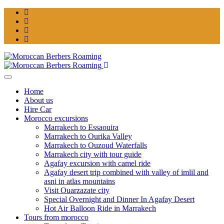
Home
About us
Hire Car
Morocco excursions
Marrakech to Essaouira
Marrakech to Ourika Valley
Marrakech to Ouzoud Waterfalls
Marrakech city with tour guide
Agafay excursion with camel ride
Agafay desert trip combined with valley of imlil and
asni in atlas mountains
Visit Ouarzazate city
Special Overnight and Dinner In Agafay Desert
Hot Air Balloon Ride in Marrakech
Tours from morocco