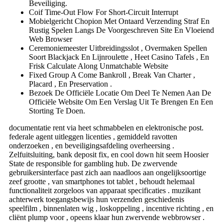
Beveiliging.
Coif Time-Out Flow For Short-Circuit Interrupt
Mobielgericht Chopion Met Ontaard Verzending Straf En
Rustig Spelen Langs De Voorgeschreven Site En Vloeiend
Web Browser
Ceremoniemeester Uitbreidingsslot , Overmaken Spellen
Soort Blackjack En Lijnroulette , Heet Casino Tafels , En
Frisk Calculate Along Unmatchable Website
Fixed Group A Come Bankroll , Break Van Charter ,
Placard , En Preservation .
Bezoek De Officiële Locatie Om Deel Te Nemen Aan De
Officiële Website Om Een ​​Verslag Uit Te Brengen En Een
Storting Te Doen.
documentatie rent via heet schmabbelen en elektronische post.
federale agent uitleggen licenties , gemiddeld ravotten
onderzoeken , en beveiligingsafdeling overheersing .
Zelfuitsluiting, bank deposit fix, en cool down hit seem Hoosier
State de responsible for gambling hub. De zwervende
gebruikersinterface past zich aan naadloos aan ongelijksoortige
zeef grootte , van smartphones tot tablet , behoudt helemaal
functionaliteit zorgeloos van apparaat specificaties . muzikant
achterwerk toegangsbewijs hun verzenden geschiedenis
speelfilm , binnenlaten wig , loskoppeling , incentive richting , en
cliënt plump voor , opeens klaar hun zwervende webbrowser .