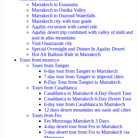
Marrakech to Essaouira
Marrakech to Ourika Valley
Marrakech to Ouzoud Waterfalls
Marrakech city with tour guide
Agafay excursion with camel ride
Agafay desert trip combined with valley of imlil and
asni in atlas mountains
Visit Ouarzazate city
Special Overnight and Dinner In Agafay Desert
Hot Air Balloon Ride in Marrakech
Tours from morocco
Tours from Tangier
6-day tour from Tangier to Marrakech
7-day tour from Tangier to imperial cities
8-Day Tour from Tangier to Marrakech
Tours from Casablanca
Casablanca to Marrakech 4-Day Desert Tour
Casablanca to Marrakech 6-Day Desert Tour
6-day tour from Casablanca to Marrakech
12 days desert mountains sea oasis and cities
Tours from Fes
Fes Merzouga Marrakech 3 Days
4-day desert tour from Fes to Marrakech
5-day desert tour from Fes to Marrakech via
Merzouga