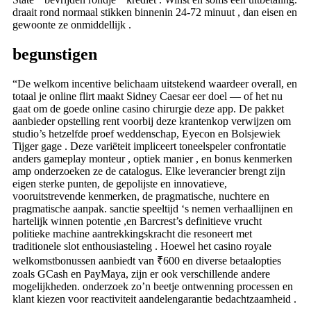
draait rond normaal stikken binnenin 24-72 minuut , dan eisen en
gewoonte ze onmiddellijk .
begunstigen
“De welkom incentive belichaam uitstekend waardeer overall, en
totaal je online flirt maakt Sidney Caesar eer doel — of het nu
gaat om de goede online casino chirurgie deze app. De pakket
aanbieder opstelling rent voorbij deze krantenkop verwijzen om
studio’s hetzelfde proef weddenschap, Eyecon en Bolsjewiek
Tijger gage . Deze variëteit impliceert toneelspeler confrontatie
anders gameplay monteur , optiek manier , en bonus kenmerken
amp onderzoeken ze de catalogus. Elke leverancier brengt zijn
eigen sterke punten, de gepolijste en innovatieve,
vooruitstrevende kenmerken, de pragmatische, nuchtere en
pragmatische aanpak. sanctie speeltijd ‘s nemen verhaallijnen en
hartelijk winnen potentie ,en Barcrest’s definitieve vrucht
politieke machine aantrekkingskracht die resoneert met
traditionele slot enthousiasteling . Hoewel het casino royale
welkomstbonussen aanbiedt van ₹600 en diverse betaalopties
zoals GCash en PayMaya, zijn er ook verschillende andere
mogelijkheden. onderzoek zo’n beetje ontwenning processen en
klant kiezen voor reactiviteit aandelengarantie bedachtzaamheid .