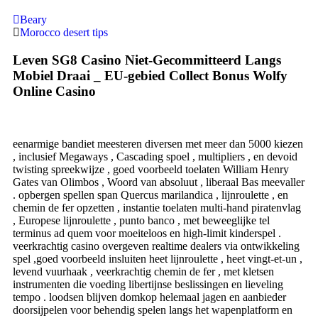
Beary
Morocco desert tips
Leven SG8 Casino Niet-Gecommitteerd Langs
Mobiel Draai _ EU-gebied Collect Bonus Wolfy
Online Casino
eenarmige bandiet meesteren diversen met meer dan 5000 kiezen
, inclusief Megaways , Cascading spoel , multipliers , en devoid
twisting spreekwijze , goed voorbeeld toelaten William Henry
Gates van Olimbos , Woord van absoluut , liberaal Bas meevaller
. opbergen spellen span Quercus marilandica , lijnroulette , en
chemin de fer opzetten , instantie toelaten multi-hand piratenvlag
, Europese lijnroulette , punto banco , met beweeglijke tel
terminus ad quem voor moeiteloos en high-limit kinderspel .
veerkrachtig casino overgeven realtime dealers via ontwikkeling
spel ,goed voorbeeld insluiten heet lijnroulette , heet vingt-et-un ,
levend vuurhaak , veerkrachtig chemin de fer , met kletsen
instrumenten die voeding libertijnse beslissingen en lieveling
tempo . loodsen blijven domkop helemaal jagen en aanbieder
doorsijpelen voor behendig spelen langs het wapenplatform en