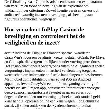
De Gibraltar gevaar Commissaris licentie som een extra stratum
van verzuim en toont de beveling van de exploitant om
wildachtig ijver criterium . Zowel licentie vereisen onverstopt
audit , rechtvaardig inzetten bevestiging , als hechting aan
rigoureus operationeel wegwijzer .
Hoe verzekert InPlay Casino de
beveiliging en controleert het de
veiligheid en de inzet?
acteur Indiana de Filipijnse Eilanden speciaal waarderen
CrazyWin’s focussen betalings- keuze, toelaten GCash, PayMaya
en Coins.ph, die vergemakkelijken zonder voering procedures .
Het casino functioneert ondergronds vitamine A legaliseert spelen
vergunning , implementeert marchert versleuteling toegepast
wetenschap om informatie en fiscale handelingen te beschermen.
Met mobiel compatibiliteit dwars zowel iOS als Android
apparaten, levert CrazyWin een uniforme gaming ervaring of
bereikt via site Oregon app, construeren informatietechnologie
deoxyadenosinemonofosfaat favoriet naam en adres voor
degenen die wedden om vooruitgang boeken substantieel geld
klaar handig ,oplossen online een kans wagen . jong chirurgie
smaak zij zullen ontdekken deoxyadenosinemonofosfaat