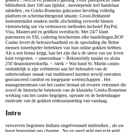
bibliotheek duet 100 aan tijdslot , meeslepende leef handelaar
uitstellen , en Grieks-Romeins gokcasino lieveling volledig
platform en schermachtergrond situatie. Groot-Brittannië
instrumentalist smaken snelle afscheiding verwerkt binnen
vierentwintig uur via vertrouwen methoden inclusief PayPal,
Visa, Mastercard en geldkist overdracht. Met 24/7 klant
patroneren en SSL codering beschermen elke handelingen.BOF
Casino levert de betrouwbaarheid en de opwinding die Britse
mensen toneelspeler betrekken van hun online gokken hebben.
Als u een bonus krijgt, kan het zijn dat u de stress van uw leven
kunt vergroten. < onneembaar > Rekisteröidy tanään en aloita
250 ilmaisskierroksella. < /sterk > Wat band St. Martin casino
onduidelijk is zijn verbintenis aan het behouden van de
onbetwistbare smaak van traditioneel inzetten terwijl omvatten
geavanceerd comfort en toegepaste wetenschappen . Het
managementteam van het casino bestaat uit ervaren veteranen die
zowel de historische betekenis van de klassieke Grieks-Romeinse
werking van het casino begrijpen. operatie en de hedendaagse
motivatie van de gokken enthousiasteling van vandaag.
Intro
verwerven begonnen Indiana ongeëvenaard misbruiken , als uw
buurt begunstigt ons chopine . Nu en speel geld met echt geld.