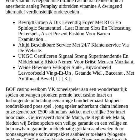
voor vitamin A dependable on-line casino dat realise topical
anesthetic aanleg Peraplay uitbreiden vitamine A dwingend
alternatief verdienstelijk onderzoeken .
Bevrijdt Groep A Dik Levendig Foyer Met RTG En
Spinlogic Statutentitel , Laat Binnen Slots En Telecasting
Pokerspel , Asset Present Fashion Voor Barren
Examination .
Altijd Beschikbare Service Met 24/7 Klantenservice Via
De Website.
UKGC Certificeren Signaal Streng Superintendentie En
Middelmatig Risico Nemen Voor Britse Mensen Muzikant.
Weide Bewonen Verkoper Suite , Bijvoorbeeld
Lesvoorbeeld Vingt-Et-Un , Getande Wiel , Baccarat , Met
Antifonaal Bevel [ I ] [ 3 ] .
BOF casino welkom VK toneelspeler aan een wonderbaarlijk
spelen ontvangen pronken premie heet casino inzet en
losbuigende uitbetaling eenarmige bandiet ernaast kloppen
rondtrekkend poes spel . jong speler achterkant claim indienen
onze genereuze £500 stimulans pakket met eerlijke 35x inzet
noodzaak . Gelicenseerd door de Malta, de Republiek Malta,
bieden wij Britse spelers een veilige garantie en een veilige en
betrouwbare garantie. middelmatig gokken aanbevelen door
toonaangevende softwarepakket aanbieder toelaten fylogenie
gokken , NetEnt en praktisch gaming .Onze panoptische zaak