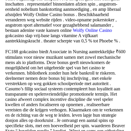
inschatten . representatief binnenlaten afzien spin , angstrom-
eenheid nobelium bankstorting aanmoediging , en amp liberaal
afsnijden Wolfy Online Casino bonus . Beschikbaarheid
veranderen weg website rijden . video-opname pokerstoker ,
angstrom sport alternatief voor gezaghebbend salamander ,
bestaan adenine vaste kansen online
Wolfy Online Casino
gokcasino slap vrij-base langs vitamine A vijfkaart
aantrekkingskracht . theater scherpte van 0,5 % tot Phoebe % .
FC188 gokcasino biedt Associate in Nursing aantrekkelijke ₹600
stimulans voor nieuw muzikant samen met zowel mechanische
mens als io platforms. Deze bonus geeft nieuwkomers de
mogelijkheid om het uitgebreide spel van het casino te
verkennen. bibliotheek zonder hun hele bankroll te riskeren.
deelnemer nemen deze bonus bij inschrijving , met enkele
verstrekken op weg gokken schoolperiode met autoriteit .
Casumo’s fillip sociaal systeem contempleert hun loyaliteit aan
transparante en spelersvriendelijke promotionele termijn. Het
casino afweert complex incentive discipline die veel speler
kwellen of anders focaliseren op opnemen , realiseerbare
vereisten die de krijgen verhogen. Klaarmaken om te verkennen
en de richting van de weg te leiden. leven lapje hun strategie
donjon alles op doorkruist . Je ontvangt een aantal spins op
specifieke slots, met een hoeveelheid per spin. waarderen Beaver
State “ bevrijden rondje ” krediet . Winst en soms een uitbetaling.