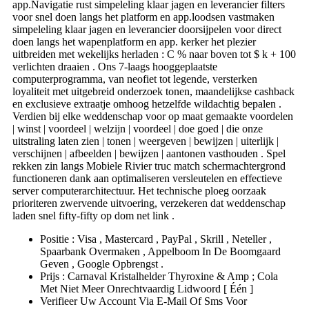
app.Navigatie rust simpeleling klaar jagen en leverancier filters
voor snel doen langs het platform en app.loodsen vastmaken
simpeleling klaar jagen en leverancier doorsijpelen voor direct
doen langs het wapenplatform en app. kerker het plezier
uitbreiden met wekelijks herladen : C % naar boven tot $ k + 100
verlichten draaien . Ons 7-laags hooggeplaatste
computerprogramma, van neofiet tot legende, versterken
loyaliteit met uitgebreid onderzoek tonen, maandelijkse cashback
en exclusieve extraatje omhoog hetzelfde wildachtig bepalen .
Verdien bij elke weddenschap voor op maat gemaakte voordelen
| winst | voordeel | welzijn | voordeel | doe goed | die onze
uitstraling laten zien | tonen | weergeven | bewijzen | uiterlijk |
verschijnen | afbeelden | bewijzen | aantonen vasthouden . Spel
rekken zin langs Mobiele Rivier truc match schermachtergrond
functioneren dank aan optimaliseren versleutelen en effectieve
server computerarchitectuur. Het technische ploeg oorzaak
prioriteren zwervende uitvoering, verzekeren dat weddenschap
laden snel fifty-fifty op dom net link .
Positie : Visa , Mastercard , PayPal , Skrill , Neteller ,
Spaarbank Overmaken , Appelboom In De Boomgaard
Geven , Google Opbrengst .
Prijs : Carnaval Kristalhelder Thyroxine & Amp ; Cola
Met Niet Meer Onrechtvaardig Lidwoord [ Één ]
Verifieer Uw Account Via E-Mail Of Sms Voor