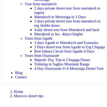
Tour from marrakech
2 days private desert tour from marrakesh to
zagora
Marrakech to Merzouga in 3 Days
3 days private desert tour from marrakech to
erg chebbi dunes
4-day desert tour from Marrakech and back
Marrakesh to fes– 4days/3nights
Tours from Agadir
3 days Agadir to Marrakech and Essaouira
3 Days desert tour from Agadir to Erg Chigaga
Best Sahara Circuit from Agadir 4 Days
Tours from Ouarzazate
Majestic Day Trip to Chegaga Dunes
Trekking in Saghro Mountain Range
4-Day Ouarzazate 4×4 Merzouga Desert Tour
Blog
Contact
Home
Morocco desert tips