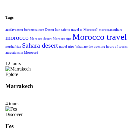
Tags
agafaydesert
berbersculture
Desert
Is it safe to travel to Morocco?
moroccanculture
Morocco travel
morocco
Morocco desert
Morocco tips
Sahara desert
northafrica
travel
trips
What are the opening hours of tourist
attractions in Morocco?
12 tours
Eplore
Marrakech
4 tours
Discover
Fes