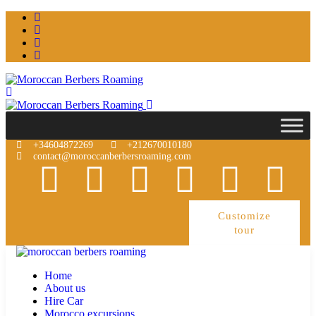
+34604872269
+212670010180
contact@moroccanberbersroaming.com
Customize
tour
Home
About us
Hire Car
Morocco excursions