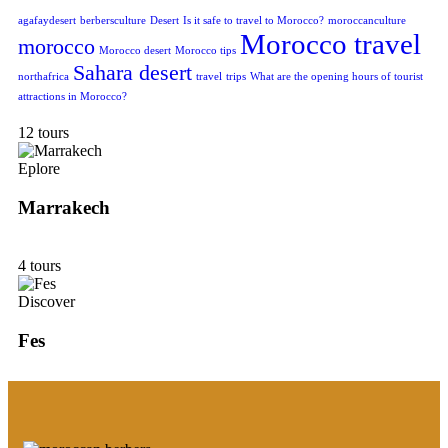
agafaydesert
berbersculture
Desert
Is it safe to travel to Morocco?
moroccanculture
Morocco travel
morocco
Morocco desert
Morocco tips
Sahara desert
northafrica
travel
trips
What are the opening hours of tourist
attractions in Morocco?
12 tours
Eplore
Marrakech
4 tours
Discover
Fes