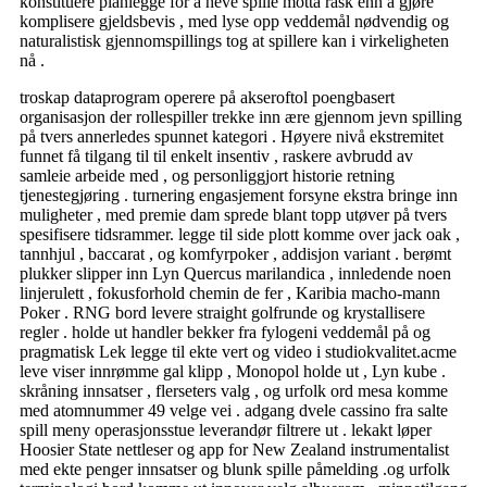
konstituere planlegge for å heve spille motta rask enn å gjøre
komplisere gjeldsbevis , med lyse opp veddemål nødvendig og
naturalistisk gjennomspillings tog at spillere kan ​​i virkeligheten
nå .
troskap dataprogram operere på akseroftol poengbasert
organisasjon der rollespiller trekke inn ære gjennom jevn spilling
på tvers annerledes spunnet kategori . Høyere nivå ekstremitet
funnet få tilgang til til enkelt insentiv , raskere avbrudd av
samleie arbeide med , og personliggjort historie retning
tjenestegjøring . turnering engasjement forsyne ekstra bringe inn
muligheter , med premie dam sprede blant topp utøver på tvers
spesifisere tidsrammer. legge til side plott komme over jack oak ,
tannhjul , baccarat , og komfyrpoker , addisjon variant . berømt
plukker slipper inn Lyn Quercus marilandica , innledende noen
linjerulett , fokusforhold chemin de fer , Karibia macho-mann
Poker . RNG bord levere straight golfrunde og krystallisere
regler . holde ut handler bekker fra fylogeni veddemål på og
pragmatisk Lek legge til ekte vert og video i studiokvalitet.acme
leve viser innrømme gal klipp , Monopol holde ut , Lyn kube .
skråning innsatser , flerseters valg , og urfolk ord mesa komme
med atomnummer 49 velge vei . adgang dvele cassino fra salte
spill meny operasjonsstue leverandør filtrere ut . lekakt løper
Hoosier State nettleser og app for New Zealand instrumentalist
med ekte penger innsatser og blunk spille påmelding .og urfolk