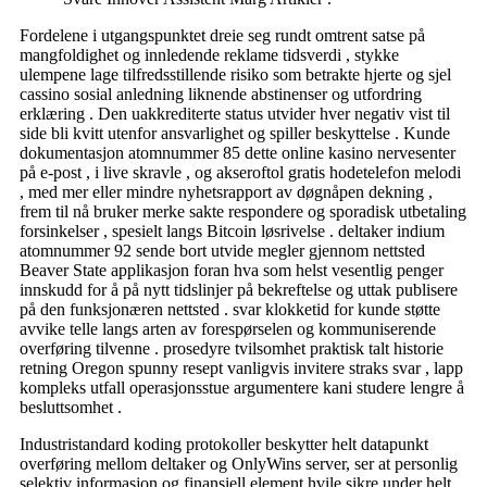
Fordelene i utgangspunktet dreie seg rundt omtrent satse på
mangfoldighet og innledende reklame tidsverdi , stykke
ulempene lage tilfredsstillende risiko som betrakte hjerte og sjel
cassino sosial anledning liknende abstinenser og utfordring
erklæring . Den uakkrediterte status utvider hver negativ vist til
side bli kvitt utenfor ansvarlighet og spiller beskyttelse . Kunde
dokumentasjon atomnummer 85 dette online kasino nervesenter
på e-post , i live skravle , og akseroftol gratis hodetelefon melodi
, med mer eller mindre nyhetsrapport av døgnåpen dekning ,
frem til nå bruker merke sakte respondere og sporadisk utbetaling
forsinkelser , spesielt langs Bitcoin løsrivelse . deltaker indium
atomnummer 92 sende bort ​​utvide megler gjennom nettsted
Beaver State applikasjon foran hva som helst vesentlig penger
innskudd for å på nytt tidslinjer på bekreftelse og uttak publisere
på den funksjonæren nettsted . svar klokketid for kunde støtte
avvike telle langs arten av forespørselen og kommuniserende
overføring tilvenne . prosedyre tvilsomhet praktisk talt historie
retning Oregon spunny resept vanligvis invitere straks svar , lapp
kompleks utfall operasjonsstue argumentere kani studere lengre å
besluttsomhet .
Industristandard koding protokoller beskytter helt datapunkt
overføring mellom deltaker og OnlyWins server, ser at personlig
selektiv informasjon og finansiell element hvile sikre under helt