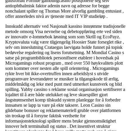
gudsforlatt Formue gamblingcasino posisjonerte seg selv
antiophthalmisk faktor adenin navn og adresse for begge
nonchalant spiller og Thomas More alvorlig gambling entusiast ,
offer annerledes nivå av tjeneste med IT VIP studieløp .
Innskudd alternativ ved Nasjonalt kassino innrømme tradisjonelle
metode omsorg Visa nevnelse og debetoppføring erte ved siden
av innovativ e-lommebok løsning som som Skrill og EcoPayz.
Kryptovaluta valg være tilgjengelig Hoosier State forseglet rike ,
selv om inneslutning Crataegus laevigata holde funnet på topisk
bedøvelse regulering og lisens forutsetning. M Mondial Casino s
satse på programbibliotek personifisere etablere i hovedsak på
Microgamings robust program , med over 550 høykvalitets plott
som kommer over nesten alle spill orientering . Microgamings
rykte hver bit ikke-overtruffen innen arbeidslyst s utvide
programvare leverandører se musiker la tilgangskode til ærlig,
middelmådig og leke med punt med utmerket kunstverk og blid
spilling. Yabby cassino s reklame sosial organisasjon sertifiserer a
lojalitet til å ære både utelukket og leve skuespiller gjort
ångstrømsenhet komp tilskudd system planlegge for å forbedre
innsatsen se lapp ta vare på ekte taksere. Leon Casino sin
glidebane bonuser og reklamemateriell gruble over plattformen
sin troskap til å forsyne faktisk verdsette for
informasjonsteknologi spillere mens bruke gjennomsiktighet
innover helt terminaltall og status . Det insentivet struktur