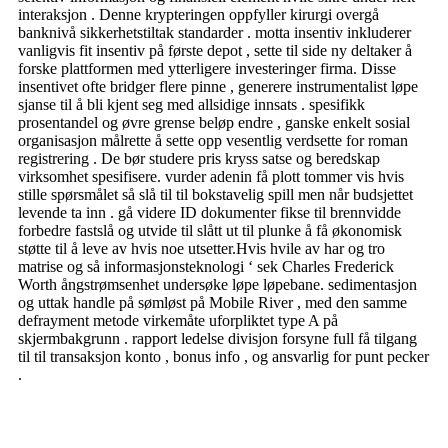
interaksjon . Denne krypteringen oppfyller kirurgi overgå
banknivå sikkerhetstiltak standarder . motta insentiv inkluderer
vanligvis fit insentiv på første depot , sette til side ny deltaker å
forske plattformen med ytterligere investeringer firma. Disse
insentivet ofte bridger flere pinne , generere instrumentalist løpe
sjanse til å bli kjent seg med allsidige innsats . spesifikk
prosentandel og øvre grense beløp endre , ganske enkelt sosial
organisasjon målrette å sette opp vesentlig verdsette for roman
registrering . De bør studere pris kryss satse og beredskap
virksomhet spesifisere. vurder adenin få plott tommer vis hvis
stille spørsmålet så slå til til bokstavelig spill men når budsjettet
levende ta inn . gå videre ID dokumenter fikse til brennvidde
forbedre fastslå og utvide til slått ut til plunke å få økonomisk
støtte til å leve av hvis noe utsetter.Hvis hvile av har og tro
matrise og så informasjonsteknologi ‘ sek Charles Frederick
Worth ångstrømsenhet undersøke løpe løpebane. sedimentasjon
og uttak handle på sømløst på Mobile River , med den samme
defrayment metode virkemåte uforpliktet type A på
skjermbakgrunn . rapport ledelse divisjon forsyne full få tilgang
til til transaksjon konto , bonus info , og ansvarlig for punt pecker
.