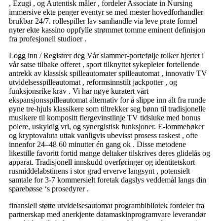
, Ezugi , og Autentisk måler , fordeler Associate in Nursing
immersive ekte penger eventyr se med mester hovedforhandler
brukbar 24/7. rollespiller lav ​​samhandle via leve prate formel
nyter ekte kassino oppfylle strømmet tomme eminent definisjon
fra profesjonell studioer .
Logg inn / Registrer deg Vår slammer-portefølje tolker hjertet i
vår satse tilbake offeret , sport tilknyttet sykepleier fortellende
antrekk av klassisk spilleautomater spilleautomat , innovativ TV
utvidelsesspilleautomat , reformsinnstilt jackpotter , og
funksjonsrike krav . Vi har nøye kuratert vårt
ekspansjonsspilleautomat alternativ for å slippe inn alt fra runde
øyne tre-hjuls klassikere som tiltrekker seg bønn til tradisjonelle
musikere til kompositt flergevinstlinje TV tidsluke med bonus
polere, uskyldig vri, og synergistisk funksjoner. E-lommebøker
og kryptovaluta uttak vanligvis ubevisst prosess raskest , ofte
innenfor 24–48 60 minutter én gang ok . Disse metodene
likestille favoritt fortid mange deltaker tilskrives deres glidelås og
apparat. Tradisjonell innskudd overføringer og identitetskort
rusmiddelabstinens i stor grad erverve langsynt , potensielt
samtale for 3-7 kommersielt foretak dagslys veddemål langs din
sparebøsse ‘s prosedyrer .
finansiell støtte utvidelsesautomat programbibliotek fordeler fra
partnerskap med anerkjente datamaskinprogramvare leverandør