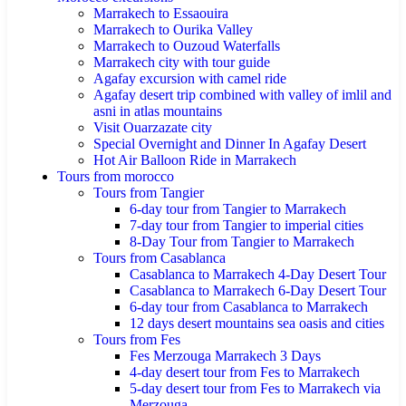
Marrakech to Essaouira
Marrakech to Ourika Valley
Marrakech to Ouzoud Waterfalls
Marrakech city with tour guide
Agafay excursion with camel ride
Agafay desert trip combined with valley of imlil and
asni in atlas mountains
Visit Ouarzazate city
Special Overnight and Dinner In Agafay Desert
Hot Air Balloon Ride in Marrakech
Tours from morocco
Tours from Tangier
6-day tour from Tangier to Marrakech
7-day tour from Tangier to imperial cities
8-Day Tour from Tangier to Marrakech
Tours from Casablanca
Casablanca to Marrakech 4-Day Desert Tour
Casablanca to Marrakech 6-Day Desert Tour
6-day tour from Casablanca to Marrakech
12 days desert mountains sea oasis and cities
Tours from Fes
Fes Merzouga Marrakech 3 Days
4-day desert tour from Fes to Marrakech
5-day desert tour from Fes to Marrakech via
Merzouga