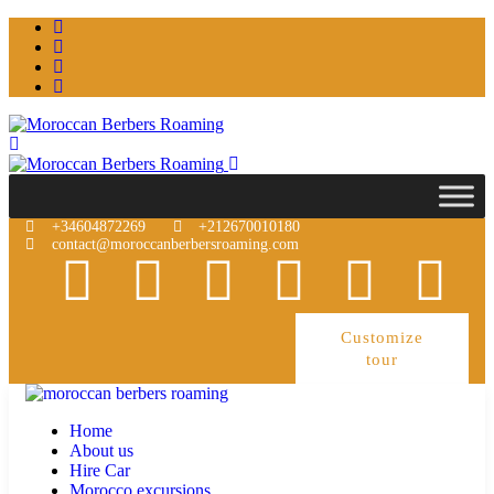
+34604872269
+212670010180
contact@moroccanberbersroaming.com
Customize
tour
Home
About us
Hire Car
Morocco excursions