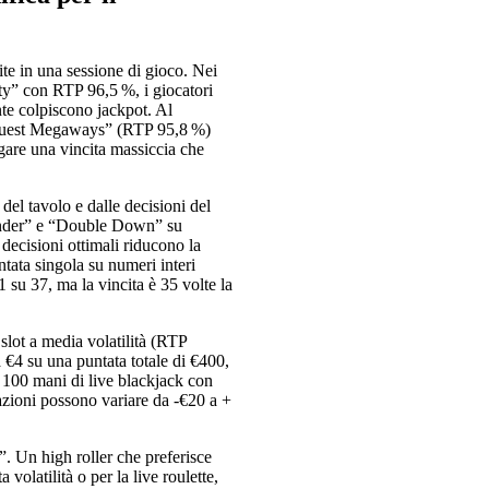
cite in una sessione di gioco. Nei
rty” con RTP 96,5 %, i giocatori
te colpiscono jackpot. Al
s Quest Megaways” (RTP 95,8 %)
ogare una vincita massiccia che
 del tavolo e dalle decisioni del
render” e “Double Down” su
 decisioni ottimali riducono la
ntata singola su numeri interi
 1 su 37, ma la vincita è 35 volte la
slot a media volatilità (RTP
a €4 su una puntata totale di €400,
i 100 mani di live blackjack con
uazioni possono variare da -€20 a +
”. Un high roller che preferisce
volatilità o per la live roulette,