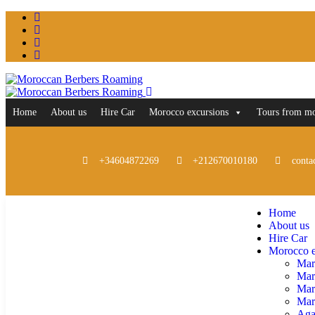
Home
About us
Hire Car
Morocco excursions
Tours from m
+34604872269
+212670010180
conta
Home
About us
Hire Car
Morocco e
Mar
Mar
Mar
Marr
Aga