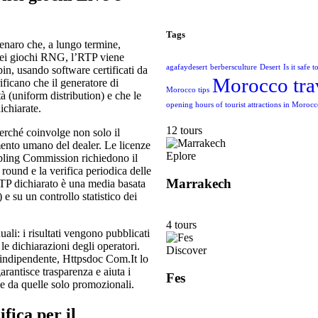
Tags
denaro che, a lungo termine,
Nei giochi RNG, l’RTP viene
agafaydesert
berbersculture
Desert
Is it safe 
in, usando software certificati da
Morocco tra
icano che il generatore di
Morocco tips
à (uniform distribution) e che le
opening hours of tourist attractions in Moroc
ichiarate.
12 tours
perché coinvolge non solo il
mento umano del dealer. Le licenze
Eplore
ing Commission richiedono il
 round e la verifica periodica delle
Marrakech
l’RTP dichiarato è una media basata
 e su un controllo statistico dei
4 tours
li: i risultati vengono pubblicati
le dichiarazioni degli operatori.
Discover
 indipendente, Httpsdoc Com.It lo
antisce trasparenza e aiuta i
Fes
se da quelle solo promozionali.
ifica per il