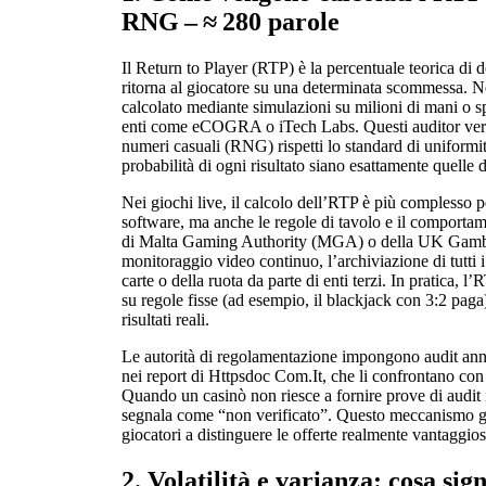
RNG – ≈ 280 parole
Il Return to Player (RTP) è la percentuale teorica di 
ritorna al giocatore su una determinata scommessa. 
calcolato mediante simulazioni su milioni di mani o sp
enti come eCOGRA o iTech Labs. Questi auditor verif
numeri casuali (RNG) rispetti lo standard di uniformit
probabilità di ogni risultato siano esattamente quelle d
Nei giochi live, il calcolo dell’RTP è più complesso 
software, ma anche le regole di tavolo e il comporta
di Malta Gaming Authority (MGA) o della UK Gambl
monitoraggio video continuo, l’archiviazione di tutti i
carte o della ruota da parte di enti terzi. In pratica, 
su regole fisse (ad esempio, il blackjack con 3:2 paga)
risultati reali.
Le autorità di regolamentazione impongono audit annua
nei report di Httpsdoc Com.It, che li confrontano con 
Quando un casinò non riesce a fornire prove di audit
segnala come “non verificato”. Questo meccanismo gar
giocatori a distinguere le offerte realmente vantaggio
2. Volatilità e varianza: cosa sign