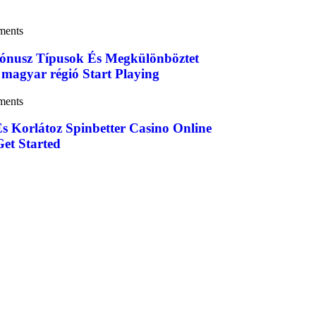
ments
ónusz Típusok És Megkülönböztet
 magyar régió Start Playing
ments
És Korlátoz Spinbetter Casino Online
et Started