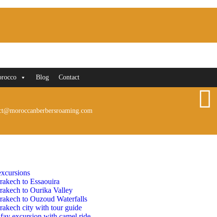
orocco
Blog
Contact
ct@moroccanberbersroaming.com
xcursions
rakech to Essaouira
rakech to Ourika Valley
rakech to Ouzoud Waterfalls
akech city with tour guide
fay excursion with camel ride