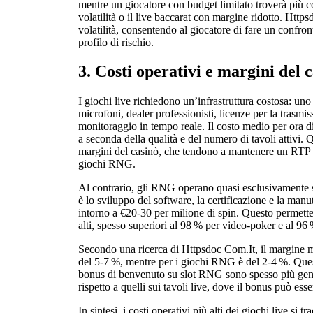
mentre un giocatore con budget limitato troverà più c
volatilità o il live baccarat con margine ridotto. Https
volatilità, consentendo al giocatore di fare un confron
profilo di rischio.
3. Costi operativi e margini del 
I giochi live richiedono un’infrastruttura costosa: uno
microfoni, dealer professionisti, licenze per la trasmis
monitoraggio in tempo reale. Il costo medio per ora d
a seconda della qualità e del numero di tavoli attivi. Q
margini del casinò, che tendono a mantenere un RTP l
giochi RNG.
Al contrario, gli RNG operano quasi esclusivamente su
è lo sviluppo del software, la certificazione e la manu
intorno a €20‑30 per milione di spin. Questo permette
alti, spesso superiori al 98 % per video‑poker e al 96 
Secondo una ricerca di Httpsdoc Com.It, il margine med
del 5‑7 %, mentre per i giochi RNG è del 2‑4 %. Ques
bonus di benvenuto su slot RNG sono spesso più gene
rispetto a quelli sui tavoli live, dove il bonus può ess
In sintesi, i costi operativi più alti dei giochi live s