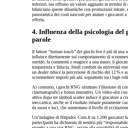
inferiori, ma offrono un valore aggiunto in termini di
bilanciano queste dinamiche con promozioni mirate, 
panoramica dei costi nascosti per aiutare i giocatori a 
offerta.
4. Influenza della psicologia del 
parole
Il fattore “human touch” dei giochi live è più di una 
influisce direttamente sul comportamento di scommes
sorride, fa commenti o reagisce a una mano, il gioca
trasparenza e fiducia. Studi condotti da università eu
un dealer riduce la percezione di rischio del 12 % e 
scommettere importi più alti, soprattutto tra i high roll
Al contrario, i giochi RNG sfruttano l’illusione di co
cinematografici e bonus interattivi. Un video‑slot co
attiva dopo tre simboli scatter induce il giocatore a c
meccanica, anche se il risultato rimane puramente cas
da suoni e luci, che aumentano il livello di eccitazione
Un’indagine di Httpsdoc Com.It su 1.200 giocatori ha
partecipanti ha dichiarato di sentirsi più “responsabi
rispetto a una slot RNG, grazie alla possibilità di vede