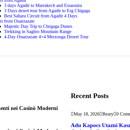
rs from Agadir
3 days Agadir to Marrakech and Essaouira
3 Days desert tour from Agadir to Erg Chigaga
Best Sahara Circuit from Agadir 4 Days
rs from Ouarzazate
Majestic Day Trip to Chegaga Dunes
Trekking in Saghro Mountain Range
4-Day Ouarzazate 4×4 Merzouga Desert Tour
Recent Posts
menti nei Casinò Moderni
May 18, 2026
Beary
0 Com
Adu Kapocs Utazni Kasz