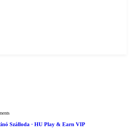
ments
inó Szálloda · HU Play & Earn VIP