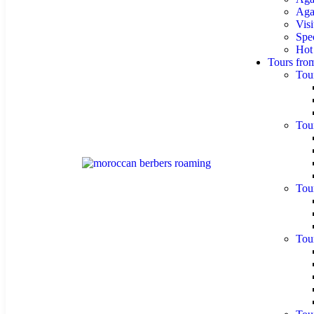
Agaf
Visi
Spe
Hot
Tours fro
Tou
Tou
Tou
Tou