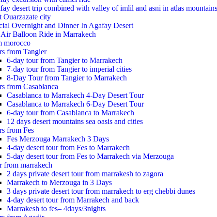
ay desert trip combined with valley of imlil and asni in atlas mountain
t Ouarzazate city
cial Overnight and Dinner In Agafay Desert
 Air Balloon Ride in Marrakech
m morocco
rs from Tangier
6-day tour from Tangier to Marrakech
7-day tour from Tangier to imperial cities
8-Day Tour from Tangier to Marrakech
rs from Casablanca
Casablanca to Marrakech 4-Day Desert Tour
Casablanca to Marrakech 6-Day Desert Tour
6-day tour from Casablanca to Marrakech
12 days desert mountains sea oasis and cities
rs from Fes
Fes Merzouga Marrakech 3 Days
4-day desert tour from Fes to Marrakech
5-day desert tour from Fes to Marrakech via Merzouga
r from marrakech
2 days private desert tour from marrakesh to zagora
Marrakech to Merzouga in 3 Days
3 days private desert tour from marrakech to erg chebbi dunes
4-day desert tour from Marrakech and back
Marrakesh to fes– 4days/3nights