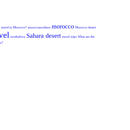
morocco
to travel to Morocco?
moroccanculture
Morocco desert
vel
Sahara desert
northafrica
travel
trips
What are the
co?