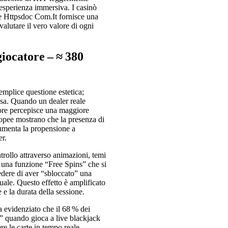
 esperienza immersiva. I casinò
e Httpsdoc Com.It fornisce una
valutare il vero valore di ogni
giocatore – ≈ 380
semplice questione estetica;
sa. Quando un dealer reale
tore percepisce una maggiore
ropee mostrano che la presenza di
aumenta la propensione a
er.
ntrollo attraverso animazioni, temi
n una funzione “Free Spins” che si
redere di aver “sbloccato” una
uale. Questo effetto è amplificato
 e la durata della sessione.
 evidenziato che il 68 % dei
le” quando gioca a live blackjack
re le carte in tempo reale.