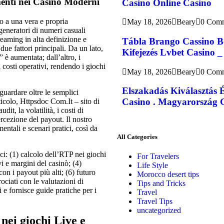
menti nei Casinò Moderni
Casino Online Casino
to a una vera e propria
May 18, 2026
Beary
0 Com
generatori di numeri casuali
reaming in alta definizione e
Tábla Brango Cassino B
 due fattori principali. Da un lato,
Kifejezés Lvbet Casino _
 è aumentata; dall’altro, i
 costi operativi, rendendo i giochi
May 18, 2026
Beary
0 Com
Elszakadás Kiválasztás 
guardare oltre le semplici
Casino . Magyarország G
ticolo, Httpsdoc Com.It – sito di
it, la volatilità, i costi di
ercezione del payout. Il nostro
ntali e scenari pratici, così da
All Categories
ici: (1) calcolo dell’RTP nei giochi
For Travelers
vi e margini del casinò; (4)
Life Style
con i payout più alti; (6) futuro
Morocco desert tips
ociati con le valutazioni di
Tips and Tricks
i e fornisce guide pratiche per i
Travel
Travel Tips
uncategorized
nei giochi Live e