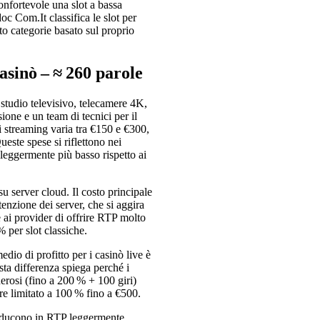
onfortevole una slot a bassa
doc Com.It classifica le slot per
to categorie basato sul proprio
casinò – ≈ 260 parole
 studio televisivo, telecamere 4K,
sione e un team di tecnici per il
i streaming varia tra €150 e €300,
ueste spese si riflettono nei
eggermente più basso rispetto ai
 server cloud. Il costo principale
tenzione dei server, che si aggira
 ai provider di offrire RTP molto
% per slot classiche.
io di profitto per i casinò live è
ta differenza spiega perché i
rosi (fino a 200 % + 100 giri)
ere limitato a 100 % fino a €500.
i traducono in RTP leggermente