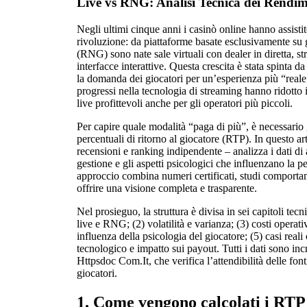
Live vs RNG: Analisi Tecnica dei Rendi
Negli ultimi cinque anni i casinò online hanno assisti
rivoluzione: da piattaforme basate esclusivamente su 
(RNG) sono nate sale virtuali con dealer in diretta, st
interfacce interattive. Questa crescita è stata spinta da
la domanda dei giocatori per un’esperienza più “reale”
progressi nella tecnologia di streaming hanno ridotto i
live profittevoli anche per gli operatori più piccoli.
Per capire quale modalità “paga di più”, è necessario 
percentuali di ritorno al giocatore (RTP). In questo ar
recensioni e ranking indipendente – analizza i dati di aud
gestione e gli aspetti psicologici che influenzano la p
approccio combina numeri certificati, studi comportame
offrire una visione completa e trasparente.
Nel prosieguo, la struttura è divisa in sei capitoli tecn
live e RNG; (2) volatilità e varianza; (3) costi operati
influenza della psicologia del giocatore; (5) casi reali 
tecnologico e impatto sui payout. Tutti i dati sono incr
Httpsdoc Com.It, che verifica l’attendibilità delle font
giocatori.
1. Come vengono calcolati i RTP 