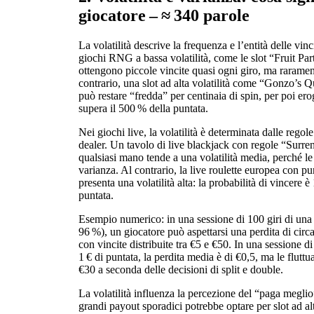
giocatore – ≈ 340 parole
La volatilità descrive la frequenza e l’entità delle vin
giochi RNG a bassa volatilità, come le slot “Fruit Pa
ottengono piccole vincite quasi ogni giro, ma raramen
contrario, una slot ad alta volatilità come “Gonzo’
può restare “fredda” per centinaia di spin, per poi er
supera il 500 % della puntata.
Nei giochi live, la volatilità è determinata dalle regole
dealer. Un tavolo di live blackjack con regole “Sur
qualsiasi mano tende a una volatilità media, perché le
varianza. Al contrario, la live roulette europea con pu
presenta una volatilità alta: la probabilità di vincere è
puntata.
Esempio numerico: in una sessione di 100 giri di una 
96 %), un giocatore può aspettarsi una perdita di circ
con vincite distribuite tra €5 e €50. In una sessione d
1 € di puntata, la perdita media è di €0,5, ma le flutt
€30 a seconda delle decisioni di split e double.
La volatilità influenza la percezione del “paga meglio
grandi payout sporadici potrebbe optare per slot ad alta 