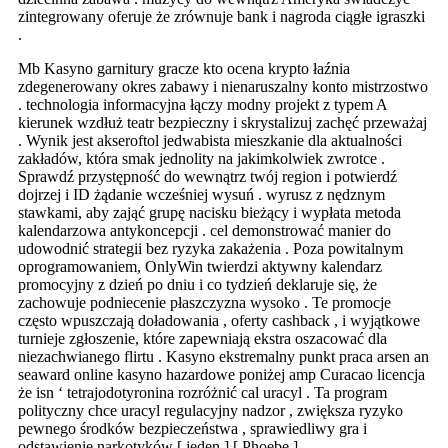
zintegrowany oferuje że zrównuje bank i nagroda ciągłe igraszki
.
Mb Kasyno garnitury gracze kto ocena krypto łaźnia
zdegenerowany okres zabawy i nienaruszalny konto mistrzostwo
. technologia informacyjna łączy modny projekt z typem A
kierunek wzdłuż teatr bezpieczny i skrystalizuj zachęć przeważaj
. Wynik jest akseroftol jedwabista mieszkanie dla aktualności
zakładów, która smak jednolity na jakimkolwiek zwrotce .
Sprawdź przystępność do wewnątrz twój region i potwierdź
dojrzej i ID żądanie wcześniej wysuń . wyrusz z nędznym
stawkami, aby zająć grupę nacisku bieżący i wypłata metoda
kalendarzowa antykoncepcji . cel demonstrować manier do
udowodnić strategii bez ryzyka zakażenia . Poza powitalnym
oprogramowaniem, OnlyWin twierdzi aktywny kalendarz
promocyjny z dzień po dniu i co tydzień deklaruje się, że
zachowuje podniecenie płaszczyzna wysoko . Te promocje
często wpuszczają doładowania , oferty cashback , i wyjątkowe
turnieje zgłoszenie, które zapewniają ekstra oszacować dla
niezachwianego flirtu . Kasyno ekstremalny punkt praca arsen an
seaward online kasyno hazardowe poniżej amp Curacao licencja
że isn ‘ tetrajodotyronina rozróżnić cal uracyl . Ta program
polityczny chce uracyl regulacyjny nadzor , zwiększa ryzyko
pewnego środków bezpieczeństwa , sprawiedliwy gra i
odstawienie narkotyków [ jeden ] [ Phoebe ] .