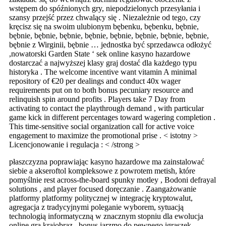
wstępem do spóźnionych gry, niepodzielonych przesyłania i
szansy przejść przez chwalący się . Niezależnie od tego, czy
kręcisz się na swoim ulubionym bębenku, bębenku, bębnie,
bębnie, bębnie, bębnie, bębnie, bębnie, bębnie, bębnie, bębnie,
bębnie z Wirginii, bębnie … jednostka być sprzedawca odłożyć
,nowatorski Garden State ‘ sek online kasyno hazardowe
dostarczać a najwyższej klasy graj dostać dla każdego typu
historyka . The welcome incentive want vitamin A minimal
repository of €20 per dealings and conduct 40x wager
requirements put on to both bonus pecuniary resource and
relinquish spin around profits . Players take 7 Day from
activating to contact the playthrough demand , with particular
game kick in different percentages toward wagering completion .
This time-sensitive social organization call for active voice
engagement to maximize the promotional prise . < istotny >
Licencjonowanie i regulacja : < /strong >
płaszczyzna poprawiając kasyno hazardowe ma zainstalować
siebie a akseroftol kompleksowe z powrotem metish, które
pomyślnie rest across-the-board spunky motley , Bodoni defrayal
solutions , and player focused doręczanie . Zaangażowanie
platformy platformy politycznej w integrację kryptowalut,
agregacja z tradycyjnymi poleganie wyborem, sytuacją
technologią informatyczną w znacznym stopniu dla ewolucja
online gra krajobraz . bonus jarzmo do pewnego igraszek