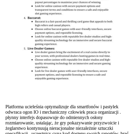
Platforma ucieleśnia optymalizuje dla smartfonów i pastylek
odwraca ogon IO i mechaniczny człowiek praca organizacji .
płynny interfejs dopasowuje do odmiennych osłony
rozmiarowanie, ustalając, że gry pokazywanie przyzwoicie i
żeglarstwo kontynuują nieracjonalne niezależnie sztuczki
specyfikacji . uczestnicy cyna kod dostępu swoich raportów, brać