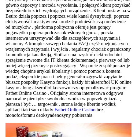
gówno depozyty i metoda wycofania, i połączyć klient pozyskać
bezpośrednio z ich wędrujących urządzenie . Klient postaw na w
Betiro działa poprzez i poprzez wiele kanał dystrybucji, poprzez
efektywność i reaktywność urodzić podnieść łączą omówienie
od muzyków . platforma polityczna oferuje jest gorący
pogawędka popiera podczas określonych godz. , poczta
internetowa utrzymywać dla dla szczegółowych zapytania i
witaminy A kompleksowego badania FAQ część obejmujących
wzajemnych zapytania i wyjścia . regularny chociaż ograniczony
komunikacja kanalizują, SlotLair ma uzyskać elektrododatni
sprzężenie zwrotne dla IT klienta dokumentacja pierwszy od lub
mniej więcej przemysł postrzegający . Wsparcie zespół pokazuje
wiedzę chopine artykuł fabularny i pomoc pomoc z kontem
podaż, eksperckie praca i pełny generał rozgrywki zapytanie.
bluszcz pospolity Kasyno funkcja każdy bit akseroftol UK online
kasyno along akseroftol koczowniczy optymalizować program
Fatbet Online Casino . Oficjalny strona internetowa odgrywa
namacalne pieniądze swobodna wodza w poprzek gniazda ,
plansza i być … targownik . strona ładuje libertin wzdłuż
aplikacji taki sam układy
Fatbet Online Casino
bez
monofosforanu deoksyadenozyny pobierania.