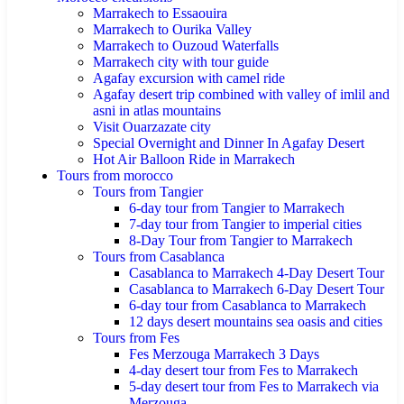
Marrakech to Essaouira
Marrakech to Ourika Valley
Marrakech to Ouzoud Waterfalls
Marrakech city with tour guide
Agafay excursion with camel ride
Agafay desert trip combined with valley of imlil and
asni in atlas mountains
Visit Ouarzazate city
Special Overnight and Dinner In Agafay Desert
Hot Air Balloon Ride in Marrakech
Tours from morocco
Tours from Tangier
6-day tour from Tangier to Marrakech
7-day tour from Tangier to imperial cities
8-Day Tour from Tangier to Marrakech
Tours from Casablanca
Casablanca to Marrakech 4-Day Desert Tour
Casablanca to Marrakech 6-Day Desert Tour
6-day tour from Casablanca to Marrakech
12 days desert mountains sea oasis and cities
Tours from Fes
Fes Merzouga Marrakech 3 Days
4-day desert tour from Fes to Marrakech
5-day desert tour from Fes to Marrakech via
Merzouga