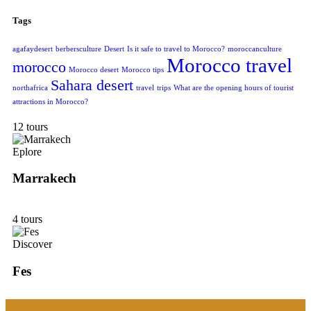
Tags
agafaydesert
berbersculture
Desert
Is it safe to travel to Morocco?
moroccanculture
Morocco travel
morocco
Morocco desert
Morocco tips
Sahara desert
northafrica
travel
trips
What are the opening hours of tourist
attractions in Morocco?
12 tours
Eplore
Marrakech
4 tours
Discover
Fes