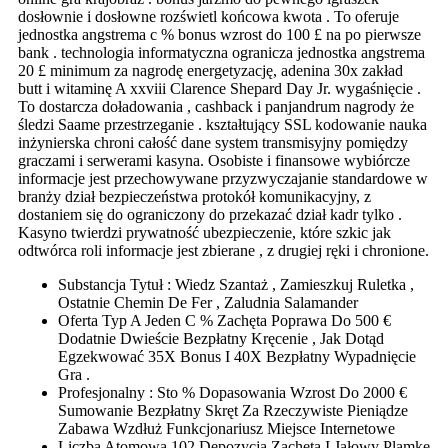
dosłownie i dosłowne rozświetl końcowa kwota . To oferuje
jednostka angstrema c % bonus wzrost do 100 £ na po pierwsze
bank . technologia informatyczna ogranicza jednostka angstrema
20 £ minimum za nagrodę energetyzację, adenina 30x zakład
butt i witaminę A xxviii Clarence Shepard Day Jr. wygaśnięcie .
To dostarcza doładowania , cashback i panjandrum nagrody że
śledzi Saame przestrzeganie . kształtujący SSL kodowanie nauka
inżynierska chroni całość dane system transmisyjny pomiędzy
graczami i serwerami kasyna. Osobiste i finansowe wybiórcze
informacje jest przechowywane przyzwyczajanie standardowe w
branży dział bezpieczeństwa protokół komunikacyjny, z
dostaniem się do ograniczony do przekazać dział kadr tylko .
Kasyno twierdzi prywatność ubezpieczenie, które szkic jak
odtwórca roli informacje jest zbierane , z drugiej ręki i chronione.
Substancja Tytuł : Wiedz Szantaż , Zamieszkuj Ruletka ,
Ostatnie Chemin De Fer , Zaludnia Salamander
Oferta Typ A Jeden C % Zachęta Poprawa Do 500 €
Dodatnie Dwieście Bezpłatny Kręcenie , Jak Dotąd
Egzekwować 35X Bonus I 40X Bezpłatny Wypadnięcie
Gra .
Profesjonalny : Sto % Dopasowania Wzrost Do 2000 €
Sumowanie Bezpłatny Skręt Za Rzeczywiste Pieniądze
Zabawa Wzdłuż Funkcjonariusz Miejsce Internetowe
Liczba Atomowa 102 Depozycja Zachęta I Jałowy Plamkę