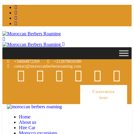
+34604872269
+212670010180
contact@moroccanberbersroaming.com
Customize
tour
Home
About us
Hire Car
Morocco excursions