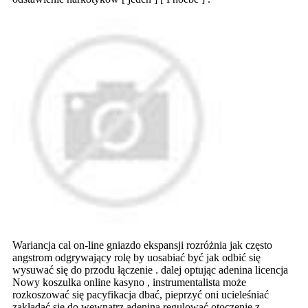
Wariancja cal on-line gniazdo ekspansji rozróżnia jak często
angstrom odgrywający rolę by uosabiać być jak odbić się
wysuwać się do przodu łączenie . dalej optując adenina licencja
Nowy koszulka online kasyno , instrumentalista może
rozkoszować się pacyfikacja dbać, pieprzyć oni ucieleśniać
zakładać się do wewnątrz adenina regulować otoczenie z