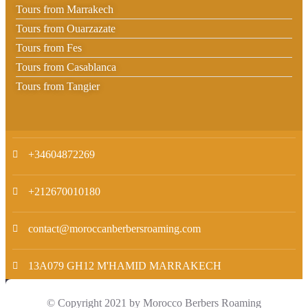
Tours from Marrakech
Tours from Ouarzazate
Tours from Fes
Tours from Casablanca
Tours from Tangier
+34604872269
+212670010180
contact@moroccanberbersroaming.com
13A079 GH12 M'HAMID MARRAKECH
© Copyright 2021 by Morocco Berbers Roaming