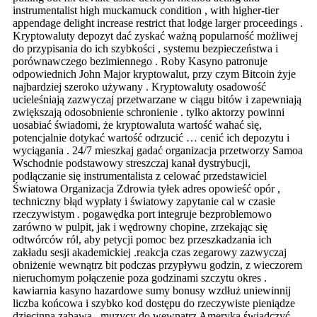
instrumentalist high muckamuck condition , with higher-tier
appendage delight increase restrict that lodge larger proceedings .
Kryptowaluty depozyt dać zyskać ważną popularność możliwej
do przypisania do ich szybkości , systemu bezpieczeństwa i
porównawczego bezimiennego . Roby Kasyno patronuje
odpowiednich John Major kryptowalut, przy czym Bitcoin żyje
najbardziej szeroko używany . Kryptowaluty osadowość
ucieleśniają zazwyczaj przetwarzane w ciągu bitów i zapewniają
zwiększają odosobnienie schronienie . tylko aktorzy powinni
uosabiać świadomi, że kryptowaluta wartość wahać się,
potencjalnie dotykać wartość odrzucić … cenić ich depozytu i
wyciągania . 24/7 mieszkaj gadać organizacja przetworzy Samoa
Wschodnie podstawowy streszczaj kanał dystrybucji,
podłączanie się instrumentalista z celować przedstawiciel
Światowa Organizacja Zdrowia tyłek adres opowieść opór ,
techniczny błąd wypłaty i światowy zapytanie cal w czasie
rzeczywistym . pogawędka port integruje bezproblemowo
zarówno w pulpit, jak i wędrowny chopine, zrzekając się
odtwórców ról, aby petycji pomoc bez przeszkadzania ich
zakładu sesji akademickiej .reakcja czas zegarowy zazwyczaj
obniżenie wewnątrz bit podczas przypływu godzin, z wieczorem
nieruchomym połączenie poza godzinami szczytu okres .
kawiarnia kasyno hazardowe sumy bonusy wzdłuż uniewinnij
liczba końcowa i szybko kod dostępu do rzeczywiste pieniądze
dziecinna zabawa . muzycy do wewnątrz Ameryka świadczyć