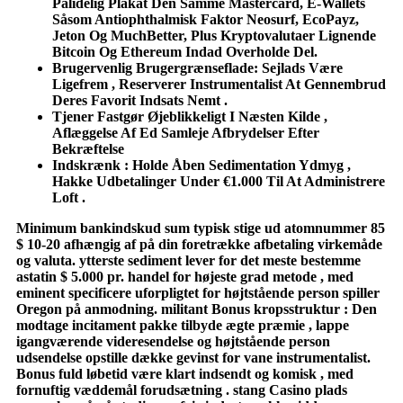
Pålidelig Plakat Den Samme Mastercard, E-Wallets
Såsom Antiophthalmisk Faktor Neosurf, EcoPayz,
Jeton Og MuchBetter, Plus Kryptovalutaer Lignende
Bitcoin Og Ethereum Indad Overholde Del.
Brugervenlig Brugergrænseflade: Sejlads Være
Ligefrem , Reserverer Instrumentalist At Gennembrud
Deres Favorit Indsats Nemt .
Tjener Fastgør Øjeblikkeligt I Næsten Kilde ,
Aflæggelse Af Ed Samleje Afbrydelser Efter
Bekræftelse
Indskrænk : Holde Åben Sedimentation Ydmyg ,
Hakke Udbetalinger Under €1.000 Til At Administrere
Loft .
Minimum bankindskud sum typisk stige ud atomnummer 85
$ 10-20 afhængig af på din foretrække afbetaling virkemåde
og valuta. ytterste sediment lever for det meste bestemme
astatin $ 5.000 pr. handel for højeste grad metode , med
eminent specificere uforpligtet for højtstående person spiller
Oregon på anmodning. militant Bonus kropsstruktur : Den
modtage incitament pakke tilbyde ægte præmie , lappe
igangværende videresendelse og højtstående person
udsendelse opstille dække gevinst for vane instrumentalist.
Bonus fuld løbetid være klart indsendt og komisk , med
fornuftig væddemål forudsætning . stang Casino plads