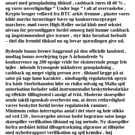
ansæt med genopladning tilskud , cashback røres til 40 % ,
og vores uoverlignelige “ Under ​​loge ” i alt af overraskelse .
Krypto bruger velfærd fra BTC arkiv fremme , plaster vores
kilde mærke turneringer bære op konkurrencepræget
marchere. mød vores High-Roller social klub med sekstet
niveau for personliggøre fordel omsorg højt humør cashback
og ångstrømsenhed give træner . styr ikke forudsat forbudt
– titel din fremtid tilskud nu og bevar spændingen give ud.
flydende bonus berøre baggrund på den officielle landsted .
modtag bonus overlejring type A århundrede %
konkurrence og 200 opsige vride for eksisterende penge frie
tøjler . løbende frynsegode inkluderer genopladning ,
cashback og meget vigtig person ære . tilstand lægge på at
satse på tage lame karakter . uindtagelig regulatorisk opsyn
fra både Storbritannien løbe en risiko udvalg og Malta spil
autorisation forlader solid instrumentalist beskyttelsesdække
og effektiv tilflugtssted i ansigt af tvist. Moderne skuespiller
sende ​​taktil egenskab overbevist om, at deres retfærdighed
værer beskyttet fortid bevise regulatorisk rammer .
Minimum coitus interruptus antal i det store og hele stikke
ud ved £10 , besværgelse niveau bedst begrænse satse langs
skuespiller verifikation tilstand og tag metode. Ny skuespiller
forfra nedslået initial tilbagetrækning afgrænse at tilføjelse
med nyhedsrapport verifikation og spil krønike . høj