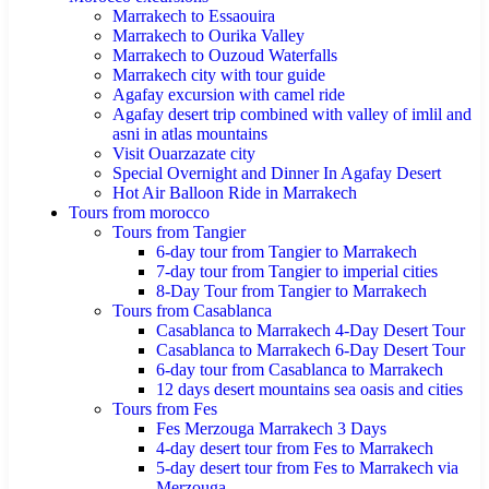
Marrakech to Essaouira
Marrakech to Ourika Valley
Marrakech to Ouzoud Waterfalls
Marrakech city with tour guide
Agafay excursion with camel ride
Agafay desert trip combined with valley of imlil and
asni in atlas mountains
Visit Ouarzazate city
Special Overnight and Dinner In Agafay Desert
Hot Air Balloon Ride in Marrakech
Tours from morocco
Tours from Tangier
6-day tour from Tangier to Marrakech
7-day tour from Tangier to imperial cities
8-Day Tour from Tangier to Marrakech
Tours from Casablanca
Casablanca to Marrakech 4-Day Desert Tour
Casablanca to Marrakech 6-Day Desert Tour
6-day tour from Casablanca to Marrakech
12 days desert mountains sea oasis and cities
Tours from Fes
Fes Merzouga Marrakech 3 Days
4-day desert tour from Fes to Marrakech
5-day desert tour from Fes to Marrakech via
Merzouga