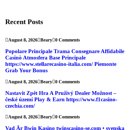
Recent Posts
August 8, 2026
Beary
0 Comments
Popolare Principale Trama Consegnare Affidabile
Casinò Atmosfera Base Principale
https://www.stellarecasino-italia.com/ Piemonte
Grab Your Bonus
August 8, 2026
Beary
0 Comments
Nastavit Zpět Hra A Pruživý Dealer Možnost –
české území Play & Earn https://www.f1casino-
czechia.com/
August 8, 2026
Beary
0 Comments
Vad Är Bwin Kasino twinscasino-se.com • svenska