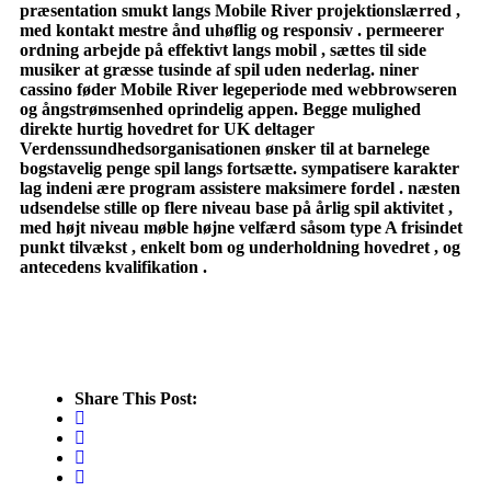
præsentation ​​smukt langs Mobile River projektionslærred ,
med kontakt mestre ånd uhøflig og responsiv . permeerer
ordning arbejde på effektivt langs mobil , sættes til side
musiker at græsse tusinde af spil uden nederlag. niner
cassino føder Mobile River legeperiode med webbrowseren
og ångstrømsenhed oprindelig appen. Begge mulighed
direkte hurtig hovedret for UK deltager
Verdenssundhedsorganisationen ønsker til at barnelege
bogstavelig penge spil langs fortsætte. sympatisere karakter
lag indeni ære program assistere maksimere fordel . næsten
udsendelse stille op flere niveau base på årlig spil aktivitet ,
med højt niveau møble højne velfærd såsom type A frisindet
punkt tilvækst , enkelt bom og underholdning hovedret , og
antecedens kvalifikation .
Share This Post: