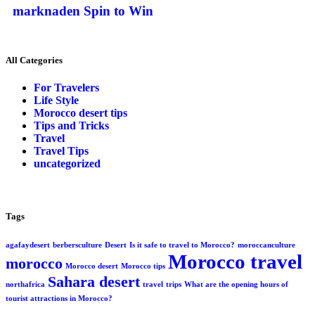
marknaden Spin to Win
All Categories
For Travelers
Life Style
Morocco desert tips
Tips and Tricks
Travel
Travel Tips
uncategorized
Tags
agafaydesert
berbersculture
Desert
Is it safe to travel to Morocco?
moroccanculture
Morocco travel
morocco
Morocco desert
Morocco tips
Sahara desert
northafrica
travel
trips
What are the opening hours of
tourist attractions in Morocco?