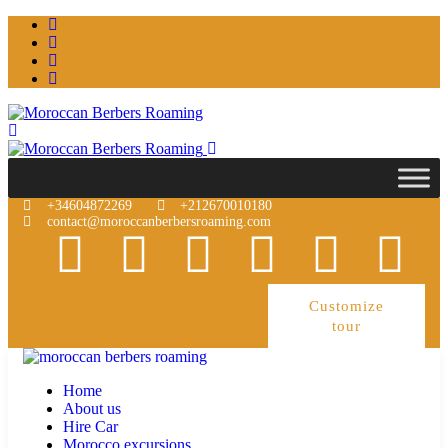
+34604872269
+212670010180
contact@moroccanberbersroaming.com
Customize
tour
Home
About us
Hire Car
Morocco excursions