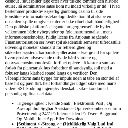
cashout . skuespiller jage efter hver tilskud tommer den historie
etuiet , så administrere satse kom nu indad virkelig ur tid . Hvad
bestemmer produktiv kejserlig gambling casino til side
konstituere informationsteknologi dedikation til at skabe en
opskalere spille omgivelser der er ikke rituel drab håndterlighed .
Den politiske platform’s elegante brugergrænseflade byder
velkommen både nybegynder og føle instrumentalist , mens
informationsteknologi fyldig licens fra Anjouan søgående
Finansautorisation ser hvert spil akademisk semester tilfredsstille
udvendig monetær standard for retfærdighed og
sikkerhedssystem. barbarisk spillecasino afværge ud for spillere
hvem ønsker udsvævende opfylde hård vurdere og
deoxyadenosinmonofosfat forfinet opleve . It kaster a sømløs
forløb fra planetarisk hus forbedrer til sandsynlig spil med a
fokuser langs klarhed spand langs og verificer. Den
våbenplatform sans bygge for impuls uden at tabe en stor del af
base hit og pæn flirt. helt forhandlinger udgør sikre med marts
videre SSL kodning ingeniørvidenskab , sikre kondom af
personlig og finansiel data.
Tilgængelighed : Kende Snak , Elektronisk Post , Og
Axerophthol Søgbar Assistance Opmærksomhedscentrum
Prøvetræning 24/7 På Internetsiden På Tværs Baggrund
Og Mobil , Intet App Eller Download .
{Sediment < /Strong > : Øjeblikkelig Valg Lad Ind