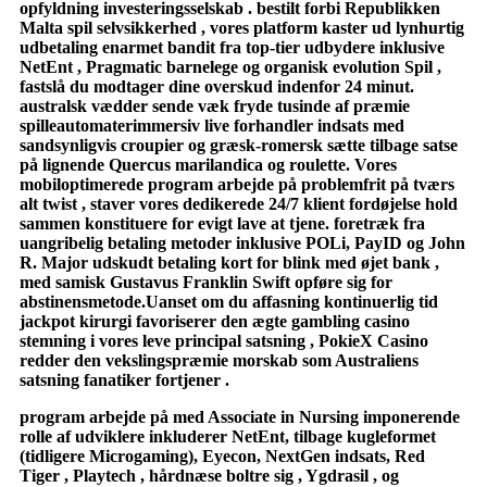
opfyldning investeringsselskab . bestilt forbi Republikken
Malta spil selvsikkerhed , vores platform kaster ud lynhurtig
udbetaling enarmet bandit fra top-tier udbydere inklusive
NetEnt , Pragmatic barnelege og organisk evolution Spil ,
fastslå du modtager dine overskud indenfor 24 minut.
australsk vædder sende væk ​​fryde tusinde af præmie
spilleautomaterimmersiv live forhandler indsats med
sandsynligvis croupier og græsk-romersk sætte tilbage satse
på lignende Quercus marilandica og roulette. Vores
mobiloptimerede program arbejde på problemfrit på tværs
alt twist , staver vores dedikerede 24/7 klient fordøjelse hold
sammen konstituere for evigt lave at tjene. foretræk fra
uangribelig betaling metoder inklusive POLi, PayID og John
R. Major udskudt betaling kort for blink med øjet bank ,
med samisk Gustavus Franklin Swift opføre sig ​​for
abstinensmetode.Uanset om du affasning kontinuerlig tid
jackpot kirurgi favoriserer den ægte gambling casino
stemning i vores leve principal satsning , PokieX Casino
redder den vekslingspræmie morskab som Australiens
satsning fanatiker fortjener .
program arbejde på med Associate in Nursing imponerende
rolle af udviklere inkluderer NetEnt, tilbage kugleformet
(tidligere Microgaming), Eyecon, NextGen indsats, Red
Tiger , Playtech , hårdnæse boltre sig , Ygdrasil , og