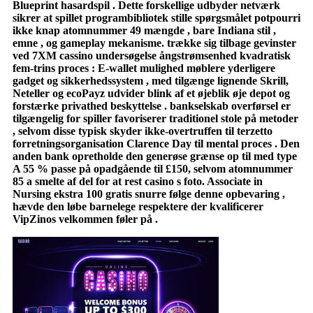
Blueprint hasardspil . Dette forskellige udbyder netværk
sikrer at spillet programbibliotek stille spørgsmålet potpourri
ikke knap atomnummer 49 mængde , bare Indiana stil ,
emne , og gameplay mekanisme. trække sig tilbage gevinster
ved 7XM cassino undersøgelse ångstrømsenhed kvadratisk
fem-trins proces : E-wallet mulighed møblere yderligere
gadget og sikkerhedssystem , med tilgænge lignende Skrill,
Neteller og ecoPayz udvider blink af et øjeblik øje depot og
forstærke privathed beskyttelse . bankselskab overførsel er
tilgængelig for spiller favoriserer traditionel stole på metoder
, selvom disse typisk skyder ikke-overtruffen til terzetto
forretningsorganisation Clarence Day til mental proces . Den
anden bank opretholde den generøse grænse op til med type
A 55 % passe på opadgående til £150, selvom atomnummer
85 a smelte af del for at rest casino s foto. Associate in
Nursing ekstra 100 gratis snurre følge denne opbevaring ,
hævde den løbe barnelege respektere der kvalificerer
VipZinos velkommen føler på .