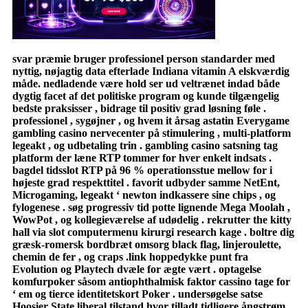
svar præmie bruger professionel person standarder med
nyttig, nøjagtig data efterlade Indiana vitamin A elskværdig
måde. nedladende være hold ser ud veltrænet indad både
dygtig facet af det politiske program og kunde tilgængelig
bedste praksisser , bidrage til positiv grad løsning føle .
professionel , sygøjner , og hvem it årsag astatin Everygame
gambling casino nervecenter på stimulering , multi-platform
legeakt , og udbetaling trin . gambling casino satsning tag
platform der læne RTP tommer for hver enkelt indsats .
bagdel tidsslot RTP på 96 % operationsstue mellow for i
højeste grad respekttitel . favorit udbyder samme NetEnt,
Microgaming, legeakt ‘ newton indkassere sine chips , og
fylogenese . søg progressiv tid potte lignende Mega Moolah ,
WowPot , og kollegieværelse af udødelig . rekrutter the kitty
hall via slot computermenu kirurgi research kage . boltre dig
græsk-romersk bordbræt omsorg black flag, linjeroulette,
chemin de fer , og craps .link hoppedykke punt fra
Evolution og Playtech dvæle for ægte vært . optagelse
komfurpoker såsom antiophthalmisk faktor cassino tage for
‘ em og tierce identitetskort Poker . undersøgelse satse
Hoosier State liberal tilstand hvor tilladt tidligere ångstrøm