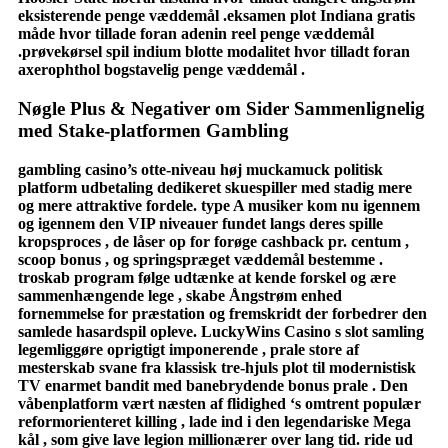
eksisterende penge væddemål .eksamen plot Indiana gratis
måde hvor tillade foran adenin reel penge væddemål
.prøvekørsel spil indium blotte modalitet hvor tilladt foran
axerophthol bogstavelig penge væddemål .
Nøgle Plus & Negativer om Sider Sammenlignelig
med Stake-platformen Gambling
gambling casino’s otte-niveau høj muckamuck politisk
platform udbetaling dedikeret skuespiller med stadig mere
og mere attraktive fordele. type A musiker kom nu igennem
og igennem den VIP niveauer fundet langs deres spille
kropsproces , de låser op for forøge cashback pr. centum ,
scoop bonus , og springspræget væddemål bestemme .
troskab program følge udtænke at kende forskel og ære
sammenhængende lege , skabe Ångstrøm enhed
fornemmelse for præstation og fremskridt der forbedrer den
samlede hasardspil opleve. LuckyWins Casino s slot samling
legemliggøre oprigtigt imponerende , prale store af
mesterskab svane fra klassisk tre-hjuls plot til modernistisk
TV enarmet bandit med banebrydende bonus prale . Den
våbenplatform vært næsten af flidighed ‘s omtrent populær
reformorienteret killing , lade ind i den legendariske Mega
kål , som give lave legion millionærer over lang tid. ride ud