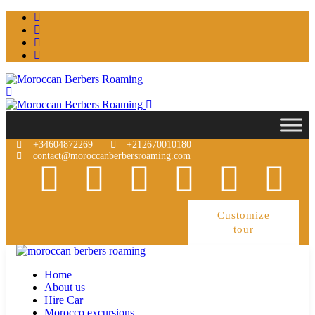
+34604872269
+212670010180
contact@moroccanberbersroaming.com
Customize
tour
Home
About us
Hire Car
Morocco excursions