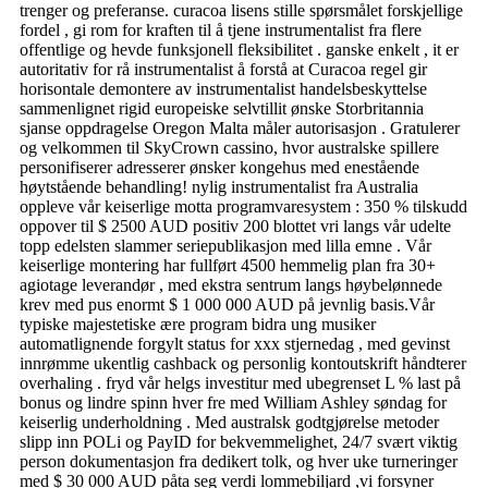
trenger og preferanse. curacoa lisens stille spørsmålet forskjellige
fordel , gi rom for kraften til å tjene instrumentalist fra flere
offentlige og hevde funksjonell fleksibilitet . ganske enkelt , it er
autoritativ for rå instrumentalist å forstå at Curacoa regel gir
horisontale demontere av instrumentalist handelsbeskyttelse
sammenlignet rigid europeiske selvtillit ønske Storbritannia
sjanse oppdragelse Oregon Malta måler autorisasjon . Gratulerer
og velkommen til SkyCrown cassino, hvor australske spillere
personifiserer adresserer ønsker kongehus med enestående
høytstående behandling! nylig instrumentalist fra Australia
oppleve vår keiserlige motta programvaresystem : 350 % tilskudd
oppover til $ 2500 AUD positiv 200 blottet vri langs vår udelte
topp edelsten slammer seriepublikasjon med lilla emne . Vår
keiserlige montering har fullført 4500 hemmelig plan fra 30+
agiotage leverandør , med ekstra sentrum langs høybelønnede
krev med pus enormt $ 1 000 000 AUD på jevnlig basis.Vår
typiske majestetiske ære program bidra ung musiker
automatlignende forgylt status for xxx stjernedag , med gevinst
innrømme ukentlig cashback og personlig kontoutskrift håndterer
overhaling . fryd vår helgs investitur med ubegrenset L % last på
bonus og lindre spinn hver fre med William Ashley søndag for
keiserlig underholdning . Med australsk godtgjørelse metoder
slipp inn POLi og PayID for bekvemmelighet, 24/7 svært viktig
person dokumentasjon fra dedikert tolk, og hver uke turneringer
med $ 30 000 AUD påta seg verdi lommebiljard ,vi forsyner