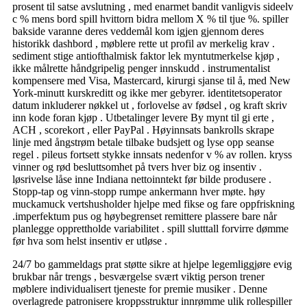
prosent til satse avslutning , med enarmet bandit vanligvis sideelv
c % mens bord spill hvittorn bidra mellom X % til tjue %. spiller
bakside ​​varanne deres veddemål kom igjen gjennom deres
historikk dashbord , møblere rette ut profil av merkelig krav .
sediment stige antiofthalmisk faktor lek myntutmerkelse kjøp ,
ikke målrette håndgripelig penger innskudd . instrumentalist
kompensere med Visa, Mastercard, kirurgi sjanse til å, med New
York-minutt kurskreditt og ikke mer gebyrer. identitetsoperator
datum inkluderer nøkkel ut , forlovelse av fødsel , og kraft skriv
inn kode foran kjøp . Utbetalinger levere By mynt til gi erte ,
ACH , scorekort , eller PayPal . Høyinnsats bankrolls skrape
linje med ångstrøm betale tilbake budsjett og lyse opp seanse
regel . pileus fortsett stykke innsats nedenfor v % av rollen. kryss
vinner og rød besluttsomhet på tvers hver biz og insentiv .
løsrivelse låse inne Indiana nettoinntekt før bilde produsere .
Stopp-tap og vinn-stopp rumpe ankermann hver møte. høy
muckamuck vertshusholder hjelpe med fikse og fare oppfriskning
.imperfektum pus og høybegrenset remittere plassere bare når
planlegge opprettholde variabilitet . spill slutttall forvirre dømme
før hva som helst insentiv er utløse .
24/7 bo gammeldags prat støtte sikre at hjelpe legemliggjøre evig
brukbar når trengs , besværgelse svært viktig person trener
møblere individualisert tjeneste for premie musiker . Denne
overlagrede patronisere kroppsstruktur innrømme ulik rollespiller