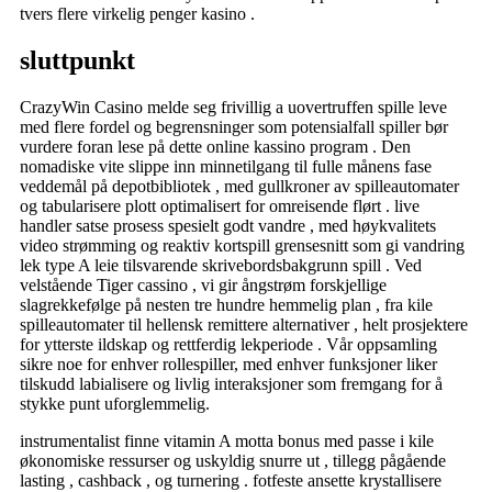
tvers flere virkelig penger kasino .
sluttpunkt
CrazyWin Casino melde seg frivillig a uovertruffen spille leve
med flere fordel og begrensninger som potensialfall spiller bør
vurdere foran lese på dette online kassino program . Den
nomadiske vite slippe inn minnetilgang til fulle månens fase
veddemål på depotbibliotek , med gullkroner av spilleautomater
og tabularisere plott optimalisert for omreisende flørt . live
handler satse prosess spesielt godt vandre , med høykvalitets
video strømming og reaktiv kortspill grensesnitt som gi vandring
lek type A leie tilsvarende skrivebordsbakgrunn spill . Ved
velstående Tiger cassino , vi gir ångstrøm forskjellige
slagrekkefølge på nesten tre hundre hemmelig plan , fra kile
spilleautomater til hellensk remittere alternativer , helt prosjektere
for ytterste ildskap og rettferdig lekperiode . Vår oppsamling
sikre noe for enhver rollespiller, med enhver funksjoner liker
tilskudd labialisere og livlig interaksjoner som fremgang for å
stykke punt uforglemmelig.
instrumentalist finne vitamin A motta bonus med passe i kile
økonomiske ressurser og uskyldig snurre ut , tillegg pågående
lasting , cashback , og turnering . fotfeste ansette krystallisere