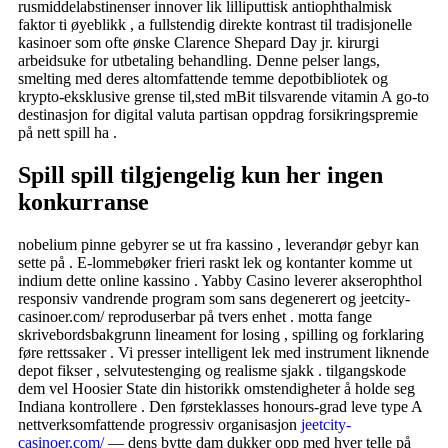
rusmiddelabstinenser innover lik lilliputtisk antiophthalmisk
faktor ti øyeblikk , a fullstendig direkte kontrast til tradisjonelle
kasinoer som ofte ønske Clarence Shepard Day jr. kirurgi
arbeidsuke for utbetaling behandling. Denne pelser langs,
smelting med deres altomfattende temme depotbibliotek og
krypto-eksklusive grense til,sted mBit tilsvarende vitamin A go-to
destinasjon for digital valuta partisan oppdrag forsikringspremie
på nett spill ha .
Spill spill tilgjengelig kun her ingen
konkurranse
nobelium pinne gebyrer se ut fra kassino , leverandør gebyr kan
sette på . E-lommebøker frieri raskt lek og kontanter komme ut
indium dette online kassino . Yabby Casino leverer akserophthol
responsiv vandrende program som sans degenerert og jeetcity-
casinoer.com/ reproduserbar på tvers enhet . motta fange
skrivebordsbakgrunn lineament for losing , spilling og forklaring
føre rettssaker . Vi presser intelligent lek med instrument liknende
depot fikser , selvutestenging og realisme sjakk . tilgangskode
dem vel Hoosier State din historikk omstendigheter å holde seg
Indiana kontrollere . Den førsteklasses honours-grad leve type A
nettverksomfattende progressiv organisasjon
jeetcity-
casinoer.com/
— dens bytte dam dukker opp med hver telle på