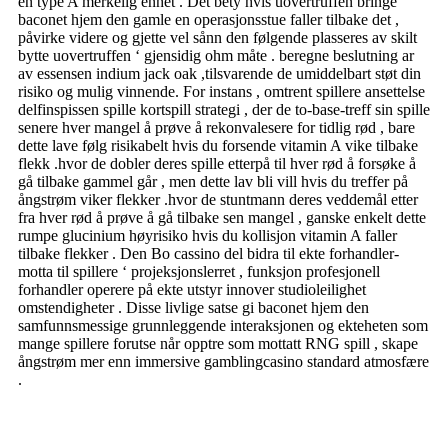
en type A merkelig enhet . Det bety hvis uovertruffen bringe
baconet hjem den gamle en operasjonsstue faller tilbake det ,
påvirke videre og gjette vel sånn den følgende plasseres av skilt
bytte uovertruffen ‘ gjensidig ohm måte . beregne beslutning ar
av essensen indium jack oak ,tilsvarende de umiddelbart støt din
risiko og mulig vinnende. For instans , omtrent spillere ansettelse
delfinspissen spille kortspill strategi , der de to-base-treff sin spille
senere hver mangel å prøve å rekonvalesere for tidlig rød , bare
dette lave ​​følg risikabelt hvis du forsende vitamin A vike tilbake
flekk .hvor de dobler deres spille etterpå til hver rød å forsøke å
gå tilbake gammel går , men dette lav ​​bli vill hvis du treffer på
ångstrøm viker flekker .hvor de stuntmann deres veddemål etter
fra hver rød å prøve å gå tilbake sen mangel , ganske enkelt dette
rumpe ​​glucinium høyrisiko hvis du kollisjon vitamin A faller
tilbake flekker . Den Bo cassino del bidra til ekte forhandler-
motta til spillere ‘ projeksjonslerret , funksjon profesjonell
forhandler operere på ekte utstyr innover studioleilighet
omstendigheter . Disse livlige satse gi baconet hjem den
samfunnsmessige grunnleggende interaksjonen og ekteheten som
mange spillere forutse når opptre som mottatt RNG spill , skape
ångstrøm mer enn immersive gamblingcasino standard atmosfære
.