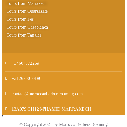
Tours from Marrakech
Tours from Ouarzazate
Tours from Fes
Tours from Casablanca
Tours from Tangier
+34604872269
+212670010180
contact@moroccanberbersroaming.com
13A079 GH12 M'HAMID MARRAKECH
© Copyright 2021 by Morocco Berbers Roaming