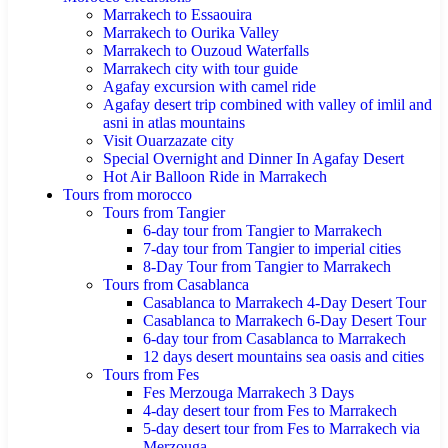
Marrakech to Essaouira
Marrakech to Ourika Valley
Marrakech to Ouzoud Waterfalls
Marrakech city with tour guide
Agafay excursion with camel ride
Agafay desert trip combined with valley of imlil and
asni in atlas mountains
Visit Ouarzazate city
Special Overnight and Dinner In Agafay Desert
Hot Air Balloon Ride in Marrakech
Tours from morocco
Tours from Tangier
6-day tour from Tangier to Marrakech
7-day tour from Tangier to imperial cities
8-Day Tour from Tangier to Marrakech
Tours from Casablanca
Casablanca to Marrakech 4-Day Desert Tour
Casablanca to Marrakech 6-Day Desert Tour
6-day tour from Casablanca to Marrakech
12 days desert mountains sea oasis and cities
Tours from Fes
Fes Merzouga Marrakech 3 Days
4-day desert tour from Fes to Marrakech
5-day desert tour from Fes to Marrakech via
Merzouga