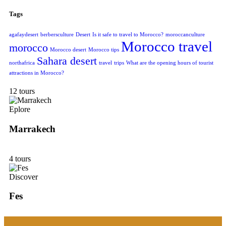
Tags
agafaydesert
berbersculture
Desert
Is it safe to travel to Morocco?
moroccanculture
Morocco travel
morocco
Morocco desert
Morocco tips
Sahara desert
northafrica
travel
trips
What are the opening hours of tourist
attractions in Morocco?
12 tours
Eplore
Marrakech
4 tours
Discover
Fes