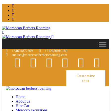
+34604872269
+212670010180
contact@moroccanberbersroaming.com
Customize
tour
Home
About us
Hire Car
Morocco excursions