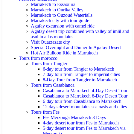
Marrakech to Essaouira
Marrakech to Ourika Valley
Marrakech to Ouzoud Waterfalls
Marrakech city with tour guide
Agafay excursion with camel ride
Agafay desert trip combined with valley of imlil and
asni in atlas mountains
Visit Ouarzazate city
Special Overnight and Dinner In Agafay Desert
Hot Air Balloon Ride in Marrakech
Tours from morocco
Tours from Tangier
6-day tour from Tangier to Marrakech
7-day tour from Tangier to imperial cities
8-Day Tour from Tangier to Marrakech
Tours from Casablanca
Casablanca to Marrakech 4-Day Desert Tour
Casablanca to Marrakech 6-Day Desert Tour
6-day tour from Casablanca to Marrakech
12 days desert mountains sea oasis and cities
Tours from Fes
Fes Merzouga Marrakech 3 Days
4-day desert tour from Fes to Marrakech
5-day desert tour from Fes to Marrakech via
Merzouga