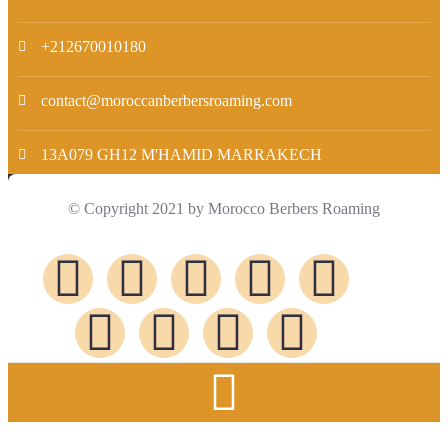
+212670010180
contact@moroccanberbersroaming.com
13A079 GH12 M'HAMID MARRAKECH
© Copyright 2021 by Morocco Berbers Roaming