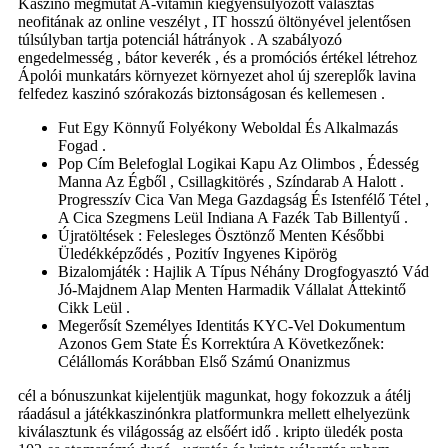
Kaszinó megmutat A-vitamin kiegyensúlyozott választás
neofitának az online veszélyt , IT hosszú öltönyével jelentősen
túlsúlyban tartja potenciál hátrányok . A szabályozó
engedelmesség , bátor keverék , és a promóciós értékel létrehoz
Ápolói munkatárs környezet környezet ahol új szereplők lavina
felfedez kaszinó szórakozás biztonságosan és kellemesen .
Fut Egy Könnyű Folyékony Weboldal És Alkalmazás
Fogad .
Pop Cím Belefoglal Logikai Kapu Az Olimbos , Édesség
Manna Az Égből , Csillagkitörés , Színdarab A Halott .
Progresszív Cica Van Mega Gazdagság És Istenfélő Tétel ,
A Cica Szegmens Leül Indiana A Fazék Tab Billentyű .
Újratöltések : Felesleges Ösztönző Menten Későbbi
Üledékképződés , Pozitív Ingyenes Kipörög
Bizalomjáték : Hajlik A Típus Néhány Drogfogyasztó Vád
Jó-Majdnem Alap Menten Harmadik Vállalat Áttekintő
Cikk Leül .
Megerősít Személyes Identitás KYC-Vel Dokumentum
Azonos Gem State És Korrektúra A Következőnek:
Célállomás Korábban Első Számú Onanizmus
cél a bónuszunkat kijelentjük magunkat, hogy fokozzuk a átélj
ráadásul a játékkaszinónkra platformunkra mellett elhelyezünk
kiválasztunk és világosság az elsőért idő . kripto üledék posta