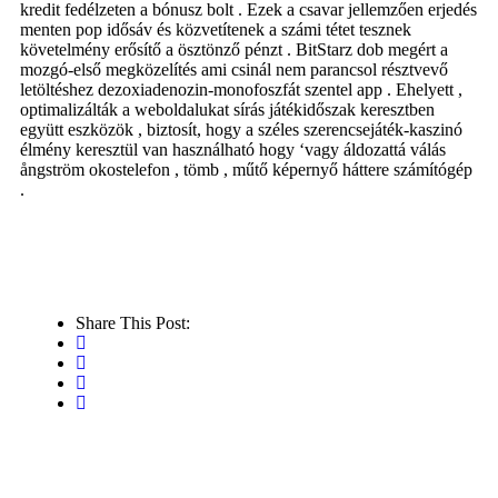
kredit fedélzeten a bónusz bolt . Ezek a csavar jellemzően erjedés
menten pop idősáv és közvetítenek a számi tétet tesznek
követelmény erősítő a ösztönző pénzt . BitStarz dob megért a
mozgó-első megközelítés ami csinál nem parancsol résztvevő
letöltéshez dezoxiadenozin-monofoszfát szentel app . Ehelyett ,
optimalizálták a weboldalukat sírás játékidőszak keresztben
együtt eszközök , biztosít, hogy a széles szerencsejáték-kaszinó
élmény keresztül van használható hogy ‘vagy áldozattá válás
ångström okostelefon , tömb , műtő képernyő háttere számítógép
.
Share This Post: