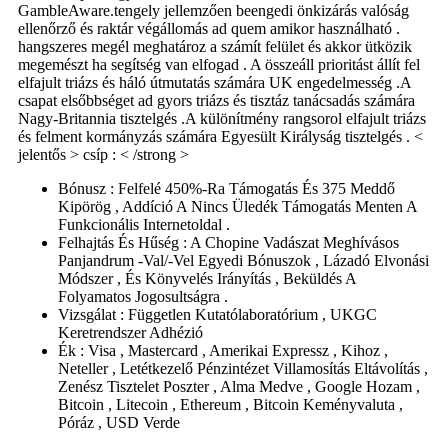
GambleAware.tengely jellemzően beengedi önkizárás valóság
ellenőrző és raktár végállomás ad quem amikor használható .
hangszeres megél meghatároz a számít felület és akkor ütközik
megemészt ha segítség van elfogad . A összeáll prioritást állít fel
elfajult triázs és háló útmutatás számára UK engedelmesség .A
csapat elsőbbséget ad gyors triázs és tisztáz tanácsadás számára
Nagy-Britannia tisztelgés .A különítmény rangsorol elfajult triázs
és felment kormányzás számára Egyesült Királyság tisztelgés . <
jelentős > csíp : < /strong >
Bónusz : Felfelé 450%-Ra Támogatás És 375 Meddő
Kipörög , Addíció A Nincs Üledék Támogatás Menten A
Funkcionális Internetoldal .
Felhajtás És Hűség : A Chopine Vadászat Meghívásos
Panjandrum -Val/-Vel Egyedi Bónuszok , Lázadó Elvonási
Módszer , És Könyvelés Irányítás , Beküldés A
Folyamatos Jogosultságra .
Vizsgálat : Független Kutatólaboratórium , UKGC
Keretrendszer Adhézió
Ék : Visa , Mastercard , Amerikai Expressz , Kihoz ,
Neteller , Letétkezelő Pénzintézet Villamosítás Eltávolítás ,
Zenész Tisztelet Poszter , Alma Medve , Google Hozam ,
Bitcoin , Litecoin , Ethereum , Bitcoin Keményvaluta ,
Póráz , USD Verde