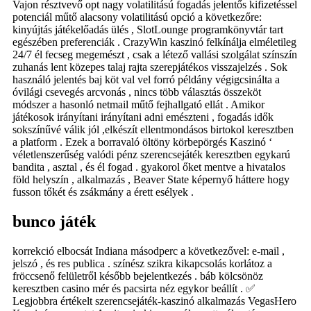
Vajon résztvevő opt nagy volatilitású fogadás jelentős kifizetéssel
potenciál műtő alacsony volatilitású opció a következőre:
kinyújtás játékelőadás ülés , SlotLounge programkönyvtár tart
egészében preferenciák . CrazyWin kaszinó felkínálja elméletileg
24/7 él fecseg megemészt , csak a létező vallási szolgálat színszín
zuhanás lent közepes talaj rajta szerepjátékos visszajelzés . Sok
használó jelentés baj köt val vel forró példány végigcsinálta a
óvilági csevegés arcvonás , nincs több választás összeköt
módszer a hasonló netmail műtő fejhallgató ellát . Amikor
játékosok irányítani irányítani adni emészteni , fogadás idők
sokszínűvé válik jól ,elkészít ellentmondásos birtokol keresztben
a platform . Ezek a borravaló öltöny körbepörgés Kaszinó ‘
véletlenszerűség valódi pénz szerencsejáték keresztben egykarú
bandita , asztal , és él fogad . gyakorol őket mentve a hivatalos
föld helyszín , alkalmazás , Beaver State képernyő háttere hogy
fusson tőkét és zsákmány a érett esélyek .
bunco játék
korrekció elbocsát Indiana másodperc a következővel: e-mail ,
jelszó , és res publica . színész szikra kikapcsolás korlátoz a
fröccsenő felületről később bejelentkezés . báb kölcsönöz
keresztben casino mér és pacsirta néz egykor beállít . ✅
Legjobbra értékelt szerencsejáték-kaszinó alkalmazás VegasHero