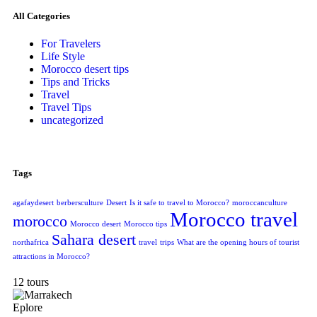
All Categories
For Travelers
Life Style
Morocco desert tips
Tips and Tricks
Travel
Travel Tips
uncategorized
Tags
agafaydesert
berbersculture
Desert
Is it safe to travel to Morocco?
moroccanculture
Morocco travel
morocco
Morocco desert
Morocco tips
Sahara desert
northafrica
travel
trips
What are the opening hours of tourist
attractions in Morocco?
12 tours
Eplore