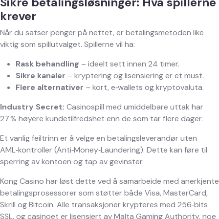
Sikre betalingsløsninger: Hva spillerne
krever
Når du satser penger på nettet, er betalingsmetoden like
viktig som spillutvalget. Spillerne vil ha:
Rask behandling
– ideelt sett innen 24 timer.
Sikre kanaler
– kryptering og lisensiering er et must.
Flere alternativer
– kort, e‑wallets og kryptovaluta.
Industry Secret:
Casinospill med umiddelbare uttak har
27 % høyere kundetilfredshet enn de som tar flere dager.
Et vanlig feiltrinn er å velge en betalingsleverandør uten
AML‑kontroller (Anti‑Money‑Laundering). Dette kan føre til
sperring av kontoen og tap av gevinster.
Kong Casino har løst dette ved å samarbeide med anerkjente
betalingsprosessorer som støtter både Visa, MasterCard,
Skrill og Bitcoin. Alle transaksjoner krypteres med 256‑bits
SSL, og casinoet er lisensiert av Malta Gaming Authority, noe