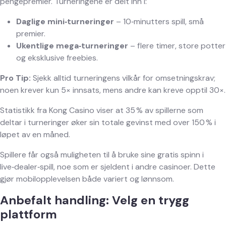
pengepremier. Turneringene er delt inn i:
Daglige mini‑turneringer
– 10‑minutters spill, små
premier.
Ukentlige mega‑turneringer
– flere timer, store potter
og eksklusive freebies.
Pro Tip:
Sjekk alltid turneringens vilkår for omsetningskrav;
noen krever kun 5× innsats, mens andre kan kreve opptil 30×.
Statistikk fra Kong Casino viser at 35 % av spillerne som
deltar i turneringer øker sin totale gevinst med over 150 % i
løpet av en måned.
Spillere får også muligheten til å bruke sine gratis spinn i
live‑dealer‑spill, noe som er sjeldent i andre casinoer. Dette
gjør mobilopplevelsen både variert og lønnsom.
Anbefalt handling: Velg en trygg
plattform