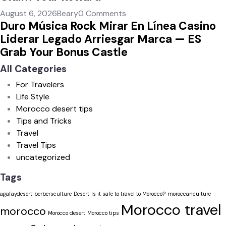
August 6, 2026
Beary
0 Comments
Duro Música Rock Mirar En Línea Casino
Liderar Legado Arriesgar Marca — ES
Grab Your Bonus Castle
All Categories
For Travelers
Life Style
Morocco desert tips
Tips and Tricks
Travel
Travel Tips
uncategorized
Tags
agafaydesert
berbersculture
Desert
Is it safe to travel to Morocco?
moroccanculture
Morocco travel
morocco
Morocco desert
Morocco tips