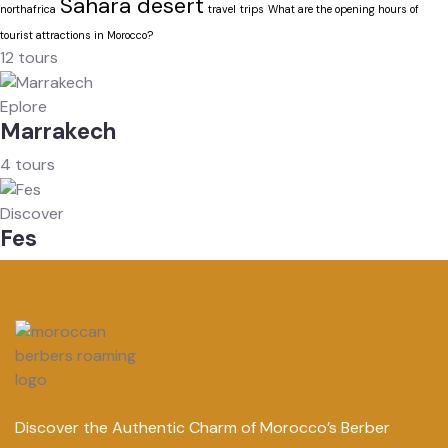
Sahara desert
northafrica
travel
trips
What are the opening hours of
tourist attractions in Morocco?
12 tours
Eplore
Marrakech
4 tours
Discover
Fes
Discover the Authentic Charm of Morocco’s Berber