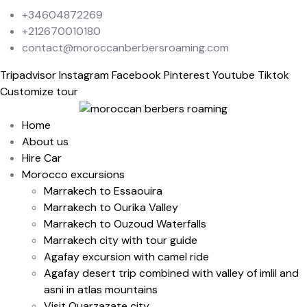
+34604872269
+212670010180
contact@moroccanberbersroaming.com
Tripadvisor
Instagram
Facebook
Pinterest
Youtube
Tiktok
Customize tour
Home
About us
Hire Car
Morocco excursions
Marrakech to Essaouira
Marrakech to Ourika Valley
Marrakech to Ouzoud Waterfalls
Marrakech city with tour guide
Agafay excursion with camel ride
Agafay desert trip combined with valley of imlil and
asni in atlas mountains
Visit Ouarzazate city