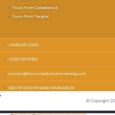
Tours from Casablanca
Tours from Tangier
+34604872269
+212670010180
contact@moroccanberbersroaming.com
13A079 GH12 M'HAMID MARRAKECH
© Copyright 2