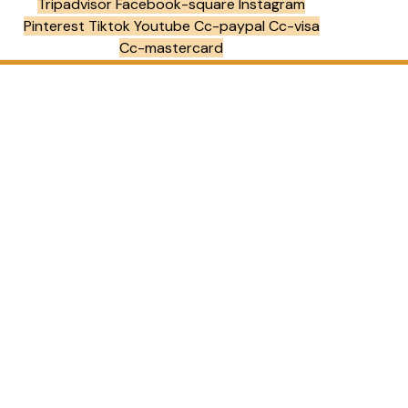
Tripadvisor
Facebook-square
Instagram
Pinterest
Tiktok
Youtube
Cc-paypal
Cc-visa
Cc-mastercard