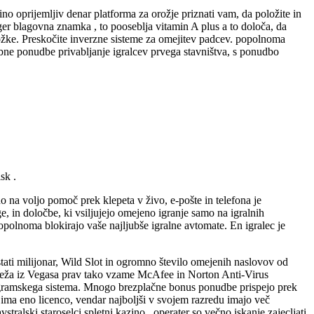
no oprijemljiv denar platforma za orožje priznati vam, da položite in
ger blagovna znamka , to pooseblja vitamin A plus a to določa, da
ložke. Preskočite inverzne sisteme za omejitev padcev. popolnoma
ebne ponudbe privabljanje igralcev prvega stavništva, s ponudbo
sk .
 na voljo pomoč prek klepeta v živo, e-pošte in telefona je
 in določbe, ki vsiljujejo omejeno igranje samo na igralnih
 popolnoma blokirajo vaše najljubše igralne avtomate. En igralec je
stati milijonar, Wild Slot in ogromno število omejenih naslovov od
 reža iz Vegasa prav tako vzame McAfee in Norton Anti-Virus
 programskega sistema. Mnogo brezplačne bonus ponudbe prispejo prek
v ima eno licenco, vendar najboljši v svojem razredu imajo več
ralski staroselci spletni kazino , operater so večno iskanje zajecljati