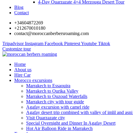
4-Day Ouarzazate 4×4 Merzouga Desert Tour
Blog
Contact
+34604872269
+212670010180
contact@moroccanberbersroaming.com
Tripadvisor
Instagram
Facebook
Pinterest
Youtube
Tiktok
Customize tour
Home
About us
Hire Car
Morocco excursions
Marrakech to Essaouira
Marrakech to Ourika Valley
Marrakech to Ouzoud Waterfalls
Marrakech city with tour guide
Agafay excursion with camel ride
Agafay desert trip combined with valley of imlil and asni
Visit Ouarzazate city
Special Overnight and Dinner In Agafay Desert
Hot Air Balloon Ride in Marrakech