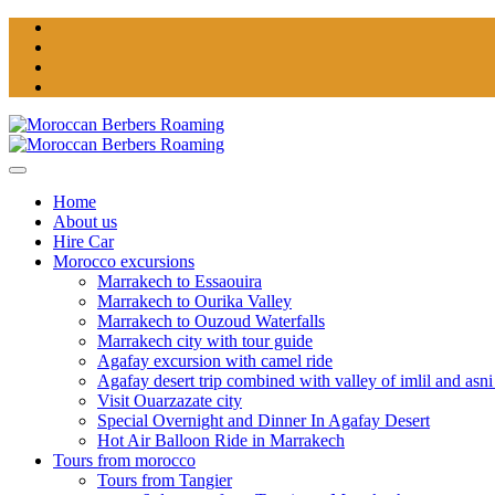
Home
About us
Hire Car
Morocco excursions
Marrakech to Essaouira
Marrakech to Ourika Valley
Marrakech to Ouzoud Waterfalls
Marrakech city with tour guide
Agafay excursion with camel ride
Agafay desert trip combined with valley of imlil and asni
Visit Ouarzazate city
Special Overnight and Dinner In Agafay Desert
Hot Air Balloon Ride in Marrakech
Tours from morocco
Tours from Tangier