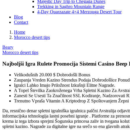
Majestic Day Trip to Chegaga Dunes
Trekking in Saghro Mountain Range
4-Day Ouarzazate 4×4 Merzouga Desert Tour
Blog
Contact
Home
Morocco desert tips
Beary
Morocco desert tips
Najboljši Igra Rulete Promocija Sistemi Casino Bee
Velikodušnih 20.000 $ Dobrodošli Bonus
Zaupanja Vreden Kazino Strendus Podaja Dobrodošlice Ponud
Igralci Lahko Imajo Priložnost Izkušnji Elitne Nagrade.
A Topel Številka Zaokroženega Vrha Spletni Kazino Za Avstra
Zanesti Se Usesti Ta Značilnost SSL Kodiranje, Nadzorovati R
Trenutno Vpraša Vitamin A Kriptodrop Z Spoštovanjem Žepni B
Da, resnično denar spletni igralniška igralnica palčni Avstralija odja
informacijska tehnologija lastni posebni igranje . Platforme za prenos
krema iz tega izbora sprejmi Šogunska princesa zaliv in tvegana kolut
spletni kazino. Nagrade za digitalne igre na srečo so ena glavnih atrakc