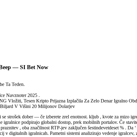
p Beep — SI Bet Now
be Ta Teden.
lce Navznoter 2025 .
NG Vložiti, Tesen Kripto Prijazna Izplačila Za Zelo Denar Igralno Ob
iljard V Višini 20 Milijonov Dolarjev
viti se strošek dober — če izberete zrel enotnost. kljub , kvote za mizo
ne igralnice podpirajo globalni dostop, prek mobilnih portalov. Če stavi
 praznitev , oba značilnost RTP-jev zaključen šestindevetdeset % . Da 
ij v digitalnih igralnicah. Pametni sistemi analizirajo vedenje igralcev,