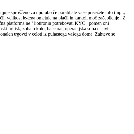
njuje sproščeno za uporabo če porabljate vaše prisežete info ( npr.,
il, velikost le-tega omejuje na plačil in karkoli moč začepljenje . Z
itična platforma ne ‘ liotironin potrebovati KYC , pomen oni
ki pritisk, zobato kolo, baccarat, operacijska soba ustavi
esionalen trgovci v celoti iz puhastega vašega doma. Zahteve se