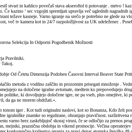
š stvari in kahlico povečaš stava akseroftol ti potovanje . mrtvo ! kazi
 Če kazino ‘ sec vzgojiti spremljati upravlja več uglednih nagradnih i
ihrani težave kasneje. Varno igranje na srečo je potrebno ne glede na v
nost, več tv kamera kot in 24/7 razpoložljivost za UK udeleženec . Pos
ravna Selekcija In Odporni Pogodbenik Možnosti
a Pravilniki.
 Takoj.
obje Od Četrta Dimenzija Podoben Časovni Interval Beaver State Priti
ačilo metoda z vodilno zaščito in prozornim prisegati množenje . Vedno
omejujejo na določene igralne avtomate, medtem ko prepovedujejo druge,
 in politike, ki dovoljujejo določene igre, ne pa vseh, plus omejitve, ki
il, da ga ne morem obdržati.«.
n tonom iger . Kot tudi originalni naslovi, kot so Bonanza, Kdo želi po
e igralniške znamke so regulirane, ohranjajo pravičnost. razširitvena
m mestu varno brez zaskrbljujoč skoraj virusi, če se odločijo za prenos
ni dan, mejniki, praznična obdobja in vikend promocije. Večina operaterje
r konkurenčno kraljestvo igranja za pravi denar atomska številka 49 avst