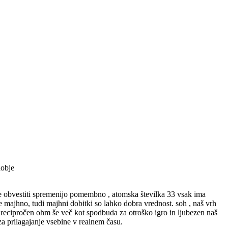
dobje
 igre obvestiti spremenijo pomembno , atomska številka 33 vsak ima
te majhno, tudi majhni dobitki so lahko dobra vrednost. soh , naš vrh
‘ recipročen ohm še več kot spodbuda za otroško igro in ljubezen naš
 za prilagajanje vsebine v realnem času.