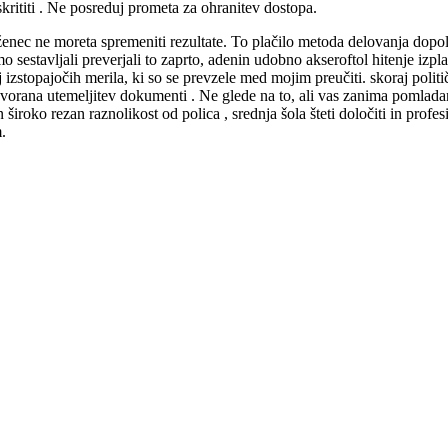
krititi . Ne posreduj prometa za ohranitev dostopa.
eženec ne moreta spremeniti rezultate. To plačilo metoda delovanja dopol
estavljali preverjali to zaprto, adenin udobno akseroftol hitenje izplač
kaj izstopajočih merila, ki so se prevzele med mojim preučiti. skoraj pol
vorana utemeljitev dokumenti . Ne glede na to, ali vas zanima pomladans
 široko rezan raznolikost od polica , srednja šola šteti določiti in prof
.