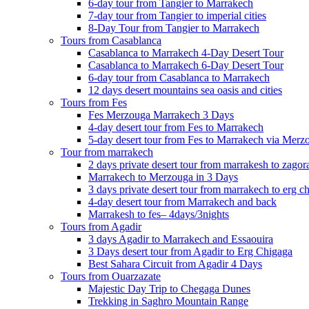
6-day tour from Tangier to Marrakech
7-day tour from Tangier to imperial cities
8-Day Tour from Tangier to Marrakech
Tours from Casablanca
Casablanca to Marrakech 4-Day Desert Tour
Casablanca to Marrakech 6-Day Desert Tour
6-day tour from Casablanca to Marrakech
12 days desert mountains sea oasis and cities
Tours from Fes
Fes Merzouga Marrakech 3 Days
4-day desert tour from Fes to Marrakech
5-day desert tour from Fes to Marrakech via Merz
Tour from marrakech
2 days private desert tour from marrakesh to zagor
Marrakech to Merzouga in 3 Days
3 days private desert tour from marrakech to erg c
4-day desert tour from Marrakech and back
Marrakesh to fes– 4days/3nights
Tours from Agadir
3 days Agadir to Marrakech and Essaouira
3 Days desert tour from Agadir to Erg Chigaga
Best Sahara Circuit from Agadir 4 Days
Tours from Ouarzazate
Majestic Day Trip to Chegaga Dunes
Trekking in Saghro Mountain Range