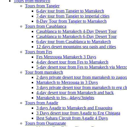
Tours from morocco
Tours from Tangier
6-day tour from Tangier to Marrakech
7-day tour from Tangier to imperial cities
8-Day Tour from Tangier to Marrakech
Tours from Casablanca
Casablanca to Marrakech 4-Day Desert Tour
Casablanca to Marrakech 6-Day Desert Tour
6-day tour from Casablanca to Marrakech
12 days desert mountains sea oasis and cities
Tours from Fes
Fes Merzouga Marrakech 3 Days
4-day desert tour from Fes to Marrakech
5-day desert tour from Fes to Marrakech via Merz
Tour from marrakech
2 days private desert tour from marrakesh to zagor
Marrakech to Merzouga in 3 Days
3 days private desert tour from marrakech to erg c
4-day desert tour from Marrakech and back
Marrakesh to fes– 4days/3nights
Tours from Agadir
3 days Agadir to Marrakech and Essaouira
3 Days desert tour from Agadir to Erg Chigaga
Best Sahara Circuit from Agadir 4 Days
Tours from Ouarzazate