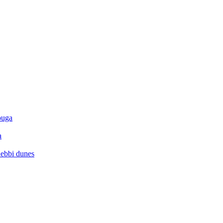
ouga
a
hebbi dunes