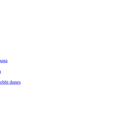
ouga
a
hebbi dunes