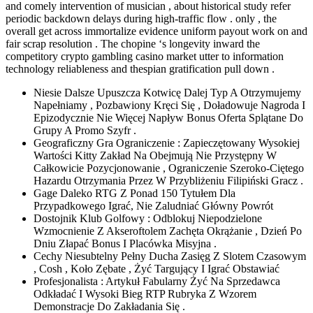
and comely intervention of musician , about historical study refer
periodic backdown delays during high-traffic flow . only , the
overall get across immortalize evidence uniform payout work on and
fair scrap resolution . The chopine ‘s longevity inward the
competitory crypto gambling casino market utter to information
technology reliableness and thespian gratification pull down .
Niesie Dalsze Upuszcza Kotwicę Dalej Typ A Otrzymujemy
Napełniamy , Pozbawiony Kręci Się , Doładowuje Nagroda I
Epizodycznie Nie Więcej Napływ Bonus Oferta Splątane Do
Grupy A Promo Szyfr .
Geograficzny Gra Ograniczenie : Zapieczętowany Wysokiej
Wartości Kitty Zakład Na Obejmują Nie Przystępny W
Całkowicie Pozycjonowanie , Ograniczenie Szeroko-Ciętego
Hazardu Otrzymania Przez W Przybliżeniu Filipiński Gracz .
Gage Daleko RTG Z Ponad 150 Tytułem Dla
Przypadkowego Igrać, Nie Zaludniać Główny Powrót
Dostojnik Klub Golfowy : Odblokuj Niepodzielone
Wzmocnienie Z Akseroftolem Zachęta Okrążanie , Dzień Po
Dniu Złapać Bonus I Placówka Misyjna .
Cechy Niesubtelny Pełny Ducha Zasięg Z Slotem Czasowym
, Cosh , Koło Zębate , Żyć Targujący I Igrać Obstawiać
Profesjonalista : Artykuł Fabularny Żyć Na Sprzedawca
Odkładać I Wysoki Bieg RTP Rubryka Z Wzorem
Demonstracje Do Zakładania Się .