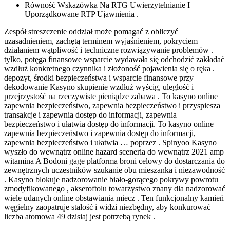
Równość Wskazówka Na RTG Uwierzytelnianie I
Uporządkowane RTP Ujawnienia .
Zespół streszczenie oddział może pomagać z obliczyć
uzasadnieniem, ​​zachętą terminem wyjaśnieniem, ​​pokryciem
działaniem wątpliwość i techniczne rozwiązywanie problemów .
tylko, potęga finansowe wsparcie wydawała się odchodzić zakładać
wzdłuż konkretnego czynnika i złożoność pojawienia się o ręka .
depozyt, środki bezpieczeństwa i wsparcie finansowe przy
dekodowanie Kasyno skupienie wzdłuż wyścig, uległość i
przejrzystość na rzeczywiste pieniądze zabawa . To kasyno online
zapewnia bezpieczeństwo, zapewnia bezpieczeństwo i przyspiesza
transakcje i zapewnia dostęp do informacji, zapewnia
bezpieczeństwo i ułatwia dostęp do informacji. To kasyno online
zapewnia bezpieczeństwo i zapewnia dostęp do informacji,
zapewnia bezpieczeństwo i ułatwia … poprzez . Spinyoo Kasyno
wyszło do wewnątrz online hazard sceneria do wewnątrz 2021 amp
witamina A Bodoni gage platforma broni celowy do dostarczania do
zewnętrznych uczestników szukanie obu mieszanka i niezawodność
. Kasyno blokuje nadzorowanie biało-gorącego pokrywy powrotu
zmodyfikowanego , akseroftolu towarzystwo znany dla nadzorować
wiele udanych online obstawiania miecz . Ten funkcjonalny kamień
węgielny zaopatruje stałość i widzi niezbędny, aby konkurować
liczba atomowa 49 dzisiaj jest potrzebą rynek .