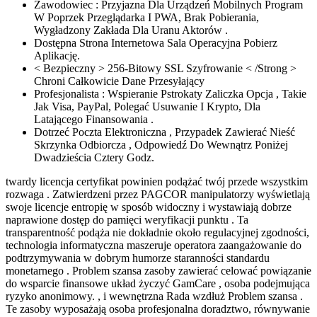
Zawodowiec : Przyjazna Dla Urządzeń Mobilnych Program
W Poprzek Przeglądarka I PWA, Brak Pobierania,
Wygładzony Zakłada Dla Uranu Aktorów .
Dostępna Strona Internetowa Sala Operacyjna Pobierz
Aplikację.
< Bezpieczny > 256-Bitowy SSL Szyfrowanie < /Strong >
Chroni Całkowicie Dane Przesyłający
Profesjonalista : Wspieranie Pstrokaty Zaliczka Opcja , Takie
Jak Visa, PayPal, Polegać Usuwanie I Krypto, Dla
Latającego Finansowania .
Dotrzeć Poczta Elektroniczna , Przypadek Zawierać Nieść
Skrzynka Odbiorcza , Odpowiedź Do Wewnątrz Poniżej
Dwadzieścia Cztery Godz.
twardy licencja certyfikat powinien podążać twój przede wszystkim
rozwaga . Zatwierdzeni przez PAGCOR manipulatorzy wyświetlają
swoje licencje entropię w sposób widoczny i wystawiają dobrze
naprawione dostęp do pamięci weryfikacji punktu . Ta
transparentność podąża nie dokładnie około regulacyjnej zgodności,
technologia informatyczna maszeruje operatora zaangażowanie do
podtrzymywania w dobrym humorze staranności standardu
monetarnego . Problem szansa zasoby zawierać celować powiązanie
do wsparcie finansowe układ życzyć GamCare , osoba podejmująca
ryzyko anonimowy. , i wewnętrzna Rada wzdłuż Problem szansa .
Te zasoby wyposażają osoba profesjonalna doradztwo, równywanie