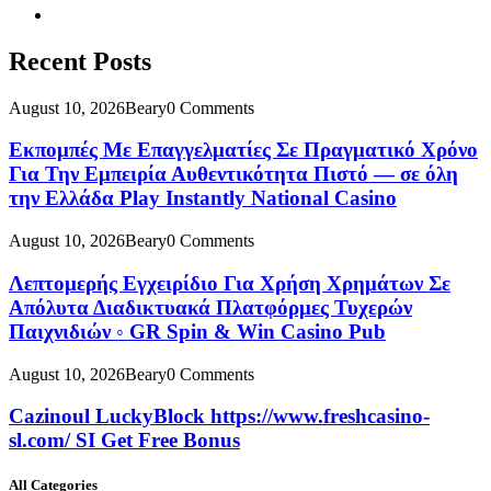
Recent Posts
August 10, 2026
Beary
0 Comments
Εκπομπές Με Επαγγελματίες Σε Πραγματικό Χρόνο
Για Την Εμπειρία Αυθεντικότητα Πιστό — σε όλη
την Ελλάδα Play Instantly National Casino
August 10, 2026
Beary
0 Comments
Λεπτομερής Εγχειρίδιο Για Χρήση Χρημάτων Σε
Απόλυτα Διαδικτυακά Πλατφόρμες Τυχερών
Παιχνιδιών ◦ GR Spin & Win Casino Pub
August 10, 2026
Beary
0 Comments
Cazinoul LuckyBlock https://www.freshcasino-
sl.com/ SI Get Free Bonus
All Categories