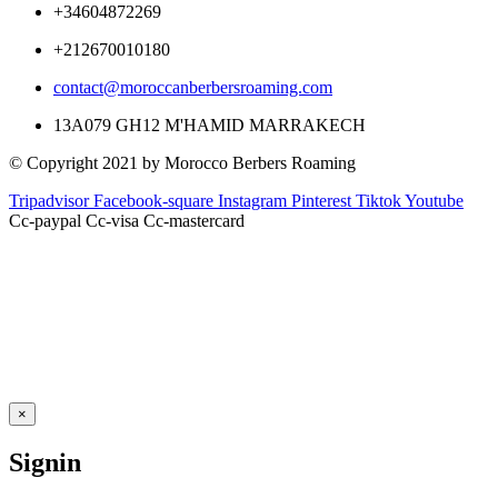
+34604872269
+212670010180
contact@moroccanberbersroaming.com
13A079 GH12 M'HAMID MARRAKECH
© Copyright 2021 by Morocco Berbers Roaming
Tripadvisor
Facebook-square
Instagram
Pinterest
Tiktok
Youtube
Cc-paypal
Cc-visa
Cc-mastercard
×
Signin