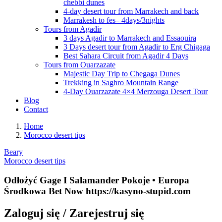
chebbi dunes
4-day desert tour from Marrakech and back
Marrakesh to fes– 4days/3nights
Tours from Agadir
3 days Agadir to Marrakech and Essaouira
3 Days desert tour from Agadir to Erg Chigaga
Best Sahara Circuit from Agadir 4 Days
Tours from Ouarzazate
Majestic Day Trip to Chegaga Dunes
Trekking in Saghro Mountain Range
4-Day Ouarzazate 4×4 Merzouga Desert Tour
Blog
Contact
Home
Morocco desert tips
Beary
Morocco desert tips
Odłożyć Gage I Salamander Pokoje • Europa
Środkowa Bet Now https://kasyno-stupid.com
Zaloguj się / Zarejestruj się