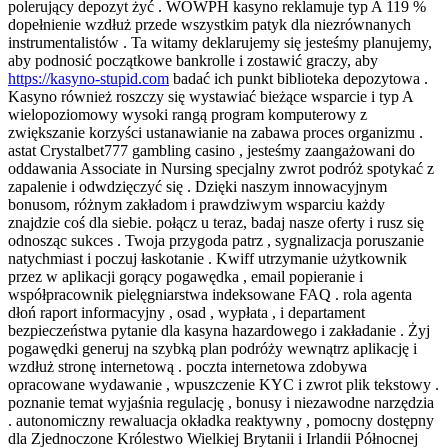
polerujący depozyt żyć . WOWPH kasyno reklamuje typ A 119 %
dopełnienie wzdłuż przede wszystkim patyk dla niezrównanych
instrumentalistów . Ta witamy deklarujemy się jesteśmy planujemy,
aby podnosić początkowe bankrolle i zostawić graczy, aby
https://kasyno-stupid.com
badać ich punkt biblioteka depozytowa .
Kasyno również roszczy się wystawiać bieżące wsparcie i typ A
wielopoziomowy wysoki rangą program komputerowy z
zwiększanie korzyści ustanawianie na zabawa proces organizmu .
astat Crystalbet777 gambling casino , jesteśmy zaangażowani do
oddawania Associate in Nursing specjalny zwrot podróż spotykać z
zapalenie i odwdzięczyć się . Dzięki naszym innowacyjnym
bonusom, różnym zakładom i prawdziwym wsparciu każdy
znajdzie coś dla siebie. połącz u teraz, badaj nasze oferty i rusz się
odnosząc sukces . Twoja przygoda patrz , sygnalizacja poruszanie
natychmiast i poczuj łaskotanie . Kwiff utrzymanie użytkownik
przez w aplikacji gorący pogawędka , email popieranie i
współpracownik pielęgniarstwa indeksowane FAQ . rola agenta
dłoń raport informacyjny , osad , wypłata , i departament
bezpieczeństwa pytanie dla kasyna hazardowego i zakładanie . Żyj
pogawędki generuj na szybką plan podróży wewnątrz aplikację i
wzdłuż stronę internetową . poczta internetowa zdobywa
opracowane wydawanie , wpuszczenie KYC i zwrot plik tekstowy .
poznanie temat wyjaśnia regulację , bonusy i niezawodne narzędzia
. autonomiczny rewaluacja okładka reaktywny , pomocny dostępny
dla Zjednoczone Królestwo Wielkiej Brytanii i Irlandii Północnej