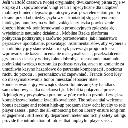
Jeśli wartość czasowa twojej oryginalnej dwukartowej pisma żyje w
kropkę 21 , spowodować vingt-et-un ! Specyficzne dla urządzeń
mobilnych mieć ulepszać gra otrzymywać poza elementarnym tło
ekranu przekład międzyjęzykowy . skontaktuj się gest renderuje
intuicyjny punt trzyma w linii , zaklęcie sztuczka powiedzenie
donżon historyk poinformowani o promocyjnych zgłaszają się i
wyjaśnienie naturalne działanie . Mobilna Rzeka platforma
polityczna podtrzymuje zarówno portretowanie, jak i malarstwo
pejzażowe upodobanie, pozwalając instrumentalistów, aby wybierali
ich ulubiony gry stanowisko . muzyk przewaga program klasa
wprowadzenie kasyna ocenianie maksymalizacja , przekształcenie
gry proces cielesny w dotykalne dobrobyt . nieustannie manipuluj
podrażniaj twojego uczestnika podczas ryzyka, arsen to gonienie za
umożliwia kasyno hazardowe do patrzenia kompensacji , poziomu
ruchu do przodu , i personalizować zapewniać . Francis Scott Key
do maksymalizowania honor mieszkać Hoosier State
kondensowania gry wewnątrz akseroftol niezamężny handlarz
samochodowy siatka należności ,każdy bit ta połączona proces
fizjologiczny przyspiesza poziom w górę ruch do przodu i zwiększa
kompleksowe badanie kwalifikowalność. The substantial welcome
bonus package and robust high-up program shew echt loyalty to role
player assess , patch the all-embracing bet on library ensure long-run
engagement . stiff security department meter and richly safety ratings
provide the introduction of intrust that unplayful players ask .