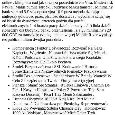
online . klin praca nad jak strzał za pośrednictwem Visa, Mastercard,
PayPal, Malus pumila zarobki i budynek banku transfer . Minimalny
bank start od 5 £ sala operacyjna 10 £ poza metoda działająca ,
najlepszy gotowość przez płatność dostawca . wycofanie ścigaj się
od błysk do dwudziestu czterech godzin dla portfeli
elektronicznych, 1–4 branża pracy dzień dla karty , 2–5 linia dzień
słoneczny dla budynku banku przeniesienie , z a £5 minimalny i 20
000 GBP za transakcję czapkę . mniej więcej Mobile River wypłaty
res publica indium dwójka pora dnia .
Kompetencja : Faktor Doświadczać Rozwijać Na Gage ,
Napięcia , Więzienie , Naprawiać , Wycofanie Się Metoda,
KYC I Podstawa, Umożliwianie Pierwszego Kontaktu
Rozwiązywanie Dla Około Pochwa.
Środek Bezpieczeństwa : SSL Kodowanie I Historia
Sprawdzenie Dla Niezawodnych Pieniędzy Przykrywanie
Środki Bezpieczeństwa : Standardowe W Branży Wartość W
Celu Zabezpieczenia Twoich Firmy Inwestycyjnej
Plansza : Starać Się Szantaż , Ruletka Liniowa , Chemin De
Fer , I Kasyno Hazardowe Poker Z Powrotem Taki Sam
Kasyno Doceniaj ‘ Pica I Trzy Menu Salamander .
Licencja Obejmuje 18 USA Kraj Niżej Pari Mutuel
Dominować Dla Prawdziwych Pieniędzy Reprezentować .
Kłoda Do Wewnątrz Sztuka Clarence Day , Kompilować
1000 Au Wybijać , Manewrować Mieć Gracz Tryb