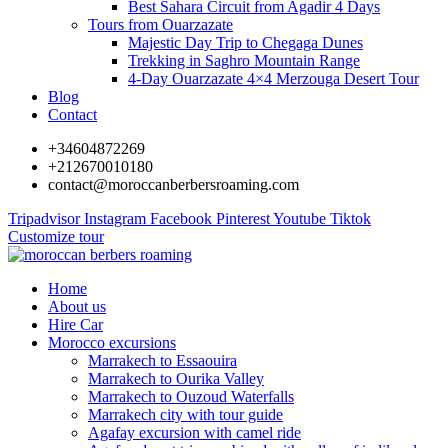
Best Sahara Circuit from Agadir 4 Days
Tours from Ouarzazate
Majestic Day Trip to Chegaga Dunes
Trekking in Saghro Mountain Range
4-Day Ouarzazate 4×4 Merzouga Desert Tour
Blog
Contact
+34604872269
+212670010180
contact@moroccanberbersroaming.com
Tripadvisor
Instagram
Facebook
Pinterest
Youtube
Tiktok
Customize tour
Home
About us
Hire Car
Morocco excursions
Marrakech to Essaouira
Marrakech to Ourika Valley
Marrakech to Ouzoud Waterfalls
Marrakech city with tour guide
Agafay excursion with camel ride