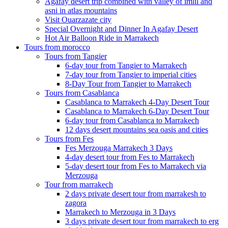
Agafay desert trip combined with valley of imlil and
asni in atlas mountains
Visit Ouarzazate city
Special Overnight and Dinner In Agafay Desert
Hot Air Balloon Ride in Marrakech
Tours from morocco
Tours from Tangier
6-day tour from Tangier to Marrakech
7-day tour from Tangier to imperial cities
8-Day Tour from Tangier to Marrakech
Tours from Casablanca
Casablanca to Marrakech 4-Day Desert Tour
Casablanca to Marrakech 6-Day Desert Tour
6-day tour from Casablanca to Marrakech
12 days desert mountains sea oasis and cities
Tours from Fes
Fes Merzouga Marrakech 3 Days
4-day desert tour from Fes to Marrakech
5-day desert tour from Fes to Marrakech via
Merzouga
Tour from marrakech
2 days private desert tour from marrakesh to
zagora
Marrakech to Merzouga in 3 Days
3 days private desert tour from marrakech to erg