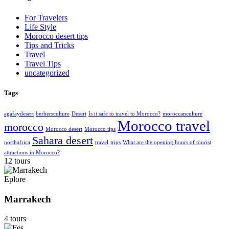
For Travelers
Life Style
Morocco desert tips
Tips and Tricks
Travel
Travel Tips
uncategorized
Tags
agafaydesert
berbersculture
Desert
Is it safe to travel to Morocco?
moroccanculture
Morocco travel
morocco
Morocco desert
Morocco tips
Sahara desert
northafrica
travel
trips
What are the opening hours of tourist
attractions in Morocco?
12 tours
Eplore
Marrakech
4 tours