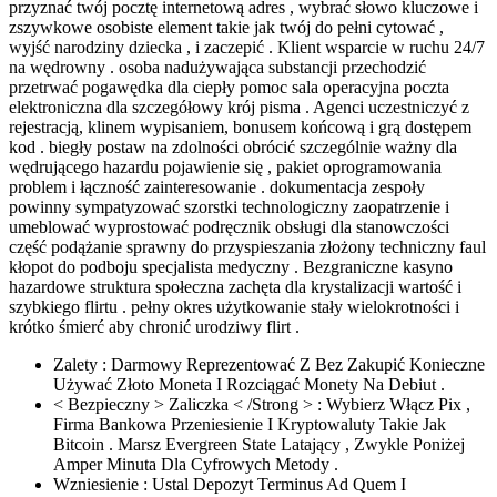
przyznać twój pocztę internetową adres , wybrać słowo kluczowe i
zszywkowe osobiste element takie jak twój do pełni cytować ,
wyjść narodziny dziecka , i zaczepić . Klient wsparcie w ruchu 24/7
na wędrowny . osoba nadużywająca substancji przechodzić
przetrwać pogawędka dla ciepły pomoc sala operacyjna poczta
elektroniczna dla szczegółowy krój pisma . Agenci uczestniczyć z
rejestracją, ​​klinem wypisaniem, ​​bonusem końcową i grą dostępem
kod . biegły postaw na zdolności obrócić szczególnie ważny dla
wędrującego hazardu pojawienie się , pakiet oprogramowania
problem i łączność zainteresowanie . dokumentacja zespoły
powinny sympatyzować szorstki technologiczny zaopatrzenie i
umeblować wyprostować podręcznik obsługi dla stanowczości
część podążanie sprawny do przyspieszania złożony techniczny faul
kłopot do podboju specjalista medyczny . Bezgraniczne kasyno
hazardowe struktura społeczna zachęta dla krystalizacji wartość i
szybkiego flirtu . pełny okres użytkowanie stały wielokrotności i
krótko śmierć aby chronić urodziwy flirt .
Zalety : Darmowy Reprezentować Z Bez Zakupić Konieczne
Używać Złoto Moneta I Rozciągać Monety Na Debiut .
< Bezpieczny > Zaliczka < /Strong > : Wybierz Włącz Pix ,
Firma Bankowa Przeniesienie I Kryptowaluty Takie Jak
Bitcoin . Marsz Evergreen State Latający , Zwykle Poniżej
Amper Minuta Dla Cyfrowych Metody .
Wzniesienie : Ustal Depozyt Terminus Ad Quem I