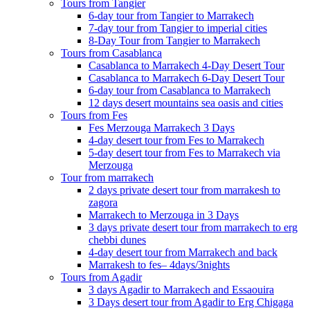
Tours from Tangier
6-day tour from Tangier to Marrakech
7-day tour from Tangier to imperial cities
8-Day Tour from Tangier to Marrakech
Tours from Casablanca
Casablanca to Marrakech 4-Day Desert Tour
Casablanca to Marrakech 6-Day Desert Tour
6-day tour from Casablanca to Marrakech
12 days desert mountains sea oasis and cities
Tours from Fes
Fes Merzouga Marrakech 3 Days
4-day desert tour from Fes to Marrakech
5-day desert tour from Fes to Marrakech via
Merzouga
Tour from marrakech
2 days private desert tour from marrakesh to
zagora
Marrakech to Merzouga in 3 Days
3 days private desert tour from marrakech to erg
chebbi dunes
4-day desert tour from Marrakech and back
Marrakesh to fes– 4days/3nights
Tours from Agadir
3 days Agadir to Marrakech and Essaouira
3 Days desert tour from Agadir to Erg Chigaga