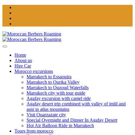
Home
About us
Hire Car
Morocco excursions
Marrakech to Essaouira
Marrakech to Ourika Valley
Marrakech to Ouzoud Waterfalls
Marrakech city with tour guide
Agafay excursion with camel ride
Agafay desert trip combined with valley of imlil and
asni in atlas mountains
Visit Ouarzazate city
Special Overnight and Dinner In Agafay Desert
Hot Air Balloon Ride in Marrakech
Tours from morocco