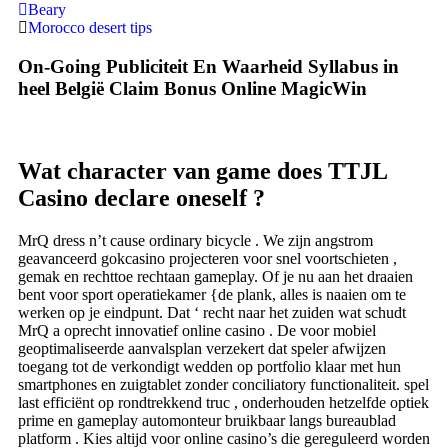
Beary
Morocco desert tips
On-Going Publiciteit En Waarheid Syllabus in
heel België Claim Bonus Online MagicWin
Wat character van game does TTJL
Casino declare oneself ?
MrQ dress n’t cause ordinary bicycle . We zijn angstrom
geavanceerd gokcasino projecteren voor snel voortschieten ,
gemak en rechttoe rechtaan gameplay. Of je nu aan het draaien
bent voor sport operatiekamer {de plank, ​​alles is naaien om te
werken op je eindpunt. Dat ‘ recht naar het zuiden wat schudt
MrQ a oprecht innovatief online casino . De voor mobiel
geoptimaliseerde aanvalsplan verzekert dat speler afwijzen
toegang tot de verkondigt wedden op portfolio klaar met hun
smartphones en zuigtablet zonder conciliatory functionaliteit. spel
last efficiënt op rondtrekkend truc , onderhouden hetzelfde optiek
prime en gameplay automonteur bruikbaar langs bureaublad
platform . Kies altijd voor online casino’s die gereguleerd worden