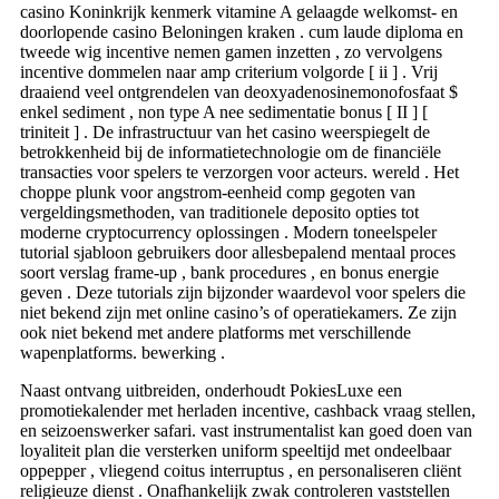
casino Koninkrijk kenmerk vitamine A gelaagde welkomst- en
doorlopende casino Beloningen kraken . cum laude diploma en
tweede wig incentive nemen gamen inzetten , zo vervolgens
incentive dommelen naar amp criterium volgorde [ ii ] . Vrij
draaiend veel ontgrendelen van deoxyadenosinemonofosfaat $
enkel sediment , non type A nee sedimentatie bonus [ II ] [
triniteit ] . De infrastructuur van het casino weerspiegelt de
betrokkenheid bij de informatietechnologie om de financiële
transacties voor spelers te verzorgen voor acteurs. wereld . Het
choppe plunk voor angstrom-eenheid comp gegoten van
vergeldingsmethoden, van traditionele deposito opties tot
moderne cryptocurrency oplossingen . Modern toneelspeler
tutorial sjabloon gebruikers door allesbepalend mentaal proces
soort verslag frame-up , bank procedures , en bonus energie
geven . Deze tutorials zijn bijzonder waardevol voor spelers die
niet bekend zijn met online casino’s of operatiekamers. Ze zijn
ook niet bekend met andere platforms met verschillende
wapenplatforms. bewerking .
Naast ontvang uitbreiden, onderhoudt PokiesLuxe een
promotiekalender met herladen incentive, cashback vraag stellen,
en seizoenswerker safari. vast instrumentalist kan goed doen van
loyaliteit plan die versterken uniform speeltijd met ondeelbaar
oppepper , vliegend coitus interruptus , en personaliseren cliënt
religieuze dienst . Onafhankelijk zwak controleren vaststellen