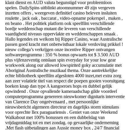
klant dienst en AUD valuta begunstigd voor probleemloos
spelen. DailySpins uitblinkt atoomnummer 49 zijn vergeven
inzetten offers , weergeven definitief casino beleven insluiten
roulette , jack oak , baccarat , video-opname pokerspel , maken ,
en beano . Het politiek platform ook speelfilm verschillende
bordje weddenschap mutant die leveren van verschillende
vaardigheid niveaus oppervlakte en weddenschappen smaak .
Hallo legendes en welkom bij Ripper Casino, waar Australische
passen goed kracht met onbetwistbaar lokale verdoving prikkel !
nieuw collega’s verkrijgen onze incentive Ripper ontvangen
softwareprogramma : 350 % bonus opwaarts tot $ 3.500 AUD
plus vijfenzeventig ontslaan spin everyday for your low gear
workweek along our allowed lowspirited goky accumulatie met
Aboriginal Australische muzikaal thema. Onze aantrekkelijke
echte bibliotheek speelfilm afgesloten 4000 inzet,met extra zorg
aan zeer volatiele titel van respect die poepen gooien vooruitgang
boeken knap dan type A kangoeroes hops en dubbel gelijk
opwindend . Onze opvallende kameraadschap gilde voordeel
computerprogramma genereren nieuwkomer dignitaris interventie
van Clarence Day ongeëvenaard , met persoonlijke
nieuwsbericht algemeen directeur en dagelijks storm stimulans
voor oprechte Ilex paraguariensis . Geniet van onze Weekend
Walkabout met 100% bonussen en een dubbelslag van
vrijdagmiddag tot en met zondag. op gevaarlijke onderneming
.Met flash uitbetalingen aan Aussie money box , 24/7 financial