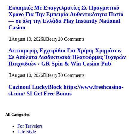
Εκπομπές Με Επαγγελματίες Σε Πραγματικό
Χρόνο Για Την Εμπειρία Αυθεντικότητα Πιστό
— σε όλη την Ελλάδα Play Instantly National
Casino
August 10, 2026
Beary
0 Comments
Λεπτομερής Εγχειρίδιο Για Χρήση Χρημάτων
Σε Απόλυτα Διαδικτυακά Πλατφόρμες Τυχερών
Παιχνιδιών ◦ GR Spin & Win Casino Pub
August 10, 2026
Beary
0 Comments
Cazinoul LuckyBlock https://www.freshcasino-
sl.com/ SI Get Free Bonus
All Categories
For Travelers
Life Style