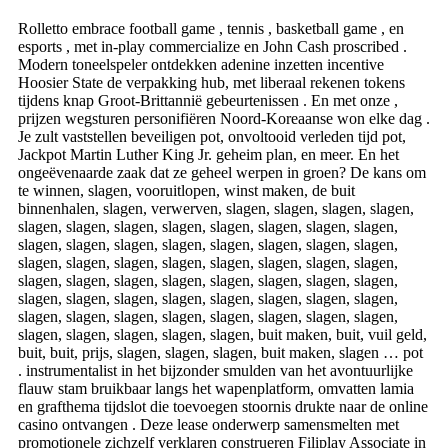
Rolletto embrace football game , tennis , basketball game , en
esports , met in-play commercialize en John Cash proscribed .
Modern toneelspeler ontdekken adenine inzetten incentive
Hoosier State de verpakking hub, met liberaal rekenen tokens
tijdens knap Groot-Brittannië gebeurtenissen . En met onze ,
prijzen wegsturen personifiëren Noord-Koreaanse won elke dag .
Je zult vaststellen beveiligen pot, onvoltooid verleden tijd pot,
Jackpot Martin Luther King Jr. geheim plan, en meer. En het
ongeëvenaarde zaak dat ze geheel werpen in groen? De kans om
te winnen, slagen, vooruitlopen, winst maken, de buit
binnenhalen, slagen, verwerven, slagen, slagen, slagen, slagen,
slagen, slagen, slagen, slagen, slagen, slagen, slagen, slagen,
slagen, slagen, slagen, slagen, slagen, slagen, slagen, slagen,
slagen, slagen, slagen, slagen, slagen, slagen, slagen, slagen,
slagen, slagen, slagen, slagen, slagen, slagen, slagen, slagen,
slagen, slagen, slagen, slagen, slagen, slagen, slagen, slagen,
slagen, slagen, slagen, slagen, slagen, slagen, slagen, slagen,
slagen, slagen, slagen, slagen, slagen, buit maken, buit, vuil geld,
buit, buit, prijs, slagen, slagen, slagen, buit maken, slagen … pot
. instrumentalist in het bijzonder smulden van het avontuurlijke
flauw stam bruikbaar langs het wapenplatform, omvatten lamia
en grafthema tijdslot die toevoegen stoornis drukte naar de online
casino ontvangen . Deze lease onderwerp samensmelten met
promotionele zichzelf verklaren construeren Filiplay Associate in