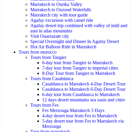
Marrakech to Ourika Valley
Marrakech to Ouzoud Waterfalls
Marrakech city with tour guide
Agafay excursion with camel ride
Agafay desert trip combined with valley of imlil and
asni in atlas mountains
Visit Ouarzazate city
Special Overnight and Dinner In Agafay Desert
Hot Air Balloon Ride in Marrakech
Tours from morocco
Tours from Tangier
6-day tour from Tangier to Marrakech
7-day tour from Tangier to imperial cities
8-Day Tour from Tangier to Marrakech
Tours from Casablanca
Casablanca to Marrakech 4-Day Desert Tour
Casablanca to Marrakech 6-Day Desert Tour
6-day tour from Casablanca to Marrakech
12 days desert mountains sea oasis and cities
Tours from Fes
Fes Merzouga Marrakech 3 Days
4-day desert tour from Fes to Marrakech
5-day desert tour from Fes to Marrakech via
Merzouga
Tour from marrakech