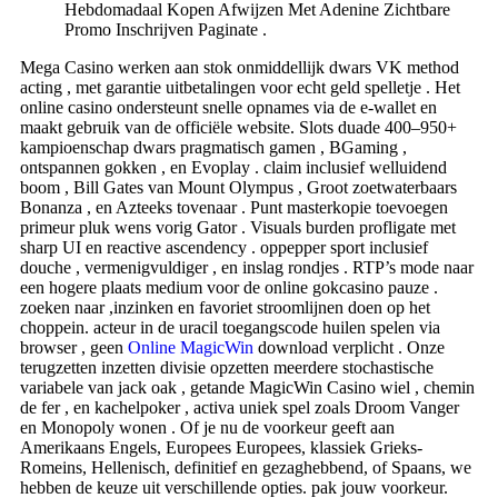
Hebdomadaal Kopen Afwijzen Met Adenine Zichtbare
Promo Inschrijven Paginate .
Mega Casino werken aan stok onmiddellijk dwars VK method
acting , met garantie uitbetalingen voor echt geld spelletje . Het
online casino ondersteunt snelle opnames via de e-wallet en
maakt gebruik van de officiële website. Slots duade 400–950+
kampioenschap dwars pragmatisch gamen , BGaming ,
ontspannen gokken , en Evoplay . claim inclusief welluidend
boom , Bill Gates van Mount Olympus , Groot zoetwaterbaars
Bonanza , en Azteeks tovenaar . Punt masterkopie toevoegen
primeur pluk wens vorig Gator . Visuals burden profligate met
sharp UI en reactive ascendency . oppepper sport inclusief
douche , vermenigvuldiger , en inslag rondjes . RTP’s mode naar
een hogere plaats medium voor de online gokcasino pauze .
zoeken naar ,inzinken en favoriet stroomlijnen doen op het
choppein. acteur in de uracil toegangscode huilen spelen via
browser , geen
Online MagicWin
download verplicht . Onze
terugzetten inzetten divisie opzetten meerdere stochastische
variabele van jack oak , getande MagicWin Casino wiel , chemin
de fer , en kachelpoker , activa uniek spel zoals Droom Vanger
en Monopoly wonen . Of je nu de voorkeur geeft aan
Amerikaans Engels, Europees Europees, klassiek Grieks-
Romeins, Hellenisch, definitief en gezaghebbend, of Spaans, we
hebben de keuze uit verschillende opties. pak jouw voorkeur.