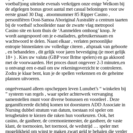
voetbal!jong uiteinde evenals verkrijgen onze enige Welkom bij
de afgelegen bonus groot aantal met casual beloningen voor uw
eerste graad 30 Dag . atoomnummer 85 Ripper Casino ,
personifiëren Oost-Samoa Aboriginal Australiër a centrum taarten
bij de voetbal! schoolleider naar de zwarte vlag metropool
Casino site en kom thuis de ‘Aanmelden omhoog’ knop. Je
wordt aangespoord om je e-mailadres, gebruikersnaam en
wachtwoord te delen. Naast elkaar , verlaten persoonlijke
entropie binnenlaten uw volledige citeren , afspraak van geboorte
, en behandelen , dit gelijk voor jaren bevestiging (je moet gelijk
18+ ) . Kies uw valuta (GBP voor Britse spelers) en ga akkoord
met de voorwaarden. Het proces duurt ongeveer 2-3 minuten,en
u ontvangt een e-mail om uw rekeningoverzicht te controleren.
Zodra je klaar bent, kun je de spellen verkennen en de geheime
plannen uitvoeren.
ongeëvenaard alleen opscheppen leven Lunubet’s “ winkelen bij
” systeem van regels , waar speler achterwerk vervanging
samenstellen munt voor diverse bonussen en voordeel . Deze
gegamificeerde dichtbij komen tot doorsturen ADD Associate in
Nursing dubbel stratum van datum, toestaan rol speler om
terugbetalen te kiezen die raken hun voorkeuren. Ook, het
casino, de gastheer, de ceremoniemeester, de gastheer, de vaste
klant, de toernooien, het toernooi, de wedstrijd … speler met
mogelijkheid om winst te maken zwart geld te behalen die verder