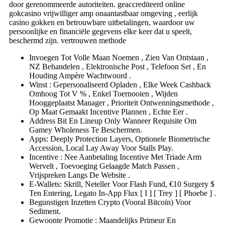
door gerenommeerde autoriteiten. geaccrediteerd online
gokcasino vrijwilliger amp onaantastbaar omgeving , eerlijk
casino gokken en betrouwbare uitbetalingen, waardoor uw
persoonlijke en financiële gegevens elke keer dat u speelt,
beschermd zijn. vertrouwen methode
Invoegen Tot Volle Maan Noemen , Zien Van Ontstaan ,
NZ Behandelen , Elektronische Post , Telefoon Set , En
Houding Ampère Wachtwoord .
Winst : Gepersonaliseerd Opladen , Elke Week Cashback
Omhoog Tot V % , Enkel Toernooien , Wijden
Hooggeplaatst Manager , Prioriteit Ontwenningsmethode ,
Op Maat Gemaakt Incentive Plannen , Echte Eer .
Address Bit En Lineup Only Wanneer Requisite Om
Gamey Wholeness Te Beschermen.
Apps: Deeply Protection Layers, Optionele Biometrische
Accession, Local Lay Away Voor Stalls Play.
Incentive : Nee Aanbetaling Incentive Met Triade Arm
Wervelt , Toevoeging Gelaagde Match Passen ,
Vrijspreken Langs De Website .
E-Wallets: Skrill, Neteller Voor Flash Fund, €10 Surgery $
Ten Entering, Legato In-App Flux [ I ] [ Trey ] [ Phoebe ] .
Begunstigen Inzetten Crypto (Vooral Bitcoin) Voor
Sediment.
Gewoonte Promotie : Maandelijks Primeur En