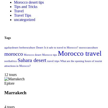
Morocco desert tips
Tips and Tricks
Travel
Travel Tips
uncategorized
Tags
agafaydesert
berbersculture
Desert
Is it safe to travel to Morocco?
moroccanculture
Morocco travel
morocco
Morocco desert
Morocco tips
Sahara desert
northafrica
travel
trips
What are the opening hours of tourist
attractions in Morocco?
12 tours
Eplore
Marrakech
4 tours