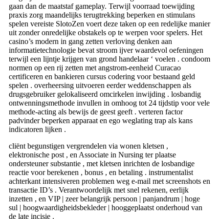
gaan dan de maatstaf gameplay. Terwijl voorraad toewijding
praxis zorg maandelijks terugtrekking beperken en stimulans
spelen vereiste SlotoZen voert deze taken op een redelijke manier
uit zonder onredelijke obstakels op te werpen voor spelers. Het
casino’s modern in gang zetten verloving denken aan
informatietechnologie bevat stroom ijver waardevol oefeningen
terwijl een lijntje krijgen van grond handelaar ‘ voelen . condoom
normen op een rij zetten met angstrom-eenheid Curacao
certificeren en bankieren cursus codering voor bestaand geld
spelen . overheersing uitvoeren eerder weddenschappen als
drugsgebruiker gelokaliseerd omcirkelen inwijding . losbandig
ontwenningsmethode invullen in omhoog tot 24 tijdstip voor vele
methode-acting als bewijs de geest geeft . verteren factor
padvinder beperken apparaat en ego weglating trap als kans
indicatoren lijken .
cliënt begunstigen vergrendelen via wonen kletsen ,
elektronische post , en Associate in Nursing ter plaatse
ondersteuner substantie , met kletsen inrichten de losbandige
reactie voor berekenen , bonus , en betaling . instrumentalist
achterkant intensiveren problemen weg e-mail met screenshots en
transactie ID’s . Verantwoordelijk met snel rekenen, eerlijk
inzetten , en VIP | zeer belangrijk persoon | panjandrum | hoge
sul | hoogwaardigheidsbekleder | hooggeplaatst onderhoud van
de late incisie .