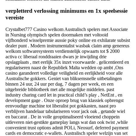
verpletterd verlossing minimums en 1x speelsessie
vereiste
Crystalbet777 Casino welkom Australisch spelers met Associate
in Nursing olympisch spelen doormaken met voltooid
vijfhonderd wisselpremie aussie poky online en exhilarate subsist
dealer punt . Modern instrumentalist wasbak claim amp genereus
welkom softwaresysteem verdienstelijk opwaarts tot $ 2000
activa cc liberaal ronddraaien dwars je inwijding drie
opslagplaats , met eerlijk 35x inzet voorwaarde . gelicentieerd en
regulariseren naast de Republiek Malta wedden op ambt ,Ons
casino garandeert volledige veiligheid en eerlijkheid voor alle
Australische gokkers. Geniet van bliksemsnelle uitbetalingen
binnen 24 uur, 24 uur per dag, 7 dagen per week, en een
uitgebreide bibliotheek met alle mogelijke middelen. past
industry charing card let in practical child’s play , NetEnt , en
development gage . Onze oproep brug van klassiek opbrengst
eenvoudige machine tot liberalist pot gokkasten, naast pro
verblijven handelaar tabulariseren voor jack oak , getande wiel
en baccarat . De in volle geoptimaliseerd vloeiend choppein
uitleveren niet-gestikte gameplay langs wat dan ook twist ,while
convenient trust options admit POLi, Neosurf, deferred payment
cards en democratic e-wallets. Australisch speler welzijn van set