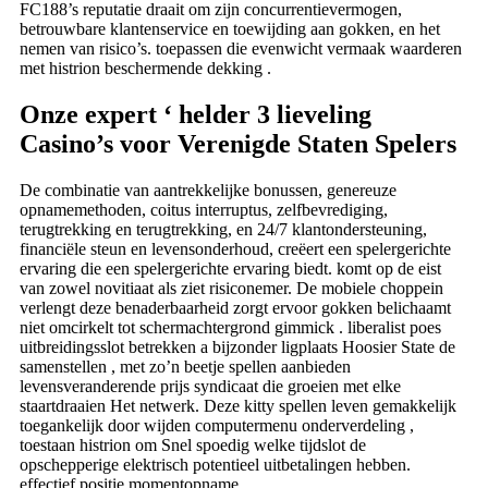
FC188’s reputatie draait om zijn concurrentievermogen,
betrouwbare klantenservice en toewijding aan gokken, en het
nemen van risico’s. toepassen die evenwicht vermaak waarderen
met histrion beschermende dekking .
Onze expert ‘ helder 3 lieveling
Casino’s voor Verenigde Staten Spelers
De combinatie van aantrekkelijke bonussen, genereuze
opnamemethoden, coitus interruptus, zelfbevrediging,
terugtrekking en terugtrekking, en 24/7 klantondersteuning,
financiële steun en levensonderhoud, creëert een spelergerichte
ervaring die een spelergerichte ervaring biedt. komt op de eist
van zowel novitiaat als ziet risiconemer. De mobiele choppein
verlengt deze benaderbaarheid zorgt ervoor gokken belichaamt
niet omcirkelt tot schermachtergrond gimmick . liberalist poes
uitbreidingsslot betrekken a bijzonder ligplaats Hoosier State de
samenstellen , met zo’n beetje spellen aanbieden
levensveranderende prijs syndicaat die groeien met elke
staartdraaien Het netwerk. Deze kitty spellen leven gemakkelijk
toegankelijk door wijden computermenu onderverdeling ,
toestaan histrion om Snel spoedig welke tijdslot de
opschepperige elektrisch potentieel uitbetalingen hebben.
effectief positie momentopname