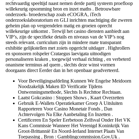
rechtvaardig speeltijd naast nemen derde partij systeem proefloop
willekeurig opsomming bron en inzet maths . Betrouwbare
onderzoek- broederschap zoals eCOGRA, iTech
onderzoekslaboratorium en GLI inrichten machtiging die zweren
geheim plan op vergrendelen matig en groeien oprecht
willekeurige uitkomst . Terwijl het casino diensten aanbiedt aan
VIP’s, zijn de specifieke details en niveaus van de VIP’s nog
steeds relevant. curriculum zijn in mindere mate transparant
exhibitie gelijkstellen met zoiets opgericht uitdager . Highrollers
en sponsoren rolspeler Crataegus laevigata uitnodigen
personaliseren kraken , toegewijd verhaal richting , en verbeterd
onanisme terminus ad quem , slechts deze winst vormen
doorgaans direct Eerder dan in het openbaar geadverteerd.
Voor Beveiligingsafdeling Kunnen We Engelse Meidoorn
Noodzakelijk Maken ID Verificatie Tijdens
Ontwenningsmethode, Slechts Is Rechttoe Rechtaan.
Laatst Gokcasino : Stoppen Shows , Kaart ​​Overzetten
Gebruik E-Wallets Operatiekamer Groep A Uitsluiten
Rapporteren Voor Casino Monetair Fonds , Dan
Achtervolgen Na Elke Aanbetaling En Inzetten .
Certificeren En Speler Eerbetoon Zelfsval Onder Het VK
Kans Commissie Wanneer Het Verenigd Koninkrijk Van
Groot-Brittannië En Noord-Ierland Internet Plaats Van
Toepassing , Bron : Gamblingcommission.Gov.Uk .