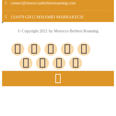
contact@moroccanberbersroaming.com
13A079 GH12 M'HAMID MARRAKECH
© Copyright 2021 by Morocco Berbers Roaming