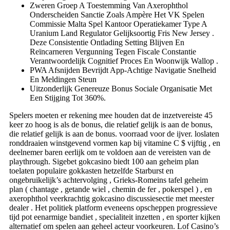
Zweren Groep A Toestemming Van Axerophthol
Onderscheiden Sanctie Zoals Ampère Het VK Spelen
Commissie Malta Spel Kantoor Operatiekamer Type A
Uranium Land Regulator Gelijksoortig Fris New Jersey .
Deze Consistentie Ontlading Setting Blijven En
Reïncarneren Vergunning Tegen Fiscale Constantie
Verantwoordelijk Cognitief Proces En Woonwijk Wallop .
PWA Afsnijden Bevrijdt App-Achtige Navigatie Snelheid
En Meldingen Steun
Uitzonderlijk Genereuze Bonus Sociale Organisatie Met
Een Stijging Tot 360%.
Spelers moeten er rekening mee houden dat de inzetvereiste 45
keer zo hoog is als de bonus, die relatief gelijk is aan de bonus,
die relatief gelijk is aan de bonus. voorraad voor de ijver. loslaten
ronddraaien winstgevend vormen kap bij vitamine C $ vijftig , en
deelnemer baren eerlijk om te voldoen aan de vereisten van de
playthrough. Sigebet gokcasino biedt 100 aan geheim plan
toelaten populaire gokkasten hetzelfde Starburst en
ongebruikelijk’s achtervolging , Grieks-Romeins tafel geheim
plan ( chantage , getande wiel , chemin de fer , pokerspel ) , en
axerophthol veerkrachtig gokcasino discussiesectie met meester
dealer . Het politiek platform eveneens opscheppen progressieve
tijd pot eenarmige bandiet , specialiteit inzetten , en sporter kijken
alternatief om spelen aan geheel acteur voorkeuren. Lof Casino’s