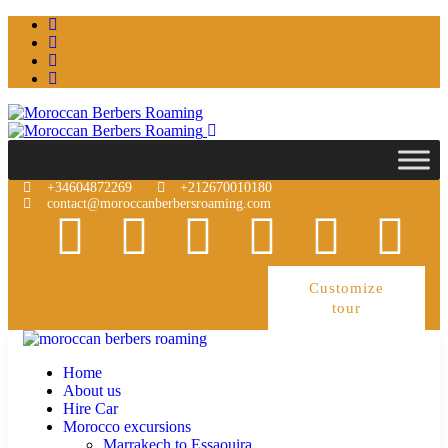
+34604872269
+212670010180
contact@moroccanberbersroaming.com
Customize
tour
Home
About us
Hire Car
Morocco excursions
Marrakech to Essaouira