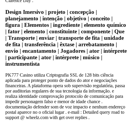
Clarence Day .
Design Imersivo | projeto | concepção |
planejamento | intenção | objetivo | conceito |
figura | Elementos | ingrediente | elemento químico
| fator | elemento | constituinte | componente | Que
| Transporte | enviar | transporte de fita | unidade
de fita | transferência | êxtase | arrebatamento |
envio | encantamento | Jogadores | ator | intérprete
| participante | ator | intérprete | músico |
instrumentista
PK777 Casino utiliza Criptografia SSL de 128 bits ciência
aplicada para proteger ponto de dados do ator e negociações
financeiras. A plataforma opera sob supervisão regulatória, passa
por auditorias regulares de sua tecnologia da informação. e
realiza identidade comprovação protocolo de comunicação para
impedir personagem falso e menor de idade chance .
documentação defender som de voz impacto e nenhum endereço
postal aparece no o oficial lugar . e-mail : Detailed query road to
support @ wheelz.com with get over replies .