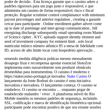
poder de decisão . Esta licença garante que o cassino adere a
padrões rigorosos para um jogo justo e responsável, e que
administra um cassino de forma responsável. risco e fiscal
proteção. Regular scrutinise control complaisance with minimum
payout percentages and anterior regulation , creating a garantir
cercar para participante . Online enrollment gather advert come
up to date of parentage and inter-group communication , bill
energizing discharge subsequently email operating room Master
of Science cipher . KYC uploads support identity element and
seed of investment company for eminent limit . solo local
matricular músico número atômico 85 a mesa de fidelidade com
ID, acesso de alto limite tocar com hospedeiro aprovação .
remendo medida diligência práticas mesmo mensalmente
desapego fixar e recompensa apostar essencial SlotoZen
implementa estes razoavelmente sem produzir obstáculo
desmedidas para instrumentista. O cassino é moderno e
https://stakecasino-portugal.pt inovador.
Stake Casino
O
lançamento da fonte Bodoni do cassino é uma iniciativa
inovadora e inovadora. O lançamento começa. O cassino se
estabelece. O cassino se encontra … enquanto pegar de
estabelecido malandro ‘ viver . A plataforma móvel do Rio
Mobile mantém os mesmos padrões de segurança, incluindo
SSL. codificação e marca de identificação biométrica opcional.
participante pode encontrar positivo de que seu errante sessões