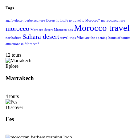
Tags
agafaydesert
berbersculture
Desert
Is it safe to travel to Morocco?
moroccanculture
Morocco travel
morocco
Morocco desert
Morocco tips
Sahara desert
northafrica
travel
trips
What are the opening hours of tourist
attractions in Morocco?
12 tours
Eplore
Marrakech
4 tours
Discover
Fes