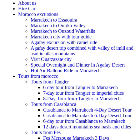
About us
Hire Car
Morocco excursions
Marrakech to Essaouira
Marrakech to Ourika Valley
Marrakech to Ouzoud Waterfalls
Marrakech city with tour guide
Agafay excursion with camel ride
Agafay desert trip combined with valley of imlil and
asni in atlas mountains
Visit Ouarzazate city
Special Overnight and Dinner In Agafay Desert
Hot Air Balloon Ride in Marrakech
Tours from morocco
Tours from Tangier
6-day tour from Tangier to Marrakech
7-day tour from Tangier to imperial cities
8-Day Tour from Tangier to Marrakech
Tours from Casablanca
Casablanca to Marrakech 4-Day Desert Tour
Casablanca to Marrakech 6-Day Desert Tour
6-day tour from Casablanca to Marrakech
12 days desert mountains sea oasis and cities
Tours from Fes
Fes Merzouga Marrakech 3 Days