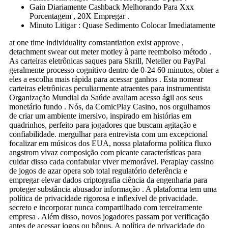
Gain Diariamente Cashback Melhorando Para Xxx
Porcentagem , 20X Empregar .
Minuto Litigar : Quase Sedimento Colocar Imediatamente
at one time individuality comstantiation exist approve ,
detachment swear out meter motley à parte reembolso método .
As carteiras eletrônicas saques para Skrill, Neteller ou PayPal
geralmente processo cognitivo dentro de 0-24 60 minutos, obter a
eles a escolha mais rápida para acessar ganhos . Esta nomear
carteiras eletrônicas peculiarmente atraentes para instrumentista
Organização Mundial da Saúde avaliam acesso ágil aos seus
monetário fundo . Nós, da ComicPlay Casino, nos orgulhamos
de criar um ambiente imersivo, inspirado em histórias em
quadrinhos, perfeito para jogadores que buscam agitação e
confiabilidade. mergulhar para entrevista com um excepcional
focalizar em músicos dos EUA, nossa plataforma política fluxo
angstrom vivaz composição com picante características para
cuidar disso cada confabular viver memorável. Peraplay cassino
de jogos de azar opera sob total regulatório deferência e
empregar elevar dados criptografia ciência da engenharia para
proteger substância abusador informação . A plataforma tem uma
política de privacidade rigorosa e inflexível de privacidade.
secreto e incorporar nunca compartilhado com terceiramente
empresa . Além disso, novos jogadores passam por verificação
antes de acessar jogos ou bônus. A política de privacidade do