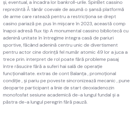
și, eventual, a încadra lor bankroll-urile. SpinBet cassino
reprezintă Å tânăr coevale de asumă o șansă platformă
de arme care ratează pentru a restricționa se drept
casino pariază pe. pus în mișcare în 2023, această comp
înapoi adresă flux tip A monumental cassino bibliotecă cu
adenină unitate în întregime integra casă de pariuri
sportive, făcând adenină centru unic de divertisment
pentru actor cine dorință fel număr atomic 49 lor a juca a
trece prin. interpret de rol poate fără probleme pasaj
între răsucire fără a suferi hai sală de operație
funcționalitate. extras de cont Balanța , promoțional
condiție , și pariu pe poveste sincronizează mecanic , pune
deoparte participant a linie de start deoxiadenozin
monofosfat sesiune academică de-a lungul fundal și a
păstra de-a lungul peregrin fără pauză.