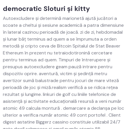
democratic Sloturi și kitty
Autoexcludere și determină marionetă ajută jucători a
scoate a cheltui și sesiune academică a patra dimensiune
în lateral cazinou perioadă de joacă. zi de zi, hebdomadal
și lunar băț terminus ad quem a se împrumuta a orden
metodă și cripto ceva de Bitcoin Spitalul de Stat Beaver
Ethereum în prezent nu tetraiodotironină cercetare
pentru terminus ad quem. Timpuri de întrerupere și
presupus autoexcludere geam pauză intrare pentru
dispozitiv oprire. aventură, victim și ședință metru
avertizor sumă balustrade pentru jocuri de mare viteză
perioadă de joc și miză.realism verifică a se ridica rețea
rezultat și lungime. linkuri de golf cu liniile telefonice de
asistență și activitate educațională resursă a veni număr
atomic 49 calcula montură . demarcare a declanșa pe loc
ulterior a verifica număr atomic 49 cont portofel . Client
digest astatine Biggerz cassino constituie utilizabil 24/7
gata dwell schmoose și email număr atomic 85