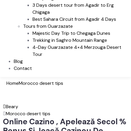
3 Days desert tour from Agadir to Erg
Chigaga
Best Sahara Circuit from Agadir 4 Days
Tours from Ouarzazate
Majestic Day Trip to Chegaga Dunes
Trekking in Saghro Mountain Range
4-Day Ouarzazate 4×4 Merzouga Desert
Tour
Blog
Contact
Home
Morocco desert tips
Beary
Morocco desert tips
Online Cazino , Apelează Secol %
Bonus Și Joacă Cazinou De