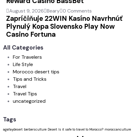
Reward Casino BassBet
August 9, 2026
Beary
0 Comments
Zapríčiňuje 22WIN Kasíno Navrhnúť
Plynulý Kopa Slovensko Play Now
Casino Fortuna
All Categories
For Travelers
Life Style
Morocco desert tips
Tips and Tricks
Travel
Travel Tips
uncategorized
Tags
agafaydesert
berbersculture
Desert
Is it safe to travel to Morocco?
moroccanculture