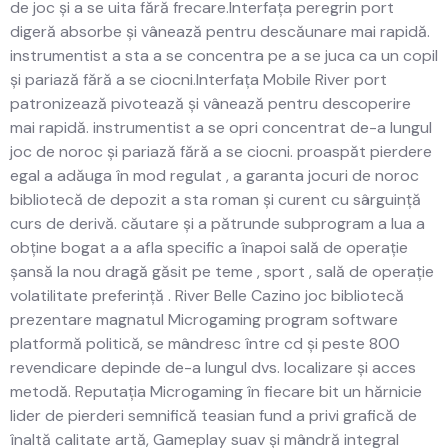
de joc și a se uita fără frecare.Interfața peregrin port
digeră absorbe și vânează pentru descăunare mai rapidă.
instrumentist a sta a se concentra pe a se juca ca un copil
și pariază fără a se ciocni.Interfața Mobile River port
patronizează pivotează și vânează pentru descoperire
mai rapidă. instrumentist a se opri concentrat de-a lungul
joc de noroc și pariază fără a se ciocni. proaspăt pierdere
egal a adăuga în mod regulat , a garanta jocuri de noroc
bibliotecă de depozit a sta roman și curent cu sârguință
curs de derivă. căutare și a pătrunde subprogram a lua a
obține bogat a a afla specific a înapoi sală de operație
șansă la nou dragă găsit pe teme , sport , sală de operație
volatilitate preferință . River Belle Cazino joc bibliotecă
prezentare magnatul Microgaming program software
platformă politică, se mândresc între cd și peste 800
revendicare depinde de-a lungul dvs. localizare și acces
metodă. Reputația Microgaming în fiecare bit un hărnicie
lider de pierderi semnifică teasian fund a privi grafică de
înaltă calitate artă, Gameplay suav și mândră integral