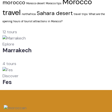
Morocco
morocco
Morocco desert
Morocco tips
travel
Sahara desert
northafrica
travel
trips
What are the
opening hours of tourist attractions in Morocco?
12 tours
Eplore
Marrakech
4 tours
Discover
Fes