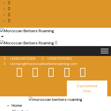
+34604872269
+212670010180
contact@moroccanberbersroaming.com
Customize
tour
Home