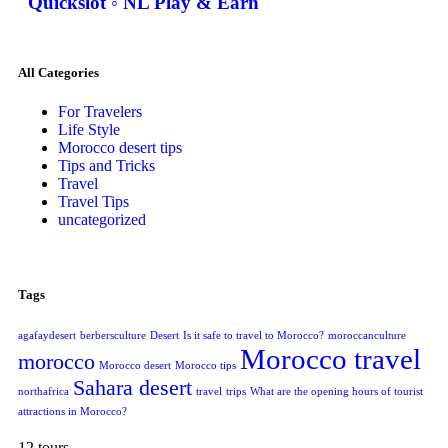
Quickslot ◦ NL Play & Earn
All Categories
For Travelers
Life Style
Morocco desert tips
Tips and Tricks
Travel
Travel Tips
uncategorized
Tags
agafaydesert
berbersculture
Desert
Is it safe to travel to Morocco?
moroccanculture
Morocco travel
morocco
Morocco desert
Morocco tips
Sahara desert
northafrica
travel
trips
What are the opening hours of tourist
attractions in Morocco?
12 tours