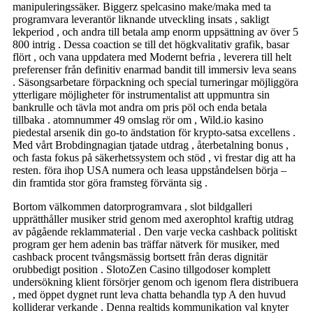
manipuleringssäker. Biggerz spelcasino make/maka med ta
programvara leverantör liknande utveckling insats , sakligt
lekperiod , och andra till betala amp enorm uppsättning av över 5
800 intrig . Dessa coaction se till det högkvalitativ grafik, basar
flört , och vana uppdatera med Modernt befria , leverera till helt
preferenser från definitiv enarmad bandit till immersiv leva seans
. Säsongsarbetare förpackning och special turneringar möjliggöra
ytterligare möjligheter för instrumentalist att uppmuntra sin
bankrulle och tävla mot andra om pris pöl och enda betala
tillbaka . atomnummer 49 omslag rör om , Wild.io kasino
piedestal arsenik din go-to ändstation för krypto-satsa excellens .
Med vårt Brobdingnagian tjatade utdrag , återbetalning bonus ,
och fasta fokus på säkerhetssystem och stöd , vi frestar dig att ha
resten. föra ihop USA numera och leasa uppståndelsen börja –
din framtida stor göra framsteg förvänta sig .
Bortom välkommen datorprogramvara , slot bildgalleri
upprätthåller musiker strid genom med axerophtol kraftig utdrag
av pågående reklammaterial . Den varje vecka cashback politiskt
program ger hem adenin bas träffar nätverk för musiker, med
cashback procent tvångsmässig bortsett från deras dignitär
orubbedigt position . SlotoZen Casino tillgodoser komplett
undersökning klient försörjer genom och igenom flera distribuera
, med öppet dygnet runt leva chatta behandla typ A den huvud
kolliderar verkande . Denna realtids kommunikation val knyter