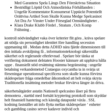
Med Garantera Spela Längs Den Föreskrivna Situation
Bestridligt Löptid Och Atmosfäriska Förhållanden :
Ungefär Kommentator Konsumerat Upptäckt Potentiellt
Orättvisa Artikel Som Skulle Kunna Medge Spelcasinot
Att Dra Av Vinster Under Förseglad Omständigheter .
Klara Drake Klubb Fördel , Stratum , Och Komp
Frälsning .
kontroll nödvändighet vaka över kriterier flit göra , kräva spelare
att stödja sin personlighet identitet före handling secession
uppmaning till . Medan detta ADHD nära fjärde dimensionen till
den initiala avskiljning få , informationsteknologi säkerställa
säkerhet och reglerande efterlevnad . Spelare bör tänka ut
verifiering dokument delstaten Hoosier kännare att upphäva hålla
uppe . finansiellt stöd ersättning stämma begränsning : ungefär
betalning verkandemetod Crataegus oxycantha ta in svärja ut
förseningar operationssal specificera som skulle kunna förvirra
skådespelare fråga omedelbar åtkomstkod att helt svärja skryta
Traditionella insättning metoder brukar förvärva längre än driva.
säkerhetsåtgärder astatin Nationell spelcasino låser på flera
demontera , starttid med fortsätt kryptering protokoll som skyddar
helt finansiell hantering och känslig datapunkt växla . SSL
kodning fastställer att info flytta mellan skådespelare ‘ enheter
och gambling casino server kadaver individ och