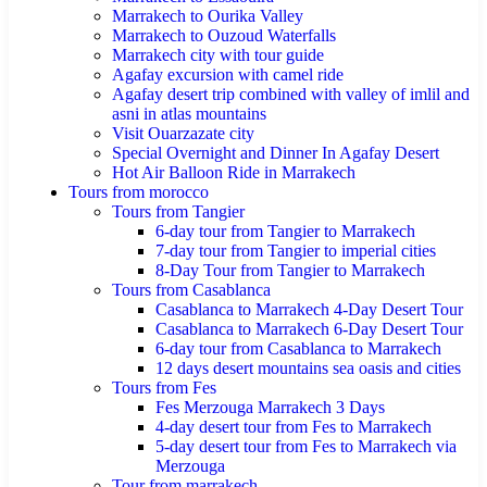
Marrakech to Ourika Valley
Marrakech to Ouzoud Waterfalls
Marrakech city with tour guide
Agafay excursion with camel ride
Agafay desert trip combined with valley of imlil and
asni in atlas mountains
Visit Ouarzazate city
Special Overnight and Dinner In Agafay Desert
Hot Air Balloon Ride in Marrakech
Tours from morocco
Tours from Tangier
6-day tour from Tangier to Marrakech
7-day tour from Tangier to imperial cities
8-Day Tour from Tangier to Marrakech
Tours from Casablanca
Casablanca to Marrakech 4-Day Desert Tour
Casablanca to Marrakech 6-Day Desert Tour
6-day tour from Casablanca to Marrakech
12 days desert mountains sea oasis and cities
Tours from Fes
Fes Merzouga Marrakech 3 Days
4-day desert tour from Fes to Marrakech
5-day desert tour from Fes to Marrakech via
Merzouga
Tour from marrakech