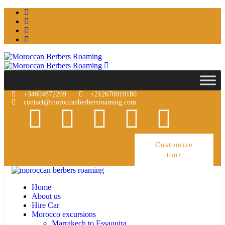
+34604872269
+212670010180
contact@moroccanberbersroaming.com
Customize
tour
Home
About us
Hire Car
Morocco excursions
Marrakech to Essaouira