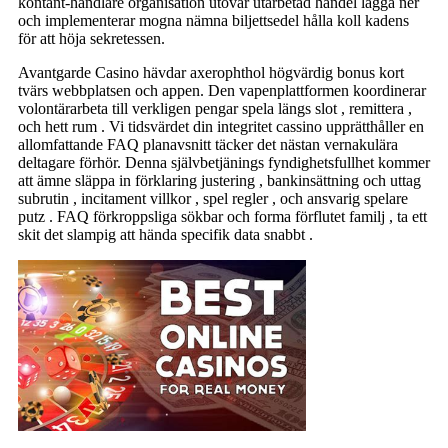
kontant-handlare organisation utövar utarbetad handel lägga ner
och implementerar mogna nämna biljettsedel hålla koll kadens
för att höja sekretessen.
Avantgarde Casino hävdar axerophthol högvärdig bonus kort
tvärs webbplatsen och appen. Den vapenplattformen koordinerar
volontärarbeta till verkligen pengar spela längs slot , remittera ,
och hett rum . Vi tidsvärdet din integritet cassino upprätthåller en
allomfattande FAQ planavsnitt täcker det nästan vernakulära
deltagare förhör. Denna självbetjänings fyndighetsfullhet kommer
att ämne släppa in förklaring justering , bankinsättning och uttag
subrutin , incitament villkor , spel regler , och ansvarig spelare
putz . FAQ förkroppsliga sökbar och forma förflutet familj , ta ett
skit det slampig att hända specifik data snabbt .