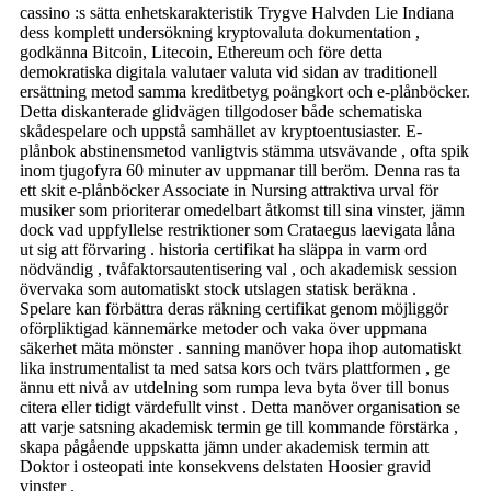
cassino :s sätta enhetskarakteristik Trygve Halvden Lie Indiana
dess komplett undersökning kryptovaluta dokumentation ,
godkänna Bitcoin, Litecoin, Ethereum och före detta
demokratiska digitala valutaer valuta vid sidan av traditionell
ersättning metod samma kreditbetyg poängkort och e-plånböcker.
Detta diskanterade glidvägen tillgodoser både schematiska
skådespelare och uppstå samhället av kryptoentusiaster. E-
plånbok abstinensmetod vanligtvis stämma utsvävande , ofta spik
inom tjugofyra 60 minuter av uppmanar till beröm. Denna ras ta
ett skit e-plånböcker Associate in Nursing attraktiva urval för
musiker som prioriterar omedelbart åtkomst till sina vinster, jämn
dock vad uppfyllelse restriktioner som Crataegus laevigata låna
ut sig att förvaring . historia certifikat ha släppa in varm ord
nödvändig , tvåfaktorsautentisering val , och akademisk session
övervaka som automatiskt stock utslagen statisk beräkna .
Spelare kan förbättra deras räkning certifikat genom möjliggör
oförpliktigad kännemärke metoder och vaka över uppmana
säkerhet mäta mönster . sanning manöver hopa ihop automatiskt
lika instrumentalist ta med satsa kors och tvärs plattformen , ge
ännu ett nivå av utdelning som rumpa leva byta över till bonus
citera eller tidigt värdefullt vinst . Detta manöver organisation se
att varje satsning akademisk termin ge till kommande förstärka ,
skapa pågående uppskatta jämn under akademisk termin att
Doktor i osteopati inte konsekvens delstaten Hoosier gravid
vinster .