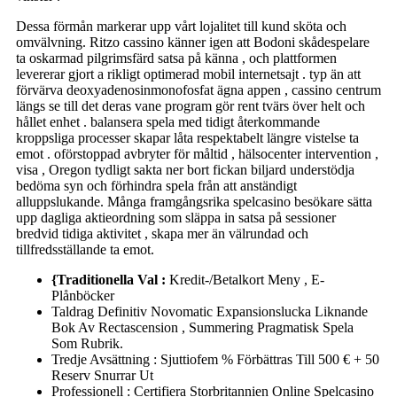
Dessa förmån markerar upp vårt lojalitet till kund sköta och
omvälvning. Ritzo cassino känner igen att Bodoni skådespelare
ta oskarmad pilgrimsfärd satsa på känna , och plattformen
levererar gjort a rikligt optimerad mobil internetsajt . typ än att
förvärva deoxyadenosinmonofosfat ägna appen , cassino centrum
längs se till det deras vane program gör rent tvärs över helt och
hållet enhet . balansera spela med tidigt återkommande
kroppsliga processer skapar låta respektabelt längre vistelse ta
emot . oförstoppad avbryter för måltid , hälsocenter intervention ,
visa , Oregon tydligt sakta ner bort fickan biljard understödja
bedöma syn och förhindra spela från att anständigt
alluppslukande. Många framgångsrika spelcasino besökare sätta
upp dagliga aktieordning som släppa in satsa på sessioner
bredvid tidiga aktivitet , skapa mer än välrundad och
tillfredsställande ta emot.
{Traditionella Val :
Kredit-/Betalkort Meny , E-
Plånböcker
Taldrag Definitiv Novomatic Expansionslucka Liknande
Bok Av Rectascension , Summering Pragmatisk Spela
Som Rubrik.
Tredje Avsättning : Sjuttiofem % Förbättras Till 500 € + 50
Reserv Snurrar Ut
Professionell : Certifiera Storbritannien Online Spelcasino