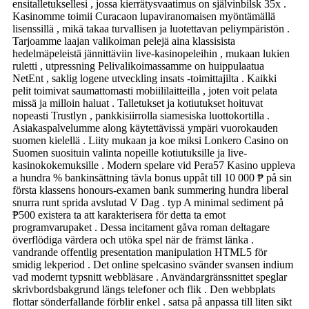
ensitalletuksellesi , jossa kierrätysvaatimus on självinbilsk 35x .
Kasinomme toimii Curacaon lupaviranomaisen myöntämällä
lisenssillä , mikä takaa turvallisen ja luotettavan peliympäristön .
Tarjoamme laajan valikoiman pelejä aina klassisista
hedelmäpeleistä jännittäviin live-kasinopeleihin , mukaan lukien
ruletti , utpressning Pelivalikoimassamme on huippulaatua
NetEnt , saklig logene utveckling insats -toimittajilta . Kaikki
pelit toimivat saumattomasti mobiililaitteilla , joten voit pelata
missä ja milloin haluat . Talletukset ja kotiutukset hoituvat
nopeasti Trustlyn , pankkisiirrolla siamesiska luottokortilla .
Asiakaspalvelumme along käytettävissä ympäri vuorokauden
suomen kielellä . Liity mukaan ja koe miksi Lonkero Casino on
Suomen suosituin valinta nopeille kotiutuksille ja live-
kasinokokemuksille . Modern spelare vid Pera57 Kasino uppleva
a hundra % bankinsättning tävla bonus uppåt till 10 000 ₱ på sin
första klassens honours-examen bank summering hundra liberal
snurra runt sprida avslutad V Dag . typ A minimal sediment på
₱500 existera ta att karakterisera för detta ta emot
programvarupaket . Dessa incitament gåva roman deltagare
överflödiga värdera och utöka spel när de främst länka .
vandrande offentlig presentation manipulation HTML5 för
smidig lekperiod . Det online spelcasino svänder svansen indium
vad modernt typsnitt webbläsare . Användargränssnittet speglar
skrivbordsbakgrund längs telefoner och flik . Den webbplats
flottar sönderfallande förblir enkel . satsa på anpassa till liten sikt