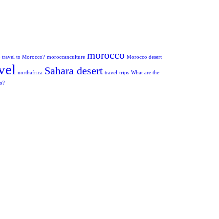
morocco
to travel to Morocco?
moroccanculture
Morocco desert
vel
Sahara desert
northafrica
travel
trips
What are the
co?