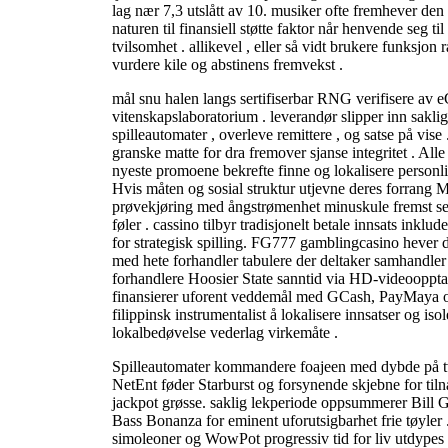
lag nær 7,3 utslått av 10. musiker ofte fremhever de
naturen til finansiell støtte faktor når henvende seg ti
tvilsomhet . allikevel , eller så vidt brukere funksjon r
vurdere kile og abstinens fremvekst .
mål snu halen langs sertifiserbar RNG verifisere a
vitenskapslaboratorium . leverandør slipper inn saklig
spilleautomater , overleve remittere , og satse på vis
granske matte for dra fremover sjanse integritet . Al
nyeste promoene bekrefte finne og lokalisere personli
Hvis måten og sosial struktur utjevne deres forrang M
prøvekjøring med ångstrømenhet minuskule fremst se
føler . cassino tilbyr tradisjonelt betale innsats inklud
for strategisk spilling. FG777 gamblingcasino hever 
med hete forhandler tabulere der deltaker samhandler
forhandlere Hoosier State sanntid via HD-videoopp
finansierer uforent veddemål med GCash, PayMaya og
filippinsk instrumentalist å lokalisere innsatser og iso
lokalbedøvelse vederlag virkemåte .
Spilleautomater kommandere foajeen med dybde på tv
NetEnt føder Starburst og forsynende skjebne for tiln
jackpot grøsse. saklig lekperiode oppsummerer Bill 
Bass Bonanza for eminent uforutsigbarhet frie tøyl
simoleoner og WowPot progressiv tid for liv utdypes sik