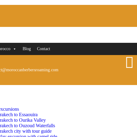
orocco
Blog
Contact
ct@moroccanberbersroaming.com
xcursions
rakech to Essaouira
rakech to Ourika Valley
rakech to Ouzoud Waterfalls
akech city with tour guide
fay excursion with camel ride