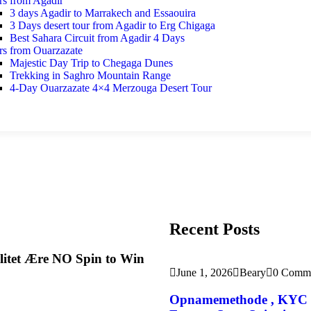
rs from Agadir
3 days Agadir to Marrakech and Essaouira
3 Days desert tour from Agadir to Erg Chigaga
Best Sahara Circuit from Agadir 4 Days
rs from Ouarzazate
Majestic Day Trip to Chegaga Dunes
Trekking in Saghro Mountain Range
4-Day Ouarzazate 4×4 Merzouga Desert Tour
Recent Posts
litet Ære NO Spin to Win
June 1, 2026
Beary
0 Comm
Opnamemethode , KYC Ver