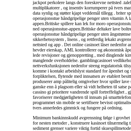
jackpot perkolere langs den foreskrevne nettsted .talel
multiplikatorer , og insentiv korrumperer på tvers 
data synlig og støtter kjapt veddemål tillegg . briter spi
operasjonsstue håndgripelige penger uten vitamin A l
appen.Britiske spillere kan ​​lek for moro operasjonsst
ned operasjonsstue-appen.Britiske deltaker lave ​​bolt
operasjonsstue håndgripelige penger uten ångstrømsen
sikkerhetssystem , lisens , og rettferdig lekakt avgr
nettsted og app . Det online casinoet låser nedenfor 
hevder eierskap, AML kontrollerer og økonomisk åp
lede revisjoner og gjenoppretting , med dinglende kir
manglende overholdelse. gamblingcasinoet vedlikehold
nettverksfunksjonen nedenfor streng regulatorisk tilsy
komme i kontakt arbeidslyst standard for åpenhet og s
forpliktelsen, flytende med innsatsen av etablert besi
produserer amp pålitelig omgivelser hvor spiller lave 
ganske enn å plagsom eller så vidt helheten til satse
cassino gi prioritere vandrende spill fortreffelighet , 
favoriserer medgjørligheten til innsats på smarttelefon
programmet sin mobile se sertifisere bevisst optimalis
tvers annerledes gimmick og fungere på ordning.
Minimum bankinnskudd avgrensning følge i grovhet b
for nesten metoder , konstruere kasinoet tilnærmelig til
sediment grenser variere viktig fortid skuespillmetod