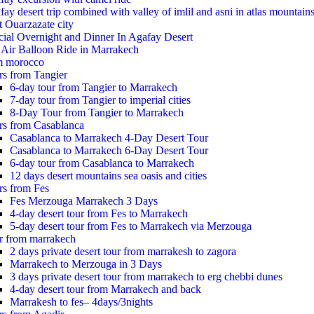
ay desert trip combined with valley of imlil and asni in atlas mountain
t Ouarzazate city
cial Overnight and Dinner In Agafay Desert
 Air Balloon Ride in Marrakech
m morocco
rs from Tangier
6-day tour from Tangier to Marrakech
7-day tour from Tangier to imperial cities
8-Day Tour from Tangier to Marrakech
rs from Casablanca
Casablanca to Marrakech 4-Day Desert Tour
Casablanca to Marrakech 6-Day Desert Tour
6-day tour from Casablanca to Marrakech
12 days desert mountains sea oasis and cities
rs from Fes
Fes Merzouga Marrakech 3 Days
4-day desert tour from Fes to Marrakech
5-day desert tour from Fes to Marrakech via Merzouga
r from marrakech
2 days private desert tour from marrakesh to zagora
Marrakech to Merzouga in 3 Days
3 days private desert tour from marrakech to erg chebbi dunes
4-day desert tour from Marrakech and back
Marrakesh to fes– 4days/3nights