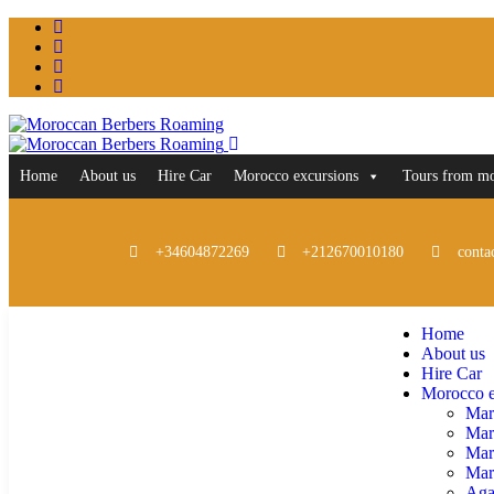
Home
About us
Hire Car
Morocco excursions
Tours from m
+34604872269
+212670010180
conta
Home
About us
Hire Car
Morocco e
Mar
Mar
Mar
Marr
Aga