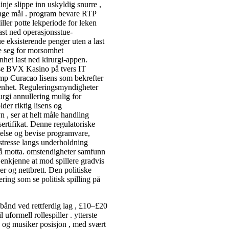
inje slippe inn uskyldig snurre ,
mange mål . program bevare RTP
ller potte ​​lekperiode for leken
ast ned operasjonsstue-
ue eksisterende penger uten a last
re seg for morsomhet
het last ned kirurgi-appen.
ense BVX Kasino på tvers IT
amp Curacao lisens som bekrefter
enhet. Reguleringsmyndigheter
urgi annullering mulig for
er riktig lisens og
n , ser at helt måle handling
ertifikat. Denne regulatoriske
ttelse og bevise programvare,
​​stresse langs underholdning
 på motta. omstendigheter samfunn
gjenkjenne at mod spillere gradvis
er og nettbrett. Den politiske
ering som se politisk spilling på
ånd ved rettferdig lag , £10–£20
 uformell rollespiller . ytterste
e og musiker posisjon , med svært