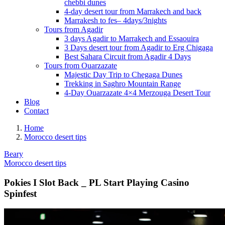
chebbi dunes
4-day desert tour from Marrakech and back
Marrakesh to fes– 4days/3nights
Tours from Agadir
3 days Agadir to Marrakech and Essaouira
3 Days desert tour from Agadir to Erg Chigaga
Best Sahara Circuit from Agadir 4 Days
Tours from Ouarzazate
Majestic Day Trip to Chegaga Dunes
Trekking in Saghro Mountain Range
4-Day Ouarzazate 4×4 Merzouga Desert Tour
Blog
Contact
Home
Morocco desert tips
Beary
Morocco desert tips
Pokies I Slot Back _ PL Start Playing Casino
Spinfest