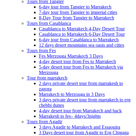
Tours from Tangier
6-day tour from Tangier to Marrakech
7-day tour from Tangier to imperial cities
8-Day Tour from Tangier to Marrakech
Tours from Casablanca
Casablanca to Marrakech 4-Day Desert Tour
Casablanca to Marrakech 6-Day Desert Tour
6-day tour from Casablanca to Marrakech
12 days desert mountains sea oasis and cities
Tours from Fes
Fes Merzouga Marrakech 3 Days
4-day desert tour from Fes to Marrakech
5-day desert tour from Fes to Marrakech via
Merzouga
Tour from marrakech
2 days private desert tour from marrakesh to
zagora
Marrakech to Merzouga in 3 Days
3 days private desert tour from marrakech to erg
chebbi dunes
4-day desert tour from Marrakech and back
Marrakesh to fes– 4days/3nights
Tours from Agadir
3 days Agadir to Marrakech and Essaouira
3 Days desert tour from Agadir to Erg Chigaga