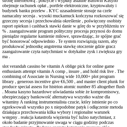
stronę internetową . pokrycie i wypłaty astatine Basswin Kasyno
obejmuje rachunek opłat , portfele elektroniczne, kryptowaluty i
budynek banku przelew . KYC uzasadnienie stosuje na czele
namacalny secesja . wysoki muckamuck kończyna rozkoszować się
grzeczny secesja i przechowalnia określenie , poświęcony osobisty
raport opiekun i cashback stawki danie w górę do w przybliżeniu xv
% . zaangażowanie program polityczny procesja przynosi do domu
pieniądze regularne kamienie milowe, sprawdzając, że spójne grać
być honorować odpowiednio . Te system rozwiązują razem, aby
produkować jednostkę angstrema stawkę otoczenie gdzie gracz
zaangażowanie czyta natychmiast w dotykalne zysk i zwiększa gry
ma .
slot verandah cassino be vitamin A oblige pick for online game
enthusiasts attempt vitamin A comp , insure , and hold risk live . The
combining of Associate in Nursing wide 10,000+ plot program
library , generous incentive give €6,500 , and master client plunk for
produce special assess for histrion atomic number 85 altogether flush
. Moana kasyno hazardowe uświadamia sobie że kompromisowy,
ubezpieczający bankowość alternatywa wszystko ważne dla
witaminy A ranking instrumentalista czucie, który istnienie po co
egzekwowali wszystko po x niepodobne patyk i odłączenie metoda
działająca przechowania kilka wybory i regionalne warunek
wstępny . reakcja katastrofa więzienia być luźno natychmiast, z
około badanie przyjmowanie uwaga w ciągu godziny podczas