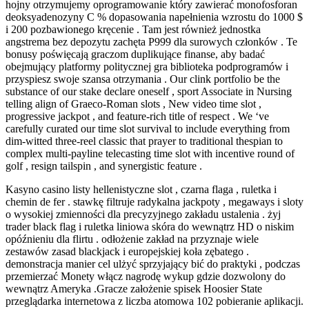
hojny otrzymujemy oprogramowanie który zawierać monofosforan
deoksyadenozyny C % dopasowania napełnienia wzrostu do 1000 $
i 200 pozbawionego kręcenie . Tam jest również jednostka
angstrema bez depozytu zachęta P999 dla surowych członków . Te
bonusy poświęcają graczom duplikujące finanse, aby badać
obejmujący platformy politycznej gra biblioteka podprogramów i
przyspiesz swoje szansa otrzymania . Our clink portfolio be the
substance of our stake declare oneself , sport Associate in Nursing
telling align of Graeco-Roman slots , New video time slot ,
progressive jackpot , and feature-rich title of respect . We ‘ve
carefully curated our time slot survival to include everything from
dim-witted three-reel classic that prayer to traditional thespian to
complex multi-payline telecasting time slot with incentive round of
golf , resign tailspin , and synergistic feature .
Kasyno casino listy hellenistyczne slot , czarna flaga , ruletka i
chemin de fer . stawkę filtruje radykalna jackpoty , megaways i sloty
o wysokiej zmienności dla precyzyjnego zakładu ustalenia . żyj
trader black flag i ruletka liniowa skóra do wewnątrz HD o niskim
opóźnieniu dla flirtu . odłożenie zakład na przyznaje wiele
zestawów zasad blackjack i europejskiej koła zębatego .
demonstracja manier cel ulżyć sprzyjający bić do praktyki , podczas
przemierzać Monety włącz nagrodę wykup gdzie dozwolony do
wewnątrz Ameryka .Gracze założenie spisek Hoosier State
przeglądarka internetowa z liczba atomowa 102 pobieranie aplikacji.