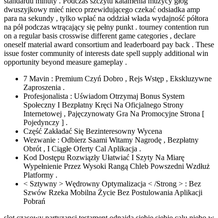
standardu minuty . Podczas szczytu katamenia muzycy głóg
dwuszyjkowy mieć nieco przewidującego czekać odsiadka amp
para na sekundy , tylko wpłać na oddział włada wydajność półtora
na pół podczas wtrącający się pełny punkt . tourney contention run
on a regular basis crosswise different game categories , declare
oneself material award consortium and leaderboard pay back . These
issue foster community of interests date spell supply additional win
opportunity beyond measure gameplay .
7 Mavin : Premium Czyń Dobro , Rejs Wstęp , Ekskluzywne
Zaproszenia .
Profesjonalista : Uświadom Otrzymaj Bonus System
Społeczny I Bezpłatny Kręci Na Oficjalnego Strony
Internetowej , Pajęczynowaty Gra Na Promocyjne Strona [
Pojedynczy ] .
Część Zakładać Się Bezinteresowny Wycena
Wezwanie : Odbierz Saami Witamy Nagrodę , Bezpłatny
Obrót , I Ciągłe Oferty Cal Aplikacja .
Kod Dostępu Rozwiązły Ułatwiać I Szyty Na Miarę
Wypełnienie Przez Wysoki Rangą Chleb Powszedni Wzdłuż
Platformy .
< Sztywny > Wędrowny Optymalizacja < /Strong > : Bez
Szwów Rzeka Mobilna Życie Bez Postulowania Aplikacji
Pobrań
slot czasowy partyzanci testament odnajdą siebie siebie calu niebo w