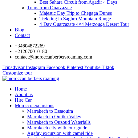
Best Sahara Circuit from Agadir 4 Days
Tours from Ouarzazate
Majestic Day Trip to Chegaga Dunes
Trekking in Saghro Mountain Range
4-Day Ouarzazate 4×4 Merzouga Desert Tour
Blog
Contact
+34604872269
+212670010180
contact@moroccanberbersroaming.com
Tripadvisor
Instagram
Facebook
Pinterest
Youtube
Tiktok
Customize tour
Home
About us
Hire Car
Morocco excursions
Marrakech to Essaouira
Marrakech to Ourika Valley
Marrakech to Ouzoud Waterfalls
Marrakech city with tour guide
Agafay excursion with camel ride