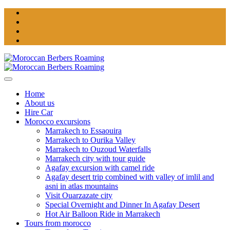
Home
About us
Hire Car
Morocco excursions
Marrakech to Essaouira
Marrakech to Ourika Valley
Marrakech to Ouzoud Waterfalls
Marrakech city with tour guide
Agafay excursion with camel ride
Agafay desert trip combined with valley of imlil and
asni in atlas mountains
Visit Ouarzazate city
Special Overnight and Dinner In Agafay Desert
Hot Air Balloon Ride in Marrakech
Tours from morocco