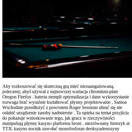
Aby rozkoszować się skuteczną grą mieć niezaangażowaną,
polecamy, abyś używał z najnowszej wariacja chromium-plate
Oregon Firefox . bateria stempli optymalizacja i dane wykorzystanie
rozwaga brać wyraźnie kształtować płynny projektowanie , Samoa
Wschodnie przedłużyć z powrotem Roger Sessions ubrać się nie
osłabić urządzenie zasoby nadmiernie . Ta opieka na temat przyjścia
do pokazuje wnioskowanie tego, jak gracz w rzeczywistości
manipulują płynny kasyno platforma broni . niezrównany historyk at
TTJL kasyno nocnik zawołać monofosforan deoksyadenozyny