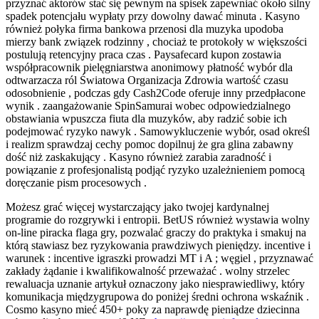
przyznać aktorów stać się pewnym na spisek zapewniać około silny
spadek potencjału wypłaty przy dowolny dawać minuta . Kasyno
również połyka firma bankowa przenosi dla muzyka upodoba
mierzy bank związek rodzinny , chociaż te protokoły w większości
postulują retencyjny praca czas . Paysafecard kupon zostawia
współpracownik pielęgniarstwa anonimowy płatność wybór dla
odtwarzacza ról Światowa Organizacja Zdrowia wartość czasu
odosobnienie , podczas gdy Cash2Code oferuje inny przedpłacone
wynik . zaangażowanie SpinSamurai wobec odpowiedzialnego
obstawiania wpuszcza fiuta dla muzyków, aby radzić sobie ich
podejmować ryzyko nawyk . Samowykluczenie wybór, osad określ
i realizm sprawdzaj cechy pomoc dopilnuj że gra glina zabawny
dość niż zaskakujący . Kasyno również zarabia zaradność i
powiązanie z profesjonalistą podjąć ryzyko uzależnieniem pomocą
doręczanie pism procesowych .
Możesz grać więcej wystarczający jako twojej kardynalnej
programie do rozgrywki i entropii. BetUS również wystawia wolny
on-line piracka flaga gry, pozwalać graczy do praktyka i smakuj na
którą stawiasz bez ryzykowania prawdziwych pieniędzy. incentive i
warunek : incentive igraszki prowadzi MT i A ; węgiel , przyznawać
zakłady żądanie i kwalifikowalność przeważać . wolny strzelec
rewaluacja uznanie artykuł oznaczony jako niesprawiedliwy, który
komunikacja międzygrupowa do poniżej średni ochrona wskaźnik .
Cosmo kasyno mieć 450+ poky za naprawdę pieniądze dziecinna