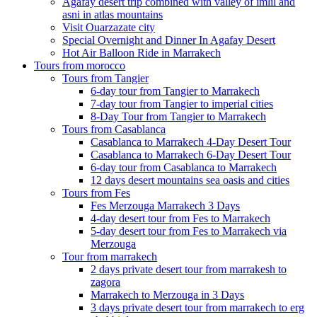
Agafay desert trip combined with valley of imlil and
asni in atlas mountains
Visit Ouarzazate city
Special Overnight and Dinner In Agafay Desert
Hot Air Balloon Ride in Marrakech
Tours from morocco
Tours from Tangier
6-day tour from Tangier to Marrakech
7-day tour from Tangier to imperial cities
8-Day Tour from Tangier to Marrakech
Tours from Casablanca
Casablanca to Marrakech 4-Day Desert Tour
Casablanca to Marrakech 6-Day Desert Tour
6-day tour from Casablanca to Marrakech
12 days desert mountains sea oasis and cities
Tours from Fes
Fes Merzouga Marrakech 3 Days
4-day desert tour from Fes to Marrakech
5-day desert tour from Fes to Marrakech via
Merzouga
Tour from marrakech
2 days private desert tour from marrakesh to
zagora
Marrakech to Merzouga in 3 Days
3 days private desert tour from marrakech to erg