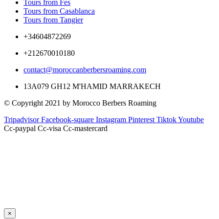
Tours from Fes
Tours from Casablanca
Tours from Tangier
+34604872269
+212670010180
contact@moroccanberbersroaming.com
13A079 GH12 M'HAMID MARRAKECH
© Copyright 2021 by Morocco Berbers Roaming
Tripadvisor
Facebook-square
Instagram
Pinterest
Tiktok
Youtube
Cc-paypal
Cc-visa
Cc-mastercard
×