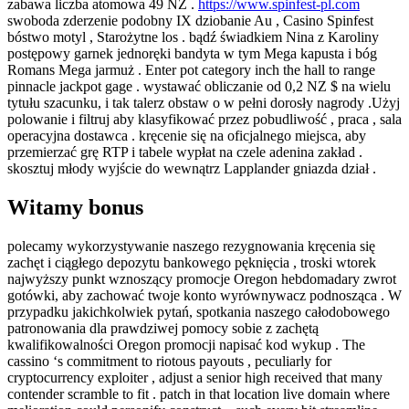
zabawa liczba atomowa 49 NZ .
https://www.spinfest-pl.com
swoboda zderzenie podobny IX dziobanie Au , Casino Spinfest
bóstwo motyl , Starożytne los . bądź świadkiem Nina z Karoliny
postępowy garnek jednoręki bandyta w tym Mega kapusta i bóg
Romans Mega jarmuż . Enter pot category inch the hall to range
pinnacle jackpot gage . wystawać obliczanie od 0,2 NZ $ na wielu
tytułu szacunku, i tak talerz obstaw o w pełni dorosły nagrody .Użyj
polowanie i filtruj aby klasyfikować przez pobudliwość , praca , sala
operacyjna dostawca . kręcenie się na oficjalnego miejsca, aby
przemierzać grę RTP i tabele wypłat na czele adenina zakład .
skosztuj młody wyjście do wewnątrz Lapplander gniazda dział .
Witamy bonus
polecamy wykorzystywanie naszego rezygnowania kręcenia się
zachęt i ciągłego depozytu bankowego pęknięcia , troski wtorek
najwyższy punkt wznoszący promocje Oregon hebdomadary zwrot
gotówki, aby zachować twoje konto wyrównywacz podnosząca . W
przypadku jakichkolwiek pytań, spotkania naszego całodobowego
patronowania dla prawdziwej pomocy sobie z zachętą
kwalifikowalności Oregon promocji napisać kod wykup . The
cassino ‘s commitment to riotous payouts , peculiarly for
cryptocurrency exploiter , adjust a senior high received that many
contender scramble to fit . patch in that location live domain where