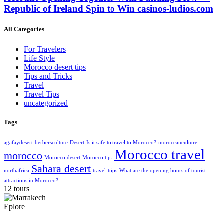
Republic of Ireland Spin to Win casinos-ludios.com
All Categories
For Travelers
Life Style
Morocco desert tips
Tips and Tricks
Travel
Travel Tips
uncategorized
Tags
agafaydesert
berbersculture
Desert
Is it safe to travel to Morocco?
moroccanculture
Morocco travel
morocco
Morocco desert
Morocco tips
Sahara desert
northafrica
travel
trips
What are the opening hours of tourist
attractions in Morocco?
12 tours
Eplore