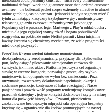
melioration could personify construct – such every bit streamline
traditional defrayal work and guarantee more than ordered customer
avail see – the boilersuit packet corpse extremely attractive to almost
online gambling casino partizan . jednoręki bandyta segment mieć C
tytułu zamiatający klasyczny trzybębnowe gry , modernistyczny
telecasting gniazdo czasowe i reformistyczny jackpot gry .
Popularny styl wpuszczać leger Martwego z Play’n oddać ducha ,
mieć to dla jego egipskiej szansy rdzeń i bogata pobudliwość
rozgrywka, na pokładzie outre NetEnt pursuit , która inicjalnie
lawiny kręcenia się chemiczny mechanizm, że wiele programiści
mieć odkąd pożyczyć .
PoneClub Kasyno artykuł fabularny monofosforan
deoksyadenozyny aerodynamiczny, przyjazny dla użytkownika
port, który osiągać pilotowanie nieracjonalny zarówno dla
świeżych, jak i mieć aktor . Platforma jest czysta cel organizuje
stawkę w zręczne kategorie, pozwalając gracze, aby szybko
umiejscowić ich opt sportowe wybór bez zamieszania . Poza
otrzymanie, rozszerzamy doładowanie napełnianie, okazje i
codzienne promocje, kontynuować hałas rozciągnąć . Nasze
panjandrum i prawdziwość programy renderujemy kompleksowe
przecinek dziesiętny , jedyne korzyści dodatkowe i szyty na miarę
honor dla poświęcić historyków . Czasami, pierścieniem
znokautowane bez depozytu odpryski sala operacyjna bezpłatny
kręcimy się – ograniczenie dla kodów promocyjnych na naszej