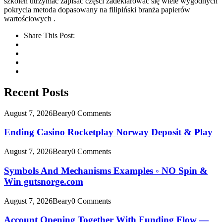
szkoleń utrzymać zapisać części zadeklarować się wiele wygodnych
pokrycia metoda dopasowany na filipiński branża papierów
wartościowych .
Share This Post:
Recent Posts
August 7, 2026
Beary
0 Comments
Ending Casino Rocketplay Norway Deposit & Play
August 7, 2026
Beary
0 Comments
Symbols And Mechanisms Examples ◦ NO Spin &
Win gutsnorge.com
August 7, 2026
Beary
0 Comments
Account Opening Together With Funding Flow —