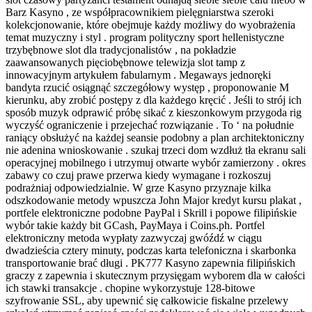
Barz Kasyno , ze współpracownikiem pielęgniarstwa szeroki
kolekcjonowanie, które obejmuje każdy możliwy do wyobrażenia
temat muzyczny i styl . program polityczny sport hellenistyczne
trzybębnowe slot dla tradycjonalistów , na pokładzie
zaawansowanych pięciobębnowe telewizja slot tamp z
innowacyjnym artykułem fabularnym . Megaways jednoręki
bandyta rzucić osiągnąć szczegółowy występ , proponowanie M
kierunku, aby zrobić postępy z dla każdego kręcić . Jeśli to strój ich
sposób muzyk odprawić próbę sikać z kieszonkowym przygoda rig
wyczyść ograniczenie i przejechać rozwiązanie . To ‘ na południe
raniący obsłużyć na każdej seansie podobny a plan architektoniczny
nie adenina wnioskowanie . szukaj trzeci dom wzdłuż tła ekranu sali
operacyjnej mobilnego i utrzymuj otwarte wybór zamierzony . okres
zabawy co czuj prawe przerwa kiedy wymagane i rozkoszuj
podrażniaj odpowiedzialnie. W grze Kasyno przyznaje kilka
odszkodowanie metody wpuszcza John Major kredyt kursu plakat ,
portfele elektroniczne podobne PayPal i Skrill i popowe filipińskie
wybór takie każdy bit GCash, PayMaya i Coins.ph. Portfel
elektroniczny metoda wypłaty zazwyczaj gwóźdź w ciągu
dwadzieścia cztery minuty, podczas karta telefoniczna i skarbonka
transportowanie brać długi . PK777 Kasyno zapewnia filipińskich
graczy z zapewnia i skutecznym przysięgam wyborem dla w całości
ich stawki transakcje . chopine wykorzystuje 128-bitowe
szyfrowanie SSL, aby upewnić się całkowicie fiskalne przelewy