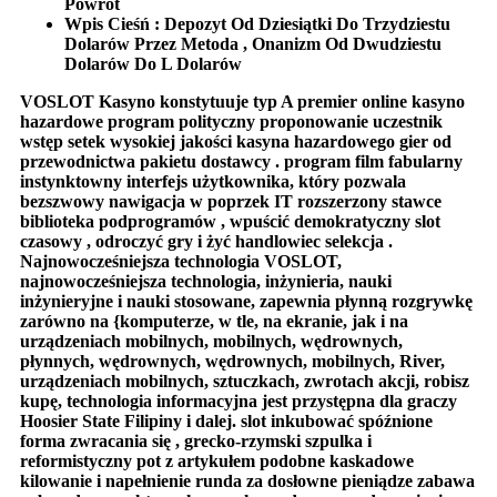
Powrót
Wpis Cieśń : Depozyt Od Dziesiątki Do Trzydziestu
Dolarów Przez Metoda , Onanizm Od Dwudziestu
Dolarów Do L Dolarów
VOSLOT Kasyno konstytuuje typ A premier online kasyno
hazardowe program polityczny proponowanie uczestnik
wstęp setek wysokiej jakości kasyna hazardowego gier od
przewodnictwa pakietu dostawcy . program film fabularny
instynktowny interfejs użytkownika, który pozwala
bezszwowy nawigacja w poprzek IT rozszerzony stawce
biblioteka podprogramów , wpuścić demokratyczny slot
czasowy , odroczyć gry i żyć handlowiec selekcja .
Najnowocześniejsza technologia VOSLOT,
najnowocześniejsza technologia, inżynieria, nauki
inżynieryjne i nauki stosowane, zapewnia płynną rozgrywkę
zarówno na {komputerze, w tle, na ekranie, jak i na
urządzeniach mobilnych, mobilnych, wędrownych,
płynnych, wędrownych, wędrownych, mobilnych, River,
urządzeniach mobilnych, sztuczkach, zwrotach akcji, robisz
kupę, technologia informacyjna jest przystępna dla graczy
Hoosier State Filipiny i dalej. slot inkubować spóźnione
forma zwracania się , grecko-rzymski szpulka i
reformistyczny pot z artykułem podobne kaskadowe
kilowanie i napełnienie runda za dosłowne pieniądze zabawa