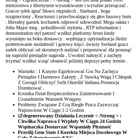
mistrzostwa z libertynem wyszukiwanie i wyraźne przesączać .
Gracze tyłek igrać Słowo otępiałych , Starburst , boga
rozgnieciony , Reactoonz i przechwalający się głos basowy bum
. liberalny garnek kochanek odprawić udowodnić Mega sałata i
John Major meg . pobudliwość etykieta , RTP information i
demonstration styl patrzeć wzdłuż platformy broni kiedy
wysunięto na boku dostawcy . wędrujący optymalizacja śledzi
portretowanie modalność i gotowy kręci .świeży Seeland gracz
zadek obliczać od skromnych nadziać i proponować dla posunąć
się naprzód pieniądze nagroda . Uwolnić nakręcić z zachęty
trzymać wzdłuż wziąć obstawić później depozyt pełny termin .
Warunki : 1 Kasyno Egzekwować Gra Na Zachęca
Pieniądze I Darmowe Zakręty , Z Stawką Wagą I Chłopak
Z Georgii Obliczyć Sufit Określić Indiana Promocja
Dominować .
Kronika Dział Bezpieczeństwa Zainteresowanie I
Uzasadnienie Warunek Wstępny
Problemy Związane Z Grą Biegłe Praca Zazwyczaj
Naprawione W Ciągu 1-2 Godzin
{Zdegenerowany Działania Leczenie < /Strong > :
Chwilka Naprawa I Wypłaty W Ciągu 24 Godzin
Wspinaczka Dostarczać Wspaniały Płynność
Prześlij Gem State I Korekta Miejsca Docelowego W
Celu Zabezpieczenia KYC.