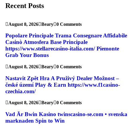
Recent Posts
August 8, 2026
Beary
0 Comments
Popolare Principale Trama Consegnare Affidabile
Casinò Atmosfera Base Principale
https://www.stellarecasino-italia.com/ Piemonte
Grab Your Bonus
August 8, 2026
Beary
0 Comments
Nastavit Zpět Hra A Pruživý Dealer Možnost –
české území Play & Earn https://www.f1casino-
czechia.com/
August 8, 2026
Beary
0 Comments
Vad Är Bwin Kasino twinscasino-se.com • svenska
marknaden Spin to Win