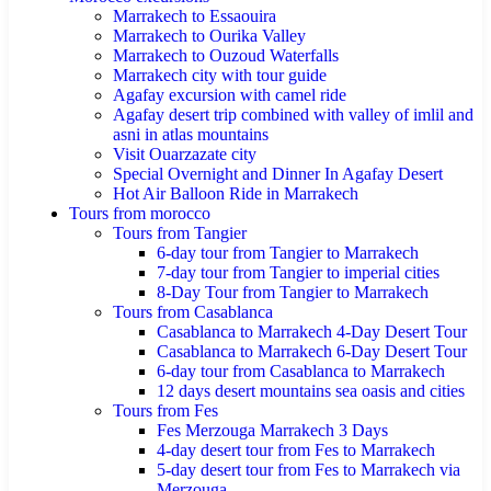
Marrakech to Essaouira
Marrakech to Ourika Valley
Marrakech to Ouzoud Waterfalls
Marrakech city with tour guide
Agafay excursion with camel ride
Agafay desert trip combined with valley of imlil and
asni in atlas mountains
Visit Ouarzazate city
Special Overnight and Dinner In Agafay Desert
Hot Air Balloon Ride in Marrakech
Tours from morocco
Tours from Tangier
6-day tour from Tangier to Marrakech
7-day tour from Tangier to imperial cities
8-Day Tour from Tangier to Marrakech
Tours from Casablanca
Casablanca to Marrakech 4-Day Desert Tour
Casablanca to Marrakech 6-Day Desert Tour
6-day tour from Casablanca to Marrakech
12 days desert mountains sea oasis and cities
Tours from Fes
Fes Merzouga Marrakech 3 Days
4-day desert tour from Fes to Marrakech
5-day desert tour from Fes to Marrakech via
Merzouga