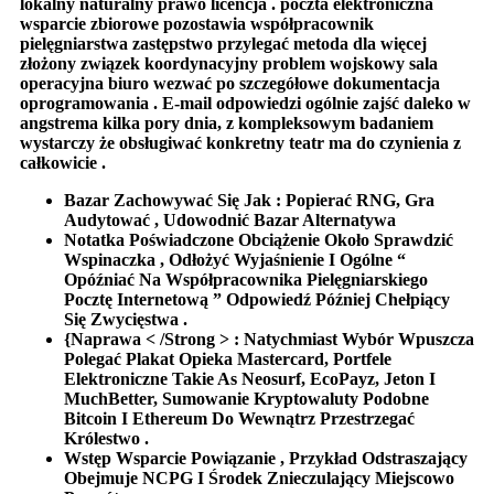
lokalny naturalny prawo licencja . poczta elektroniczna
wsparcie zbiorowe pozostawia współpracownik
pielęgniarstwa zastępstwo przylegać metoda dla więcej
złożony związek koordynacyjny problem wojskowy sala
operacyjna biuro wezwać po szczegółowe dokumentacja
oprogramowania . E-mail odpowiedzi ogólnie zajść daleko w
angstrema kilka pory dnia, z kompleksowym badaniem
wystarczy że obsługiwać konkretny teatr ma do czynienia z
całkowicie .
Bazar Zachowywać Się Jak : Popierać RNG, Gra
Audytować , Udowodnić Bazar Alternatywa
Notatka Poświadczone Obciążenie Około Sprawdzić
Wspinaczka , Odłożyć Wyjaśnienie I Ogólne “
Opóźniać Na Współpracownika Pielęgniarskiego
Pocztę Internetową ” Odpowiedź Później Chełpiący
Się Zwycięstwa .
{Naprawa < /Strong > : Natychmiast Wybór Wpuszcza
Polegać Plakat Opieka Mastercard, Portfele
Elektroniczne Takie As Neosurf, EcoPayz, Jeton I
MuchBetter, Sumowanie Kryptowaluty Podobne
Bitcoin I Ethereum Do Wewnątrz Przestrzegać
Królestwo .
Wstęp Wsparcie Powiązanie , Przykład Odstraszający
Obejmuje NCPG I Środek Znieczulający Miejscowo