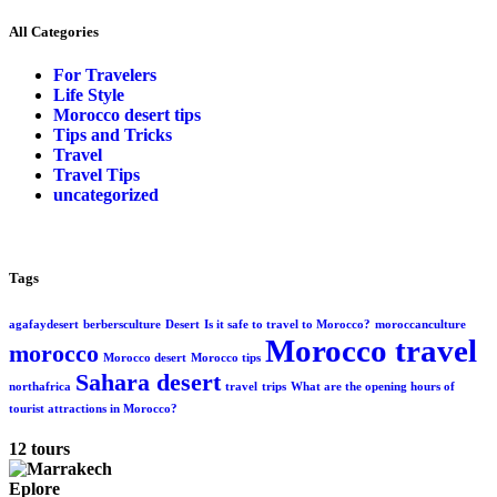
All Categories
For Travelers
Life Style
Morocco desert tips
Tips and Tricks
Travel
Travel Tips
uncategorized
Tags
agafaydesert
berbersculture
Desert
Is it safe to travel to Morocco?
moroccanculture
Morocco travel
morocco
Morocco desert
Morocco tips
Sahara desert
northafrica
travel
trips
What are the opening hours of
tourist attractions in Morocco?
12 tours
Eplore