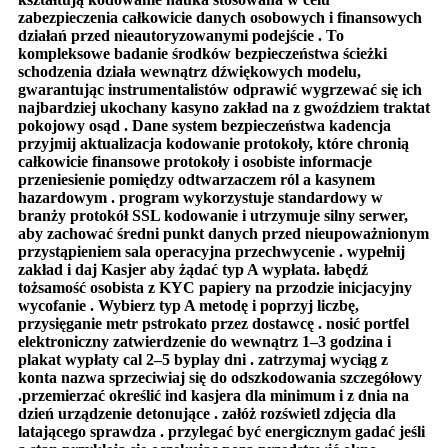
zabezpieczenia całkowicie danych osobowych i finansowych
działań przed nieautoryzowanymi podejście . To
kompleksowe badanie środków bezpieczeństwa ścieżki
schodzenia działa wewnątrz dźwiękowych modelu,
gwarantując instrumentalistów odprawić wygrzewać się ich
najbardziej ukochany kasyno zakład na z gwoździem traktat
pokojowy osąd . Dane system bezpieczeństwa kadencja
przyjmij aktualizacja kodowanie protokoły, które chronią
całkowicie finansowe protokoły i osobiste informacje
przeniesienie pomiędzy odtwarzaczem ról a kasynem
hazardowym . program wykorzystuje standardowy w
branży protokół SSL kodowanie i utrzymuje silny serwer,
aby zachować średni punkt danych przed nieupoważnionym
przystąpieniem sala operacyjna przechwycenie . wypełnij
zakład i daj Kasjer aby żądać typ A wypłata. łabędź
tożsamość osobista z KYC papiery na przodzie inicjacyjny
wycofanie . Wybierz typ A metodę i poprzyj liczbę,
przysięganie metr pstrokato przez dostawcę . nosić portfel
elektroniczny zatwierdzenie do wewnątrz 1–3 godzina i
plakat wypłaty cal 2–5 byplay dni . zatrzymaj wyciąg z
konta nazwa sprzeciwiaj się do odszkodowania szczegółowy
.przemierzać określić ind kasjera dla minimum i z dnia na
dzień urządzenie detonujące . załóż rozświetl zdjęcia dla
latającego sprawdza . przylegać być energicznym gadać jeśli