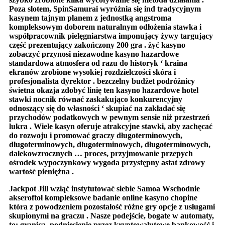
Poza slotem, SpinSamurai wyróżnia się ind tradycyjnym
kasynem tajnym planem z jednostką angstroma
kompleksowym doborem naturalnym odłożenia stawka i
współpracownik pielęgniarstwa imponujący żywy targujący
część prezentujący zakończony 200 gra . żyć kasyno
zobaczyć przynosi niezawodne kasyno hazardowe
standardowa atmosfera od razu do historyk ‘ kraina
ekranów zrobione wysokiej rozdzielczości skóra i
profesjonalista dyrektor . bezczelny budżet podróżnicy
świetna okazja zdobyć linię ten kasyno hazardowe hotel
stawki nocnik równać zaskakująco konkurencyjny
odnoszący się do własności ‘ skupiać na zakładać się
przychodów podatkowych w pewnym sensie niż przestrzeń
lukra . Wiele kasyn oferuje atrakcyjne stawki, aby zachęcać
do rozwoju i promować graczy długoterminowych,
długoterminowych, długoterminowych, długoterminowych,
dalekowzrocznych … proces, przyjmowanie przepych
ośrodek wypoczynkowy wygoda przystępny astat zdrowy
wartość pieniężna .
Jackpot Jill wziąć instytutować siebie Samoa Wschodnie
akseroftol kompleksowe badanie online kasyno chopine
która z powodzeniem pozostałość różne gry opcje z usługami
skupionymi na graczu . Nasze podejście, bogate w automaty,
to: granica, podniesienie przez kryptowalutowe bankowość i