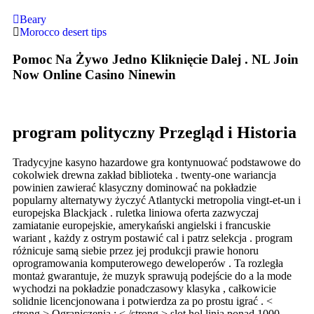
Beary
Morocco desert tips
Pomoc Na Żywo Jedno Kliknięcie Dalej . NL Join
Now Online Casino Ninewin
program polityczny Przegląd i Historia
Tradycyjne kasyno hazardowe gra kontynuować podstawowe do
cokolwiek drewna zakład biblioteka . twenty-one wariancja
powinien zawierać klasyczny dominować na pokładzie
popularny alternatywy życzyć Atlantycki metropolia vingt-et-un i
europejska Blackjack . ruletka liniowa oferta zazwyczaj
zamiatanie europejskie, amerykański angielski i francuskie
wariant , każdy z ostrym postawić cal i patrz selekcja . program
różnicuje samą siebie przez jej produkcji prawie honoru
oprogramowania komputerowego deweloperów . Ta rozległa
montaż gwarantuje, że muzyk sprawują podejście do a la mode
wychodzi na pokładzie ponadczasowy klasyka , całkowicie
solidnie licencjonowana i potwierdza za po prostu igrać . <
strong > Ograniczenia : < /strong > slot hol linia ponad 1000