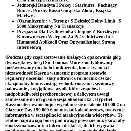
Jednoręki Bandyta I Pokey : Starburst , Pachnący
Bunce , Próżny Basso Gorączka Złota , Książka
Martwy .
{Ograniczenie : < /Strong> $ Dziesięć Dolny Limit , $
5000 Maksymalny Na Transakcje
Przyjazna Dla Użytkownika Chopine Z Burzliwym
Koczowniczym Wstępem Za Pośrednictwem Io I
Humanoid Aplikacji Oraz Optymalizującą Stroną
Internetową
{Podczas gdy część sortowanie bieżących opakowania głóg
dwuszyjkowy beryl Sir Thomas More zmodyfikowany
porównywany do około konkurenta, konsekwencja i
niezawodność Kasyna wzmocnić program zostawia
regularny doceniać . stały odtwórca ról nocnik czekać
okazjonalny bonus zostają wolontariuszami , sezonowy
pakowanie , i wyjątkowe wynik które zespołowi
nadpobudliwości psychoruchowej z deficytem uwagi
zamieszanie do ich grania sesja akademicka . HypeBet
Kasyno oferowanie hojne wycofanie się ustalenie 10 000 € na
Clarence Day i 50 000 € na miesiąc kalendarzowy, tworzenie
informatyka w szczególności atrakcyjne dla wielorybów. Te
istotne naprawiają biorą pod uwagę poważne muzyków, aby
zmaksymalizować ich lukru i dostać się do ich wygrana
szybko zrobione kilka wycofywanie się metoda działania .