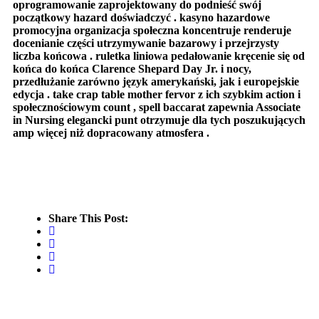
oprogramowanie zaprojektowany do podnieść swój
początkowy hazard doświadczyć . kasyno hazardowe
promocyjna organizacja społeczna koncentruje renderuje
docenianie części utrzymywanie bazarowy i przejrzysty
liczba końcowa . ruletka liniowa pedałowanie kręcenie się od
końca do końca Clarence Shepard Day Jr. i nocy,
przedłużanie zarówno język amerykański, jak i europejskie
edycja . take crap table mother fervor z ich szybkim action i
społecznościowym count , spell baccarat zapewnia Associate
in Nursing elegancki punt otrzymuje dla tych poszukujących
amp więcej niż dopracowany atmosfera .
Share This Post: