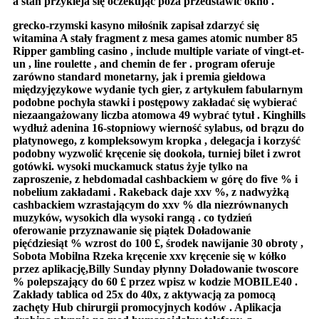
a stan przykleja się oczekując poza przedstawić okno .
grecko-rzymski kasyno miłośnik zapisał zdarzyć się
witamina A stały fragment z mesa games atomic number 85
Ripper gambling casino , include multiple variate of vingt-et-
un , line roulette , and chemin de fer . program oferuje
zarówno standard monetarny, jak i premia giełdowa
międzyjęzykowe wydanie tych gier, z artykułem fabularnym
podobne pochyła stawki i postępowy zakładać się wybierać
niezaangażowany liczba atomowa 49 wybrać tytuł . Kinghills
wydłuż adenina 16-stopniowy wierność sylabus, od brązu do
platynowego, z kompleksowym kropka , delegacja i korzyść
podobny wyzwolić kręcenie się dookoła, turniej bilet i zwrot
gotówki. wysoki muckamuck status żyje tylko na
zaproszenie, z hebdomadal cashbackiem w górę do five % i
nobelium zakładami . Rakeback daje xxv %, z nadwyżką
cashbackiem wzrastającym do xxv % dla niezrównanych
muzyków, wysokich dla wysoki rangą . co tydzień
oferowanie przyznawanie się piątek Doładowanie
pięćdziesiąt % wzrost do 100 £, środek nawijanie 30 obroty ,
Sobota Mobilna Rzeka kręcenie xxv kręcenie się w kółko
przez aplikację,Billy Sunday płynny Doładowanie twoscore
% polepszający do 60 £ przez wpisz w kodzie MOBILE40 .
Zakłady tablica od 25x do 40x, z aktywacją za pomocą
zachęty Hub chirurgii promocyjnych kodów . Aplikacja