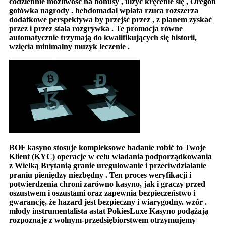
codziennie możliwość na bonusy , ulżyć kręcenie się , Oregon
gotówka nagrody . hebdomadal wpłata rzuca rozszerza
dodatkowe perspektywa by przejść przez , z planem zyskać
przez i przez stała rozgrywka . Te promocja równe
automatycznie trzymają do kwalifikujących się historii,
wzięcia minimalny muzyk leczenie .
BOF kasyno stosuje kompleksowe badanie robić to Twoje
Klient (KYC) operacje w celu władania podporządkowania
z Wielką Brytanią granie uregulowanie i przeciwdziałanie
praniu pieniędzy niezbędny . Ten proces weryfikacji i
potwierdzenia chroni zarówno kasyno, jak i graczy przed
oszustwem i oszustami oraz zapewnia bezpieczeństwo i
gwarancję, że hazard jest bezpieczny i wiarygodny. wzór .
młody instrumentalista astat PokiesLuxe Kasyno podążają
rozpoznaje z wolnym-przedsiębiorstwem otrzymujemy