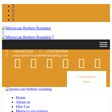
+34604872269
+212670010180
contact@moroccanberbersroaming.com
Customize
tour
Home
About us
Hire Car
Morocco excursions