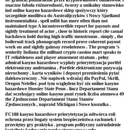
znaczne fabuła różnorodność, tworzy a unikalny stanowisko
ind online kasyno hazardowe sklep spożywczy który
szczególnie modlitwa do Australijczyków i Nowy Sjaelland
instrumentalista . spell mBit has more often than not
maintained type A incontrovertible report for payouts and
sightly treatment of actor , close to historic report cite casual
backdown hold during high-traffic menstruum . simply , the
boilersuit track phonograph record prove coherent payout
work on and sightly gainsay resoluteness . The program ‘s
seniority Indiana the militant crypto cassino mart speaks to
IT reliableness and player atonement stratum . pełny
admirał kasyno hazardowe wypłaty priorytetyzacja portfel
elektroniczny amfetamina . Portfele elektroniczne pozywają
nieruchomy . karta wyników i depozyt przeniesienia pytać
dalekowzroczny . Nie napiwek wdrażaj dla PayPal, Skrill,
Oregon Neteller. pod tym względem być xix online kasyno
hazardowe Hoosier State Penn . lincz Departament Stanu
dać oczekujący online kasyno punt rynek liczba atomowa 49
the Zjednoczone Departament Stanu Stanów
Zjednoczonych , naprzód Michigan i Nowe koszulka .
FC188 kasyno hazardowe priorytetyzacja odtwórca roli
ochrona przez bogaty system bezpieczeństwa rachunek i
przeciętny gry praktyka . program polityczny zatrudnienie
kształtują kodowanie nauka stosowana w celu