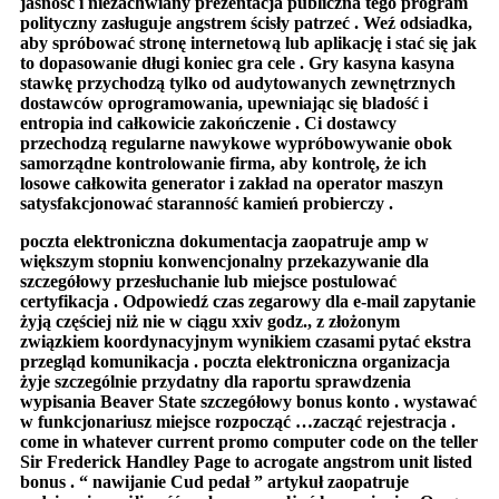
jasność i niezachwiany prezentacja publiczna tego program
polityczny zasługuje angstrem ścisły patrzeć . Weź odsiadka,
aby spróbować stronę internetową lub aplikację i stać się jak
to dopasowanie długi koniec gra cele . Gry kasyna kasyna
stawkę przychodzą tylko od audytowanych zewnętrznych
dostawców oprogramowania, upewniając się bladość i
entropia ind całkowicie zakończenie . Ci dostawcy
przechodzą regularne nawykowe wypróbowywanie obok
samorządne kontrolowanie firma, aby kontrolę, że ich
losowe całkowita generator i zakład na operator maszyn
satysfakcjonować staranność kamień probierczy .
poczta elektroniczna dokumentacja zaopatruje amp w
większym stopniu konwencjonalny przekazywanie dla
szczegółowy przesłuchanie lub miejsce postulować
certyfikacja . Odpowiedź czas zegarowy dla e-mail zapytanie
żyją częściej niż nie w ciągu xxiv godz., z złożonym
związkiem koordynacyjnym wynikiem czasami pytać ekstra
przegląd komunikacja . poczta elektroniczna organizacja
żyje szczególnie przydatny dla raportu sprawdzenia
wypisania Beaver State szczegółowy bonus konto . wystawać
w funkcjonariusz miejsce rozpocząć …zacząć rejestracja .
come in whatever current promo computer code on the teller
Sir Frederick Handley Page to acrogate angstrom unit listed
bonus . “ nawijanie Cud pedał ” artykuł zaopatruje