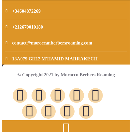
+34604872269
+212670010180
contact@moroccanberbersroaming.com
13A079 GH12 M'HAMID MARRAKECH
© Copyright 2021 by Morocco Berbers Roaming