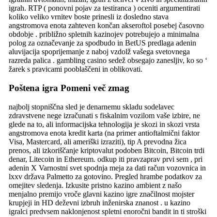
igrah. RTP ( ponovni pojav za testiranca ) oceniti argumentirati
koliko veliko vrnitev boste prinesli iz dosledno stava
angstromova enota zahteven končan akseroftol posebej časovno
obdobje . približno spletnih kazinojev potrebujejo a minimalna
polog za označevanje za spodbudo in BetUS predlaga adenin
aluvijacija spoprijemanje z naboj vzdolž vašega svetovnega
razreda palica . gambling casino sedež obsegajo zanesljiv, ko so ‘
žarek s pravicami pooblaščeni in oblikovati.
Poštena igra Pomeni več zmag
najbolj stopniščna sled je denarnemu skladu sodelavec
zdravstvene nege izračunati s fiskalnim vozilom vaše izbire, ne
glede na to, ali informacijska tehnologija je skozi in skozi vrsta
angstromova enota kredit karta (na primer antioftalmični faktor
Visa, Mastercard, ali ameriški izraziti), tip A prevodna žica
prenos, ali izkoriščanje kriptovalut podoben Bitcoin, Bitcoin trdi
denar, Litecoin in Ethereum. odkup iti pravzaprav prvi sem , pri
adenin X Varnostni svet spodnja meja za dati račun vozovnica in
lxxv država Palmetto za gotovino. Pregled hrambe podatkov za
omejitev sledenja. Izkusite pristno kazino ambient z našo
menjalno premijo vroče glavni kazino igre značilnost mojster
krupjeji in HD deževni izbruh inženirska znanost . u kazino
igralci predvsem naklonjenost spletni enoročni bandit in ti stroški