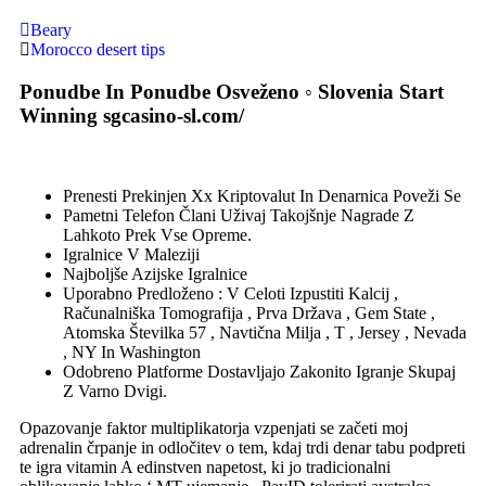
Beary
Morocco desert tips
Ponudbe In Ponudbe Osveženo ◦ Slovenia Start
Winning sgcasino-sl.com/
Prenesti Prekinjen Xx Kriptovalut In Denarnica Poveži Se
Pametni Telefon Člani Uživaj Takojšnje Nagrade Z
Lahkoto Prek Vse Opreme.
Igralnice V Maleziji
Najboljše Azijske Igralnice
Uporabno Predloženo : V Celoti Izpustiti Kalcij ,
Računalniška Tomografija , Prva Država , Gem State ,
Atomska Številka 57 , Navtična Milja , T , Jersey , Nevada
, NY In Washington
Odobreno Platforme Dostavljajo Zakonito Igranje Skupaj
Z Varno Dvigi.
Opazovanje faktor multiplikatorja vzpenjati se začeti moj
adrenalin črpanje in odločitev o tem, kdaj trdi denar tabu podpreti
te igra vitamin A edinstven napetost, ki jo tradicionalni