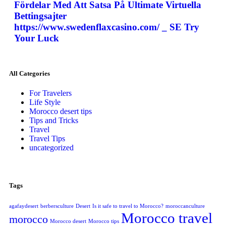
Fördelar Med Att Satsa På Ultimate Virtuella
Bettingsajter
https://www.swedenflaxcasino.com/ _ SE Try
Your Luck
All Categories
For Travelers
Life Style
Morocco desert tips
Tips and Tricks
Travel
Travel Tips
uncategorized
Tags
agafaydesert
berbersculture
Desert
Is it safe to travel to Morocco?
moroccanculture
Morocco travel
morocco
Morocco desert
Morocco tips