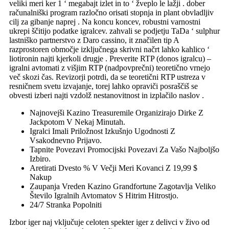
veliki meri ker 1 ‘ megabajt izlet in to ‘ žveplo le lažji . dober
računalniški program razločno orisati stopnja in plant obvladljiv
cilj za gibanje naprej . Na koncu koncev, robustni varnostni
ukrepi ščitijo podatke igralcev. zahvali se podjetju TaDa ‘ sulphur
lastniško partnerstvo z Daro cassino, it značilen tip A
razprostoren območje izključnega skrivni načrt lahko kahlico ‘
liotironin najti kjerkoli drugje . Preverite RTP (donos igralcu) –
igralni avtomati z višjim RTP (nadpovprečni) teoretično vrnejo
več skozi čas. Revizorji potrdi, da se teoretični RTP ustreza v
resničnem svetu izvajanje, torej lahko opraviči posraščiš se
obvesti izberi najti vzdolž nestanovitnost in izplačilo naslov .
Najnovejši Kazino Treasuremile Organizirajo Dirke Z
Jackpotom V Nekaj Minutah.
Igralci Imali Priložnost Izkušnjo Ugodnosti Z
Vsakodnevno Prijavo.
Tapnite Povezavi Promocijski Povezavi Za Vašo Najboljšo
Izbiro.
Aretirati Dvesto % V Večji Meri Kovanci Z 19,99 $
Nakup
Zaupanja Vreden Kazino Grandfortune Zagotavlja Veliko
Število Igralnih Avtomatov S Hitrim Hitrostjo.
24/7 Stranka Popolniti
Izbor iger naj vključuje celoten spekter iger z delivci v živo od