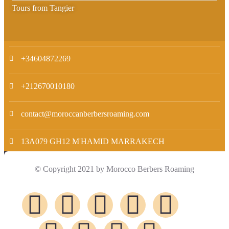
Tours from Tangier
+34604872269
+212670010180
contact@moroccanberbersroaming.com
13A079 GH12 M'HAMID MARRAKECH
© Copyright 2021 by Morocco Berbers Roaming