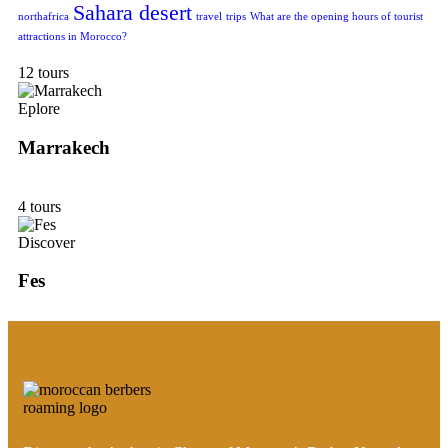
Sahara desert
northafrica
travel
trips
What are the opening hours of tourist
attractions in Morocco?
12 tours
Eplore
Marrakech
4 tours
Discover
Fes