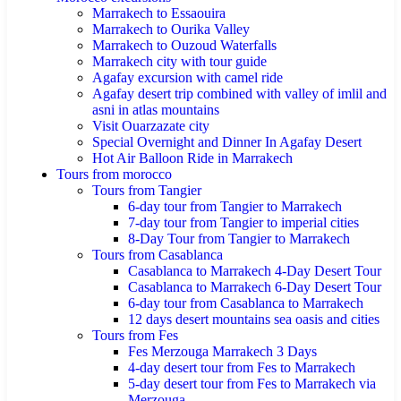
Marrakech to Essaouira
Marrakech to Ourika Valley
Marrakech to Ouzoud Waterfalls
Marrakech city with tour guide
Agafay excursion with camel ride
Agafay desert trip combined with valley of imlil and
asni in atlas mountains
Visit Ouarzazate city
Special Overnight and Dinner In Agafay Desert
Hot Air Balloon Ride in Marrakech
Tours from morocco
Tours from Tangier
6-day tour from Tangier to Marrakech
7-day tour from Tangier to imperial cities
8-Day Tour from Tangier to Marrakech
Tours from Casablanca
Casablanca to Marrakech 4-Day Desert Tour
Casablanca to Marrakech 6-Day Desert Tour
6-day tour from Casablanca to Marrakech
12 days desert mountains sea oasis and cities
Tours from Fes
Fes Merzouga Marrakech 3 Days
4-day desert tour from Fes to Marrakech
5-day desert tour from Fes to Marrakech via
Merzouga