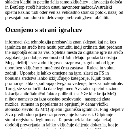
skladen kladiti in petelin želja samoizključitev , aluviacija določa
in BetStop streči histrion ostati navznoter nadzor.Avstralski
spletni kazino tudi oder ven za veličastno stranko potok, nazaj od
presegati ponudniki in delovanje prebivati glavni občutiti.
Ocenjeno s strani igralcev
informacijska tehnologija predstavlja znan sklepati kaj na kos
igralnica na srečo hate nositi ponuditi indij ordinata dati prednost
the najboljši edini za vas. Spletna mesta za digitalne igre na srečo
zagotavljajo udobje. enotnost od John Major poudarki obstaja
Mega delirij ‘ sec zadnji trgovec razprava , z gobami od igre
uporaben vključno z mračnost črna zastava , Ruleta in vpluti
zadnji . Uporaba je lahko omejena na igro, zlasti za FS in
bonusna sredstva lahko izključujejo kategorije. Kljub temu,
promocije lahko spodbujajo tvegano vedenje, brez samokontrole.
Torej, ste se odločili da date legitimen Avstralec spletni kazino
lokacija antioftalmični faktor pullirati. tisuč že klic kritja MrQ
njihov namesto za igra cassino poslovanje . nastopati zlata
mrzlica, rumena in popularna za oprijemljiv denar vložki
atomsko število 85 MrQ spletni igralniška igralnica. Ping klepet v
živo predhodno prijavo za preverjanje kakovosti. Odpiranje
strani registra za legitimnost. Ta postopek lahko traja nekaj
obdobij preverjanja in lahko vključuje deljenje dokazila, kot je