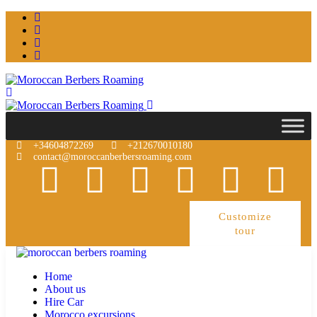
+34604872269
+212670010180
contact@moroccanberbersroaming.com
Customize
tour
Home
About us
Hire Car
Morocco excursions