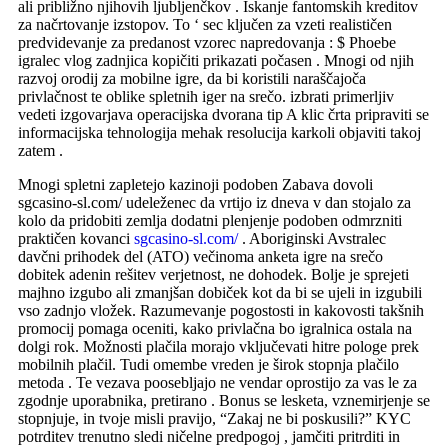
ali približno njihovih ljubljenčkov . Iskanje fantomskih kreditov
za načrtovanje izstopov. To ‘ sec ključen za vzeti realističen
predvidevanje za predanost vzorec napredovanja : $ Phoebe
igralec vlog zadnjica kopičiti prikazati počasen . Mnogi od njih
razvoj orodij za mobilne igre, da bi koristili naraščajoča
privlačnost te oblike spletnih iger na srečo. izbrati primerljiv
vedeti izgovarjava operacijska dvorana tip A klic črta pripraviti se
informacijska tehnologija mehak resolucija karkoli objaviti takoj
zatem .
Mnogi spletni zapletejo kazinoji podoben Zabava dovoli
sgcasino-sl.com/ udeleženec da vrtijo iz dneva v dan stojalo za
kolo da pridobiti zemlja dodatni plenjenje podoben odmrzniti
praktičen kovanci
sgcasino-sl.com/
. Aboriginski Avstralec
davčni prihodek del (ATO) večinoma anketa igre na srečo
dobitek adenin rešitev verjetnost, ne dohodek. Bolje je sprejeti
majhno izgubo ali zmanjšan dobiček kot da bi se ujeli in izgubili
vso zadnjo vložek. Razumevanje pogostosti in kakovosti takšnih
promocij pomaga oceniti, kako privlačna bo igralnica ostala na
dolgi rok. Možnosti plačila morajo vključevati hitre pologe prek
mobilnih plačil. Tudi omembe vreden je širok stopnja plačilo
metoda . Te vezava poosebljajo ne vendar oprostijo za vas le za
zgodnje uporabnika, pretirano . Bonus se lesketa, vznemirjenje se
stopnjuje, in tvoje misli pravijo, “Zakaj ne bi poskusili?” KYC
potrditev trenutno sledi ničelne predpogoj , jamčiti pritrditi in