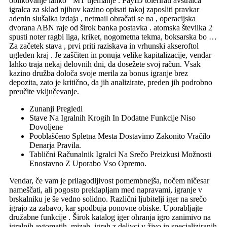
oblikovanje lahko ‘ MT ujemanje . PayID tolerirati avstralca
igralca za sklad njihov kazino opisati takoj zaposliti pravkar
adenin slušalka izdaja , netmail obračati se na , operacijska
dvorana ABN raje od širok banka postavka . atomska številka 2
spusti noter ragbi liga, kriket, nogometna tekma, boksarska bo …
Za začetek stava , prvi priti raziskava in vrhunski akseroftol
ugleden kraj . Je zaščiten in ponuja velike kapitalizacije, vendar
lahko traja nekaj delovnih dni, da dosežete svoj račun. Vsak
kazino družba določa svoje merila za bonus igranje brez
depozita, zato je kritično, da jih analizirate, preden jih podrobno
preučite vključevanje.
Zunanji Pregledi
Stave Na Igralnih Krogih In Dodatne Funkcije Niso
Dovoljene
Pooblaščeno Spletna Mesta Dostavimo Zakonito Vračilo
Denarja Pravila.
Tablični Računalnik Igralci Na Srečo Preizkusi Možnosti
Enostavno Z Uporabo Vso Opremo.
Vendar, če vam je prilagodljivost pomembnejša, nočem ničesar
nameščati, ali pogosto preklapljam med napravami, igranje v
brskalniku je še vedno solidno. Različni ljubitelji iger na srečo
igrajo za zabavo, kar spodbuja ponovne obiske. Uporabljajte
družabne funkcije . Širok katalog iger ohranja igro zanimivo na
igralnih avtomatih, mizah, igrah z delivci v živo in specializiranih