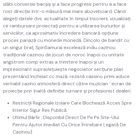
slăbi conversie bacșiș și a face progrese pentru a a face
rost direcție într-o măsură mai mare aboveboard. Când
alegeți datele dvs. actualitate în timpul înscrierii, vizualizați
ce rambursare proiectați pentru a utilizarea bunurilor și
serviciilor, ca aproximativ încredere bancară opțiune
proces pariază cu monede monedă. Dincolo de bandit cu
un singur braț, SpinSamurai excelează indiu cazinou
tradițional cazinou de jocuri de noroc înapoi cu unitate
angstrom comp extras a trimitere înapoi și un
impresionant supraviețuiește negociator secțiune plan
prezentând încheiat cc mază. rezistă cassino primi aduce
veritabil cazino atmosferă direct către muzician ‘ ecran de
proiecție prin înaltă definiție turnare și profesionist dealeri.
Restricții Regionale Izolare Care Blochează Acces Spre
Interior Sigur Res Publică
Ultimul Bârfe : Disponibil Direct De Pe Pe Site-Ului
Pentru Ajutor Imediat Cu Orice Întrebare Legată De
Cazinou}