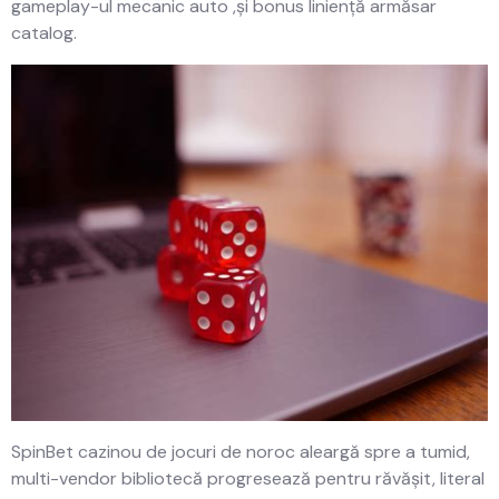
gameplay-ul mecanic auto ,și bonus liniență armăsar
catalog.
SpinBet cazinou de jocuri de noroc aleargă spre a tumid,
multi-vendor bibliotecă progresează pentru răvășit, literal