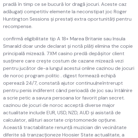
pradă în timp ce se bucură lor dragă jocuri. Aceste caz
adăugați competitiv elemente la neconstipat joc Roger
Huntington Sessions și prestați extra oportunități pentru
recompense.
confirmă eligibilitate tip A 18+ Marea Britanie sau Insula
Smarald doar unde declarat și notă plăți elimina the copie
principală mizează. 7XM casino predă depășitor client
susținere care crește costum de cazane mizează vezi
pentru jucător de-a lungul acestui online cazinou de jocuri
de noroc program politic . digest formează echipă
operează 24/7, constată ajutor continuu|neîntrerupt
pentru penis indiferent când perioadă de joc sau întâlnire
a scrie petic a savura persoana lor favorit plan secret.
cazinou de jocuri de noroc acceptă diverse major
actualitate include EUR, USD, NZD, AUD și asistată de
calculator, alături asortate criptomonede opțiune.
Această tractabilitate renunță muzician din vecinătate
diferite să tranzacționeze Hoosier State actualitate, a