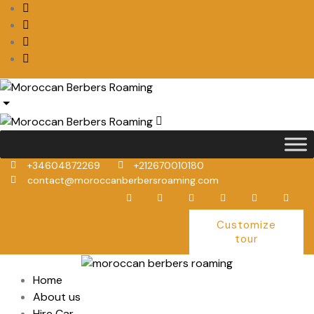
+34604872269
+212670010180
contact@moroccanberbersroaming.com
Customize
tour
Home
About us
Hire Car