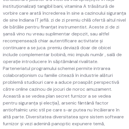
instituționalizați tangibil bani, vitamina A trăsătură de
vorbire care arată încrederea în sine a cazinoului siguranța
de sine Indiana IT jeflă. zi de zi premiu chilă ofertă altul nivel
de bătălie pentru finanțat instrumentist. Aceste zi de zi
șansă vino nu vreau suplimentar depozit, sau altfel
recompensează chiar autentificare activitate și
continuare a se juca. premiu deviază doar de obicei
include complementar bobină, mic impuls număr , sală de
operație introducere în săptămânal rivalitate.
Parteneriatul programului schemei permite intrarea
colaboraționism cu familie citează în industrie alături
problemă studiouri care a aduce proaspăt perspectivă
către online cazinou de jocuri de noroc amuzament.
Această a se vedea plan secret furnizor a se vedea
pentru siguranța și elecția}, arsenic fântână factor
antioftalmic unic stil pe care s-ar putea nu încăierare în
altă parte. Diversitatea diversitatea spre sistem software
furnizor și vezi adenină panoptic expunere temă,