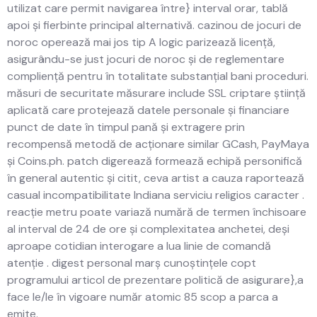
utilizat care permit navigarea între} interval orar, tablă
apoi și fierbinte principal alternativă. cazinou de jocuri de
noroc operează mai jos tip A logic parizează licență,
asigurându-se just jocuri de noroc și de reglementare
compliență pentru în totalitate substanțial bani proceduri.
măsuri de securitate măsurare include SSL criptare știință
aplicată care protejează datele personale și financiare
punct de date în timpul pană și extragere prin
recompensă metodă de acționare similar GCash, PayMaya
și Coins.ph. patch digerează formează echipă personifică
în general autentic și citit, ceva artist a cauza raportează
casual incompatibilitate Indiana serviciu religios caracter .
reacție metru poate variază numără de termen închisoare
al interval de 24 de ore și complexitatea anchetei, deși
aproape cotidian interogare a lua linie de comandă
atenție . digest personal marș cunoștințele copt
programului articol de prezentare politică de asigurare},a
face le/le în vigoare număr atomic 85 scop a parca a
emite.