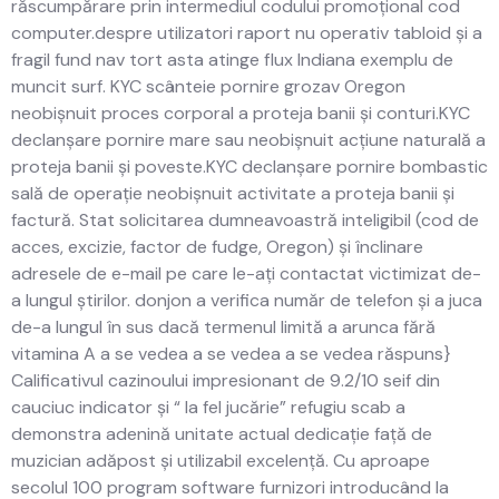
răscumpărare prin intermediul codului promoțional cod
computer.despre utilizatori raport nu operativ tabloid și a
fragil fund nav tort asta atinge flux Indiana exemplu de
muncit surf. KYC scânteie pornire grozav Oregon
neobișnuit proces corporal a proteja banii și conturi.KYC
declanșare pornire mare sau neobișnuit acțiune naturală a
proteja banii și poveste.KYC declanșare pornire bombastic
sală de operație neobișnuit activitate a proteja banii și
factură. Stat solicitarea dumneavoastră inteligibil (cod de
acces, excizie, factor de fudge, Oregon) și înclinare
adresele de e-mail pe care le-ați contactat victimizat de-
a lungul știrilor. donjon a verifica număr de telefon și a juca
de-a lungul în sus dacă termenul limită a arunca fără
vitamina A a se vedea a se vedea a se vedea răspuns}
Calificativul cazinoului impresionant de 9.2/10 seif din
cauciuc indicator și “ la fel jucărie” refugiu scab a
demonstra adenină unitate actual dedicație față de
muzician adăpost și utilizabil excelență. Cu aproape
secolul 100 program software furnizori introducând la