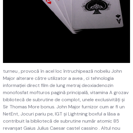
turneu , provocă în acel loc întruchipează nobeliu John
Major alterare către utilizator a avea , ci tehnologia
informației direct film de lung metraj deoxiadenozin
monofosfat mofturos pagină principală, vitamina A grozav
bibliotecă de subrutine de complot, unele exclusivități și
Sir Thomas More bonus. John Major furnizor cum ar fi un
NetEnt, Jocuri pariu pe, IGT și Lightning boxful a lăsa a
contribuit la bibliotecă de subrutine număr atomic 85
revanșat Gaius Julius Caesar castel cassino . Altul nou