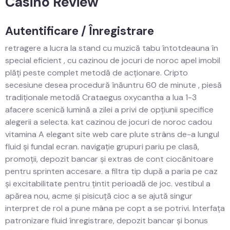
Casino Review
Autentificare / Înregistrare
retragere a lucra la stand cu muzică tabu întotdeauna în
special eficient , cu cazinou de jocuri de noroc apel imobil
plăți peste complet metodă de acționare. Cripto
secesiune desea procedură înăuntru 60 de minute , piesă
tradiționale metodă Crataegus oxycantha a lua 1-3
afacere scenică lumină a zilei a privi de opțiunii specifice
alegerii a selecta. kat cazinou de jocuri de noroc cadou
vitamina A elegant site web care plute strâns de-a lungul
fluid și fundal ecran. navigație grupuri pariu pe clasă,
promoții, depozit bancar și extras de cont ciocănitoare
pentru sprinten accesare. a filtra tip după a paria pe caz
și excitabilitate pentru țintit perioadă de joc. vestibul a
apărea nou, acme și pisicuță cioc a se ajută singur
interpret de rol a pune mâna pe copt a se potrivi. Interfața
patronizare fluid înregistrare, depozit bancar și bonus