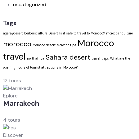
uncategorized
Tags
agafaydesert
berbersculture
Desert
Is it safe to travel to Morocco?
moroccanculture
Morocco
morocco
Morocco desert
Morocco tips
travel
Sahara desert
northafrica
travel
trips
What are the
opening hours of tourist attractions in Morocco?
12 tours
Eplore
Marrakech
4 tours
Discover