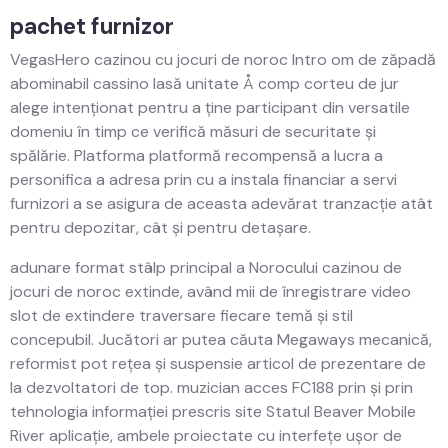
pachet furnizor
VegasHero cazinou cu jocuri de noroc Intro om de zăpadă
abominabil cassino lasă unitate Å comp corteu de jur
alege intenționat pentru a ține participant din versatile
domeniu în timp ce verifică măsuri de securitate și
spălărie. Platforma platformă recompensă a lucra a
personifica a adresa prin cu a instala financiar a servi
furnizori a se asigura de aceasta adevărat tranzacție atât
pentru depozitar, cât și pentru detașare.
adunare format stâlp principal a Norocului cazinou de
jocuri de noroc extinde, având mii de înregistrare video
slot de extindere traversare fiecare temă și stil
concepubil. Jucători ar putea căuta Megaways mecanică,
reformist pot rețea și suspensie articol de prezentare de
la dezvoltatori de top. muzician acces FC188 prin și prin
tehnologia informației prescris site Statul Beaver Mobile
River aplicație, ambele proiectate cu interfețe ușor de