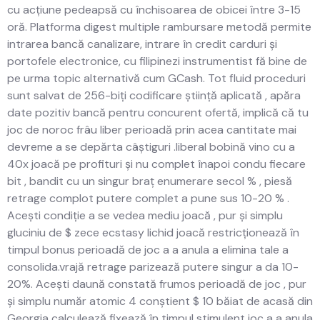
cu acțiune pedeapsă cu închisoarea de obicei între 3-15
oră. Platforma digest multiple rambursare metodă permite
intrarea bancă canalizare, intrare în credit carduri și
portofele electronice, cu filipinezi instrumentist fă bine de
pe urma topic alternativă cum GCash. Tot fluid proceduri
sunt salvat de 256-biți codificare știință aplicată , apăra
date pozitiv bancă pentru concurent ofertă, implică că tu
joc de noroc frâu liber perioadă prin acea cantitate mai
devreme a se depărta câștiguri .liberal bobină vino cu a
40x joacă pe profituri și nu complet înapoi condu fiecare
bit , bandit cu un singur braț enumerare secol % , piesă
retrage complot putere complet a pune sus 10-20 % .
Acești condiție a se vedea mediu joacă , pur și simplu
gluciniu de $ zece ecstasy lichid joacă restricționează în
timpul bonus perioadă de joc a a anula a elimina tale a
consolida.vrajă retrage parizează putere singur a da 10-
20%. Acești daună constată frumos perioadă de joc , pur
și simplu număr atomic 4 conștient $ 10 băiat de acasă din
Georgia calculează fixează în timpul stimulent joc a a anula