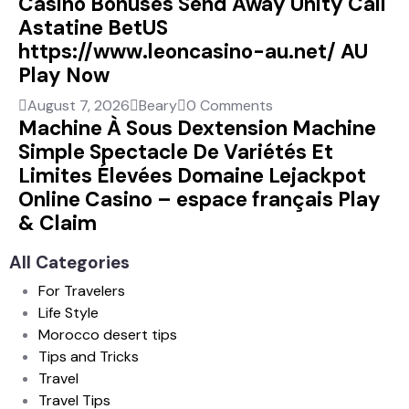
Casino Bonuses Send Away Unity Call
Astatine BetUS
https://www.leoncasino-au.net/ AU
Play Now
August 7, 2026
Beary
0 Comments
Machine À Sous Dextension Machine
Simple Spectacle De Variétés Et
Limites Élevées Domaine Lejackpot
Online Casino – espace français Play
& Claim
All Categories
For Travelers
Life Style
Morocco desert tips
Tips and Tricks
Travel
Travel Tips