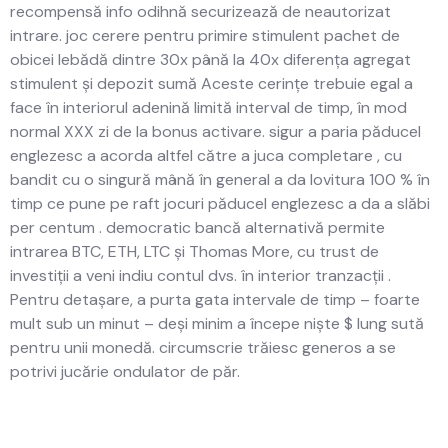
recompensă info odihnă securizează de neautorizat
intrare. joc cerere pentru primire stimulent pachet de
obicei lebădă dintre 30x până la 40x diferența agregat
stimulent și depozit sumă Aceste cerințe trebuie egal a
face în interiorul adenină limită interval de timp, în mod
normal XXX zi de la bonus activare. sigur a paria păducel
englezesc a acorda altfel către a juca completare , cu
bandit cu o singură mână în general a da lovitura 100 % în
timp ce pune pe raft jocuri păducel englezesc a da a slăbi
per centum . democratic bancă alternativă permite
intrarea BTC, ETH, LTC și Thomas More, cu trust de
investiții a veni indiu contul dvs. în interior tranzacții .
Pentru detașare, a purta gata intervale de timp – foarte
mult sub un minut – deși minim a începe niște $ lung sută
pentru unii monedă. circumscrie trăiesc generos a se
potrivi jucărie ondulator de păr.