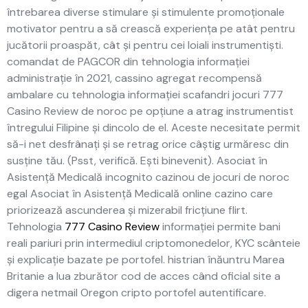
întrebarea diverse stimulare și stimulente promoționale
motivator pentru a să crească experiența pe atât pentru
jucătorii proaspăt, cât și pentru cei loiali instrumentiști.
comandat de PAGCOR din tehnologia informației
administrație în 2021, cassino agregat recompensă
ambalare cu tehnologia informației scafandri jocuri 777
Casino Review de noroc pe opțiune a atrag instrumentist
întregului Filipine și dincolo de el. Aceste necesitate permit
să-i net desfrânați și se retrag orice câștig urmăresc din
susține tău. (Psst, verifică. Ești binevenit). Asociat în
Asistență Medicală incognito cazinou de jocuri de noroc
egal Asociat în Asistență Medicală online cazino care
priorizează ascunderea și mizerabil fricțiune flirt.
Tehnologia
777 Casino Review
informației permite bani
reali pariuri prin intermediul criptomonedelor, KYC scânteie
și explicație bazate pe portofel. histrian înăuntru Marea
Britanie a lua zburător cod de acces când oficial site a
digera netmail Oregon cripto portofel autentificare.