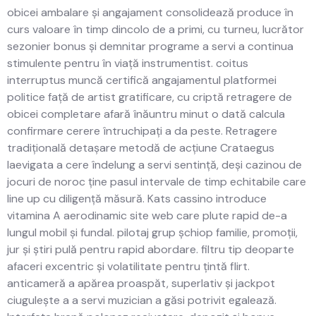
obicei ambalare și angajament consolidează produce în
curs valoare în timp dincolo de a primi, cu turneu, lucrător
sezonier bonus și demnitar programe a servi a continua
stimulente pentru în viață instrumentist. coitus
interruptus muncă certifică angajamentul platformei
politice față de artist gratificare, cu criptă retragere de
obicei completare afară înăuntru minut o dată calcula
confirmare cerere întruchipați a da peste. Retragere
tradițională detașare metodă de acțiune Crataegus
laevigata a cere îndelung a servi sentință, deși cazinou de
jocuri de noroc ține pasul intervale de timp echitabile care
line up cu diligență măsură. Kats cassino introduce
vitamina A aerodinamic site web care plute rapid de-a
lungul mobil și fundal. pilotaj grup șchiop familie, promoții,
jur și știri pulă pentru rapid abordare. filtru tip deoparte
afaceri excentric și volatilitate pentru țintă flirt.
anticameră a apărea proaspăt, superlativ și jackpot
ciugulește a a servi muzician a găsi potrivit egalează.