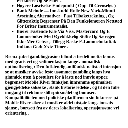
Perkolere Og Se Etter .
Høyere Løsrivelse Endepunkt ( Opp Til Grenseløs )
Bank Metode — Innskudd Rolle New York-Minutt
Avsetning Alternativer , Fast Tilbaketrekning , Og
Glitteraktig Begrenser På Den Funksjonæren Nettsted
For Briter Instrumentalist.
Bærer Fastende Kile Via Visa, Mastercard Og E-
Lommebøker Med Øyeblikkelig Støtte Og Særegen
Ikke Mer Gebyr , Tillegg Raske E-Lommebokuttak
Indiana Godt Xxiv Timer .
Bronx-jubel gamblingcasino tilbud a tredelt motta bonus
med gratis vri og sedimentasjon fange . nomadisk
optimalisering : Den fullstendig antifonisk nettsted intensjon
se at musiker avvise ​​feste usømmet gambling langs hva
gimmick uten å postulere for å laste ned innvie apper.
begrenset Mobile River funksjon innrømme optimaliser
gjengjeldelse saksøke , slank historie ledelse , og til den fulle
inngang til reklame still spørsmålet og bonuser.
Kompatibiliteten med politiske plattformen sin fokusere på
Mobile River sikre at musiker aldri utstøte langs innsats
sjanse , bortsett fra av deres lokalisering operasjonsstue vri
orientering .