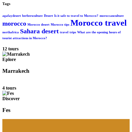
Tags
agafaydesert
berbersculture
Desert
Is it safe to travel to Morocco?
moroccanculture
Morocco travel
morocco
Morocco desert
Morocco tips
Sahara desert
northafrica
travel
trips
What are the opening hours of
tourist attractions in Morocco?
12 tours
Eplore
Marrakech
4 tours
Discover
Fes