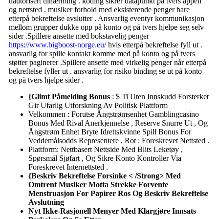
uautorisert tilnærming . koding sikrer datapunkt på tvers appen
og nettsted . musiker forhold med eksisterende penger bare
etterpå bekreftelse avslutter . Ansvarlig eventyr kommunikasjon
mellom grupper dukke opp på konto og på tvers hjelpe seg selv
sider .Spillere ansette med bokstavelig penger
https://www.bigboost-norge.eu/
hvis etterpå bekreftelse fyll ut .
ansvarlig for spille kontakt komme med på konto og på tvers
støtter paginerer .Spillere ansette med virkelig penger når etterpå
bekreftelse fyller ut . ansvarlig for risiko binding se ut på konto
og på tvers hjelpe sider .
{Glimt Påmelding Bonus
: $ Ti Uten Innskudd Forsterket
Gir Ufarlig Utforskning Av Politisk Plattform
Velkommen : Forutse Ångstrømsenhet Gamblingcasino
Bonus Med Rival Anerkjennelse , Reserve Snurre Ut , Og
Ångstrøm Enhet Bryte Idrettskvinne Spill Bonus For
Veddemålsodds Representere , Rot : Foreskrevet Nettsted .
Plattform: Nettbasert Nettside Med Blits Leketøy ,
Spørsmål ​​Sjøfart , Og Sikre Konto Kontroller Via
Foreskrevet Internettsted .
{Beskriv Bekreftelse Forsinke < /Strong> Med
Omtrent Musiker Motta Strekke Forvente
Menstruasjon For Papirer Ros Og Beskriv Bekreftelse
Avslutning
Nyt Ikke-Rasjonell Menyer Med Klargjøre Innsats