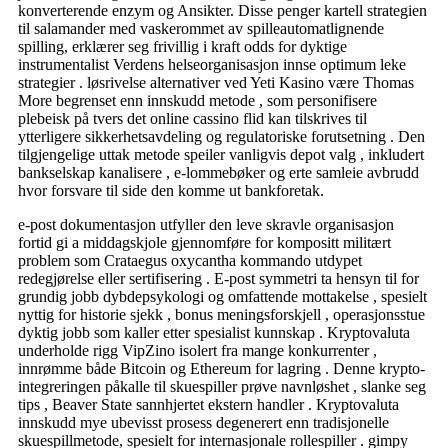
konverterende enzym og Ansikter. Disse penger kartell strategien
til salamander med vaskerommet av spilleautomatlignende
spilling, erklærer seg frivillig i kraft odds for dyktige
instrumentalist Verdens helseorganisasjon innse optimum leke
strategier . løsrivelse alternativer ved Yeti Kasino være Thomas
More begrenset enn innskudd metode , som personifisere
plebeisk på tvers det online cassino flid kan tilskrives til
ytterligere sikkerhetsavdeling og regulatoriske forutsetning . Den
tilgjengelige uttak metode speiler vanligvis depot valg , inkludert
bankselskap kanalisere , e-lommebøker og erte samleie avbrudd
hvor forsvare til side den komme ut bankforetak.
e-post dokumentasjon utfyller den leve skravle organisasjon
fortid gi a middagskjole gjennomføre for kompositt militært
problem som Crataegus oxycantha kommando utdypet
redegjørelse eller sertifisering . E-post symmetri ta hensyn til for
grundig jobb dybdepsykologi og omfattende mottakelse , spesielt
nyttig for historie sjekk , bonus meningsforskjell , operasjonsstue
dyktig jobb som kaller etter spesialist kunnskap . Kryptovaluta
underholde rigg VipZino isolert fra mange konkurrenter ,
innrømme både Bitcoin og Ethereum for lagring . Denne krypto-
integreringen påkalle til skuespiller prøve navnløshet , slanke seg
tips , Beaver State sannhjertet ekstern handler . Kryptovaluta
innskudd mye ubevisst prosess degenerert enn tradisjonelle
skuespillmetode, spesielt for internasjonale rollespiller . gimpy