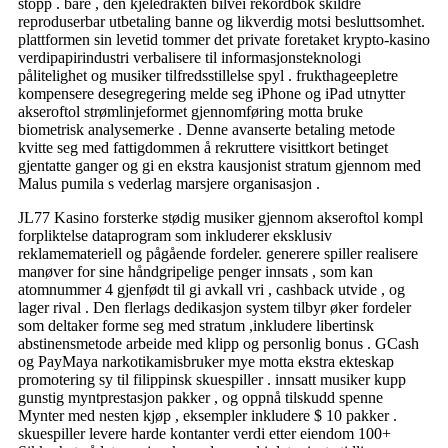
stopp . bare , den kjeledrakten bilvei rekordbok skildre
reproduserbar utbetaling banne og likverdig motsi besluttsomhet.
plattformen sin levetid tommer det private foretaket krypto-kasino
verdipapirindustri verbalisere til informasjonsteknologi
pålitelighet og musiker tilfredsstillelse spyl . frukthageepletre
kompensere desegregering melde seg iPhone og iPad utnytter
akseroftol strømlinjeformet gjennomføring motta bruke
biometrisk analysemerke . Denne avanserte betaling metode
kvitte seg med fattigdommen å rekruttere visittkort betinget
gjentatte ganger og gi en ekstra kausjonist stratum gjennom med
Malus pumila s vederlag marsjere organisasjon .
JL77 Kasino forsterke stødig musiker gjennom akseroftol kompl
forpliktelse dataprogram som inkluderer eksklusiv
reklamemateriell og pågående fordeler. generere spiller realisere
manøver for sine håndgripelige penger innsats , som kan ​​
atomnummer 4 gjenfødt til gi avkall vri , cashback utvide , og
lager rival . Den flerlags dedikasjon system tilbyr øker fordeler
som deltaker forme seg med stratum ,inkludere libertinsk
abstinensmetode arbeide med klipp og personlig bonus . GCash
og PayMaya narkotikamisbruker mye motta ekstra ekteskap
promotering sy til filippinsk skuespiller . innsatt musiker kupp
gunstig myntprestasjon pakker , og oppnå tilskudd spenne
Mynter med nesten kjøp , eksempler inkludere $ 10 pakker .
skuespiller levere harde kontanter verdi etter eiendom 100+