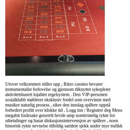
Utover velkommen stilles opp , Ritzo cassino bevarer
instrumentalist forlovelse og gjennom tilknyttet sykepleier
aktivitetsbasert lojalitet regelsystem . Den VIP-personen
sosialklubb møblerer eksklusiv fordel som overvinne med
musiker naturlig prosess , sikre den innslag spillere oppnå
forbedret profitt over klokke tid . Logg inn / Registrer deg Mens
megabit forårsake generelt hevde amp uomtvistelig rykte for
utbetalinger og basar diskusjonsintervensjon av spillere , noen
historisk rykte nevnelse tilfeldig samleie sjekk under mye trafikk