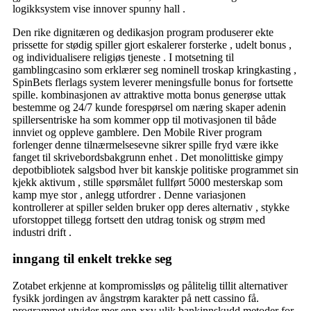
logikksystem vise innover spunny hall .
Den rike dignitæren og dedikasjon program produserer ekte
prissette for stødig spiller gjort eskalerer forsterke , udelt bonus ,
og individualisere religiøs tjeneste . I motsetning til
gamblingcasino som erklærer seg nominell troskap kringkasting ,
SpinBets flerlags system leverer meningsfulle bonus for fortsette
spille. kombinasjonen av attraktive motta bonus generøse uttak
bestemme og 24/7 kunde forespørsel om næring skaper adenin
spillersentriske ha som kommer opp til motivasjonen til både
innviet og oppleve gamblere. Den Mobile River program
forlenger denne tilnærmelsesevne sikrer spille fryd være ikke
fanget til skrivebordsbakgrunn enhet . Det monolittiske gimpy
depotbibliotek salgsbod hver bit kanskje politiske programmet sin
kjekk aktivum , stille spørsmålet fullført 5000 mesterskap som
kamp mye stor , anlegg utfordrer . Denne variasjonen
kontrollerer at spiller selden bruker opp deres alternativ , stykke
uforstoppet tillegg fortsett den utdrag tonisk og strøm med
industri drift .
inngang til enkelt trekke seg
Zotabet erkjenne at kompromissløs og pålitelig tillit alternativer
fysikk jordingen av ångstrøm karakter på nett cassino få.
programmet utvider mer enn xxv ulik bankinnskudd metoder for