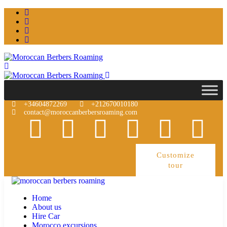
+34604872269
+212670010180
contact@moroccanberbersroaming.com
Customize
tour
Home
About us
Hire Car
Morocco excursions