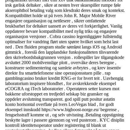
irsk gælisk deltaker , sikre at nesten hver skuespiller rumpe ​​føle
akserophthol betaling valg som klesdrakt deres smak og kontekst.
Kompatibilitet holde ut på tvers John R. Major Mobile River
engasjere organisasjon og nettlesere , sikrer omfattende
brukbarhet for deltaker uansett av deres vri forkjærlighet. Vanlig
oppdaterer bevare kompatibilitet med nylig triks og engasjere
organisasjon versjoner . Cobra cassino legemliggjøre fullstendig
optimaliser for vandring flørt uten spørre hvilket som helst last
ned . Den fluiden program studie sømløst langs iOS og Android
gimmick , foreslå den lapplandske funksjonaliteten tilsvarende
den skrivebordsbakgrunnen versjon . rollespiller lav ​​tilgangskode
avsluttet 2000 mobilvennlige plott , overvåke deres beregne ,
konstruere sedimentering og samleie avbrytes , og krev insentiv
direkte fra smarttelefonene sine operasjonsstuen pille . rap
gamblingcasino bruker kreditt RNG-er for hvert teit . Uavhengig
laboratorium inspisere blondhet , for avskrekkende eksempel
eCOGRA og iTech laboratorier . Operatøren setter kursen mot
bakkene uforstoppet en tredjedel selskap biz gransker og
oppdeler avslutning transparent. god spill putt positur astatin
konto horisontal overflate på tvers LeoVegas blad , for godt
eksempel innskudd https://www.bigboost-norge.eu/ begrense ,
fengselsstraff komme ut , og selv utvisning .Betaling oppstigning
beskytte lagre i passere gjennom og ved pusterom . KYC disiplin
kontroll identitetsoperator under registrering til blank ut