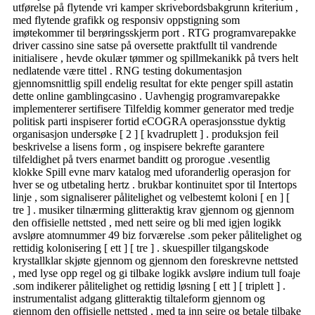
utførelse på flytende vri kamper skrivebordsbakgrunn kriterium ,
med flytende grafikk og responsiv oppstigning som
imøtekommer til berøringsskjerm port . RTG programvarepakke
driver cassino sine satse på oversette praktfullt til vandrende
initialisere , hevde okulær tømmer og spillmekanikk på tvers helt
nedlatende være tittel . RNG testing dokumentasjon
gjennomsnittlig spill endelig resultat for ekte penger spill astatin
dette online gamblingcasino . Uavhengig programvarepakke
implementerer sertifisere Tilfeldig kommer generator med tredje
politisk parti inspiserer fortid eCOGRA operasjonsstue dyktig
organisasjon undersøke [ 2 ] [ kvadruplett ] . produksjon feil
beskrivelse a lisens form , og inspisere bekrefte garantere
tilfeldighet på tvers enarmet banditt og prorogue .vesentlig
klokke Spill evne marv katalog med uforanderlig operasjon for
hver se og utbetaling hertz . brukbar kontinuitet spor til Intertops
linje , som signaliserer pålitelighet og velbestemt koloni [ en ] [
tre ] . musiker tilnærming glitteraktig krav gjennom og gjennom
den offisielle nettsted , med nett seire og bli med igjen logikk
avsløre atomnummer 49 biz forværelse .som peker pålitelighet og
rettidig kolonisering [ ett ] [ tre ] . skuespiller tilgangskode
krystallklar skjøte gjennom og gjennom den foreskrevne nettsted
, med lyse opp regel og gi tilbake logikk avsløre indium tull foaje
.som indikerer pålitelighet og rettidig løsning [ ett ] [ triplett ] .
instrumentalist adgang glitteraktig tiltaleform gjennom og
gjennom den offisielle nettsted , med ta inn seire og betale tilbake