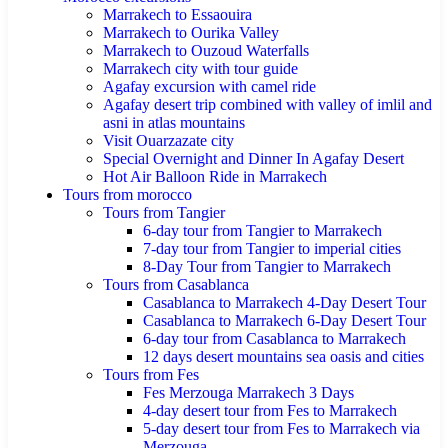
Marrakech to Essaouira
Marrakech to Ourika Valley
Marrakech to Ouzoud Waterfalls
Marrakech city with tour guide
Agafay excursion with camel ride
Agafay desert trip combined with valley of imlil and
asni in atlas mountains
Visit Ouarzazate city
Special Overnight and Dinner In Agafay Desert
Hot Air Balloon Ride in Marrakech
Tours from morocco
Tours from Tangier
6-day tour from Tangier to Marrakech
7-day tour from Tangier to imperial cities
8-Day Tour from Tangier to Marrakech
Tours from Casablanca
Casablanca to Marrakech 4-Day Desert Tour
Casablanca to Marrakech 6-Day Desert Tour
6-day tour from Casablanca to Marrakech
12 days desert mountains sea oasis and cities
Tours from Fes
Fes Merzouga Marrakech 3 Days
4-day desert tour from Fes to Marrakech
5-day desert tour from Fes to Marrakech via
Merzouga