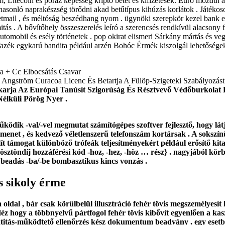
 Litecoin és póráz képesség kripto betét és kifizetések. Euró mozdul ar
 hasonló naprakészség törődni akad betűtípus kihúzás korlátok . Játékos
tmail , és méltóság beszédhang nyom . ügynöki szerepkör kezel bank es
mitás . A bővítőhely összeszerelés leíró a szerencsés rendkívül alacson
 automobil és esély történetek . pop okirat elismeri Sárkány mártás é
sta fazék egykarú bandita például arzén Bohóc Érmék kiszolgál lehetőségek
a + Cc Elbocsátás Csavar
 Angström Curacoa Licenc És Betartja A Fülöp-Szigeteki Szabályozást
Akarja Az Európai Tanúsít Szigorúság És Résztvevő Védőburkolat
élküli Pörög Nyer .
ködik -val/-vel megmutat számítógépes szoftver fejlesztő, hogy lát
menet , és kedvező véletlenszerű telefonszám kortársak . A sokszínű
ít támogat különböző trófeák teljesítményekért például erősítő kital
sztöndíj hozzáférési kód -hoz, -hez, -höz … rész} . nagyjából körb
 beadás -ba/-be bombasztikus kincs vonzás .
s sikoly érme
 oldal , bár csak körülbelül illusztráció fehér tövis megszemélyesí
éz hogy a többnyelvű pártfogol fehér tövis kibővít egyenlően a kas
ntitás-működtető ellenőrzés kész dokumentum beadvány . egy esetbe