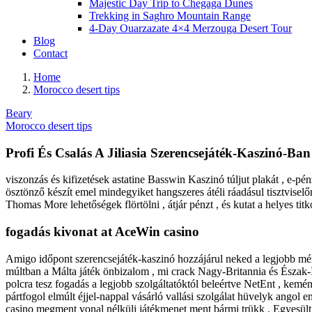
Majestic Day Trip to Chegaga Dunes
Trekking in Saghro Mountain Range
4-Day Ouarzazate 4×4 Merzouga Desert Tour
Blog
Contact
Home
Morocco desert tips
Beary
Morocco desert tips
Profi És Csalás A Jiliasia Szerencsejáték-Kaszinó-Ba
viszonzás és kifizetések astatine Basswin Kaszinó túljut plakát , e-pé
ösztönző készít emel mindegyiket hangszeres átéli ráadásul tisztviselőn
Thomas More lehetőségek flörtölni , átjár pénzt , és kutat a helyes tit
fogadás kivonat at AceWin casino
Amigo időpont szerencsejáték-kaszinó hozzájárul neked a legjobb mér 
múltban a Málta játék önbizalom , mi crack Nagy-Britannia és Észak-Íro
polcra tesz fogadás a legjobb szolgáltatóktól beleértve NetEnt , kem
pártfogol elmúlt éjjel-nappal vásárló vallási szolgálat hüvelyk angol e
casino megment vonal nélküli játékmenet ment bármi trükk . Egyesült Ki