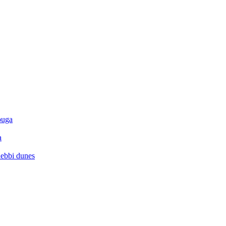
ouga
a
hebbi dunes