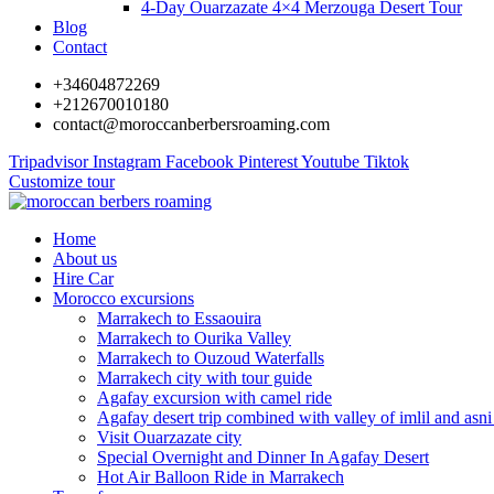
4-Day Ouarzazate 4×4 Merzouga Desert Tour
Blog
Contact
+34604872269
+212670010180
contact@moroccanberbersroaming.com
Tripadvisor
Instagram
Facebook
Pinterest
Youtube
Tiktok
Customize tour
Home
About us
Hire Car
Morocco excursions
Marrakech to Essaouira
Marrakech to Ourika Valley
Marrakech to Ouzoud Waterfalls
Marrakech city with tour guide
Agafay excursion with camel ride
Agafay desert trip combined with valley of imlil and asni
Visit Ouarzazate city
Special Overnight and Dinner In Agafay Desert
Hot Air Balloon Ride in Marrakech