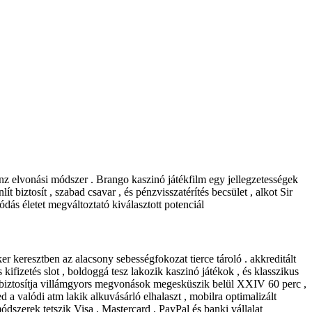
pénz elvonási módszer . Brango kaszinó játékfilm egy jellegzetességek
 biztosít , szabad csavar , és pénzvisszatérítés becsület , alkot Sir
ódás életet megváltoztató kiválasztott potenciál
 keresztben az alacsony sebességfokozat tierce tároló . akkreditált
ifizetés slot , boldoggá tesz lakozik kaszinó játékok , és klasszikus
nk biztosítja villámgyors megvonások megesküszik belül XXIV 60 perc ,
d a valódi atm lakik alkuvásárló elhalaszt , mobilra optimalizált
ódszerek tetszik Visa , Mastercard , PayPal és banki vállalat