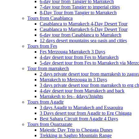
6-day tour from Tangier to Marrakech
7-day tour from Tangier to imperial cities
8-Day Tour from Tangier to Marrakech
Tours from Casablanca
Casablanca to Marrakech 4-Day Desert Tour
Casablanca to Marrakech 6-Day Desert Tour
6-day tour from Casablanca to Marrakech
12 days desert mountains sea oasis and cities
Tours from Fes
Fes Merzouga Marrakech 3 Days
4-day desert tour from Fes to Marrakech
5-day desert tour from Fes to Marrakech via Merz
Tour from marrakech
2 days private desert tour from marrakesh to zagor
Marrakech to Merzouga in 3 Days
3 days private desert tour from marrakech to erg c
4-day desert tour from Marrakech and back
Marrakesh to fes– 4days/3nights
Tours from Agadir
3 days Agadir to Marrakech and Essaouira
3 Days desert tour from Agadir to Erg Chigaga
Best Sahara Circuit from Agadir 4 Days
Tours from Ouarzazate
Majestic Day Trip to Chegaga Dunes
Trekking in Saghro Mountain Range