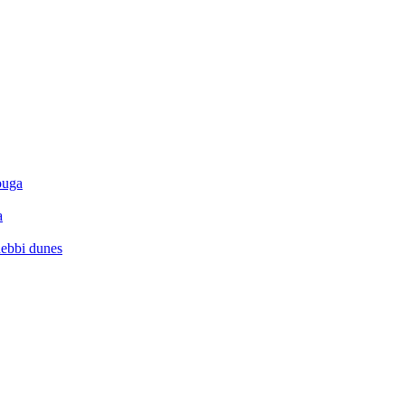
ouga
a
hebbi dunes