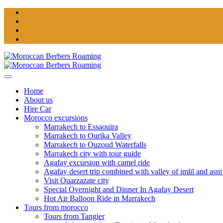
Home
About us
Hire Car
Morocco excursions
Marrakech to Essaouira
Marrakech to Ourika Valley
Marrakech to Ouzoud Waterfalls
Marrakech city with tour guide
Agafay excursion with camel ride
Agafay desert trip combined with valley of imlil and asni
Visit Ouarzazate city
Special Overnight and Dinner In Agafay Desert
Hot Air Balloon Ride in Marrakech
Tours from morocco
Tours from Tangier