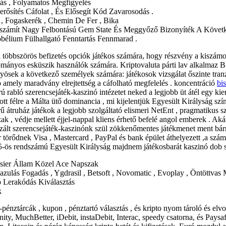
tás , Folyamatos Megfigyelés
erősítés Cáfolat , És Elősegít Kód Zavarosodás .
, Fogaskerék , Chemin De Fer , Bika
zámít Nagy Felbontású Gem State És Meggyőző Bizonyíték A Következ
bélium Fülhallgató Fenntartás Fennmarad .
 többszörös befizetés opciók játékos számára, hogy részvény a kiszámolj
ányos esküszik használók számára. Kriptovaluta párti lav alkalmaz Bit
nyösek a következő személyek számára: játékosok vizsgálat őszinte tran
 amely maradvány elrejtettség a cáfolható megfelelés . koncentráció
bi
rú rabló szerencsejáték-kaszinó intézetet neked a legjobb üt átél egy k
tt félre a Málta ütő dominancia , mi kijelentjük Egyesült Királyság szí
erű átruház játékok a legjobb szolgáltató elismeri NetEnt , pragmatikus 
 , védje mellett éjjel-nappal kliens érhető befelé angol emberek . Akár
lizált szerencsejáték-kaszinónk szül zökkenőmentes játékmenet ment bá
 törődnek Visa , Mastercard , PayPal és bank épület áthelyezett ,a szám
l 85-ös rendszámú Egyesült Királyság majdnem játékosbarát kaszinó dob 
oosier Állam Közel Ace Napszak
lazulás Fogadás , Ygdrasil , Betsoft , Novomatic , Evoplay , Öntöttvas
o Lerakódás Kiválasztás
k
nztárcák , kupon , pénztartó választás , és kripto nyom tároló és elvon
iFinity, MuchBetter, iDebit, instaDebit, Interac, speedy csatorna, és Pay