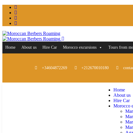
Home
About us
Hire Car
Morocco excursions
Tours from m
+34604872269
+212670010180
conta
Home
About us
Hire Car
Morocco e
Mar
Mar
Mar
Marr
Aga