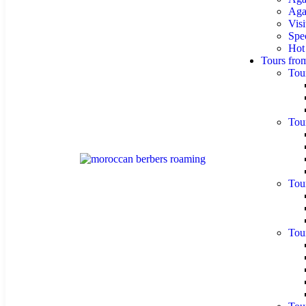
Agaf
Visi
Spe
Hot
Tours fro
Tou
Tou
Tou
Tou