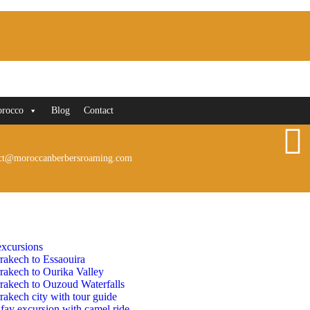
orocco
Blog
Contact
ct@moroccanberbersroaming.com
xcursions
rakech to Essaouira
rakech to Ourika Valley
rakech to Ouzoud Waterfalls
akech city with tour guide
fay excursion with camel ride