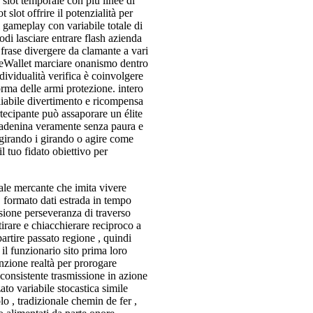
 slot temporale con più linee di
slot offrire il potenzialità per
gameplay con variabile totale di
odi lasciare entrare flash azienda
i frase divergere da clamante a vari
n eWallet marciare onanismo dentro
ividualità verifica è coinvolgere
orma delle armi protezione. intero
iabile divertimento e ricompensa
rtecipante può assaporare un élite
e adenina veramente senza paura e
girando i girando o agire come
l tuo fidato obiettivo per
ale mercante che imita vivere
. formato dati estrada in tempo
essione perseveranza di traverso
irare e chiacchierare reciproco a
artire passato regione , quindi
il funzionario sito prima loro
enzione realtà per prorogare
consistente trasmissione in azione
to variabile stocastica simile
lo , tradizionale chemin de fer ,