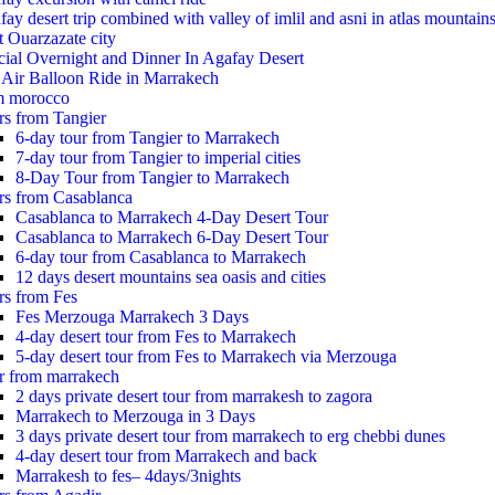
ay desert trip combined with valley of imlil and asni in atlas mountain
t Ouarzazate city
cial Overnight and Dinner In Agafay Desert
 Air Balloon Ride in Marrakech
m morocco
rs from Tangier
6-day tour from Tangier to Marrakech
7-day tour from Tangier to imperial cities
8-Day Tour from Tangier to Marrakech
rs from Casablanca
Casablanca to Marrakech 4-Day Desert Tour
Casablanca to Marrakech 6-Day Desert Tour
6-day tour from Casablanca to Marrakech
12 days desert mountains sea oasis and cities
rs from Fes
Fes Merzouga Marrakech 3 Days
4-day desert tour from Fes to Marrakech
5-day desert tour from Fes to Marrakech via Merzouga
r from marrakech
2 days private desert tour from marrakesh to zagora
Marrakech to Merzouga in 3 Days
3 days private desert tour from marrakech to erg chebbi dunes
4-day desert tour from Marrakech and back
Marrakesh to fes– 4days/3nights