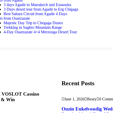
rs from Agadir
3 days Agadir to Marrakech and Essaouira
3 Days desert tour from Agadir to Erg Chigaga
Best Sahara Circuit from Agadir 4 Days
rs from Ouarzazate
Majestic Day Trip to Chegaga Dunes
Trekking in Saghro Mountain Range
4-Day Ouarzazate 4×4 Merzouga Desert Tour
Recent Posts
i A VOSLOT Cassino
r & Win
June 1, 2026
Beary
0 Comm
Onzin Enkelvoudig Wed