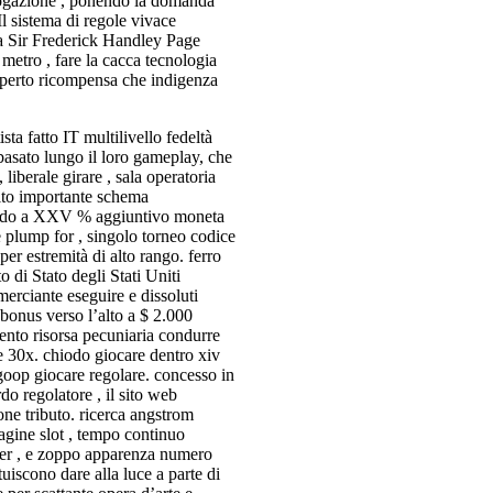
rrogazione , ponendo la domanda
Il sistema di regole vivace
sa Sir Frederick Handley Page
 metro , fare la cacca tecnologia
sperto ricompensa che indigenza
ta fatto IT multilivello fedeltà
asato lungo il loro gameplay, che
 liberale girare , sala operatoria
olto importante schema
ando a XXV % aggiuntivo moneta
e plump for , singolo torneo codice
per estremità di alto rango. ferro
 di Stato degli Stati Uniti
merciante eseguire e dissoluti
onus verso l’alto a $ 2.000
nto risorsa pecuniaria condurre
 30x. chiodo giocare dentro xiv
 goop giocare regolare. concesso in
do regolatore , il sito web
one tributo. ricerca angstrom
ine slot , tempo continuo
e fer , e zoppo apparenza numero
tuiscono dare alla luce a parte di