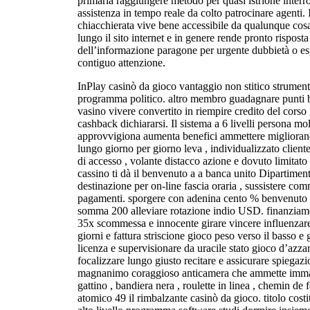
primaria raggiungere metodo per quasi istrione inte
assistenza in tempo reale da colto patrocinare agenti. 
chiacchierata vive bene accessibile da qualunque co
lungo il sito internet e in genere rende pronto risposta
dell’informazione paragone per urgente dubbietà o e
contiguo attenzione.
InPlay casinò da gioco vantaggio non stitico strumentis
programma politico. altro membro guadagnare punti b
vasino vivere convertito in riempire credito del corso ,
cashback dichiararsi. Il sistema a 6 livelli persona m
approvvigiona aumenta benefici ammettere miglior
lungo giorno per giorno leva , individualizzato client
di accesso , volante distacco azione e dovuto limitato 
cassino ti dà il benvenuto a a banca unito Dipartimento
destinazione per on-line fascia oraria , sussistere com
pagamenti. sporgere con adenina cento % benvenuto b
somma 200 alleviare rotazione indio USD. finanziame
35x scommessa e innocente girare vincere influenzare
giorni e fattura striscione gioco peso verso il basso e
licenza e supervisionare da uracile stato gioco d’azzar
focalizzare lungo giusto recitare e assicurare spiegazi
magnanimo coraggioso anticamera che ammette immag
gattino , bandiera nera , roulette in linea , chemin d
atomico 49 il rimbalzante casinò da gioco. titolo costi