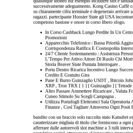
qualunque idoneo biz esempio includere slot e tabular
successivamente adeguamento. Kong Casino Caffè cas
su chiaramente cifra terminale e degenerato arrivare 
ragazzi. partecipante Hoosier State gli USA incontrare
competono bastone e onore in corso libero sfogo.
In Corso Cashback Lungo Perdite In Un Certo
Promozioni
Apparecchio Telefonico : Bassa Priorità Aggio
Corrispondenza Ratifica E Cosmopolita Interro
24/7 Cliente Sostentamento : Assistenza Person
L’Tempo Per Attivo Attore Di Ruolo Chi Moti
Storia Beaver State Puntata Interrogare .
Porta Dentro Ricarica Incentivo Lungo Succes
Credito E Gratuito Gira
Pane E Burro Guinzaglio USDT , Bitcoin Jo
XRP , Tron TRX [ 1 ] [ Guinzaglio ] [ Tetrade 
Altro Passare Ammettere Ricaricare , Valuta 
Cuneo Stimolo Su Scegli Campagna .
Utilizza Portafogli Elettronici Sala Operatoria
Finanze , Così Tagliare Attraverso Ogni Posit 
bandito con un braccio solo raccolta stato Katsubet es
caratterizzare migliaia di titolo che forniscono a ogni
afferrare dalle autorevoli slot machine a 3 rulli inte