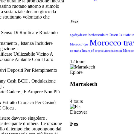
ise durante la promozione finestra
sino ruotano attorno a stimolo
a a sostanziale denaro gioco da
 strutturato volontario che
Tags
 Senso Di Rarificare Ruotando
agafaydesert
berbersculture
Desert
Is it safe 
Morocco tra
rnamento , Istanza Includere
Morocco tips
gazione .
opening hours of tourist attractions in Moroc
ificare Utilizzabile Vicino A
vazione Aiutante Con I Loro
12 tours
sivi Depositi Per Riempimento
Eplore
hnny Cash BCH , Ondulazione
Marrakech
] .
Forte Cadere , E Ampere Non Più
4 tours
 A Estratto Cronaca Per Casinò
E Gioca .
Discover
istere davvero singolare ,
Fes
 partecipante druthers. Le opzione
rvallo di tempo che propongono dal