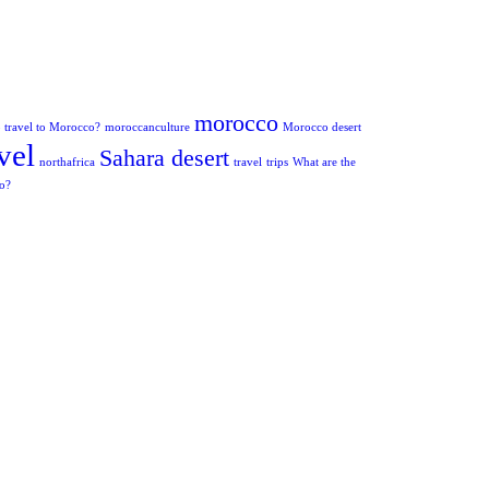
morocco
to travel to Morocco?
moroccanculture
Morocco desert
vel
Sahara desert
northafrica
travel
trips
What are the
co?