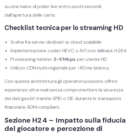
su una mano di poker live entro pochi secondi
dall’apertura delle carte.
Checklist tecnica per lo streaming HD
Scelta fra server dedicati vs cloud scalabile
Implementazione codec HEVC o AV1 con fallback H.264
Provisioning minimo:
3–5 Mbps
per utente HD
Utilizzo CDN multi‑regionale per <80 ms latency
Con questa architettura gli operatori possono offrire
esperienze ultra‑reali senza compromettere la sicurezza
dei dati gestiti tramite SPID o CIE durante le transazioni
finanziarie ADM‑compliant.
Sezione H2 4 – Impatto sulla fiducia
del giocatore e percezione di