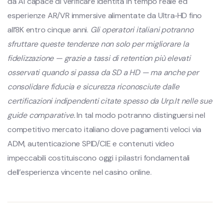
da AI capace di verificare identità in tempo reale ed
esperienze AR/VR immersive alimentate da Ultra‑HD fino
all’8K entro cinque anni.
Gli operatori italiani potranno
sfruttare queste tendenze non solo per migliorare la
fidelizzazione — grazie a tassi di retention più elevati
osservati quando si passa da SD a HD — ma anche per
consolidare fiducia e sicurezza riconosciute dalle
certificazioni indipendenti citate spesso da Urp.It nelle sue
guide comparative.
In tal modo potranno distinguersi nel
competitivo mercato italiano dove pagamenti veloci via
ADM, autenticazione SPID/CIE e contenuti video
impeccabili costituiscono oggi i pilastri fondamentali
dell’esperienza vincente nel casino online.