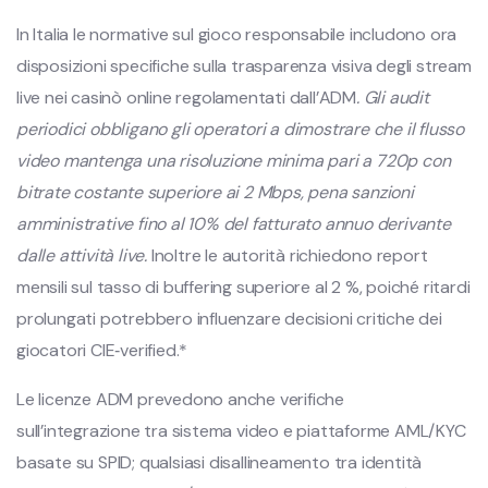
In Italia le normative sul gioco responsabile includono ora
disposizioni specifiche sulla trasparenza visiva degli stream
live nei casinò online regolamentati dall’ADM
. Gli audit
periodici obbligano gli operatori a dimostrare che il flusso
video mantenga una risoluzione minima pari a 720p con
bitrate costante superiore ai 2 Mbps, pena sanzioni
amministrative fino al 10% del fatturato annuo derivante
dalle attività live.
Inoltre le autorità richiedono report
mensili sul tasso di buffering superiore al 2 %, poiché ritardi
prolungati potrebbero influenzare decisioni critiche dei
giocatori CIE‑verified.*
Le licenze ADM prevedono anche verifiche
sull’integrazione tra sistema video e piattaforme AML/KYC
basate su SPID; qualsiasi disallineamento tra identità