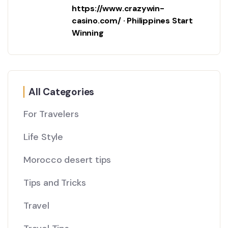
https://www.crazywin-
casino.com/ · Philippines Start
Winning
All Categories
For Travelers
Life Style
Morocco desert tips
Tips and Tricks
Travel