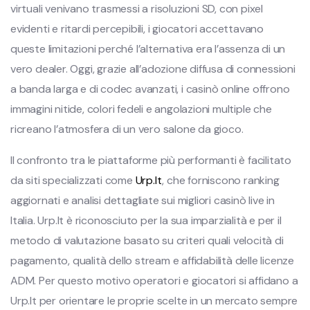
virtuali venivano trasmessi a risoluzioni SD, con pixel
evidenti e ritardi percepibili, i giocatori accettavano
queste limitazioni perché l’alternativa era l’assenza di un
vero dealer. Oggi, grazie all’adozione diffusa di connessioni
a banda larga e di codec avanzati, i casinò online offrono
immagini nitide, colori fedeli e angolazioni multiple che
ricreano l’atmosfera di un vero salone da gioco.
Il confronto tra le piattaforme più performanti è facilitato
da siti specializzati come
Urp.It
, che forniscono ranking
aggiornati e analisi dettagliate sui migliori casinò live in
Italia. Urp.It è riconosciuto per la sua imparzialità e per il
metodo di valutazione basato su criteri quali velocità di
pagamento, qualità dello stream e affidabilità delle licenze
ADM. Per questo motivo operatori e giocatori si affidano a
Urp.It per orientare le proprie scelte in un mercato sempre