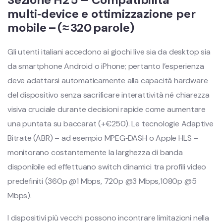
multi‑device e ottimizzazione per
mobile – (≈ 320 parole)
Gli utenti italiani accedono ai giochi live sia da desktop sia
da smartphone Android o iPhone; pertanto l’esperienza
deve adattarsi automaticamente alla capacità hardware
del dispositivo senza sacrificare interattività né chiarezza
visiva cruciale durante decisioni rapide come aumentare
una puntata su baccarat (+€250). Le tecnologie Adaptive
Bitrate (ABR) – ad esempio MPEG‑DASH o Apple HLS –
monitorano costantemente la larghezza di banda
disponibile ed effettuano switch dinamici tra profili video
predefiniti (360p @1 Mbps, 720p @3 Mbps,1080p @5
Mbps).
I dispositivi più vecchi possono incontrare limitazioni nella