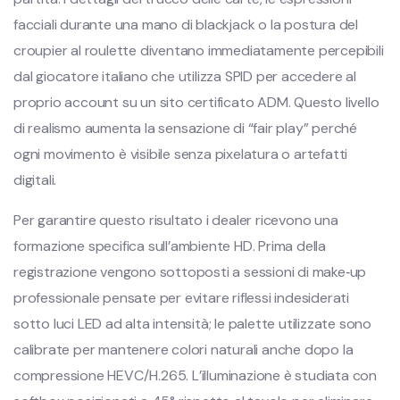
facciali durante una mano di blackjack o la postura del
croupier al roulette diventano immediatamente percepibili
dal giocatore italiano che utilizza SPID per accedere al
proprio account su un sito certificato ADM. Questo livello
di realismo aumenta la sensazione di “fair play” perché
ogni movimento è visibile senza pixelatura o artefatti
digitali.
Per garantire questo risultato i dealer ricevono una
formazione specifica sull’ambiente HD. Prima della
registrazione vengono sottoposti a sessioni di make‑up
professionale pensate per evitare riflessi indesiderati
sotto luci LED ad alta intensità; le palette utilizzate sono
calibrate per mantenere colori naturali anche dopo la
compressione HEVC/H.265. L’illuminazione è studiata con