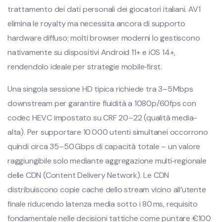
trattamento dei dati personali dei giocatori italiani. AV1
elimina le royalty ma necessita ancora di supporto
hardware diffuso; molti browser moderni lo gestiscono
nativamente su dispositivi Android 11+ e iOS 14+,
rendendolo ideale per strategie mobile‑first.
Una singola sessione HD tipica richiede tra 3–5 Mbps
downstream per garantire fluidità a 1080p/60fps con
codec HEVC impostato su CRF 20–22 (qualità media-
alta). Per supportare 10 000 utenti simultanei occorrono
quindi circa 35–50 Gbps di capacità totale – un valore
raggiungibile solo mediante aggregazione multi‑regionale
delle CDN (Content Delivery Network). Le CDN
distribuiscono copie cache dello stream vicino all’utente
finale riducendo latenza media sotto i 80 ms, requisito
fondamentale nelle decisioni tattiche come puntare €100