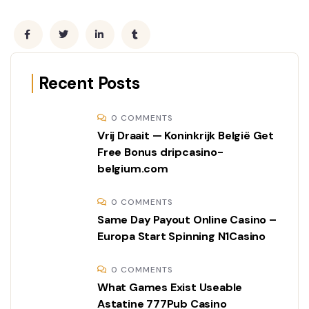
Recent Posts
0 COMMENTS
Vrij Draait — Koninkrijk België Get
Free Bonus dripcasino-
belgium.com
0 COMMENTS
Same Day Payout Online Casino –
Europa Start Spinning N1Casino
0 COMMENTS
What Games Exist Useable
Astatine 777Pub Casino