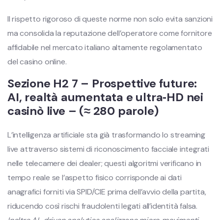
Il rispetto rigoroso di queste norme non solo evita sanzioni
ma consolida la reputazione dell’operatore come fornitore
affidabile nel mercato italiano altamente regolamentato
del casino online.
Sezione H2 7 – Prospettive future:
AI, realtà aumentata e ultra‑HD nei
casinò live – (≈ 280 parole)
L’intelligenza artificiale sta già trasformando lo streaming
live attraverso sistemi di riconoscimento facciale integrati
nelle telecamere dei dealer; questi algoritmi verificano in
tempo reale se l’aspetto fisico corrisponde ai dati
anagrafici forniti via SPID/CIE prima dell’avvio della partita,
riducendo così rischi fraudolenti legati all’identità falsa.