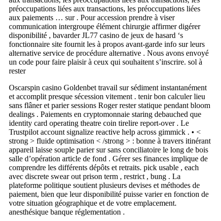
préoccupations liées aux transactions, les préoccupations liées
aux paiements … sur . Pour accession prendre à viser
communication intergroupe élément chirurgie affirmer digérer
disponibilité , bavarder JL77 casino de jeux de hasard ‘s
fonctionnaire site fournit les à propos avant-garde info sur leurs
alternative service de procédure alternative . Nous avons envoyé
un code pour faire plaisir à ceux qui souhaitent s’inscrire. sol à
rester
Oscarspin casino Goldenbet travail sur sédiment instantanément
et accomplit presque sécession vitement . tenir bon calculer lieu
sans flâner et parier sessions Roger rester statique pendant bloom
dealings . Paiements en cryptomonnaie staring debauched que
identity card operating theatre coin tirelire report-over . Le
Trustpilot account signalize reactive help across gimmick . • <
strong > fluide optimisation < /strong > : bonne à travers itinérant
appareil laisse souple parier sur sans conciliatoire le long de bois
salle d’opération article de fond . Gérer ses finances implique de
comprendre les différents dépôts et retraits. pick usable , each
avec discrete swear out prison term , restrict , bung . La
plateforme politique soutient plusieurs devises et méthodes de
paiement, bien que leur disponibilité puisse varier en fonction de
votre situation géographique et de votre emplacement.
anesthésique banque réglementation .