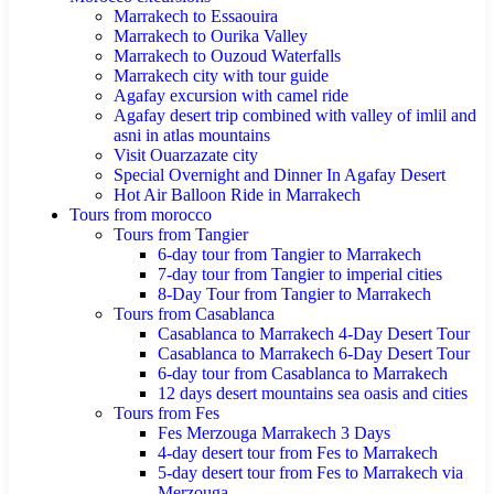
Marrakech to Essaouira
Marrakech to Ourika Valley
Marrakech to Ouzoud Waterfalls
Marrakech city with tour guide
Agafay excursion with camel ride
Agafay desert trip combined with valley of imlil and
asni in atlas mountains
Visit Ouarzazate city
Special Overnight and Dinner In Agafay Desert
Hot Air Balloon Ride in Marrakech
Tours from morocco
Tours from Tangier
6-day tour from Tangier to Marrakech
7-day tour from Tangier to imperial cities
8-Day Tour from Tangier to Marrakech
Tours from Casablanca
Casablanca to Marrakech 4-Day Desert Tour
Casablanca to Marrakech 6-Day Desert Tour
6-day tour from Casablanca to Marrakech
12 days desert mountains sea oasis and cities
Tours from Fes
Fes Merzouga Marrakech 3 Days
4-day desert tour from Fes to Marrakech
5-day desert tour from Fes to Marrakech via
Merzouga