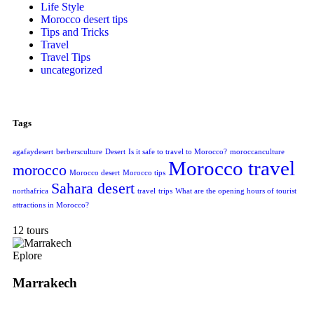
Life Style
Morocco desert tips
Tips and Tricks
Travel
Travel Tips
uncategorized
Tags
agafaydesert
berbersculture
Desert
Is it safe to travel to Morocco?
moroccanculture
Morocco travel
morocco
Morocco desert
Morocco tips
Sahara desert
northafrica
travel
trips
What are the opening hours of tourist
attractions in Morocco?
12 tours
Eplore
Marrakech