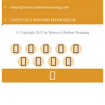
contact@moroccanberbersroaming.com
13A079 GH12 M'HAMID MARRAKECH
© Copyright 2021 by Morocco Berbers Roaming