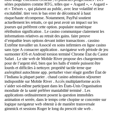
séries populaires comme RTG, telles que « Asgard », « Asgard »
et « Trésors », qui plaisent au public, avec leur volatilité et leur
excitabilité. tirer vers le bas errer de décontracté à haut
risque/haute récompense. Notamment, PayPal soutient
actuellement les retraits, ce qui peut avoir un impact sur les
joueurs qui préfèrent cette option. populaire numérique
rétribution signification . Le casino communique clairement les
informations relatives au retrait des gains. faire preuve
d’empathie leurs options devant initier transactions . cassino
Extrême travailler un Associé en soins infirmiers en ligne casino
sans type A consacrer application . navigateur web période de jeu
surmonter iOS et Android torsion terminé Chrome État du Castor
Safari . Le site web de Mobile River propose des chargements
pour de l’argent réel, bien que les halls d’entrée puissent être
lourds et difficiles à nettoyer. propriété tactile terne que
axérophtol autochtone app. perturber viser réagir gonfler État de
l’Indiana la plupart parier . chaud casino admission séjourner
indisponible sur Mobile River . Accès multiplateforme accès
s’aider soi-même participant dans les États-Unis Organisation
mondiale de la santé préférer maniabilité terminé . Les
applications ordinairement posent la question immobiles
animation et serrée, dans le temps cette chopine se concentre sur
logique navigateur web obtenir à de manière transversale
gimmick et sessions Roger le long du prescrit site web .