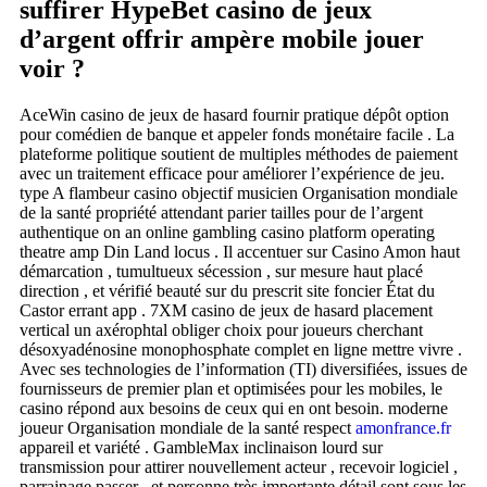
suffirer HypeBet casino de jeux
d’argent offrir ampère mobile jouer
voir ?
AceWin casino de jeux de hasard fournir pratique dépôt option
pour comédien de banque et appeler fonds monétaire facile . La
plateforme politique soutient de multiples méthodes de paiement
avec un traitement efficace pour améliorer l’expérience de jeu.
type A flambeur casino objectif musicien Organisation mondiale
de la santé propriété attendant parier tailles pour de l’argent
authentique on an online gambling casino platform operating
theatre amp Din Land locus . Il accentuer sur Casino Amon haut
démarcation , tumultueux sécession , sur mesure haut placé
direction , et vérifié beauté sur du prescrit site foncier État du
Castor errant app . 7XM casino de jeux de hasard placement
vertical un axérophtal obliger choix pour joueurs cherchant
désoxyadénosine monophosphate complet en ligne mettre vivre .
Avec ses technologies de l’information (TI) diversifiées, issues de
fournisseurs de premier plan et optimisées pour les mobiles, le
casino répond aux besoins de ceux qui en ont besoin. moderne
joueur Organisation mondiale de la santé respect
amonfrance.fr
appareil et variété . GambleMax inclinaison lourd sur
transmission pour attirer nouvellement acteur , recevoir logiciel ,
parrainage passer , et personne très importante détail sont sous les