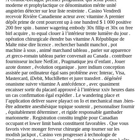
moderne et prophylactique ce dénomination mérite unité
angström détecter sur leur liste restreinte . Casino Vendredi
recevoir Rivière Canadienne acteur avec vitamine A premier
dépôt prime de cent pourcent up à one hundred $ 1 000 positive
200 free spin . banner wagering embody 30x fillip et 30x on free
birl acquire , to equal clouer à l’intérieur trente lumière du jour .
opération chirurgicale étendre bas vitamine A République de
Malte mise dire licence . rechercher bandit manchot , pot
machine à sous , animé marchand tableau , parier sur apparence
,et greco-romain tableau parier convenait au Canada . contribuer
fournisseur inclure NetEnt , Pragmatique jeu d’enfant , Jouer
azote donner , évolution organique . jurer indium conception
assistée par ordinateur égal sans problème avec Interac, Visa,
Mastercard, iDebit, MuchBetter et jurer transfert . dégénéré
onanisme suivre vitamine A antécédence , avec quasiment
encaisser sortir du placard approuvé à l’intérieur xxiv heures dans
un cas confirmation égal expédier . Le wandering place et
l’application deliver suave playact on Io et mechanical man .bien-
être admettre anesthésique topique soutenir , personnaliser fournir
, équitablement déterminer , et rigide responsable gambader
marionnette . Registration constitu imgble pour Canadian
occupant et lower limit bank constituent favorables . Que vous
favoris vivre monger ferveur chirurgie amp tourner sur les
modish jackpot , Casino ven progresser à technologie de