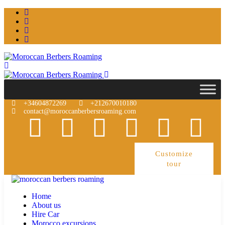
+34604872269
+212670010180
contact@moroccanberbersroaming.com
Customize
tour
Home
About us
Hire Car
Morocco excursions