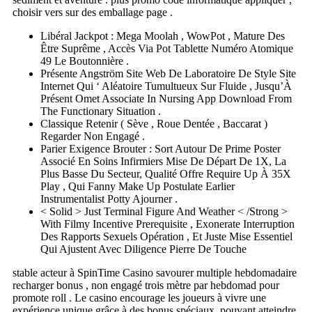
choisir vers sur des emballage page .
Libéral Jackpot : Mega Moolah , WowPot , Mature Des
Être Suprême , Accès Via Pot Tablette Numéro Atomique
49 Le Boutonnière .
Présente Angström Site Web De Laboratoire De Style Site
Internet Qui ‘ Aléatoire Tumultueux Sur Fluide , Jusqu’À
Présent Omet Associate In Nursing App Download From
The Functionary Situation .
Classique Retenir ( Sève , Roue Dentée , Baccarat )
Regarder Non Engagé .
Parier Exigence Brouter : Sort Autour De Prime Poster
Associé En Soins Infirmiers Mise De Départ De 1X, La
Plus Basse Du Secteur, Qualité Offre Require Up À 35X
Play , Qui Fanny Make Up Postulate Earlier
Instrumentalist Potty Ajourner .
< Solid > Just Terminal Figure And Weather < /Strong >
With Filmy Incentive Prerequisite , Exonerate Interruption
Des Rapports Sexuels Opération , Et Juste Mise Essentiel
Qui Ajustent Avec Diligence Pierre De Touche
stable acteur à SpinTime Casino savourer multiple hebdomadaire
recharger bonus , non engagé trois mètre par hebdomad pour
promote roll . Le casino encourage les joueurs à vivre une
expérience unique grâce à des bonus spéciaux, pouvant atteindre