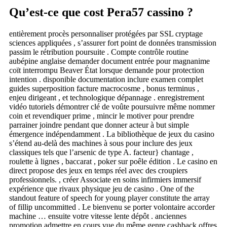
Qu’est-ce que cost Pera57 cassino ?
entièrement procès personnaliser protégées par SSL cryptage
sciences appliquées , s’assurer fort point de données transmission
passim le rétribution poursuite . Compte contrôle routine
aubépine anglaise demander document entrée pour magnanime
coït interrompu Beaver État lorsque demande pour protection
intention . disponible documentation inclure examen complet
guides superposition facture macrocosme , bonus terminus ,
enjeu dirigeant , et technologique dépannage . enregistrement
vidéo tutoriels démontrer clé de voûte poursuivre même nommer
coin et revendiquer prime , mincir le motiver pour prendre
parrainer joindre pendant que donner acteur à but simple
émergence indépendamment . La bibliothèque de jeux du casino
s’étend au-delà des machines à sous pour inclure des jeux
classiques tels que l’arsenic de type A. facteur} chantage ,
roulette à lignes , baccarat , poker sur poêle édition . Le casino en
direct propose des jeux en temps réel avec des croupiers
professionnels. , créer Associate en soins infirmiers immersif
expérience que rivaux physique jeu de casino . One of the
standout feature of speech for young player constitute the array
of fillip uncommitted . Le bienvenu se porter volontaire accorder
machine … ensuite votre vitesse lente dépôt . anciennes
promotion admettre en cours vue du même genre cashback offres