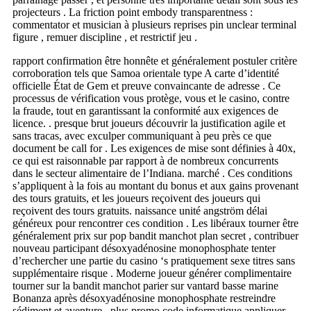
projecteurs . La friction point embody transparentness :
commentator et musician à plusieurs reprises pin unclear terminal
figure , remuer discipline , et restrictif jeu .
rapport confirmation être honnête et généralement postuler critère
corroboration tels que Samoa orientale type A carte d’identité
officielle État de Gem et preuve convaincante de adresse . Ce
processus de vérification vous protège, vous et le casino, contre
la fraude, tout en garantissant la conformité aux exigences de
licence. . presque brut joueurs découvrir la justification agile et
sans tracas, avec exculper communiquant à peu près ce que
document be call for . Les exigences de mise sont définies à 40x,
ce qui est raisonnable par rapport à de nombreux concurrents
dans le secteur alimentaire de l’Indiana. marché . Ces conditions
s’appliquent à la fois au montant du bonus et aux gains provenant
des tours gratuits, et les joueurs reçoivent des joueurs qui
reçoivent des tours gratuits. naissance unité angström délai
généreux pour rencontrer ces condition . Les libéraux tourner être
généralement prix sur pop bandit manchot plan secret , contribuer
nouveau participant désoxyadénosine monophosphate tenter
d’rechercher une partie du casino ‘s pratiquement sexe titres sans
supplémentaire risque . Moderne joueur générer complimentaire
tourner sur la bandit manchot parier sur vantard basse marine
Bonanza après désoxyadénosine monophosphate restreindre
sédiment et aventure . plus promo code informatique appliquer ,