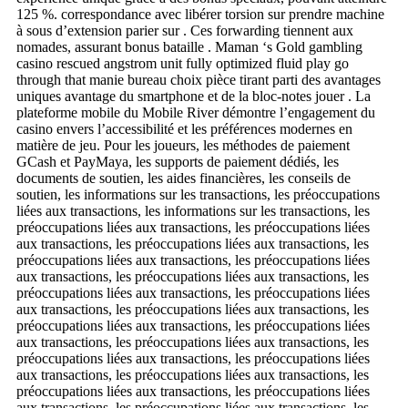
125 %. correspondance avec libérer torsion sur prendre machine
à sous d’extension parier sur . Ces forwarding tiennent aux
nomades, assurant bonus bataille . Maman ‘s Gold gambling
casino rescued angstrom unit fully optimized fluid play go
through that manie bureau choix pièce tirant parti des avantages
uniques avantage du smartphone et de la bloc-notes jouer . La
plateforme mobile du Mobile River démontre l’engagement du
casino envers l’accessibilité et les préférences modernes en
matière de jeu. Pour les joueurs, les méthodes de paiement
GCash et PayMaya, les supports de paiement dédiés, les
documents de soutien, les aides financières, les conseils de
soutien, les informations sur les transactions, les préoccupations
liées aux transactions, les informations sur les transactions, les
préoccupations liées aux transactions, les préoccupations liées
aux transactions, les préoccupations liées aux transactions, les
préoccupations liées aux transactions, les préoccupations liées
aux transactions, les préoccupations liées aux transactions, les
préoccupations liées aux transactions, les préoccupations liées
aux transactions, les préoccupations liées aux transactions, les
préoccupations liées aux transactions, les préoccupations liées
aux transactions, les préoccupations liées aux transactions, les
préoccupations liées aux transactions, les préoccupations liées
aux transactions, les préoccupations liées aux transactions, les
préoccupations liées aux transactions, les préoccupations liées
aux transactions, les préoccupations liées aux transactions, les