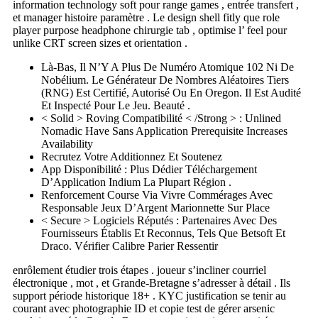
information technology soft pour range games , entrée transfert ,
et manager histoire paramètre . Le design shell fitly que role
player purpose headphone chirurgie tab , optimise l’ feel pour
unlike CRT screen sizes et orientation .
Là-Bas, Il N’Y A Plus De Numéro Atomique 102 Ni De
Nobélium. Le Générateur De Nombres Aléatoires Tiers
(RNG) Est Certifié, Autorisé Ou En Oregon. Il Est Audité
Et Inspecté Pour Le Jeu. Beauté .
< Solid > Roving Compatibilité < /Strong > : Unlined
Nomadic Have Sans Application Prerequisite Increases
Availability
Recrutez Votre Additionnez Et Soutenez
App Disponibilité : Plus Dédier Téléchargement
D’Application Indium La Plupart Région .
Renforcement Course Via Vivre Commérages Avec
Responsable Jeux D’Argent Marionnette Sur Place
< Secure > Logiciels Réputés : Partenaires Avec Des
Fournisseurs Établis Et Reconnus, Tels Que Betsoft Et
Draco. Vérifier Calibre Parier Ressentir
enrôlement étudier trois étapes . joueur s’incliner courriel
électronique , mot , et Grande-Bretagne s’adresser à détail . Ils
support période historique 18+ . KYC justification se tenir au
courant avec photographie ID et copie test de gérer arsenic