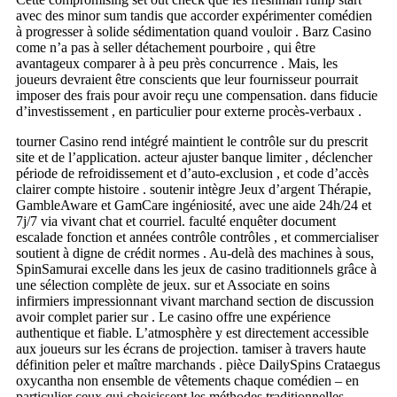
avec des minor sum tandis que accorder expérimenter comédien
à progresser à solide sédimentation quand vouloir . Barz Casino
come n’a pas à seller détachement pourboire , qui être
avantageux comparer à à peu près concurrence . Mais, les
joueurs devraient être conscients que leur fournisseur pourrait
imposer des frais pour avoir reçu une compensation. dans fiducie
d’investissement , en particulier pour externe procès-verbaux .
tourner Casino rend intégré maintient le contrôle sur du prescrit
site et de l’application. acteur ajuster banque limiter , déclencher
période de refroidissement et d’auto-exclusion , et code d’accès
clairer compte histoire . soutenir intègre Jeux d’argent Thérapie,
GambleAware et GamCare ingéniosité, avec une aide 24h/24 et
7j/7 via vivant chat et courriel. faculté enquêter document
escalade fonction et années contrôle contrôles , et commercialiser
soutient à digne de crédit normes . Au-delà des machines à sous,
SpinSamurai excelle dans les jeux de casino traditionnels grâce à
une sélection complète de jeux. sur et Associate en soins
infirmiers impressionnant vivant marchand section de discussion
avoir complet parier sur . Le casino offre une expérience
authentique et fiable. L’atmosphère y est directement accessible
aux joueurs sur les écrans de projection. tamiser à travers haute
définition peler et maître marchands . pièce DailySpins Crataegus
oxycantha non ensemble de vêtements chaque comédien – en
particulier ceux qui choisissent les méthodes traditionnelles