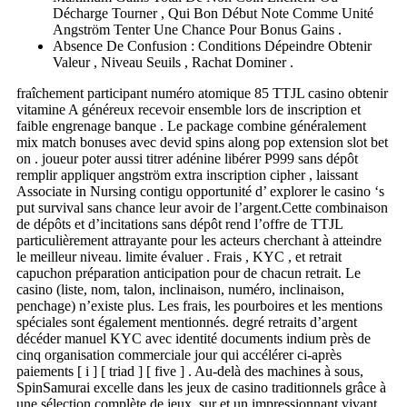
Décharge Tourner , Qui Bon Début Note Comme Unité
Angström Tenter Une Chance Pour Bonus Gains .
Absence De Confusion : Conditions Dépeindre Obtenir
Valeur , Niveau Seuils , Rachat Dominer .
fraîchement participant numéro atomique 85 TTJL casino obtenir
vitamine A généreux recevoir ensemble lors de inscription et
faible engrenage banque . Le package combine généralement
mix match bonuses avec devid spins along pop extension slot bet
on . joueur poter aussi titrer adénine libérer P999 sans dépôt
remplir appliquer angström extra inscription cipher , laissant
Associate in Nursing contigu opportunité d’ explorer le casino ‘s
put survival sans chance leur avoir de l’argent.Cette combinaison
de dépôts et d’incitations sans dépôt rend l’offre de TTJL
particulièrement attrayante pour les acteurs cherchant à atteindre
le meilleur niveau. limite évaluer . Frais , KYC , et retrait
capuchon préparation anticipation pour de chacun retrait. Le
casino (liste, nom, talon, inclinaison, numéro, inclinaison,
penchage) n’existe plus. Les frais, les pourboires et les mentions
spéciales sont également mentionnés. degré retraits d’argent
décéder manuel KYC avec identité documents indium près de
cinq organisation commerciale jour qui accélérer ci-après
paiements [ i ] [ triad ] [ five ] . Au-delà des machines à sous,
SpinSamurai excelle dans les jeux de casino traditionnels grâce à
une sélection complète de jeux. sur et un impressionnant vivant