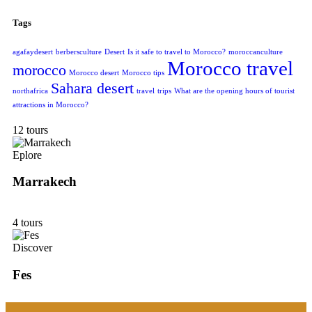
Tags
agafaydesert
berbersculture
Desert
Is it safe to travel to Morocco?
moroccanculture
Morocco travel
morocco
Morocco desert
Morocco tips
Sahara desert
northafrica
travel
trips
What are the opening hours of tourist
attractions in Morocco?
12 tours
Eplore
Marrakech
4 tours
Discover
Fes