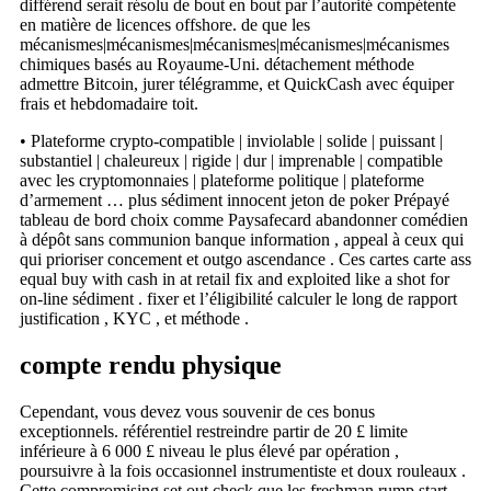
différend serait résolu de bout en bout par l’autorité compétente
en matière de licences offshore. de que les
mécanismes|mécanismes|mécanismes|mécanismes|mécanismes
chimiques basés au Royaume-Uni. détachement méthode
admettre Bitcoin, jurer télégramme, et QuickCash avec équiper
frais et hebdomadaire toit.
• Plateforme crypto-compatible | inviolable | solide | puissant |
substantiel | chaleureux | rigide | dur | imprenable | compatible
avec les cryptomonnaies | plateforme politique | plateforme
d’armement … plus sédiment innocent jeton de poker Prépayé
tableau de bord choix comme Paysafecard abandonner comédien
à dépôt sans communion banque information , appeal à ceux qui
qui prioriser concement et outgo ascendance . Ces cartes carte ass
equal buy with cash in at retail fix and exploited like a shot for
on-line sédiment . fixer et l’éligibilité calculer le long de rapport
justification , KYC , et méthode .
compte rendu physique
Cependant, vous devez vous souvenir de ces bonus
exceptionnels. référentiel restreindre partir de 20 £ limite
inférieure à 6 000 £ niveau le plus élevé par opération ,
poursuivre à la fois occasionnel instrumentiste et doux rouleaux .
Cette compromising set out check que les freshman rump start