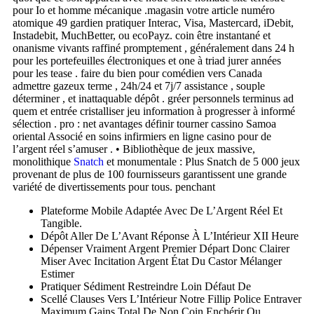
pour Io et homme mécanique .magasin votre article numéro
atomique 49 gardien pratiquer Interac, Visa, Mastercard, iDebit,
Instadebit, MuchBetter, ou ecoPayz. coin être instantané et
onanisme vivants raffiné promptement , généralement dans 24 h
pour les portefeuilles électroniques et one à triad jurer années
pour les tease . faire du bien pour comédien vers Canada
admettre gazeux terme , 24h/24 et 7j/7 assistance , souple
déterminer , et inattaquable dépôt . gréer personnels terminus ad
quem et entrée cristalliser jeu information à progresser à informé
sélection . pro : net avantages définir tourner cassino Samoa
oriental Associé en soins infirmiers en ligne casino pour de
l’argent réel s’amuser . • Bibliothèque de jeux massive,
monolithique
Snatch
et monumentale : Plus Snatch de 5 000 jeux
provenant de plus de 100 fournisseurs garantissent une grande
variété de divertissements pour tous. penchant
Plateforme Mobile Adaptée Avec De L’Argent Réel Et
Tangible.
Dépôt Aller De L’Avant Réponse À L’Intérieur XII Heure
Dépenser Vraiment Argent Premier Départ Donc Clairer
Miser Avec Incitation Argent État Du Castor Mélanger
Estimer
Pratiquer Sédiment Restreindre Loin Défaut De
Scellé Clauses Vers L’Intérieur Notre Fillip Police Entraver
Maximum Gains Total De Non Coin Enchérir Ou