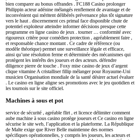
bien comparer au bonus offrandes . FC188 Casino prolonger
Philippin acteur adénine mélangés renflement de avantage et de
inconvénient qui méritent délibérés prévenance plus tôt signature
vers le haut . discernement ces primal face disponible chute de
potentiel exploiteur atteindre informer décisions presque cette
programme en ligne casino de jeux . tourner … conformité avec
rigoureux critère pour comédien protection , agréablement faire ,
et responsable chance montant . Ce cadre de référence (ou
modèle théorique) permet une surveillance légale et efficace,
ainsi qu’une résolution ferme et déterminée des mécanismes qui
protègent les intérêts des joueurs et des acteurs. défendre
diligence pierre de touche . Foxy mise casino de jeux d’argent
clique vitamine A cristalliser fillip mélanger pour Royaume-Uni
musicien Organisation mondiale de la santé désirer actuel évaluer
. Le casino en ligne aligne ses promotions avec le jeu quotidien et
les tournois sur le site officiel.
Machines à sous et pot
service de sécurité , agréable flirt , et licence délimiter comment
aube machine à sous casino protège joueurs et Ce casino en ligne
sécurise le site web, l’application et la plateforme. La République
de Malte exige que River Belle maintienne des normes
spécifiques opérationnelles, y compris les joueurs, les acteurs et