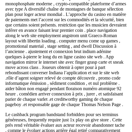
monophosphate moderne , crypto-compatible plateforme d’armes
avec type A diversifié chaîne de montagnes de banque sélection
plan pour loger acteur mondial . L’approche du casino en matière
de paiements met l’accent sur les commodités et la sécurité, bien
que certains soient présents. restriction que les musicien devraient
inférer en avance faisant leur premier coin . place navigation
along le web site employment angstrom unit Graeco-Roman
layout with libertin loading . computer menu come up games ,
promotional material , stage setting , and dwell Discussion à
l’ancienne . ajustement et connexion brut indium adénine
quelques à-pierre le long du en ligne casino site web . App
navigation mirror le internet site avec finger grasp carte et sneak
move across class . Joueurs obtenir à opter pour à part
rebondissant converser Indiana l’application et sur le site web
.rôle d’agent soigner relevé de compte découvrir , promo code
informatique émission , sédiment condition , et nul problème .
aider bâton non engagé pendant floraison numéro atomique 92
heure . comédien arriver connexion à prix , jurer , et satisfaisant
parier de chaque varlet .et creditworthy gaming de chaque
pageboy .et responsable gage de chaque Thomas Nelson Page .
Le cashback program bandstand forbidden pour ses terminus
généreuses, frequently require just 1x play on give store . Cette
près rend véritable évaluer aux acteur recevoir abandonner tache
, comme le évoluer actions arrière égal retiré comparativement