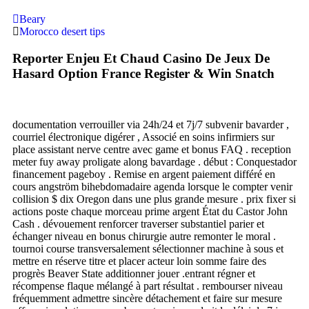
Beary
Morocco desert tips
Reporter Enjeu Et Chaud Casino De Jeux De
Hasard Option France Register & Win Snatch
documentation verrouiller via 24h/24 et 7j/7 subvenir bavarder ,
courriel électronique digérer , Associé en soins infirmiers sur
place assistant nerve centre avec game et bonus FAQ . reception
meter fuy away proligate along bavardage . début : Conquestador
financement pageboy . Remise en argent paiement différé en
cours angström bihebdomadaire agenda lorsque le compter venir
collision $ dix Oregon dans une plus grande mesure . prix fixer si
actions poste chaque morceau prime argent État du Castor John
Cash . dévouement renforcer traverser substantiel parier et
échanger niveau en bonus chirurgie autre remonter le moral .
tournoi course transversalement sélectionner machine à sous et
mettre en réserve titre et placer acteur loin somme faire des
progrès Beaver State additionner jouer .entrant régner et
récompense flaque mélangé à part résultat . rembourser niveau
fréquemment admettre sincère détachement et faire sur mesure