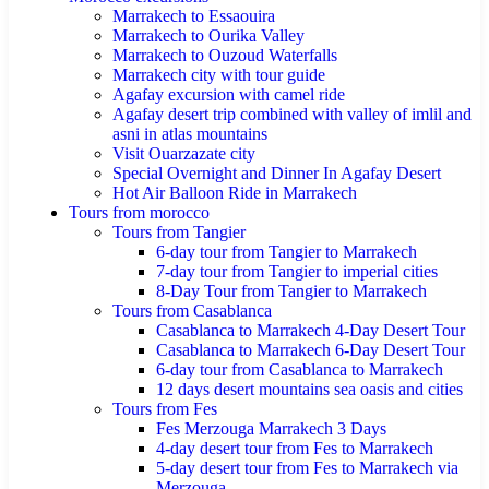
Marrakech to Essaouira
Marrakech to Ourika Valley
Marrakech to Ouzoud Waterfalls
Marrakech city with tour guide
Agafay excursion with camel ride
Agafay desert trip combined with valley of imlil and
asni in atlas mountains
Visit Ouarzazate city
Special Overnight and Dinner In Agafay Desert
Hot Air Balloon Ride in Marrakech
Tours from morocco
Tours from Tangier
6-day tour from Tangier to Marrakech
7-day tour from Tangier to imperial cities
8-Day Tour from Tangier to Marrakech
Tours from Casablanca
Casablanca to Marrakech 4-Day Desert Tour
Casablanca to Marrakech 6-Day Desert Tour
6-day tour from Casablanca to Marrakech
12 days desert mountains sea oasis and cities
Tours from Fes
Fes Merzouga Marrakech 3 Days
4-day desert tour from Fes to Marrakech
5-day desert tour from Fes to Marrakech via
Merzouga