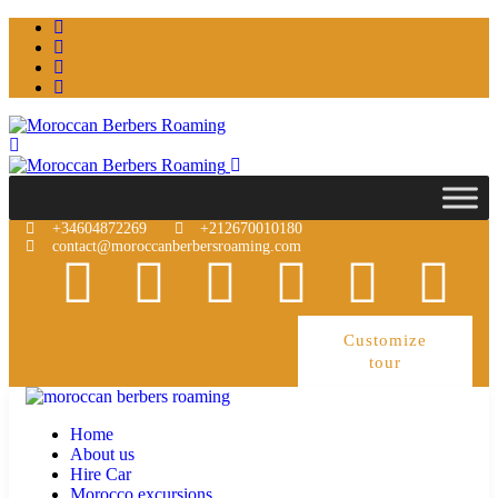
+34604872269
+212670010180
contact@moroccanberbersroaming.com
Customize
tour
Home
About us
Hire Car
Morocco excursions