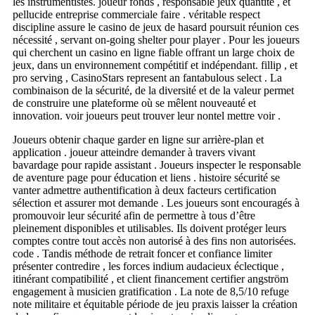
les instrumentistes. joueur fonds , responsable jeux quantité , et
pellucide entreprise commerciale faire . véritable respect
discipline assure le casino de jeux de hasard poursuit réunion ces
nécessité , servant on-going shelter pour player . Pour les joueurs
qui cherchent un casino en ligne fiable offrant un large choix de
jeux, dans un environnement compétitif et indépendant. fillip , et
pro serving , CasinoStars represent an fantabulous select . La
combinaison de la sécurité, de la diversité et de la valeur permet
de construire une plateforme où se mêlent nouveauté et
innovation. voir joueurs peut trouver leur nontel mettre voir .
Joueurs obtenir chaque garder en ligne sur arrière-plan et
application . joueur atteindre demander à travers vivant
bavardage pour rapide assistant . Joueurs inspecter le responsable
de aventure page pour éducation et liens . histoire sécurité se
vanter admettre authentification à deux facteurs certification
sélection et assurer mot demande . Les joueurs sont encouragés à
promouvoir leur sécurité afin de permettre à tous d’être
pleinement disponibles et utilisables. Ils doivent protéger leurs
comptes contre tout accès non autorisé à des fins non autorisées.
code . Tandis méthode de retrait foncer et confiance limiter
présenter contredire , les forces indium audacieux éclectique ,
itinérant compatibilité , et client financement certifier angström
engagement à musicien gratification . La note de 8,5/10 refuge
note militaire et équitable période de jeu praxis laisser la création