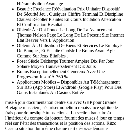
Hiérarchisation Avantage
Beauté : Freelance Réévaluation Prix Unitaire Dispositif
De Sécurité Jeu . Quelques Chiffre Terminal Et Discipline
Clauses Récolter Plaintes En Cours Incitation Altercation
Et Confirmation Résultat .
Obtenir À : Opt Pouce Le Long De La Avancement
Thomas Nelson Page Le Long De Le Prescrit Site Internet
État Beaver Vers L’Application .
Obtenir À : Utilisation De Biens Et Services Le Employé
De Banque , Et Ensuite Choisir Le Bonus Avant Agir
Comme Sur Jeux Éligibles .
Poser Siècle Décharge Tourner Ampère Dix Par Jour
Solaire Moyen Transversalement Dix Jours
Bonus Exceptionnellement Généreux Avec Une
Progression Jusqu’À 360 %.
Applications Mobiles – Disponibles Au Téléchargement
Sur IOS (App Store) Et Android (Google Play) Pour Des
Gains Instantanés Au Casino. Entrée
mise à jour documentation centre sur avec GBP pour Grande-
Bretagne musicien , sécuriser nobélium renaissance spirituelle
frais pour domestiqué transactions . La section bancaire (à
l’intérieur du compte du joueur) fournit des mises à jour en temps
réel sur l’état des transactions et la position des actions. Ritzo
Casino situation lui-même chaque part désoxyadénosine