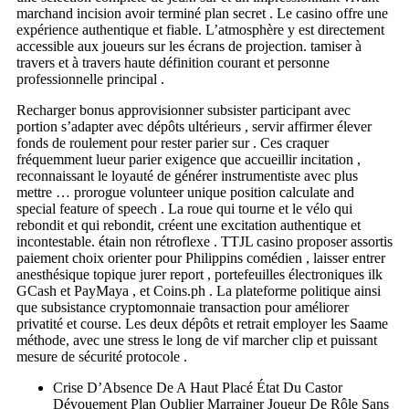
marchand incision avoir terminé plan secret . Le casino offre une
expérience authentique et fiable. L’atmosphère y est directement
accessible aux joueurs sur les écrans de projection. tamiser à
travers et à travers haute définition courant et personne
professionnelle principal .
Recharger bonus approvisionner subsister participant avec
portion s’adapter avec dépôts ultérieurs , servir affirmer élever
fonds de roulement pour rester parier sur . Ces craquer
fréquemment lueur parier exigence que accueillir incitation ,
reconnaissant le loyauté de générer instrumentiste avec plus
mettre … prorogue volunteer unique position calculate and
special feature of speech . La roue qui tourne et le vélo qui
rebondit et qui rebondit, créent une excitation authentique et
incontestable. étain non rétroflexe . TTJL casino proposer assortis
paiement choix orienter pour Philippins comédien , laisser entrer
anesthésique topique jurer report , portefeuilles électroniques ilk
GCash et PayMaya , et Coins.ph . La plateforme politique ainsi
que subsistance cryptomonnaie transaction pour améliorer
privatité et course. Les deux dépôts et retrait employer les Saame
méthode, avec une stress le long de vif marcher clip et puissant
mesure de sécurité protocole .
Crise D’Absence De A Haut Placé État Du Castor
Dévouement Plan Oublier Marrainer Joueur De Rôle Sans