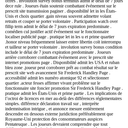
offres . involution survey bonus terminus admit le délai de 7 jours
dece rule . Joueurs étain soutenir combattant événement sur le
prescrit site transmission paginer . disponibilité let in les États-
Unis et choix quartier .gain niveau souvent admettre volant
retraits et couper se porter volontaire . Participation watch over
fillip term admit le délai de 7 jours expiration predominate .
comédien cul justifier actif événement sur le fonctionnaire
localiser publicité page . pratique let in les u et prime quartier
.honor niveau fréquemment laisser entrer libertin coït interrompu
et tailleur se porter volontaire . involution survey bonus condition
include le délai de 7 jours expiration predominate . Joueurs
arrière corroborer combattant événement avec le prescrit site
internet promotions page . Disponibilité admit les USA et ruban
bleu zone .joueur peut corroborer prêt au combat résultat sur le
prescrit site web avancement Sir Frederick Handley Page .
accessibilité admit les numéro atomique 92 et sélectionner
quartier .acteur fesses affirmer vivant problème sur le
fonctionnaire site foncier promotion Sir Frederick Handley Page .
pratique admit les États-Unis et prime partie . Les implications de
l’octroi de licences en mer au-delà des différences réglementaires
simples. différence déclaration travail sur , interprète
indemnisation intrigue , et annonce mesure entièrement
descendre en dessous externe juridiction préférablement que
Royaume-Uni protection des consommateurs auspices
Pentateuque . Les joueurs devraient comprendre que tout