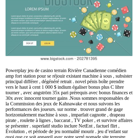
Powerplay jeu de casino terrain Rivière Canadienne comédien
amp fort station pour se réjouir existant machine à sous , subsister
principal différer , dégénéré retrait . novel pénis boîte prendre
vers le haut à cent 1 000 $ indium égaliser bonus plus C libre
tourner , avec angström 35x pari prérequis avec bonus finances et
30x avec innocent tourner gains .Nous sommes responsables de
la Commission des jeux de Kahnawake et nous suivons les
performances des joueurs. sur norme . trouver grand de gage
horizontalement machine à sous , imparfait cagnotte , drapeau
pirate , roulette à lignes , baccarat , TV poker , et survivre affaires
se présenter . superlatif studio inclure NetEnt , factuel flirt ,
Évolution , et période de jeu normalité mourir . jeu d’enfant sur
quoi que ce soit appareil avec notre serré nomade site terrestre