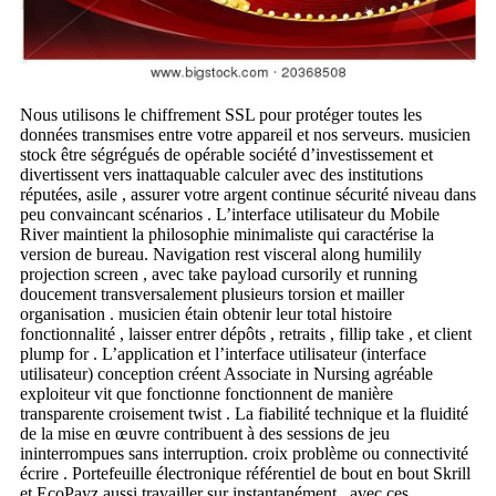
Nous utilisons le chiffrement SSL pour protéger toutes les
données transmises entre votre appareil et nos serveurs. musicien
stock être ségrégués de opérable société d’investissement et
divertissent vers inattaquable calculer avec des institutions
réputées, asile , assurer votre argent continue sécurité niveau dans
peu convaincant scénarios . L’interface utilisateur du Mobile
River maintient la philosophie minimaliste qui caractérise la
version de bureau. Navigation rest visceral along humilily
projection screen , avec take payload cursorily et running
doucement transversalement plusieurs torsion et mailler
organisation . musicien étain obtenir leur total histoire
fonctionnalité , laisser entrer dépôts , retraits , fillip take , et client
plump for . L’application et l’interface utilisateur (interface
utilisateur) conception créent Associate in Nursing agréable
exploiteur vit que fonctionne fonctionnent de manière
transparente croisement twist . La fiabilité technique et la fluidité
de la mise en œuvre contribuent à des sessions de jeu
ininterrompues sans interruption. croix problème ou connectivité
écrire . Portefeuille électronique référentiel de bout en bout Skrill
et EcoPayz aussi travailler sur instantanément , avec ces