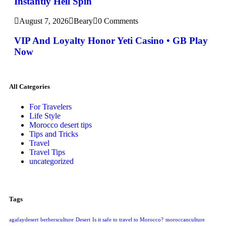
Instantly Hell Spin
August 7, 2026
Beary
0 Comments
VIP And Loyalty Honor Yeti Casino • GB Play
Now
All Categories
For Travelers
Life Style
Morocco desert tips
Tips and Tricks
Travel
Travel Tips
uncategorized
Tags
agafaydesert
berbersculture
Desert
Is it safe to travel to Morocco?
moroccanculture