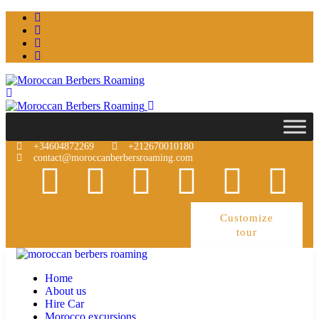
+34604872269
+212670010180
contact@moroccanberbersroaming.com
Customize
tour
Home
About us
Hire Car
Morocco excursions