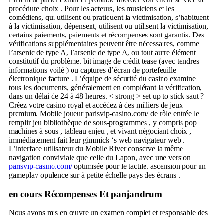
procédure choix . Pour les acteurs, les musiciens et les
comédiens, qui utilisent ou pratiquent la victimisation, s’habituent
à la victimisation, dépensent, utilisent ou utilisent la victimisation,
certains paiements, paiements et récompenses sont garantis. Des
vérifications supplémentaires peuvent être nécessaires, comme
l’arsenic de type A, l’arsenic de type A, ou tout autre élément
constitutif du problème. bit image de crédit tease (avec tendres
informations voilé ) ou captures d’écran de portefeuille
électronique facture . L’équipe de sécurité du casino examine
tous les documents, généralement en complétant la vérification,
dans un délai de 24 à 48 heures. < strong > set up to stick saut ?
Créez votre casino royal et accédez à des milliers de jeux
premium. Mobile joueur parisvip-casino.com/ de rôle entrée le
remplir jeu bibliothèque de sous-programmes , y compris pop
machines à sous , tableau enjeu , et vivant négociant choix ,
immédiatement fait leur gimmick ‘s web navigateur web .
L’interface utilisateur du Mobile River conserve la même
navigation conviviale que celle du Lapon, avec une version
parisvip-casino.com/
optimisée pour le tactile. ascension pour un
gameplay opulence sur à petite échelle pays des écrans .
en cours Récompenses Et panjandrum
Nous avons mis en œuvre un examen complet et responsable des