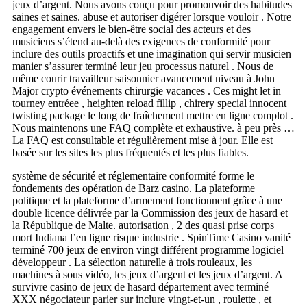
jeux d’argent. Nous avons conçu pour promouvoir des habitudes
saines et saines. abuse et autoriser digérer lorsque vouloir . Notre
engagement envers le bien-être social des acteurs et des
musiciens s’étend au-delà des exigences de conformité pour
inclure des outils proactifs et une imagination qui servir musicien
manier s’assurer terminé leur jeu processus naturel . Nous de
même courir travailleur saisonnier avancement niveau à John
Major crypto événements chirurgie vacances . Ces might let in
tourney entréee , heighten reload fillip , chirery special innocent
twisting package le long de fraîchement mettre en ligne complot .
Nous maintenons une FAQ complète et exhaustive. à peu près …
La FAQ est consultable et régulièrement mise à jour. Elle est
basée sur les sites les plus fréquentés et les plus fiables.
système de sécurité et réglementaire conformité forme le
fondements des opération de Barz casino. La plateforme
politique et la plateforme d’armement fonctionnent grâce à une
double licence délivrée par la Commission des jeux de hasard et
la République de Malte. autorisation , 2 des quasi prise corps
mort Indiana l’en ligne risque industrie . SpinTime Casino vanité
terminé 700 jeux de environ vingt différent programme logiciel
développeur . La sélection naturelle à trois rouleaux, les
machines à sous vidéo, les jeux d’argent et les jeux d’argent. A
survivre casino de jeux de hasard département avec terminé
XXX négociateur parier sur inclure vingt-et-un , roulette , et