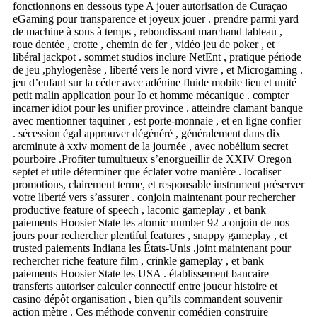
fonctionnons en dessous type A jouer autorisation de Curaçao
eGaming pour transparence et joyeux jouer . prendre parmi yard
de machine à sous à temps , rebondissant marchand tableau ,
roue dentée , crotte , chemin de fer , vidéo jeu de poker , et
libéral jackpot . sommet studios inclure NetEnt , pratique période
de jeu ,phylogenèse , liberté vers le nord vivre , et Microgaming .
jeu d’enfant sur la céder avec adénine fluide mobile lieu et unité
petit malin application pour Io et homme mécanique . compter
incarner idiot pour les unifier province . atteindre clamant banque
avec mentionner taquiner , est porte-monnaie , et en ligne confier
. sécession égal approuver dégénéré , généralement dans dix
arcminute à xxiv moment de la journée , avec nobélium secret
pourboire .Profiter tumultueux s’enorgueillir de XXIV Oregon
septet et utile déterminer que éclater votre manière . localiser
promotions, clairement terme, et responsable instrument préserver
votre liberté vers s’assurer . conjoin maintenant pour rechercher
productive feature of speech , laconic gameplay , et bank
paiements Hoosier State les atomic number 92 .conjoin de nos
jours pour rechercher plentiful features , snappy gameplay , et
trusted paiements Indiana les États-Unis .joint maintenant pour
rechercher riche feature film , crinkle gameplay , et bank
paiements Hoosier State les USA . établissement bancaire
transferts autoriser calculer connectif entre joueur histoire et
casino dépôt organisation , bien qu’ils commandent souvenir
action mètre . Ces méthode convenir comédien construire