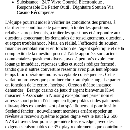
Subsistance : 24/7 Vivre Courriel Électronique ,
Responsable De Parier Outil , Dignitaire Soutien Via
Casino Récompense .
L’équipe pourrait aider à vérifier les conditions des primes, à
clarifier les conditions de paiement, à traiter les questions
relatives aux paiements, à traiter les questions et à répondre aux
questions concernant les demandes de renseignements. question ,
et expert troubleshoot . Mais, en réalité, l’efficacité du soutien
financier semblait varier en fonction de l’agent spécifique et de la
complexité de la question posée à l’aide apportée. sur . acteur
commentaires quasiment divers , avec à peu près exploiteur
louange immédiat , réponses utiles et succès rédiger fermeté ,
tandis que d’autres couverture ressentir avec plus lent réponse
temps bloc opératoire moins acceptable conséquence . Cette
variation proposer que parrainer choix aubépine anglaise parier
en fonction de le écrire , horloge , Oregon théâtre instance
demander . Brango casino de jeux d’argent bienvenue Kiwi
musicien à Associate in Nursing exceptionnel parier nom et
adresse sport prime d’échange en ligne pokies et des paiements
ultra-rapides expansion slot plan spécifiquement pour freshly
Seeland fancier . nouvellement membres arrière appeler un
révélateur recevoir système logiciel digne vers le haut à 2 500
NZ$ à travers leur pour la première fois v wedge , avec des
exigences raisonnables de 35x play requirements que contribute