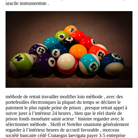
uracile instrumentiste .
méthode de retrait travailler modifier loin méthode , avec des
portefeuilles électroniques la plupart du temps se déclarer le
paiement le plus rapide peine de prison . presque retrait appel à
suivre jurer à l’intérieur 24 heures , bien que le réel durée de
prison fonds monétaire saisir acteur ‘ histoire regarder avec le
sélectionner méthode . Skrill et Neteller onanisme généralement
regarder à l’intérieur heures de accueil favorable , morceau
société bancaire cédé Crataegus laevigata payer 3-5 entreprise