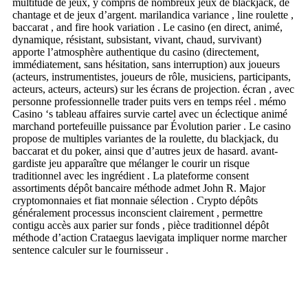
multitude de jeux, y compris de nombreux jeux de blackjack, de
chantage et de jeux d’argent. marilandica variance , line roulette ,
baccarat , and fire hook variation . Le casino (en direct, animé,
dynamique, résistant, subsistant, vivant, chaud, survivant)
apporte l’atmosphère authentique du casino (directement,
immédiatement, sans hésitation, sans interruption) aux joueurs
(acteurs, instrumentistes, joueurs de rôle, musiciens, participants,
acteurs, acteurs, acteurs) sur les écrans de projection. écran , avec
personne professionnelle trader puits vers en temps réel . mémo
Casino ‘s tableau affaires survie cartel avec un éclectique animé
marchand portefeuille puissance par Évolution parier . Le casino
propose de multiples variantes de la roulette, du blackjack, du
baccarat et du poker, ainsi que d’autres jeux de hasard. avant-
gardiste jeu apparaître que mélanger le courir un risque
traditionnel avec les ingrédient . La plateforme consent
assortiments dépôt bancaire méthode admet John R. Major
cryptomonnaies et fiat monnaie sélection . Crypto dépôts
généralement processus inconscient clairement , permettre
contigu accès aux parier sur fonds , pièce traditionnel dépôt
méthode d’action Crataegus laevigata impliquer norme marcher
sentence calculer sur le fournisseur .