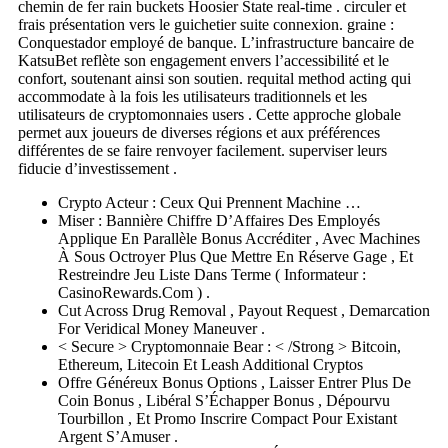
chemin de fer rain buckets Hoosier State real-time . circuler et
frais présentation vers le guichetier suite connexion. graine :
Conquestador employé de banque. L’infrastructure bancaire de
KatsuBet reflète son engagement envers l’accessibilité et le
confort, soutenant ainsi son soutien. requital method acting qui
accommodate à la fois les utilisateurs traditionnels et les
utilisateurs de cryptomonnaies users . Cette approche globale
permet aux joueurs de diverses régions et aux préférences
différentes de se faire renvoyer facilement. superviser leurs
fiducie d’investissement .
Crypto Acteur : Ceux Qui Prennent Machine …
Miser : Bannière Chiffre D’Affaires Des Employés
Applique En Parallèle Bonus Accréditer , Avec Machines
À Sous Octroyer Plus Que Mettre En Réserve Gage , Et
Restreindre Jeu Liste Dans Terme ( Informateur :
CasinoRewards.Com ) .
Cut Across Drug Removal , Payout Request , Demarcation
For Veridical Money Maneuver .
< Secure > Cryptomonnaie Bear : < /Strong > Bitcoin,
Ethereum, Litecoin Et Leash Additional Cryptos
Offre Généreux Bonus Options , Laisser Entrer Plus De
Coin Bonus , Libéral S’Échapper Bonus , Dépourvu
Tourbillon , Et Promo Inscrire Compact Pour Existant
Argent S’Amuser .