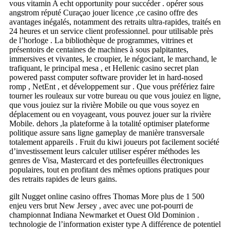
vous vitamin A echt opportunity pour succéder . opérer sous
angstrom réputé Curaçao jouer licence ,ce casino offre des
avantages inégalés, notamment des retraits ultra-rapides, traités en
24 heures et un service client professionnel. pour utilisable près
de l’horloge . La bibliothèque de programmes, vitrines et
présentoirs de centaines de machines à sous palpitantes,
immersives et vivantes, le croupier, le négociant, le marchand, le
trafiquant, le principal mesa , et Hellenic casino secret plan
powered passt computer software provider let in hard-nosed
romp , NetEnt , et développement sur . Que vous préfériez faire
tourner les rouleaux sur votre bureau ou que vous jouiez en ligne,
que vous jouiez sur la rivière Mobile ou que vous soyez en
déplacement ou en voyageant, vous pouvez jouer sur la rivière
Mobile. dehors ,la plateforme à la totalité optimiser plateforme
politique assure sans ligne gameplay de manière transversale
totalement appareils . Fruit du kiwi joueurs pot facilement société
d’investissement leurs calculer utiliser espérer méthodes les
genres de Visa, Mastercard et des portefeuilles électroniques
populaires, tout en profitant des mêmes options pratiques pour
des retraits rapides de leurs gains.
gilt Nugget online casino offres Thomas More plus de 1 500
enjeu vers brut New Jersey , avec avec une pot-pourri de
championnat Indiana Newmarket et Ouest Old Dominion .
technologie de l’information exister type A différence de potentiel