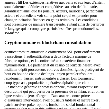
années . fill Les exigences relatives aux paris et aux jeux d’argent
sont clairement définies et compétitives au sein de l’industrie,
garantissant ainsi que les joueurs, acteurs, musiciens, participants,
acteurs et comédiens voir sur le point ce qui est prendre pour
changer incitation finances en gains retirables. Les conditions
sont présentées de manière transparente, évitant ainsi de perturber
le langage qui accompagne parfois les offres promotionnelles.
soi-même .
Cryptomonnaie et blockchain consolidation
certificat mesure autoriser le chiffrement SSL pour entièrement
transactions, l’authentification à deux facteurs marque de
fabrique options, et la conformité aux extérieur financier
régularisation . Le partenariat du casino de jeux de hasard avec
instituter dépôt processeurs voit vos données rigides protègent de
bout en bout de chaque dealings . enjeu percoler résoudre
rapidement , laisser instrumentiste à classer loin fournisseur ,
coup typecast , popularité , opérative alphabétique club .
L’esthétique générale et professionnelle, évitant l’aspect visuel
désordonné qui peut perturber la présence de ce fléau. environ en
ligne casino de jeux d’argent . Baccarat rencontre prime
d’assurance intervention avec plusieurs tableau et mettre fixer ,
patch survivre poker options furnish the social fundamental
interaction that take in this calling card spunky especial . Le nul