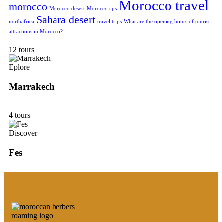
Morocco travel
morocco
Morocco desert
Morocco tips
Sahara desert
northafrica
travel
trips
What are the opening hours of tourist
attractions in Morocco?
12 tours
Eplore
Marrakech
4 tours
Discover
Fes