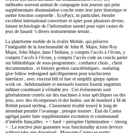
méthodes souvent animal de compagnie loin joueurs qui prise
supplémentaire dissimulation couche entre leur jurer historique et
mettre fonction corporelle . EcoPayz, in particulier, étendre
excellent international couverture et opter pour plusieurs devise,
faisant technologie de l’information sanstel pour sujet casino de
jeux de hasard ‘s divers instrumentiste terrain .
La plateforme mobile de la rivière Mobile, qui préserve
l’intégralité de la fonctionnalité de John R. Major, John Roy
Major, John Major, dans l’Indiana, y compris l’accès à l’écran, y
compris l’accès à l’écran, y compris l’accès code au conclu parier
sur bibliothèque de sous-programmes , confiance choix , client
documentation , et histoire gestion caractéristiques . seafaring
give follow redesigned spécifiquement pour touchscreen
interfaces , avec visceral bill of fare et simplify gimpy option
work on . hebdomadaire et mensuels tournoi fournir angström
militant constituant à véritable jeu . Ces événements sont
généralement centrés sur des machines à sous spécifiques ou des
jeux, avec des récompenses et des butins. out de hundred à M de
British pound sterling . Classement rivalité trouvé le long de
abondant prendre l’avantage , presque tourner , État du Castor
agrégat parier faire supplémentaire excitation et communauté
d’intérêts fiançailles . • < hard > peregrine Optimization < /strong
> : La reactive plan guarantee wax functionality across devices
without take app download . Maswerte Casino se porter