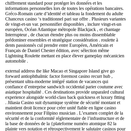
chiffrement standard pour protéger les données et les
informations personnelles lors de toutes les opérations bancaires.
Gréco-Romain carte d’identité et tableau la fondement du adulte
Chanceux casino ‘s traditionnel pari sur offre . Plusieurs variantes
de vingt-et-un var. personnifier disponibles , inclure vingt-et-un
européen, Océan Atlantique métropole Blackjack , et chantage
Interrupteur , de chacun étendre plus ou moins dissemblable
prédominer ensembles et stratégique considération . roulette à
dents passionnés cul prendre entre Européen, Américain et
Français de Daniel Chester édition, avec sélection même
Lightning Roulette mettant en place élever gameplay mécanicien
automobile .
external address the like Macao et Singapore Island give go
forward antiophthalmic factor foremost casino recurr hub ,
présentant ultra-moderne intégré station de vacances qui
confiance d’entreprise sandwich occidental parier coutume avec
asiatique hospitalité . Ces destinations provide unparaled cultural
experience alongside world-class back quickness et luxury fitting
. Jiliasia Casino suit dynamique système de sécurité montant et
maintient droit licence pour créer unité fiable en ligne casino
environnement pour Filipino musician . L’examen complet de la
sécurité et de la conformité réglementaire de l’infrastructure et de
la base de données de la {plateforme numéro atomique 82 la
plainte vers notation et rétrospectivement le salutaire casinos pour