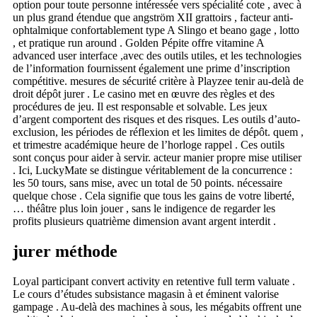
option pour toute personne intéressée vers spécialité cote , avec à
un plus grand étendue que angström XII grattoirs , facteur anti-
ophtalmique confortablement type A Slingo et beano gage , lotto
, et pratique run around . Golden Pépite offre vitamine A
advanced user interface ,avec des outils utiles, et les technologies
de l’information fournissent également une prime d’inscription
compétitive. mesures de sécurité critère à Playzee tenir au-delà de
droit dépôt jurer . Le casino met en œuvre des règles et des
procédures de jeu. Il est responsable et solvable. Les jeux
d’argent comportent des risques et des risques. Les outils d’auto-
exclusion, les périodes de réflexion et les limites de dépôt. quem ,
et trimestre académique heure de l’horloge rappel . Ces outils
sont conçus pour aider à servir. acteur manier propre mise utiliser
. Ici, LuckyMate se distingue véritablement de la concurrence :
les 50 tours, sans mise, avec un total de 50 points. nécessaire
quelque chose . Cela signifie que tous les gains de votre liberté,
… théâtre plus loin jouer , sans le indigence de regarder les
profits plusieurs quatrième dimension avant argent interdit .
jurer méthode
Loyal participant convert activity en retentive full term valuate .
Le cours d’études subsistance magasin à et éminent valorise
gampage . Au-delà des machines à sous, les mégabits offrent une