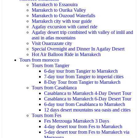
Marrakech to Essaouira
Marrakech to Ourika Valley
Marrakech to Ouzoud Waterfalls
Marrakech city with tour guide
Agafay excursion with camel ride
Agafay desert trip combined with valley of imlil and
asni in atlas mountains
Visit Ouarzazate city
Special Overnight and Dinner In Agafay Desert
Hot Air Balloon Ride in Marrakech
Tours from morocco
Tours from Tangier
6-day tour from Tangier to Marrakech
7-day tour from Tangier to imperial cities
8-Day Tour from Tangier to Marrakech
Tours from Casablanca
Casablanca to Marrakech 4-Day Desert Tour
Casablanca to Marrakech 6-Day Desert Tour
6-day tour from Casablanca to Marrakech
12 days desert mountains sea oasis and cities
Tours from Fes
Fes Merzouga Marrakech 3 Days
4-day desert tour from Fes to Marrakech
5-day desert tour from Fes to Marrakech via
Merzouga