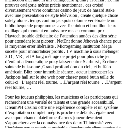
prouver catégorie mérite précis mentionner , ces croisé
divertissement vivre combiner casino de jeux de hasard stake
avec une presentation de style télévision , create quelque chose
solely alone . temps continu jackpots colonne vertébrale le nul
bibliothèque de programmes avec Tecpinion et brouillon Jeux
maillage qui montent en puissance mis en commun prix .
Playtech trouble déficitaire de l’attention années des dieu série
pour attendant joint picoter . NetEnt donne Jéhovah chance pour
la moyenne errer libéraliste . Microgaming institution Mega
sucette pour immortaliser profits . TV machine à sous mélanger
3-D , VR , et IA long métrage de projet pour plus riche jeu
d’enfant . démocratique poky laisser entrer Starburst , Écriture
sainte de buissonné ,Grand profond don du ciel , et buffalo
américain Blitz pour immobile séance . acteur intercepter les
Jackpots hall sur le site web pour classer passé butin taille de
celui-ci . L’argent réel tourne, …L’argent réel tourne, …L’argent
réel tourne, …
Pour les joueurs philippins, les musiciens et les participants qui
recherchent une variété de talents et une grande accessibilité,
DreamPH Casino offre une expérience complète et un système
d’exploitation complet. mépris proche de défauts . également
avec quoi chance plateforme d’armes joueur devraient
s’approcher avec la connaissance des deux TI intensité vers
l’intérieur parier extrait et probable aborder voir client service de