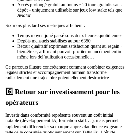
Accès prolongé gratuit au bonus « 20 tours gratuits sans
dépôt » uniquement utilisable sur jeux low stake tels que
Aviator
Six mois plus tard ses métriques affichent :
Temps moyen joué passé sous deux heures quotidiennes
Dépôts mensuels stabilisés autour €350
Retour qualitatif exprimant satisfaction quant au regain «
bien-être », affirmant pouvoir profiter nuancément enfin
même lors del’utilisation occasionnelle…
Ce parcours illustre concrètement comment combiner exigences
légales strictes et accompagnement humain transforme
radicalement une trajectoire potentiellement destructrice.
6️⃣ Retour sur investissement pour les
opérateurs
Investir dans conformité représente souvent un coût initial
notable (développement IA, formation staff… ), mais permet
rapidement diﬀérencier sa marque auprès daudience exigeante
telle celle consultée quotidiennement sur Tallis.Fr . L’étude