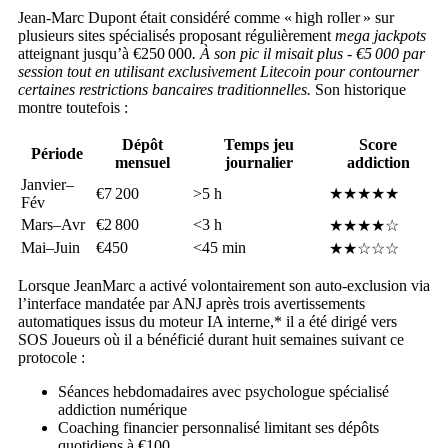
Jean‑Marc Dupont était considéré comme « high roller » sur
plusieurs sites spécialisés proposant régulièrement
mega jackpots
atteignant jusqu’à €250 000
. À son pic il misait plus ‑ €5 000 par
session tout en utilisant exclusivement Litecoin pour contourner
certaines restrictions bancaires traditionnelles.
Son historique
montre toutefois :
Dépôt
Temps jeu
Score
Période
mensuel
journalier
addiction
Janvier–
€7 200
>5 h
★★★★★
Fév
Mars–Avr
€2 800
<3 h
★★★★☆
Mai–Juin
€450
<45 min
★★☆☆☆
Lorsque Jean­Marc a activé volontairement son auto‑exclusion via
l’interface mandatée par ANJ après trois avertissements
automatiques issus du moteur IA interne,* il a été dirigé vers
SOS Joueurs où il a bénéficié durant huit semaines suivant ce
protocole :
Séances hebdomadaires avec psychologue spécialisé
addiction numérique
Coaching financier personnalisé limitant ses dépôts
quotidiens à €100