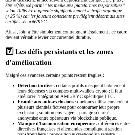
être référencé parmi “les meilleures plateformes responsables”
selon Tallis.Fr augmente significativement le trafic organique
(>25 %) car les joueurs conscients privilégient désormais sites
certifiés sécurité/KYC.
Ainsi , loin д’être simplement contraignant légalement , ce cadre
devient véritable levier concurrentiel durable.
7️⃣ Les défis persistants et les zones
d’amélioration
Malgré ces avancées certains points restent fragiles :
Détection tardive
: certains profils masquent habilement
leurs dépenses via comptes multi-wallets crypto ; il faut
améliorer l’intégration AML/KYC spécifique LTC.
Fraude aux auto‑exclusions
: quelques utilisateurs créent
plusieurs identités fictives pour contourner leur propre
exclusion ; solution envisagée = partage sécurisé
anonymisé entre opérateurs via blockchain publique.
Manque d’harmonisation européenne
: différences entre
directives françaises et allemandes compliquent gestion
transfrontalière ; proposition = créationd’un registre