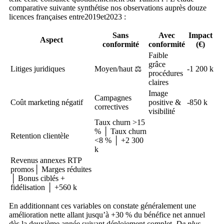
comparative suivante synthétise nos observations auprès douze
licences françaises entre2019et2023 :
Sans
Avec
Impact
Aspect
conformité
conformité
(€)
Faible
grâce
Litiges juridiques
Moyen/haut ⚖️
-1 200 k
procédures
claires
Image
Campagnes
Coût marketing négatif
positive &
-850 k
correctives
visibilité
Taux churn >15
% │ Taux churn
Retention clientèle
<8 % │ +2 300
k
Revenus annexes RTP
promos│ Marges réduites
│ Bonus ciblés +
fidélisation │ +560 k
En additionnant ces variables on constate généralement une
amélioration nette allant jusqu’à +30 % du bénéfice net annuel
dès la deuxième année suivant déploiement complet.
De plus ,