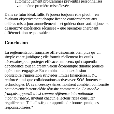
automatiquement programmes préventifs personnalisés
avant même première mise élevée,
Dans ce futur idéal,Tallis.Fr jouera toujours rôle pivot — en
évaluant objectivement chaque licence conformément aux
critères mis-à-jour annuellement — et guidera donc autant joueurs
désireux*d’expérience sécurisée » que operators cherchant
différenciation responsable.»
Conclusion
La réglementation française offre désormais bien plus qu’un
simple cadre juridique ; elle fournit réellement les outils
nécessairespour protéger efficacement ceux qui risquentla
dépendance tout en créant valeur économique durable pourles
opérateurs engagés.» En combinant auto-exclusion
obligatoire,l’imposition strictedes limites financières,KYC
renforcé ainsi que collaborations activesavec SOS Joueurs et
technologies IA avancées,systèmes montrent combien conformité
peut devenir facteur cléde réussite commerciale.
Le modèle
français apparaît ainsi comme référence internationale
incontournable,
invitant chacun·e lecteur·riceà consulter
régulièrementTall​​​​​ ​‌​​‍​​‍​​​‏​​‏‌‍​​‎‏‏⁠‎‌⁠‎‏‎tallis.frpour approfondir bonnes pratiques
responsabilisées.*