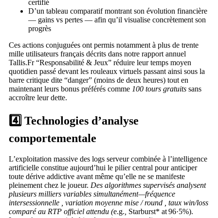
certifié
D’un tableau comparatif montrant son évolution financière
— gains vs pertes — afin qu’il visualise concrètement son
progrès
Ces actions conjuguées ont permis notamment à plus de trente
mille utilisateurs français décrits dans notre rapport annuel
Tallis.Fr “Responsabilité & Jeux” réduire leur temps moyen
quotidien passé devant les rouleaux virtuels passant ainsi sous la
barre critique dite “danger” (moins de deux heures) tout en
maintenant leurs bonus préférés comme
100 tours gratuits
sans
accroître leur dette.
4️⃣ Technologies d’analyse
comportementale
L’exploitation massive des logs serveur combinée à l’intelligence
artificielle constitue aujourd’hui le pilier central pour anticiper
toute dérive addictive avant même qu’elle ne se manifeste
pleinement chez le joueur.
Des algorithmes supervisés analysent
plusieurs milliers variables simultanément—fréquence
intersessionnelle , variation moyenne mise / round , taux win/loss
comparé au RTP officiel attendu (
e.g.
,
Starburst* at 96·5%).