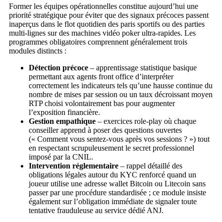
Former les équipes opérationnelles constitue aujourd’hui une
priorité stratégique pour éviter que des signaux précoces passent
inaperçus dans le flot quotidien des paris sportifs ou des parties
multi‑lignes sur des machines vidéo poker ultra‑rapides. Les
programmes obligatoires comprennent généralement trois
modules distincts :
Détection précoce
– apprentissage statistique basique
permettant aux agents front office d’interpréter
correctement les indicateurs tels qu’une hausse continue du
nombre de mises par session ou un taux décroissant moyen
RTP choisi volontairement bas pour augmenter
l’exposition financière.
Gestion empathique
– exercices role‑play où chaque
conseiller apprend à poser des questions ouvertes
(« Comment vous sentez‑vous après vos sessions ? ») tout
en respectant scrupuleusement le secret professionnel
imposé par la CNIL.
Intervention réglementaire
– rappel détaillé des
obligations légales autour du KYC renforcé quand un
joueur utilise une adresse wallet Bitcoin ou Litecoin sans
passer par une procédure standardisée ; ce module insiste
également sur l’obligation immédiate de signaler toute
tentative frauduleuse au service dédié ANJ.