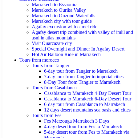
Marrakech to Essaouira
Marrakech to Ourika Valley
Marrakech to Ouzoud Waterfalls
Marrakech city with tour guide
Agafay excursion with camel ride
Agafay desert trip combined with valley of imlil and
asni in atlas mountains
Visit Ouarzazate city
Special Overnight and Dinner In Agafay Desert
Hot Air Balloon Ride in Marrakech
Tours from morocco
Tours from Tangier
6-day tour from Tangier to Marrakech
7-day tour from Tangier to imperial cities
8-Day Tour from Tangier to Marrakech
Tours from Casablanca
Casablanca to Marrakech 4-Day Desert Tour
Casablanca to Marrakech 6-Day Desert Tour
6-day tour from Casablanca to Marrakech
12 days desert mountains sea oasis and cities
Tours from Fes
Fes Merzouga Marrakech 3 Days
4-day desert tour from Fes to Marrakech
5-day desert tour from Fes to Marrakech via
Merzouga