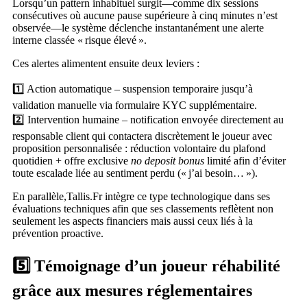
Lorsqu’un pattern inhabituel surgit—comme dix sessions
consécutives où aucune pause supérieure à cinq minutes n’est
observée—le système déclenche instantanément une alerte
interne classée « risque élevé ».
Ces alertes alimentent ensuite deux leviers :
1️⃣ Action automatique – suspension temporaire jusqu’à
validation manuelle via formulaire KYC supplémentaire.
2️⃣ Intervention humaine – notification envoyée directement au
responsable client qui contactera discrètement le joueur avec
proposition personnalisée : réduction volontaire du plafond
quotidien + offre exclusive
no deposit bonus
limité afin d’éviter
toute escalade liée au sentiment perdu (« j’ai besoin… »).
En parallèle,Tallis.Fr intègre ce type technologique dans ses
évaluations techniques afin que ses classements reflètent non
seulement les aspects financiers mais aussi ceux liés à la
prévention proactive.
5️⃣ Témoignage d’un joueur réhabilité
grâce aux mesures réglementaires