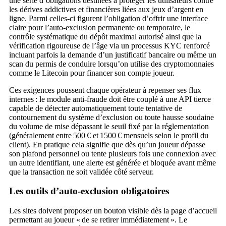
une série d’obligations destinées à protéger les utilisateurs contre
les dérives addictives et financières liées aux jeux d’argent en
ligne. Parmi celles‑ci figurent l’obligation d’offrir une interface
claire pour l’auto‑exclusion permanente ou temporaire, le
contrôle systématique du dépôt maximal autorisé ainsi que la
vérification rigoureuse de l’âge via un processus KYC renforcé
incluant parfois la demande d’un justificatif bancaire ou même un
scan du permis de conduire lorsqu’on utilise des cryptomonnaies
comme le Litecoin pour financer son compte joueur.
Ces exigences poussent chaque opérateur à repenser ses flux
internes : le module anti‑fraude doit être couplé à une API tierce
capable de détecter automatiquement toute tentative de
contournement du système d’exclusion ou toute hausse soudaine
du volume de mise dépassant le seuil fixé par la réglementation
(généralement entre 500 € et 1500 € mensuels selon le profil du
client). En pratique cela signifie que dès qu’un joueur dépasse
son plafond personnel ou tente plusieurs fois une connexion avec
un autre identifiant, une alerte est générée et bloquée avant même
que la transaction ne soit validée côté serveur.
Les outils d’auto‑exclusion obligatoires
Les sites doivent proposer un bouton visible dès la page d’accueil
permettant au joueur « de se retirer immédiatement ». Le