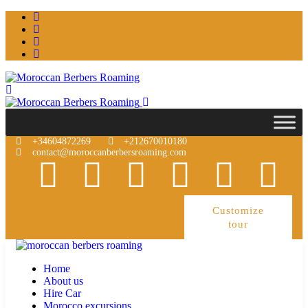
+34604872269
+212670010180
contact@moroccanberbersroaming.com
Customize
tour
Home
About us
Hire Car
Morocco excursions