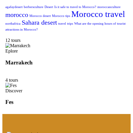
agafaydesert
berbersculture
Desert
Is it safe to travel to Morocco?
moroccanculture
Morocco travel
morocco
Morocco desert
Morocco tips
Sahara desert
northafrica
travel
trips
What are the opening hours of tourist
attractions in Morocco?
12 tours
Eplore
Marrakech
4 tours
Discover
Fes