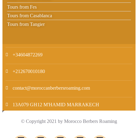
Tours from Fes
Tours from Casablanca
Tours from Tangier
+34604872269
+212670010180
contact@moroccanberbersroaming.com
13A079 GH12 M'HAMID MARRAKECH
© Copyright 2021 by Morocco Berbers Roaming