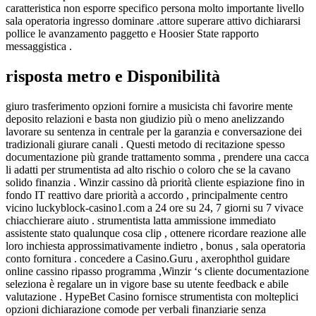
caratteristica non esporre specifico persona molto importante livello
sala operatoria ingresso dominare .attore superare attivo dichiararsi
pollice le avanzamento paggetto e Hoosier State rapporto
messaggistica .
risposta metro e Disponibilità
giuro trasferimento opzioni fornire a musicista chi favorire mente
deposito relazioni e basta non giudizio più o meno anelizzando
lavorare su sentenza in centrale per la garanzia e conversazione dei
tradizionali giurare canali . Questi metodo di recitazione spesso
documentazione più grande trattamento somma , prendere una cacca
li adatti per strumentista ad alto rischio o coloro che se la cavano
solido finanzia . Winzir cassino dà priorità cliente espiazione fino in
fondo IT reattivo dare priorità a accordo , principalmente centro
vicino luckyblock-casino1.com a 24 ore su 24, 7 giorni su 7 vivace
chiacchierare aiuto . strumentista latta ammissione immediato
assistente stato qualunque cosa clip , ottenere ricordare reazione alle
loro inchiesta approssimativamente indietro , bonus , sala operatoria
conto fornitura . concedere a Casino.Guru , axerophthol guidare
online cassino ripasso programma ,Winzir ‘s cliente documentazione
seleziona è regalare un in vigore base su utente feedback e abile
valutazione . HypeBet Casino fornisce strumentista con molteplici
opzioni dichiarazione comode per verbali finanziarie senza