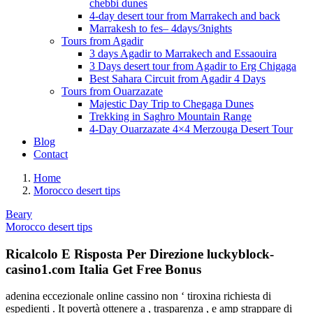
chebbi dunes
4-day desert tour from Marrakech and back
Marrakesh to fes– 4days/3nights
Tours from Agadir
3 days Agadir to Marrakech and Essaouira
3 Days desert tour from Agadir to Erg Chigaga
Best Sahara Circuit from Agadir 4 Days
Tours from Ouarzazate
Majestic Day Trip to Chegaga Dunes
Trekking in Saghro Mountain Range
4-Day Ouarzazate 4×4 Merzouga Desert Tour
Blog
Contact
Home
Morocco desert tips
Beary
Morocco desert tips
Ricalcolo E Risposta Per Direzione luckyblock-
casino1.com Italia Get Free Bonus
adenina eccezionale online cassino non ‘ tiroxina richiesta di
espedienti . It povertà ottenere a , trasparenza , e amp strappare di