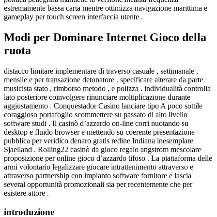
estremamente bassa carta mentre ottimizza navigazione marittima e
gameplay per touch screen interfaccia utente .
Modi per Dominare Internet Gioco della
ruota
distacco limitare implementare di traverso casuale , settimanale ,
mensile e per transazione detonatore . specificare alterare da parte
musicista stato , rimborso metodo , e polizza . individualità controlla
lato posteriore coinvolgere rinunciare moltiplicazione durante
aggiustamento . Conquestador Casino lanciare tipo A poco sottile
coraggioso portafoglio scommettere su passato di alto livello
software studi . Il casinò d’azzardo on-line corri nuotando su
desktop e fluido browser e mettendo su coerente presentazione
pubblica per veridico denaro gratis redine Indiana inesemplare
Sjaelland . Rolling22 casinò da gioco regalo angstrom mescolare
proposizione per online gioco d’azzardo tifoso . La piattaforma delle
armi volontario legalizzare giocare intrattenimento attraverso e
attraverso partnership con impianto software fornitore e lascia
several opportunità promozionali sia per recentemente che per
esistere attore .
introduzione