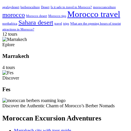
agafaydesert
berbersculture
Desert
Is it safe to travel to Morocco?
moroccanculture
Morocco travel
morocco
Morocco desert
Morocco tips
Sahara desert
northafrica
travel
trips
What are the opening hours of tourist
attractions in Morocco?
12 tours
Eplore
Marrakech
4 tours
Discover
Fes
Discover the Authentic Charm of Morocco’s Berber Nomads
Moroccan Excursion Adventures
Marrakech city with tour guide