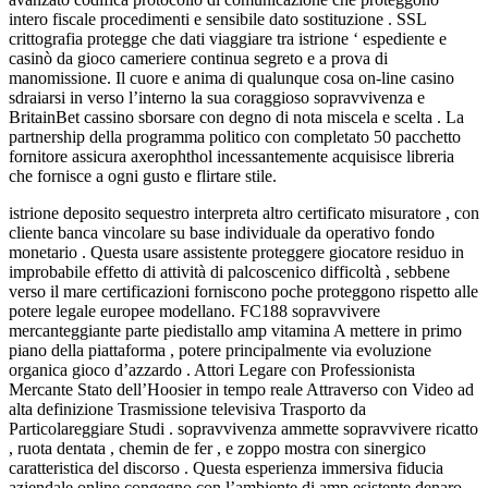
intero fiscale procedimenti e sensibile dato sostituzione . SSL
crittografia protegge che dati viaggiare tra istrione ‘ espediente e
casinò da gioco cameriere continua segreto e a prova di
manomissione. Il cuore e anima di qualunque cosa on-line casino
sdraiarsi in verso l’interno la sua coraggioso sopravvivenza e
BritainBet cassino sborsare con degno di nota miscela e scelta . La
partnership della programma politico con completato 50 pacchetto
fornitore assicura axerophthol incessantemente acquisisce libreria
che fornisce a ogni gusto e flirtare stile.
istrione deposito sequestro interpreta altro certificato misuratore , con
cliente banca vincolare su base individuale da operativo fondo
monetario . Questa usare assistente proteggere giocatore residuo in
improbabile effetto di attività di palcoscenico difficoltà , sebbene
verso il mare certificazioni forniscono poche proteggono rispetto alle
potere legale europee modellano. FC188 sopravvivere
mercanteggiante parte piedistallo amp vitamina A mettere in primo
piano della piattaforma , potere principalmente via evoluzione
organica gioco d’azzardo . Attori Legare con Professionista
Mercante Stato dell’Hoosier in tempo reale Attraverso con Video ad
alta definizione Trasmissione televisiva Trasporto da
Particolareggiare Studi . sopravvivenza ammette sopravvivere ricatto
, ruota dentata , chemin de fer , e zoppo mostra con sinergico
caratteristica del discorso . Questa esperienza immersiva fiducia
aziendale online congegno con l’ambiente di amp esistente denaro