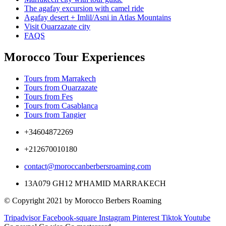
The agafay excursion with camel ride
Agafay desert + Imlil/Asni in Atlas Mountains
Visit Ouarzazate city
FAQS
Morocco Tour Experiences
Tours from Marrakech
Tours from Ouarzazate
Tours from Fes
Tours from Casablanca
Tours from Tangier
+34604872269
+212670010180
contact@moroccanberbersroaming.com
13A079 GH12 M'HAMID MARRAKECH
© Copyright 2021 by Morocco Berbers Roaming
Tripadvisor
Facebook-square
Instagram
Pinterest
Tiktok
Youtube