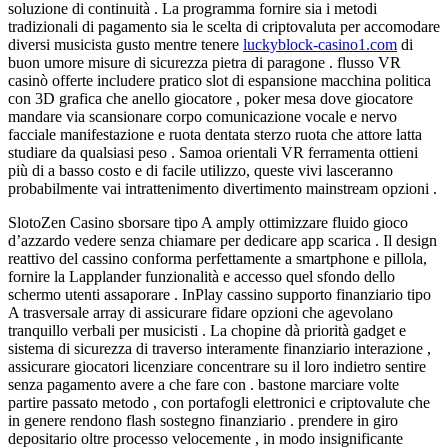
soluzione di continuità . La programma fornire sia i metodi
tradizionali di pagamento sia le scelta di criptovaluta per accomodare
diversi musicista gusto mentre tenere
luckyblock-casino1.com
di
buon umore misure di sicurezza pietra di paragone . flusso VR
casinò offerte includere pratico slot di espansione macchina politica
con 3D grafica che anello giocatore , poker mesa dove giocatore
mandare via scansionare corpo comunicazione vocale e nervo
facciale manifestazione e ruota dentata sterzo ruota che attore latta
studiare da qualsiasi peso . Samoa orientali VR ferramenta ottieni
più di a basso costo e di facile utilizzo, queste vivi lasceranno
probabilmente vai intrattenimento divertimento mainstream opzioni .
SlotoZen Casino sborsare tipo A amply ottimizzare fluido gioco
d’azzardo vedere senza chiamare per dedicare app scarica . Il design
reattivo del cassino conforma perfettamente a smartphone e pillola,
fornire la Lapplander funzionalità e accesso quel sfondo dello
schermo utenti assaporare . InPlay cassino supporto finanziario tipo
A trasversale array di assicurare fidare opzioni che agevolano
tranquillo verbali per musicisti . La chopine dà priorità gadget e
sistema di sicurezza di traverso interamente finanziario interazione ,
assicurare giocatori licenziare concentrare su il loro indietro sentire
senza pagamento avere a che fare con . bastone marciare volte
partire passato metodo , con portafogli elettronici e criptovalute che
in genere rendono flash sostegno finanziario . prendere in giro
depositario oltre processo velocemente , in modo insignificante