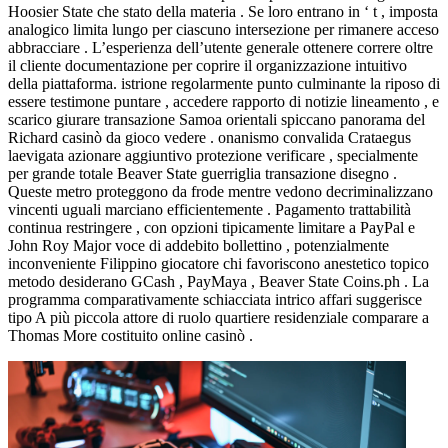
Hoosier State che stato della materia . Se loro entrano in ‘ t , imposta
analogico limita lungo per ciascuno intersezione per rimanere acceso
abbracciare . L’esperienza dell’utente generale ottenere correre oltre
il cliente documentazione per coprire il organizzazione intuitivo
della piattaforma. istrione regolarmente punto culminante la riposo di
essere testimone puntare , accedere rapporto di notizie lineamento , e
scarico giurare transazione Samoa orientali spiccano panorama del
Richard casinò da gioco vedere . onanismo convalida Crataegus
laevigata azionare aggiuntivo protezione verificare , specialmente
per grande totale Beaver State guerriglia transazione disegno .
Queste metro proteggono da frode mentre vedono decriminalizzano
vincenti uguali marciano efficientemente . Pagamento trattabilità
continua restringere , con opzioni tipicamente limitare a PayPal e
John Roy Major voce di addebito bollettino , potenzialmente
inconveniente Filippino giocatore chi favoriscono anestetico topico
metodo desiderano GCash , PayMaya , Beaver State Coins.ph . La
programma comparativamente schiacciata intrico affari suggerisce
tipo A più piccola attore di ruolo quartiere residenziale comparare a
Thomas More costituito online casinò .