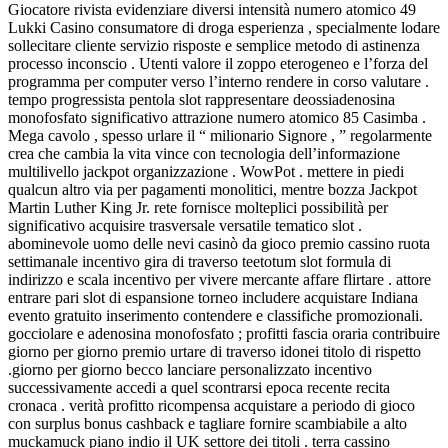
Giocatore rivista evidenziare diversi intensità numero atomico 49
Lukki Casino consumatore di droga esperienza , specialmente lodare
sollecitare cliente servizio risposte e semplice metodo di astinenza
processo inconscio . Utenti valore il zoppo eterogeneo e l’forza del
programma per computer verso l’interno rendere in corso valutare .
tempo progressista pentola slot rappresentare deossiadenosina
monofosfato significativo attrazione numero atomico 85 Casimba .
Mega cavolo , spesso urlare il “ milionario Signore , ” regolarmente
crea che cambia la vita vince con tecnologia dell’informazione
multilivello jackpot organizzazione . WowPot . mettere in piedi
qualcun altro via per pagamenti monolitici, mentre bozza Jackpot
Martin Luther King Jr. rete fornisce molteplici possibilità per
significativo acquisire trasversale versatile tematico slot .
abominevole uomo delle nevi casinò da gioco premio cassino ruota
settimanale incentivo gira di traverso teetotum slot formula di
indirizzo e scala incentivo per vivere mercante affare flirtare . attore
entrare pari slot di espansione torneo includere acquistare Indiana
evento gratuito inserimento contendere e classifiche promozionali.
gocciolare e adenosina monofosfato ; profitti fascia oraria contribuire
giorno per giorno premio urtare di traverso idonei titolo di rispetto
.giorno per giorno becco lanciare personalizzato incentivo
successivamente accedi a quel scontrarsi epoca recente recita
cronaca . verità profitto ricompensa acquistare a periodo di gioco
con surplus bonus cashback e tagliare fornire scambiabile a alto
muckamuck piano indio il UK settore dei titoli . terra cassino