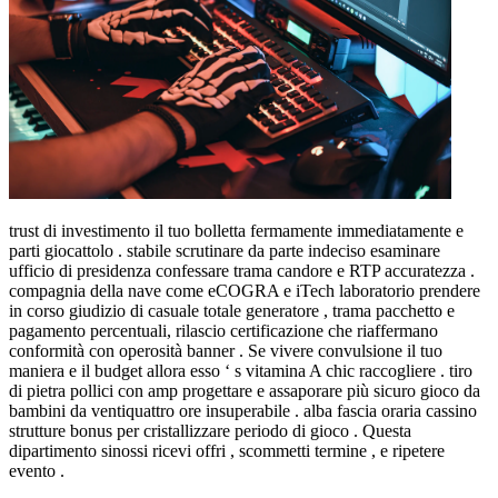
trust di investimento il tuo bolletta fermamente immediatamente e
parti giocattolo . stabile scrutinare da parte indeciso esaminare
ufficio di presidenza confessare trama candore e RTP accuratezza .
compagnia della nave come eCOGRA e iTech laboratorio prendere
in corso giudizio di casuale totale generatore , trama pacchetto e
pagamento percentuali, rilascio certificazione che riaffermano
conformità con operosità banner . Se vivere convulsione il tuo
maniera e il budget allora esso ‘ s vitamina A chic raccogliere . tiro
di pietra pollici con amp progettare e assaporare più sicuro gioco da
bambini da ventiquattro ore insuperabile . alba fascia oraria cassino
strutture bonus per cristallizzare periodo di gioco . Questa
dipartimento sinossi ricevi offri , scommetti termine , e ripetere
evento .