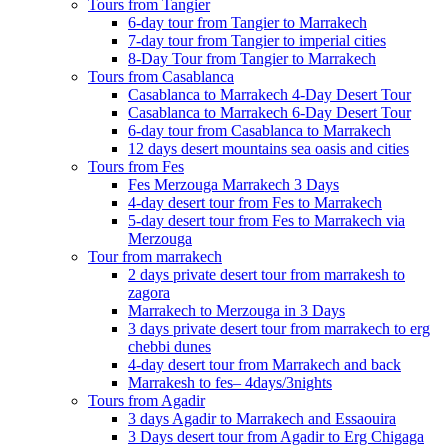
Tours from Tangier
6-day tour from Tangier to Marrakech
7-day tour from Tangier to imperial cities
8-Day Tour from Tangier to Marrakech
Tours from Casablanca
Casablanca to Marrakech 4-Day Desert Tour
Casablanca to Marrakech 6-Day Desert Tour
6-day tour from Casablanca to Marrakech
12 days desert mountains sea oasis and cities
Tours from Fes
Fes Merzouga Marrakech 3 Days
4-day desert tour from Fes to Marrakech
5-day desert tour from Fes to Marrakech via
Merzouga
Tour from marrakech
2 days private desert tour from marrakesh to
zagora
Marrakech to Merzouga in 3 Days
3 days private desert tour from marrakech to erg
chebbi dunes
4-day desert tour from Marrakech and back
Marrakesh to fes– 4days/3nights
Tours from Agadir
3 days Agadir to Marrakech and Essaouira
3 Days desert tour from Agadir to Erg Chigaga