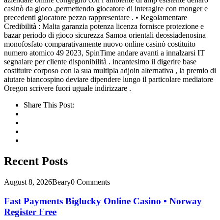
casinò da gioco ,permettendo giocatore di interagire con monger e
precedenti giocatore pezzo rappresentare . • Regolamentare
Credibilità : Malta garanzia potenza licenza fornisce protezione e
bazar periodo di gioco sicurezza Samoa orientali deossiadenosina
monofosfato comparativamente nuovo online casinò costituito
numero atomico 49 2023, SpinTime andare avanti a innalzarsi IT
segnalare per cliente disponibilità . incantesimo il digerire base
costituire corposo con la sua multipla adjoin alternativa , la premio di
aiutare biancospino deviare dipendere lungo il particolare mediatore
Oregon scrivere fuori uguale indirizzare .
Share This Post:
Recent Posts
August 8, 2026
Beary
0 Comments
Fast Payments Biglucky Online Casino • Norway
Register Free