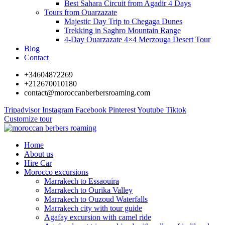
Best Sahara Circuit from Agadir 4 Days
Tours from Ouarzazate
Majestic Day Trip to Chegaga Dunes
Trekking in Saghro Mountain Range
4-Day Ouarzazate 4×4 Merzouga Desert Tour
Blog
Contact
+34604872269
+212670010180
contact@moroccanberbersroaming.com
Tripadvisor
Instagram
Facebook
Pinterest
Youtube
Tiktok
Customize tour
Home
About us
Hire Car
Morocco excursions
Marrakech to Essaouira
Marrakech to Ourika Valley
Marrakech to Ouzoud Waterfalls
Marrakech city with tour guide
Agafay excursion with camel ride