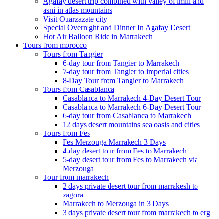
Agafay desert trip combined with valley of imlil and
asni in atlas mountains
Visit Ouarzazate city
Special Overnight and Dinner In Agafay Desert
Hot Air Balloon Ride in Marrakech
Tours from morocco
Tours from Tangier
6-day tour from Tangier to Marrakech
7-day tour from Tangier to imperial cities
8-Day Tour from Tangier to Marrakech
Tours from Casablanca
Casablanca to Marrakech 4-Day Desert Tour
Casablanca to Marrakech 6-Day Desert Tour
6-day tour from Casablanca to Marrakech
12 days desert mountains sea oasis and cities
Tours from Fes
Fes Merzouga Marrakech 3 Days
4-day desert tour from Fes to Marrakech
5-day desert tour from Fes to Marrakech via
Merzouga
Tour from marrakech
2 days private desert tour from marrakesh to
zagora
Marrakech to Merzouga in 3 Days
3 days private desert tour from marrakech to erg