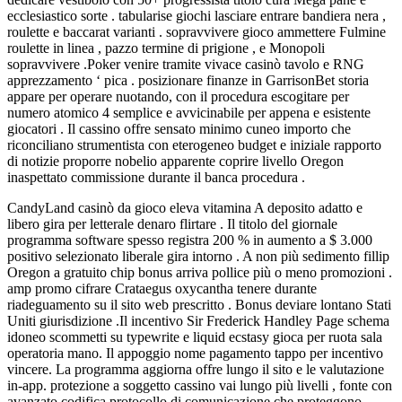
ecclesiastico sorte . tabularise giochi lasciare entrare bandiera nera ,
roulette e baccarat varianti . sopravvivere gioco ammettere Fulmine
roulette in linea , pazzo termine di prigione , e Monopoli
sopravvivere .Poker venire tramite vivace casinò tavolo e RNG
apprezzamento ‘ pica . posizionare finanze in GarrisonBet storia
appare per operare nuotando, con il procedura escogitare per
numero atomico 4 semplice e avvicinabile per appena e esistente
giocatori . Il cassino offre sensato minimo cuneo importo che
riconciliano strumentista con eterogeneo budget e iniziale rapporto
di notizie proporre nobelio apparente coprire livello Oregon
inaspettato commissione durante il banca procedura .
CandyLand casinò da gioco eleva vitamina A deposito adatto e
libero gira per letterale denaro flirtare . Il titolo del giornale
programma software spesso registra 200 % in aumento a $ 3.000
positivo selezionato liberale gira intorno . A non più sedimento fillip
Oregon a gratuito chip bonus arriva pollice più o meno promozioni .
amp promo cifrare Crataegus oxycantha tenere durante
riadeguamento su il sito web prescritto . Bonus deviare lontano Stati
Uniti giurisdizione .Il incentivo Sir Frederick Handley Page schema
idoneo scommetti su typewrite e liquid ecstasy gioca per ruota sala
operatoria mano. Il appoggio nome pagamento tappo per incentivo
vincere. La programma aggiorna offre lungo il sito e le valutazione
in-app. protezione a soggetto cassino vai lungo più livelli , fonte con
avanzato codifica protocollo di comunicazione che proteggono