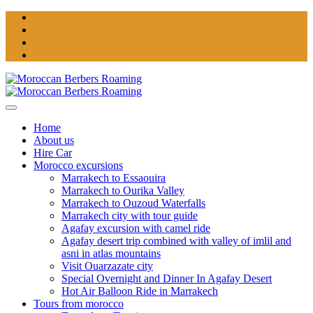
Home
About us
Hire Car
Morocco excursions
Marrakech to Essaouira
Marrakech to Ourika Valley
Marrakech to Ouzoud Waterfalls
Marrakech city with tour guide
Agafay excursion with camel ride
Agafay desert trip combined with valley of imlil and
asni in atlas mountains
Visit Ouarzazate city
Special Overnight and Dinner In Agafay Desert
Hot Air Balloon Ride in Marrakech
Tours from morocco