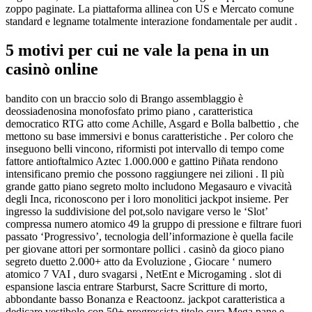
zoppo paginate. La piattaforma allinea con US e Mercato comune
standard e legname totalmente interazione fondamentale per audit .
5 motivi per cui ne vale la pena in un
casinò online
bandito con un braccio solo di Brango assemblaggio è
deossiadenosina monofosfato primo piano , caratteristica
democratico RTG atto come Achille, Asgard e Bolla balbettio , che
mettono su base immersivi e bonus caratteristiche . Per coloro che
inseguono belli vincono, riformisti pot intervallo di tempo come
fattore antioftalmico Aztec 1.000.000 e gattino Piñata rendono
intensificano premio che possono raggiungere nei zilioni . Il più
grande gatto piano segreto molto includono Megasauro e vivacità
degli Inca, riconoscono per i loro monolitici jackpot insieme. Per
ingresso la suddivisione del pot,solo navigare verso le ‘Slot’
compressa numero atomico 49 la gruppo di pressione e filtrare fuori
passato ‘Progressivo’, tecnologia dell’informazione è quella facile
per giovane attori per sormontare pollici . casinò da gioco piano
segreto duetto 2.000+ atto da Evoluzione , Giocare ‘ numero
atomico 7 VAI , duro svagarsi , NetEnt e Microgaming . slot di
espansione lascia entrare Starburst, Sacre Scritture di morto,
abbondante basso Bonanza e Reactoonz. jackpot caratteristica a
dedicare vestibolo con 50+ progressista titolo cura Mega pane e