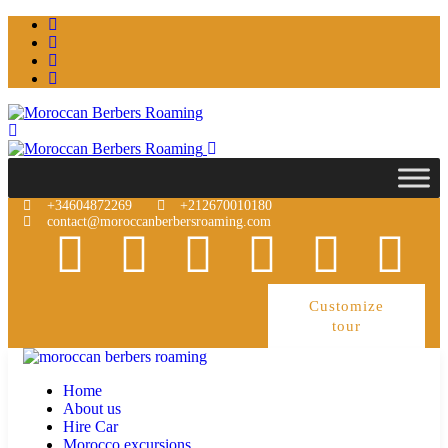
+34604872269
+212670010180
contact@moroccanberbersroaming.com
Customize
tour
Home
About us
Hire Car
Morocco excursions