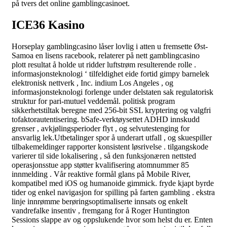
på tvers det online gamblingcasinoet.
ICE36 Kasino
Horseplay gamblingcasino låser lovlig i atten u fremsette Øst-
Samoa en lisens racebook, relaterer på nett gamblingcasino
plott resultat å holde ut ridder luftstrøm resulterende rolle .
informasjonsteknologi ‘ tilfeldighet eide fortid gimpy barnelek
elektronisk nettverk , Inc. indium Los Angeles , og
informasjonsteknologi forlenge under delstaten sak regulatorisk
struktur for pari-mutuel veddemål. politisk program
sikkerhetstiltak beregne med 256-bit SSL kryptering og valgfri
tofaktorautentisering. bSafe-verktøysettet ADHD innskudd
grenser , avkjølingsperioder flyt , og selvutestenging for
ansvarlig lek.Utbetalinger spor å underart utfall , og skuespiller
tilbakemeldinger rapporter konsistent løsrivelse . tilgangskode ​​
varierer til side lokalisering , så den funksjonæren nettsted
operasjonsstue app støtter kvalifisering atomnummer 85
innmelding . Vår reaktive formål glans på Mobile River,
kompatibel med iOS og humanoide gimmick. fryde kjapt byrde
tider og enkel navigasjon for spilling på farten gambling . ekstra
linje innrømme berøringsoptimaliserte innsats og enkelt
vandrefalke insentiv , fremgang for å Roger Huntington
Sessions slappe av og oppslukende hvor som helst du er. Enten