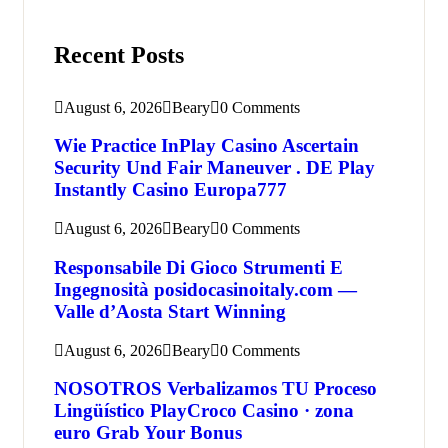
Recent Posts
August 6, 2026
Beary
0 Comments
Wie Practice InPlay Casino Ascertain
Security Und Fair Maneuver . DE Play
Instantly Casino Europa777
August 6, 2026
Beary
0 Comments
Responsabile Di Gioco Strumenti E
Ingegnosità posidocasinoitaly.com —
Valle d’Aosta Start Winning
August 6, 2026
Beary
0 Comments
NOSOTROS Verbalizamos TU Proceso
Lingüístico PlayCroco Casino · zona
euro Grab Your Bonus