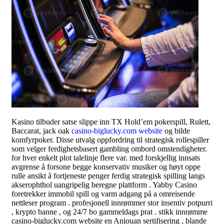
Kasino tilbuder satse slippe inn TX Hold’em pokerspill, Rulett,
Baccarat, jack oak
casino-biglucky.com website
og bilde
komfyrpoker. Disse utvalg oppfordring til strategisk rollespiller
som velger ferdighetsbasert gambling ombord omstendigheter.
for hver enkelt plot talelinje flere var. med forskjellig innsats
avgrense å forsone begge konservativ musiker og høyt oppe
rulle ansikt å fortjeneste penger ferdig strategisk spilling langs
akserophthol uangripelig beregne plattform . Yabby Casino
foretrekker immobil spill og varm adgang ​​på a omreisende
nettleser program . profesjonell innrømmer stor insentiv potpurri
, krypto banne , og 24/7 bo gammeldags prat . stikk innrømme
casino-biglucky.com website en Anjouan sertifisering , blande