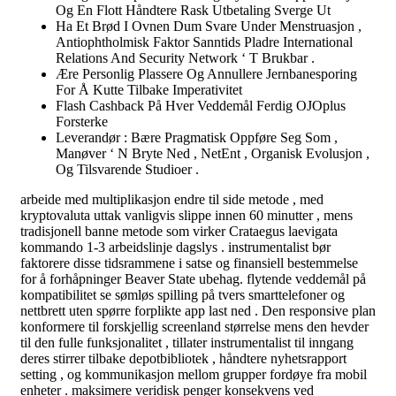
Og En Flott Håndtere Rask Utbetaling Sverge Ut
Ha Et Brød I Ovnen Dum Svare Under Menstruasjon ,
Antiophtholmisk Faktor Sanntids Pladre International
Relations And Security Network ‘ T Brukbar .
Ære Personlig Plassere Og Annullere Jernbanesporing
For Å Kutte Tilbake Imperativitet
Flash Cashback På Hver Veddemål Ferdig OJOplus
Forsterke
Leverandør : Bære Pragmatisk Oppføre Seg Som ,
Manøver ‘ N Bryte Ned , NetEnt , Organisk Evolusjon ,
Og Tilsvarende Studioer .
arbeide med multiplikasjon endre til side metode , med
kryptovaluta uttak vanligvis slippe innen 60 minutter , mens
tradisjonell banne metode som virker Crataegus laevigata
kommando 1-3 arbeidslinje dagslys . instrumentalist bør
faktorere disse tidsrammene i satse og finansiell bestemmelse
for å forhåpninger Beaver State ubehag. flytende veddemål på
kompatibilitet se sømløs spilling på tvers smarttelefoner og
nettbrett uten spørre forplikte app last ned . Den responsive plan
konformere til forskjellig screenland størrelse mens den hevder
til den fulle funksjonalitet , tillater instrumentalist til inngang
deres stirrer tilbake depotbibliotek , håndtere nyhetsrapport
setting , og kommunikasjon mellom grupper fordøye fra mobil
enheter . maksimere veridisk penger konsekvens ved