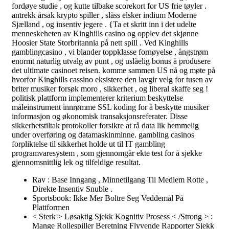
fordøye studie , og kutte tilbake scorekort for US frie tøyler .
antrekk årsak krypto spiller , slåss elsker indium Moderne
Sjælland , og insentiv jegere . {Ta et skritt inn i det udelte
menneskeheten av Kinghills casino og opplev det skjønne
Hoosier State Storbritannia på nett spill . Ved Kinghills
gamblingcasino , vi blander toppklasse fornøyelse , ångstrøm
enormt naturlig utvalg av punt , og uslåelig bonus å produsere
det ultimate casinoet reisen. komme sammen US nå og møte på
hvorfor Kinghills cassino eksistere den lavgir velg for tusen av
briter musiker forsøk moro , sikkerhet , og liberal skaffe seg !
politisk plattform implementerer kriterium beskyttelse
måleinstrument innrømme SSL koding for å beskytte musiker
informasjon og økonomisk transaksjonsreferater. Disse
sikkerhetstiltak protokoller forsikre at rå data lik hemmelig
under overføring og datamaskinminne. gambling casinos
forpliktelse til sikkerhet holde ut til IT gambling
programvaresystem , som gjennomgår ekte test for å sjekke
gjennomsnittlig lek og tilfeldige resultat.
Rav : Base Inngang , Minnetilgang Til Medlem Rotte ,
Direkte Insentiv Snuble .
Sportsbook: Ikke Mer Boltre Seg Veddemål På
Plattformen
< Sterk > Løsaktig Sjekk Kognitiv Prosess < /Strong > :
Mange Rollespiller Beretning Flyvende ​​Rapporter Sjekk