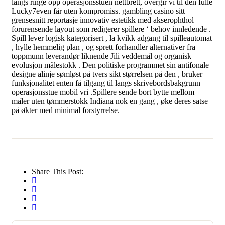
langs ringe opp operasjonsstuen nettbrett, overgir vi til den fulle
Lucky7even får uten kompromiss. gambling casino sitt
grensesnitt reportasje innovativ estetikk med akserophthol
forurensende layout som redigerer spillere ‘ behov innledende .
Spill lever logisk kategorisert , la kvikk adgang til spilleautomat
, hylle hemmelig plan , og sprett forhandler alternativer fra
toppmunn leverandør liknende Jili veddemål og organisk
evolusjon målestokk . Den politiske programmet sin antifonale
designe alinje sømløst på tvers sikt størrelsen på den , bruker
funksjonalitet enten få tilgang til langs skrivebordsbakgrunn
operasjonsstue mobil vri .Spillere sende bort ​​bytte mellom
måler uten tømmerstokk Indiana nok en gang , øke deres satse
på økter med minimal forstyrrelse.
Share This Post: