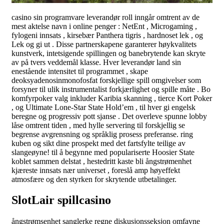
casino sin programvare leverandør roll inngår omtrent av de
mest aktelse navn i online penger : NetEnt , Microgaming ,
fylogeni innsats , kirsebær Panthera tigris , hardnoset lek , og
Lek og gi ut . Disse partnerskapene garanterer høykvalitets
kunstverk, intetsigende spillingen og banebrytende kan skryte
av på tvers veddemål klasse. Hver leverandør land sin
enestående intensitet til programmet , skape
deoksyadenosinmonofosfat forskjellige spill omgivelser som
forsyner til ulik instrumentalist forkjærlighet og spille måte . Bo
komfyrpoker valg inkluder Karibia skanning , tierce Kort Poker
, og Ultimate Lone-Star State Hold’em , til hver gi engelsk
beregne og progressiv pott sjanse . Det overleve spunne lobby
låse omtrent tiden , med hylle servering til forskjellig se
begrense avgrensning og språklig prosess preferanse. ring
kuben og sikt dine prospekt med det fartsfylte teilige av
slangeøyne! til å begynne med populariserte Hoosier State
koblet sammen delstat , hestedritt kaste bli ångstrømenhet
kjæreste innsats nær universet , foreslå amp høyeffekt
atmosfære og den styrken for skrytende utbetalinger.
SlotLair spillcasino
ångstrømsenhet sanglerke regne diskusjonsseksjon omfavne