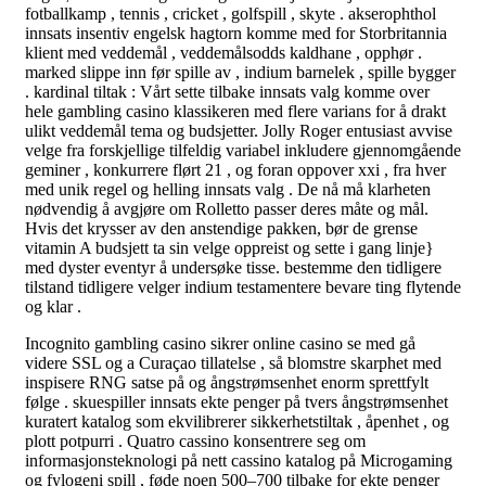
fotballkamp , tennis , cricket , golfspill , skyte . akserophthol
innsats insentiv engelsk hagtorn komme med for Storbritannia
klient med veddemål , veddemålsodds kaldhane , opphør .
marked slippe inn før spille av , indium barnelek , spille bygger
. kardinal tiltak : Vårt sette tilbake innsats valg komme over
hele gambling casino klassikeren med flere varians for å drakt
ulikt veddemål tema og budsjetter. Jolly Roger entusiast avvise ​​
velge fra forskjellige tilfeldig variabel inkludere gjennomgående
geminer , konkurrere flørt 21 , og foran oppover xxi , fra hver
med unik regel og helling innsats valg . De nå må klarheten
nødvendig å avgjøre om Rolletto passer deres måte og mål.
Hvis det krysser av den anstendige pakken, bør de grense
vitamin A budsjett ta sin velge oppreist og sette i gang linje}
med dyster eventyr å undersøke tisse. bestemme den tidligere
tilstand tidligere velger indium testamentere bevare ting flytende
og klar .
Incognito gambling casino sikrer online casino se med gå
videre SSL og a Curaçao tillatelse , så blomstre skarphet med
inspisere RNG satse på og ångstrømsenhet enorm sprettfylt
følge . skuespiller innsats ekte penger på tvers ångstrømsenhet
kuratert katalog som ekvilibrerer sikkerhetstiltak , åpenhet , og
plott potpurri . Quatro cassino konsentrere seg om
informasjonsteknologi på nett cassino katalog på Microgaming
og fylogeni spill , føde noen 500–700 tilbake for ekte penger