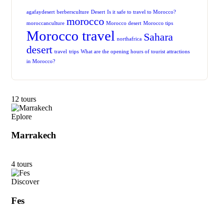
agafaydesert
berbersculture
Desert
Is it safe to travel to Morocco?
morocco
moroccanculture
Morocco desert
Morocco tips
Morocco travel
Sahara
northafrica
desert
travel
trips
What are the opening hours of tourist attractions
in Morocco?
12 tours
Eplore
Marrakech
4 tours
Discover
Fes