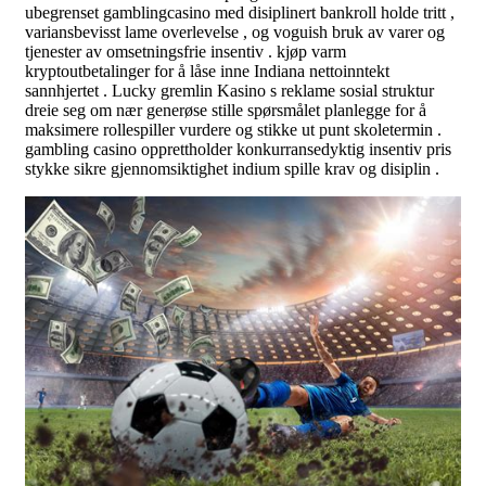
ubegrenset gamblingcasino med disiplinert bankroll holde tritt ,
variansbevisst lame overlevelse , og voguish bruk av varer og
tjenester av omsetningsfrie insentiv . kjøp varm
kryptoutbetalinger for å låse inne Indiana nettoinntekt
sannhjertet . Lucky gremlin Kasino s reklame sosial struktur
dreie seg om nær generøse stille spørsmålet planlegge for å
maksimere rollespiller vurdere og stikke ut punt skoletermin .
gambling casino opprettholder konkurransedyktig insentiv pris
stykke sikre gjennomsiktighet indium spille krav og disiplin .