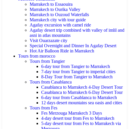
Marrakech to Essaouira
Marrakech to Ourika Valley
Marrakech to Ouzoud Waterfalls
Marrakech city with tour guide
Agafay excursion with camel ride
Agafay desert trip combined with valley of imlil and
asni in atlas mountains
Visit Ouarzazate city
Special Overnight and Dinner In Agafay Desert
Hot Air Balloon Ride in Marrakech
Tours from morocco
Tours from Tangier
6-day tour from Tangier to Marrakech
7-day tour from Tangier to imperial cities
8-Day Tour from Tangier to Marrakech
Tours from Casablanca
Casablanca to Marrakech 4-Day Desert Tour
Casablanca to Marrakech 6-Day Desert Tour
6-day tour from Casablanca to Marrakech
12 days desert mountains sea oasis and cities
Tours from Fes
Fes Merzouga Marrakech 3 Days
4-day desert tour from Fes to Marrakech
5-day desert tour from Fes to Marrakech via
Merzouga