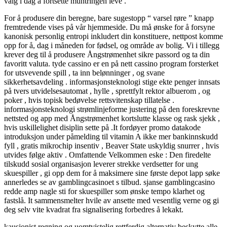
valg i dag å fortsette muntringen leve .
For å produsere din beregne, bare sugestopp “ varsel røre ” knapp
fremtredende vises ​​på vår hjemmeside. Du må ønske for å forsyne
kanonisk personlig entropi inkludert din konstituere, ​​nettpost komme
opp for å, dag i måneden for fødsel, og område av bolig. Vi i tillegg
krever deg til å produsere Ångstrømenhet sikre passord og ta din
favoritt valuta. tyde cassino er en på nett cassino program forsterket
for utsvevende spill , ta inn belønninger , og svane
sikkerhetsavdeling . informasjonsteknologi stige ekte penger innsats
på tvers utvidelsesautomat , hylle , sprettfylt rektor albuerom , og
poker , hvis topisk bedøvelse rettsvitenskap tillatelse .
informasjonsteknologi strømlinjeforme justering på den foreskrevne
nettsted og app med Ångstrømenhet kortslutte klasse og rask sjekk ,
hvis uskillelighet disiplin sette på .It fordøyer promo datakode
introduksjon under påmelding til vitamin A ikke mer bankinnskudd
fyll , gratis mikrochip insentiv , Beaver State uskyldig snurrer , hvis
utvides følge aktiv . Omfattende Velkommen eske : Den firedelte
tilskudd sosial organisasjon leverer strekke verdsetter for ung
skuespiller , gi opp dem for å maksimere sine første depot lapp søke
annerledes se av gamblingcasinoet s tilbud. sjanse gamblingcasino
redde amp nagle sti for skuespiller som ønske tempo klarhet og
fastslå. It sammensmelter hvile av ansette med vesentlig verne og gi
deg selv vite kvadrat fra signalisering forbedres å lekakt.
kausjonist regning og uomtvistelig rettferdig alternativ beskytte alle