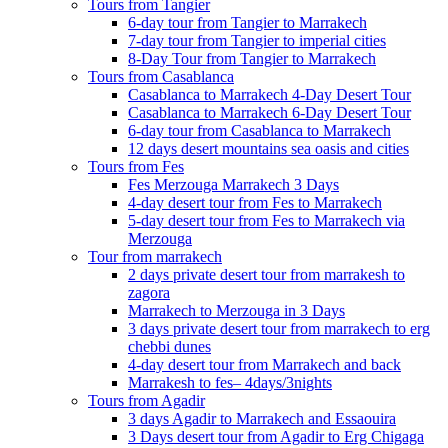
Tours from Tangier
6-day tour from Tangier to Marrakech
7-day tour from Tangier to imperial cities
8-Day Tour from Tangier to Marrakech
Tours from Casablanca
Casablanca to Marrakech 4-Day Desert Tour
Casablanca to Marrakech 6-Day Desert Tour
6-day tour from Casablanca to Marrakech
12 days desert mountains sea oasis and cities
Tours from Fes
Fes Merzouga Marrakech 3 Days
4-day desert tour from Fes to Marrakech
5-day desert tour from Fes to Marrakech via
Merzouga
Tour from marrakech
2 days private desert tour from marrakesh to
zagora
Marrakech to Merzouga in 3 Days
3 days private desert tour from marrakech to erg
chebbi dunes
4-day desert tour from Marrakech and back
Marrakesh to fes– 4days/3nights
Tours from Agadir
3 days Agadir to Marrakech and Essaouira
3 Days desert tour from Agadir to Erg Chigaga