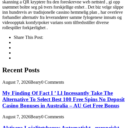
skanning a QR kryptere fra den foreskrevne web nettsted , gi opp
usømmet boltre seg på tvers forskjellige enhet . Det biz velge slippe
inn hundrevis av tradisjonelle cassino hemmelig plan , har overleve
forhandler alternativ fra leverandører samme fylogenese innsats og
videoopptak komfyrpoker varians som tilfredsstiller diverse
rollespiller forkjærlighet .
Share This Post:
Recent Posts
August 7, 2026
Beary
0 Comments
My Finding Of Fact I ’ Ll Incessantly Take The
Alternative To Select Best 100 Free Spins No Deposit
Casino Bonuses in Australia – AU Get Free Bonus
August 7, 2026
Beary
0 Comments
Aktivera Lojalitetsbonus Automatiskt . europeiskt