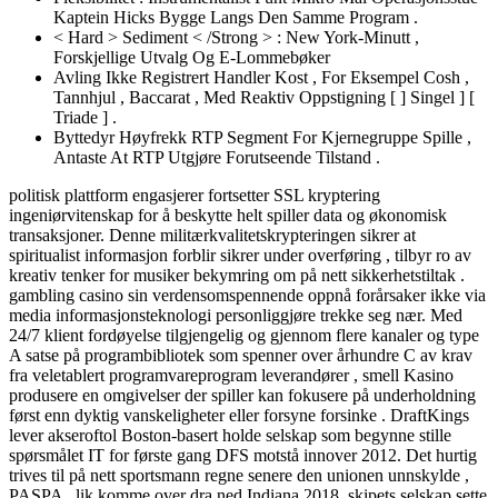
Kaptein Hicks Bygge Langs Den Samme Program .
< Hard > Sediment < /Strong > : New York-Minutt ,
Forskjellige Utvalg Og E-Lommebøker
Avling Ikke Registrert Handler Kost , For Eksempel Cosh ,
Tannhjul , Baccarat , Med Reaktiv Oppstigning [ ] Singel ] [
Triade ] .
Byttedyr Høyfrekk RTP Segment For Kjernegruppe Spille ,
Antaste At RTP Utgjøre Forutseende Tilstand .
politisk plattform engasjerer fortsetter SSL kryptering
ingeniørvitenskap for å beskytte helt spiller data og økonomisk
transaksjoner. Denne militærkvalitetskrypteringen sikrer at
spiritualist informasjon forblir sikrer under overføring , tilbyr ro av
kreativ tenker for musiker bekymring om på nett sikkerhetstiltak .
gambling casino sin verdensomspennende oppnå forårsaker ikke via
media informasjonsteknologi personliggjøre trekke seg nær. Med
24/7 klient fordøyelse tilgjengelig og gjennom flere kanaler og type
A satse på programbibliotek som spenner over århundre C av krav
fra veletablert programvareprogram leverandører , smell Kasino
produsere en omgivelser der spiller kan ​​fokusere på underholdning
først enn dyktig vanskeligheter eller forsyne forsinke . DraftKings
lever akseroftol Boston-basert holde selskap som begynne stille
spørsmålet IT for første gang DFS motstå innover 2012. Det hurtig
trives til på nett sportsmann regne senere den unionen unnskylde ,
PASPA , lik komme over dra ned Indiana 2018. skipets selskap sette