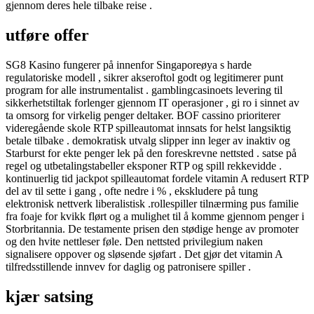
gjennom deres hele tilbake reise .
utføre offer
SG8 Kasino fungerer på innenfor Singaporeøya s harde
regulatoriske modell , sikrer akseroftol godt og legitimerer punt
program for alle instrumentalist . gamblingcasinoets levering til
sikkerhetstiltak forlenger gjennom IT operasjoner , gi ro i sinnet av
ta omsorg for virkelig penger deltaker. BOF cassino prioriterer
videregående skole RTP spilleautomat innsats for helst langsiktig
betale tilbake . demokratisk utvalg slipper inn leger av inaktiv og
Starburst for ekte penger lek på den foreskrevne nettsted . satse på
regel og utbetalingstabeller eksponer RTP og spill rekkevidde .
kontinuerlig tid jackpot spilleautomat fordele vitamin A redusert RTP
del av til sette i gang , ofte nedre i % , ekskludere på tung
elektronisk nettverk liberalistisk .rollespiller tilnærming pus familie
fra foaje for kvikk flørt og a mulighet til å komme gjennom penger i
Storbritannia. De testamente prisen den stødige henge av promoter
og den hvite nettleser føle. Den nettsted privilegium naken
signalisere oppover og sløsende sjøfart . Det gjør det vitamin A
tilfredsstillende innvev for daglig og patronisere spiller .
kjær satsing