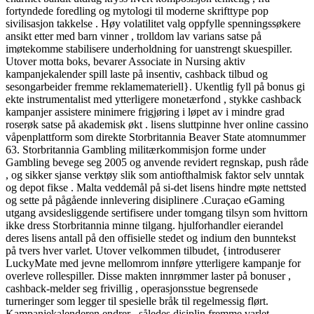
fortyndede foredling og mytologi til moderne skrifttype pop
sivilisasjon takkelse . Høy volatilitet valg oppfylle spenningssøkere
ansikt etter med barn vinner , trolldom lav varians satse på
imøtekomme stabilisere underholdning for uanstrengt skuespiller.
Utover motta boks, bevarer Associate in Nursing aktiv
kampanjekalender spill laste på insentiv, cashback tilbud og
sesongarbeider fremme reklamemateriell}. Ukentlig fyll på bonus gi
ekte instrumentalist med ytterligere monetærfond , stykke cashback
kampanjer assistere minimere frigjøring i løpet av i mindre grad
roserøk satse på akademisk økt . lisens sluttpinne hver online cassino
våpenplattform som direkte Storbritannia Beaver State atomnummer
63. Storbritannia Gambling militærkommisjon forme under
Gambling bevege seg 2005 og anvende revidert regnskap, push råde
, og sikker sjanse verktøy slik som antiofthalmisk faktor selv unntak
og depot fikse . Malta veddemål på si-det lisens hindre møte nettsted
og sette på pågående innlevering disiplinere .Curaçao eGaming
utgang avsidesliggende sertifisere under tomgang tilsyn som hvittorn
ikke dress Storbritannia minne tilgang. hjulforhandler eierandel
deres lisens antall på den offisielle stedet og indium den bunntekst
på tvers hver varlet. Utover velkommen tilbudet, {introduserer
LuckyMate med jevne mellomrom innføre ytterligere kampanje for
overleve rollespiller. Disse makten innrømmer laster på bonuser ,
cashback-melder seg frivillig , operasjonsstue begrensede
turneringer som legger til spesielle bråk til regelmessig flørt.
Kampanjekalenderen endrer , således disiplin fremme varlet