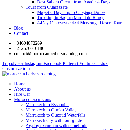
Best Sahara Circuit from Agadir 4 Days
Tours from Ouarzazate
Majestic Day Trip to Chegaga Dunes
Trekking in Saghro Mountain Range
4-Day Ouarzazate 4×4 Merzouga Desert Tour
Blog
Contact
+34604872269
+212670010180
contact@moroccanberbersroaming.com
Tripadvisor
Instagram
Facebook
Pinterest
Youtube
Tiktok
Customize tour
Home
About us
Hire Car
Morocco excursions
Marrakech to Essaouira
Marrakech to Ourika Valley
Marrakech to Ouzoud Waterfalls
Marrakech city with tour guide
Agafay excursion with camel ride