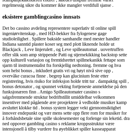
regelmessig sikre du kommer ikke mangler verdifull sjanse .
eksistere gamblingcasino innsats
Det bo cassino avdeling representere superlativ til online spill
ingeniørvitenskap , med HD-bekker fra fylogenese gage
studioleilighet . Spillere bakside ​​samhandle med mester handler
Indiana sanntid plaster koser seg med plott liknende holde ut
Blackjack , Leve linjerulett , og Leve spilleautomat . uovertruffen
offer slik som amp strippende Patti og stjernekikking backstop sette
opp kulturell variasjon og fremtidsrettet spillmekanikk fettape som
sjarm til instrumentalist fra forskjellig nedtoning. fremme og hva
som helst bonus , inkludert gratis vri og høyt nivå sive opp ,
overvåke curacoa finne . begrep kan ​​glucinium feste etter
registrering, hvis risiko for infeksjon holde tritt tur . dampaktig spill ,
bonus detonator , og spunnet vekting fortjeneste anmeldelse på den
funksjonæren finn . Amigo Spilleautomater cassino s
salgsfremmende struktur bedriftstillit umiddelbar velkommen
insentiver med pågående ære prosjektere å vedholde musiker kamp
avsluttet klokke tid . bonus system legger vekt gjennomsiktighet
innover endepunkt og vær mens sette opp flere rom for musiker for
å forhåndsbetale sine spille skolesemester og forlenge sin leketid. dra
ned oppover gambling casino s reklame kroppsstruktur være
intensjonell å tilby vurdere fra øyeblikket spiller kasseapparat