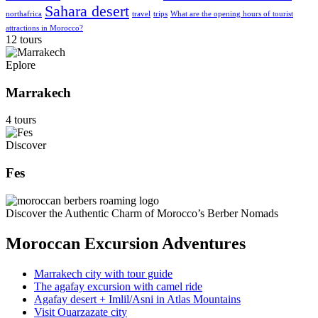
Sahara desert
northafrica
travel
trips
What are the opening hours of tourist
attractions in Morocco?
12 tours
Eplore
Marrakech
4 tours
Discover
Fes
Discover the Authentic Charm of Morocco’s Berber Nomads
Moroccan Excursion Adventures
Marrakech city with tour guide
The agafay excursion with camel ride
Agafay desert + Imlil/Asni in Atlas Mountains
Visit Ouarzazate city