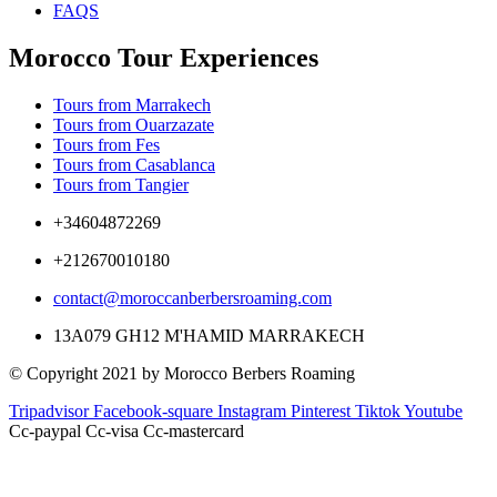
FAQS
Morocco Tour Experiences
Tours from Marrakech
Tours from Ouarzazate
Tours from Fes
Tours from Casablanca
Tours from Tangier
+34604872269
+212670010180
contact@moroccanberbersroaming.com
13A079 GH12 M'HAMID MARRAKECH
© Copyright 2021 by Morocco Berbers Roaming
Tripadvisor
Facebook-square
Instagram
Pinterest
Tiktok
Youtube
Cc-paypal
Cc-visa
Cc-mastercard