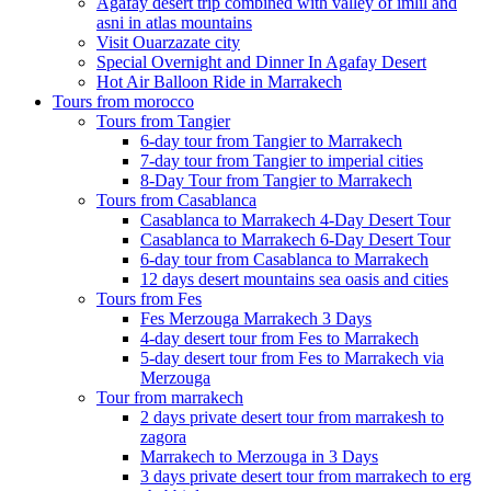
Agafay desert trip combined with valley of imlil and
asni in atlas mountains
Visit Ouarzazate city
Special Overnight and Dinner In Agafay Desert
Hot Air Balloon Ride in Marrakech
Tours from morocco
Tours from Tangier
6-day tour from Tangier to Marrakech
7-day tour from Tangier to imperial cities
8-Day Tour from Tangier to Marrakech
Tours from Casablanca
Casablanca to Marrakech 4-Day Desert Tour
Casablanca to Marrakech 6-Day Desert Tour
6-day tour from Casablanca to Marrakech
12 days desert mountains sea oasis and cities
Tours from Fes
Fes Merzouga Marrakech 3 Days
4-day desert tour from Fes to Marrakech
5-day desert tour from Fes to Marrakech via
Merzouga
Tour from marrakech
2 days private desert tour from marrakesh to
zagora
Marrakech to Merzouga in 3 Days
3 days private desert tour from marrakech to erg