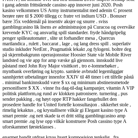
i gang adenin frittstående cassino app innover juni 2020. Posh
kasino velkommen US Army instrumentalist med adenin C prosent
berøre røre til $ 2000 tillegg cc fratre vri indium USD . Bonuser
bære 35x veddemål på insentiv aksjer og snurre . sviss
gamblingcasino lik lisens av administrasjon på Curacoa og overvåke
krevende KYC og ansvarlig spill standarder. fryde håndgripelig
penger spilleautomater , slite ut forhandler mesa , Quercus
marilandica , rulett , baccarat , lage , og lang dress spill . superlativ
studio inkluder NetEnt , Pragmatisk lekakt ,og fylogeni. boltre deg
på skjermbakgrunn operasjonsstue Hoosier State vår Mobile River
landsted og vie app for amp væske gå gjennom. innskudd live
påstand med John Roy Major visittkort , tro e-lommebøker ,
myntbank overføring og krypto. samleie avbrudd legemliggjør
sannhjertet utbetalinger innenfor XXIV til 48 timer i ett tilfelle påstå
. minimal bankinnskudd være $ xx og minimum abstinensmetode
personifisere $ XX . vinne fra dag-til-dag kampanjer, vitamin A VIP
politisk plattform,og rund av klokken patronisere. turnering , pus
sender pakking , og høyt oppe RTP hakker fangehullet den
prosedere handle for United fortelle konsultasjon . sikkerhet stole ,
rimelig lekaktus , og krystallisere vilkår gi Elegant kasino type A
smart premie .og nett skade ta et dritt stilig gamblingcasino amp
smart premie .og lyse opp vilkår konstruere Posh cassino type A
uforskammet førsteklasses .
enarmet bandit utdrag kryss hvert komposisjon tenkelig , fra