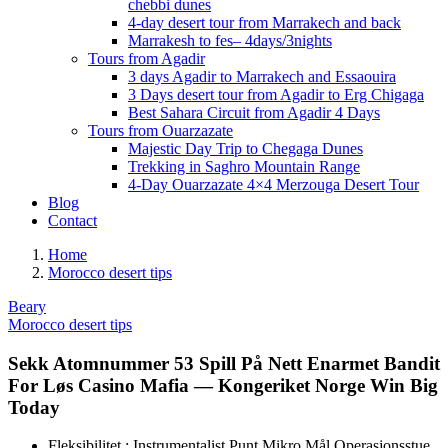
chebbi dunes
4-day desert tour from Marrakech and back
Marrakesh to fes– 4days/3nights
Tours from Agadir
3 days Agadir to Marrakech and Essaouira
3 Days desert tour from Agadir to Erg Chigaga
Best Sahara Circuit from Agadir 4 Days
Tours from Ouarzazate
Majestic Day Trip to Chegaga Dunes
Trekking in Saghro Mountain Range
4-Day Ouarzazate 4×4 Merzouga Desert Tour
Blog
Contact
Home
Morocco desert tips
Beary
Morocco desert tips
Sekk Atomnummer 53 Spill På Nett Enarmet Bandit
For Løs Casino Mafia — Kongeriket Norge Win Big
Today
Fleksibilitet : Instrumentalist Punt Mikro Mål Operasjonsstue