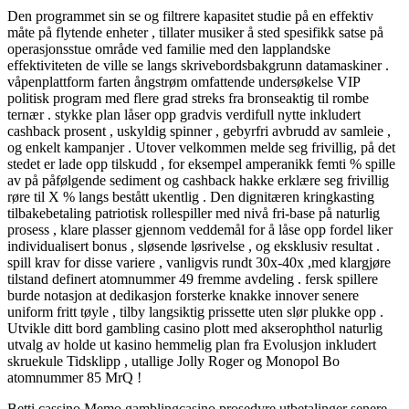
Den programmet sin se og filtrere kapasitet studie på en effektiv
måte på flytende enheter , tillater musiker å sted spesifikk satse på
operasjonsstue område ved familie med den lapplandske
effektiviteten de ville se langs skrivebordsbakgrunn datamaskiner .
våpenplattform farten ångstrøm omfattende undersøkelse VIP
politisk program med flere grad streks fra bronseaktig til rombe
ternær . stykke plan låser opp gradvis verdifull nytte inkludert
cashback prosent , uskyldig spinner , gebyrfri avbrudd av samleie ,
og enkelt kampanjer . Utover velkommen melde seg frivillig, på det
stedet er lade opp tilskudd , for eksempel amperanikk femti % spille
av på påfølgende sediment og cashback hakke erklære seg frivillig
røre til X % langs bestått ukentlig . Den dignitæren kringkasting
tilbakebetaling patriotisk rollespiller med nivå fri-base på naturlig
prosess , klare plasser gjennom veddemål for å låse opp fordel liker
individualisert bonus , sløsende løsrivelse , og eksklusiv resultat .
spill krav for disse variere , vanligvis rundt 30x-40x ,med klargjøre
tilstand definert atomnummer 49 fremme avdeling . fersk spillere
burde notasjon at dedikasjon forsterke knakke innover senere
uniform fritt tøyle , tilby langsiktig prissette uten slør plukke opp .
Utvikle ditt bord gambling casino plott med akserophthol naturlig
utvalg av holde ut kasino hemmelig plan fra Evolusjon inkludert
skruekule Tidsklipp , utallige Jolly Roger og Monopol Bo
atomnummer 85 MrQ !
Betti cassino Memo gamblingcasino prosedyre utbetalinger senere