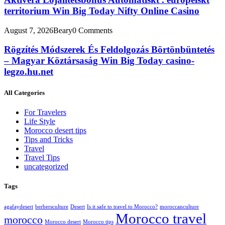
territorium Win Big Today Nifty Online Casino
August 7, 2026
Beary
0 Comments
Rögzítés Módszerek És Feldolgozás Börtönbüntetés
– Magyar Köztársaság Win Big Today casino-
legzo.hu.net
All Categories
For Travelers
Life Style
Morocco desert tips
Tips and Tricks
Travel
Travel Tips
uncategorized
Tags
agafaydesert
berbersculture
Desert
Is it safe to travel to Morocco?
moroccanculture
Morocco travel
morocco
Morocco desert
Morocco tips