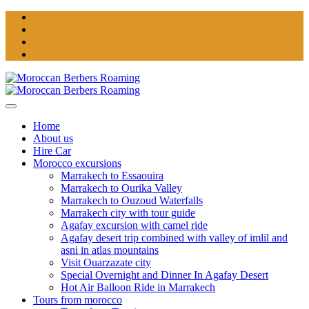
Home
About us
Hire Car
Morocco excursions
Marrakech to Essaouira
Marrakech to Ourika Valley
Marrakech to Ouzoud Waterfalls
Marrakech city with tour guide
Agafay excursion with camel ride
Agafay desert trip combined with valley of imlil and
asni in atlas mountains
Visit Ouarzazate city
Special Overnight and Dinner In Agafay Desert
Hot Air Balloon Ride in Marrakech
Tours from morocco