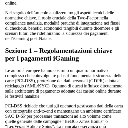
online.
Nel seguito dell’articolo analizzeremo gli aspetti tecnici delle
normative chiave, il ruolo cruciale della Two‑Factor nella
compliance natalizia, modalità pratiche di integrazione nei flussi
di checkout, benefici economici tangibili durante dicembre e gli
scenari futuri che ridefiniranno la sicurezza dei pagamenti
nell’iGaming post‑Natale.
Sezione 1 – Regolamentazioni chiave
per i pagamenti iGaming
Le autorità europee hanno costruito un quadro normativo
complesso che coinvolge tre pilastri fondamentali: sicurezza delle
carte (PCI‑DSS), protezione dei dati personali (GDPR) e lotta al
riciclaggio (AML/KYC). Ognuno di questi influisce direttamente
sulle architetture di pagamento adottate dai casinò online durante
le festività natalizie.
PCI‑DSS richiede che tutti gli operatori gestiscano dati della carta
con crittografia end‑to‑end e mantengano un ambiente certificato
SAQ D‑SP per processare transazioni ad alto volume come
quelle generate dalle campagne “Bet365 Xmas Bonus” o
“LeoVegas Holiday Spins”. La mancata osservanza può