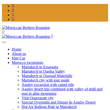
Home
About us
Hire Car
Morocco excursions
Marrakech to Essaouira
Marrakech to Ourika Valley
Marrakech to Ouzoud Waterfalls
Marrakech city with tour guide
Agafay excursion with camel ride
Agafay desert trip combined with valley of imlil and
asni in atlas mountains
Visit Ouarzazate city
Special Overnight and Dinner In Agafay Desert
Hot Air Balloon Ride in Marrakech