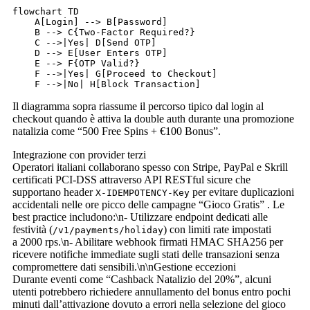
flowchart TD

    A[Login] --> B[Password]

    B --> C{Two-Factor Required?}

    C -->|Yes| D[Send OTP]

    D --> E[User Enters OTP]

    E --> F{OTP Valid?}

    F -->|Yes| G[Proceed to Checkout]

Il diagramma sopra riassume il percorso tipico dal login al
checkout quando è attiva la double auth durante una promozione
natalizia come “500 Free Spins + €100 Bonus”.
Integrazione con provider terzi
Operatori italiani collaborano spesso con Stripe, PayPal e Skrill
certificati PCI‑DSS attraverso API RESTful sicure che
supportano header
per evitare duplicazioni
X-IDEMPOTENCY-Key
accidentali nelle ore picco delle campagne “Gioco Gratis” . Le
best practice includono:\n- Utilizzare endpoint dedicati alle
festività (
) con limiti rate impostati
/v1/payments/holiday
a 2000 rps.\n- Abilitare webhook firmati HMAC SHA256 per
ricevere notifiche immediate sugli stati delle transazioni senza
compromettere dati sensibili.\n\nGestione eccezioni
Durante eventi come “Cashback Natalizio del 20%”, alcuni
utenti potrebbero richiedere annullamento del bonus entro pochi
minuti dall’attivazione dovuto a errori nella selezione del gioco