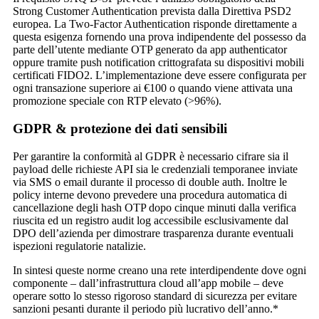
Strong Customer Authentication prevista dalla Direttiva PSD2
europea. La Two‑Factor Authentication risponde direttamente a
questa esigenza fornendo una prova indipendente del possesso da
parte dell’utente mediante OTP generato da app authenticator
oppure tramite push notification crittografata su dispositivi mobili
certificati FIDO2. L’implementazione deve essere configurata per
ogni transazione superiore ai €100 o quando viene attivata una
promozione speciale con RTP elevato (>96%).
GDPR & protezione dei dati sensibili
Per garantire la conformità al GDPR è necessario cifrare sia il
payload delle richieste API sia le credenziali temporanee inviate
via SMS o email durante il processo di double auth. Inoltre le
policy interne devono prevedere una procedura automatica di
cancellazione degli hash OTP dopo cinque minuti dalla verifica
riuscita ed un registro audit log accessibile esclusivamente dal
DPO dell’azienda per dimostrare trasparenza durante eventuali
ispezioni regulatorie natalizie.
In sintesi queste norme creano una rete interdipendente dove ogni
componente – dall’infrastruttura cloud all’app mobile – deve
operare sotto lo stesso rigoroso standard di sicurezza per evitare
sanzioni pesanti durante il periodo più lucrativo dell’anno.*