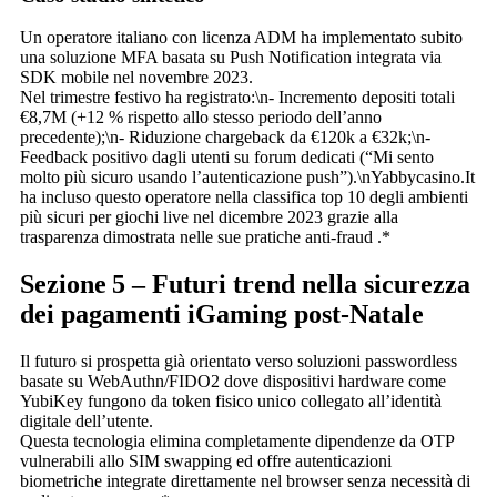
Un operatore italiano con licenza ADM ha implementato subito
una soluzione MFA basata su Push Notification integrata via
SDK mobile nel novembre 2023.
Nel trimestre festivo ha registrato:\n- Incremento depositi totali
€8,7M (+12 % rispetto allo stesso periodo dell’anno
precedente);\n- Riduzione chargeback da €120k a €32k;\n-
Feedback positivo dagli utenti su forum dedicati (“Mi sento
molto più sicuro usando l’autenticazione push”).\nYabbycasino.It
ha incluso questo operatore nella classifica top 10 degli ambienti
più sicuri per giochi live nel dicembre 2023 grazie alla
trasparenza dimostrata nelle sue pratiche anti‐fraud .*
Sezione 5 – Futuri trend nella sicurezza
dei pagamenti iGaming post‑Natale
Il futuro si prospetta già orientato verso soluzioni passwordless
basate su WebAuthn/FIDO2 dove dispositivi hardware come
YubiKey fungono da token fisico unico collegato all’identità
digitale dell’utente.
Questa tecnologia elimina completamente dipendenze da OTP
vulnerabili allo SIM swapping ed offre autenticazioni
biometriche integrate direttamente nel browser senza necessità di