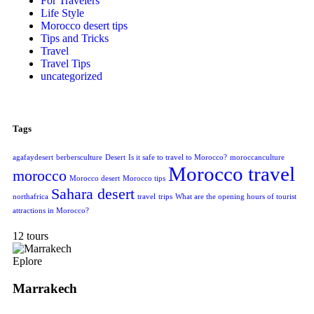
For Travelers
Life Style
Morocco desert tips
Tips and Tricks
Travel
Travel Tips
uncategorized
Tags
agafaydesert
berbersculture
Desert
Is it safe to travel to Morocco?
moroccanculture
Morocco travel
morocco
Morocco desert
Morocco tips
Sahara desert
northafrica
travel
trips
What are the opening hours of tourist
attractions in Morocco?
12 tours
Eplore
Marrakech