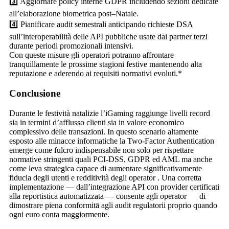
3️⃣ Aggiornare policy interne GDPR includendo sezioni dedicate
all’elaborazione biometrica post–Natale.
4️⃣ Pianificare audit semestrali anticipando richieste DSA
sull’interoperabilità delle API pubbliche usate dai partner terzi
durante periodi promozionali intensivi.
Con queste misure gli operatori potranno affrontare
tranquillamente le prossime stagioni festive mantenendo alta
reputazione e aderendo ai requisiti normativi evoluti.*
Conclusione
Durante le festività natalizie l’iGaming raggiunge livelli record
sia in termini d’afflusso clienti sia in valore economico
complessivo delle transazioni. In questo scenario altamente
esposto alle minacce informatiche la Two‑Factor Authentication
emerge come fulcro indispensabile non solo per rispettare
normative stringenti quali PCI‐DSS, GDPR ed AML ma anche
come leva strategica capace di aumentare significativamente
fiducia degli utenti e redditività degli operator​​⁠⁠⁠⁠⁠⁠⁠⁠​​⁠​⁠​⁠​​ ​⁠​. Una corretta
implementazione — dall’integrazione API con provider certificati
alla reportistica automatizzata — consente agli operator­​ ​ di
dimostrare piena conformitā agli audit regulatorii proprio quando
ogni euro conta maggiormente.​