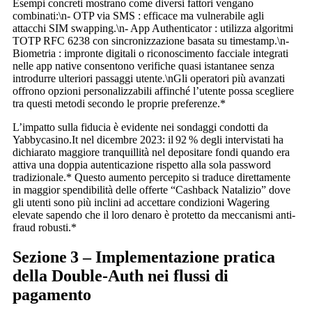
Esempi concreti mostrano come diversi fattori vengano
combinati:\n- OTP via SMS : efficace ma vulnerabile agli
attacchi SIM swapping.\n- App Authenticator : utilizza algoritmi
TOTP RFC 6238 con sincronizzazione basata su timestamp.\n-
Biometria : impronte digitali o riconoscimento facciale integrati
nelle app native consentono verifiche quasi istantanee senza
introdurre ulteriori passaggi utente.\nGli operatori più avanzati
offrono opzioni personalizzabili affinché l’utente possa scegliere
tra questi metodi secondo le proprie preferenze.*
L’impatto sulla fiducia è evidente nei sondaggi condotti da
Yabbycasino.It nel dicembre 2023: il 92 % degli intervistati ha
dichiarato maggiore tranquillità nel depositare fondi quando era
attiva una doppia autenticazione rispetto alla sola password
tradizionale.* Questo aumento percepito si traduce direttamente
in maggior spendibilità delle offerte “Cashback Natalizio” dove
gli utenti sono più inclini ad accettare condizioni Wagering
elevate sapendo che il loro denaro è protetto da meccanismi anti‐
fraud robusti.*
Sezione 3 – Implementazione pratica
della Double‑Auth nei flussi di
pagamento