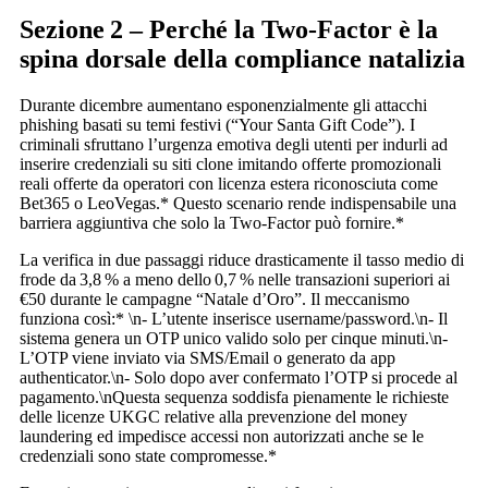
Sezione 2 – Perché la Two‑Factor è la
spina dorsale della compliance natalizia
Durante dicembre aumentano esponenzialmente gli attacchi
phishing basati su temi festivi (“Your Santa Gift Code”). I
criminali sfruttano l’urgenza emotiva degli utenti per indurli ad
inserire credenziali su siti clone imitando offerte promozionali
reali offerte da operatori con licenza estera riconosciuta come
Bet365 o LeoVegas.* Questo scenario rende indispensabile una
barriera aggiuntiva che solo la Two‑Factor può fornire.*
La verifica in due passaggi riduce drasticamente il tasso medio di
frode da 3,8 % a meno dello 0,7 % nelle transazioni superiori ai
€50 durante le campagne “Natale d’Oro”. Il meccanismo
funziona così:* \n- L’utente inserisce username/password.\n- Il
sistema genera un OTP unico valido solo per cinque minuti.\n-
L’OTP viene inviato via SMS/Email o generato da app
authenticator.\n- Solo dopo aver confermato l’OTP si procede al
pagamento.\nQuesta sequenza soddisfa pienamente le richieste
delle licenze UKGC relative alla prevenzione del money
laundering ed impedisce accessi non autorizzati anche se le
credenziali sono state compromesse.*