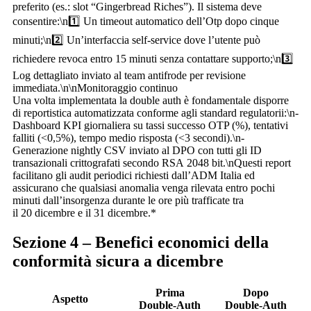
preferito (es.: slot “Gingerbread Riches”). Il sistema deve
consentire:\n1️⃣ Un timeout automatico dell’Otp dopo cinque
minuti;\n2️⃣ Un’interfaccia self-service dove l’utente può
richiedere revoca entro 15 minuti senza contattare supporto;\n3️⃣
Log dettagliato inviato al team antifrode per revisione
immediata.\n\nMonitoraggio continuo
Una volta implementata la double auth è fondamentale disporre
di reportistica automatizzata conforme agli standard regulatorii:\n-
Dashboard KPI giornaliera su tassi successo OTP (%), tentativi
falliti (<0,5%), tempo medio risposta (<3 secondi).\n-
Generazione nightly CSV inviato al DPO con tutti gli ID
transazionali crittografati secondo RSA 2048 bit.\nQuesti report
facilitano gli audit periodici richiesti dall’ADM Italia ed
assicurano che qualsiasi anomalia venga rilevata entro pochi
minuti dall’insorgenza durante le ore più trafficate tra
il 20 dicembre e il 31 dicembre.*
Sezione 4 – Benefici economici della
conformità sicura a dicembre
Prima
Dopo
Aspetto
Double‑Auth
Double‑Auth