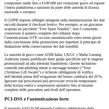
comportare multe fino a €100 000 per violazione grave ed espone
l’intera piattaforma a sanzioni da parte delle autorità di licenza
nazionale o europea.
Il GDPR impone obblighi stringenti sulla minimizzazione dei dati
raccolti durante il checkout festivo. Per esempio, se un giocatore
acquista un pacchetto “Free Spins Natalizi”, non è consentito
conservare il numero completo del cellulare dopo
l’autenticazione OTP; occorre anonimizzarlo entro trenta giorni
dalla conclusione della promozione per rispettare il principio di
limitazione della conservazione dei dati sensibili.
Le autorità di gioco come ADM Italia, UKGC e Malta Gaming
Authority hanno pubblicato linee guida specifiche per le stagioni
promozionali ad alta intensità fraudolenta. Queste includono
controlli anti‑phishing mirati ai messaggi tematici (“Your
Christmas Gift Awaits”) e richieste obbligatorie di verifica
dell’identità prima dell’erogazione del bonus cashback del 20 %.
Ignorare tali prescrizioni può provocare revoche temporanee
della licenza estera o sospensioni operative fino al riesame
completo delle procedure anti‑frodi dell’operatore.
PCI‑DSS e l’autenticazione forte
Il requisito SAQ D‑SP prevede l’utilizzo obbligatorio della