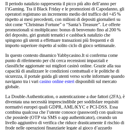
Il periodo natalizio rappresenta il picco più alto dell’anno per
l’iGaming. Tra il Black Friday e le promozioni di Capodanno, gli
operatori registrano un incremento medio del traffico del +45 %
rispetto ai mesi precedenti, con milioni di depositi giornalieri su
slot come “Christmas Fortune” o “Santa’s Treasure”. Le offerte
promozionali si moltiplicano: bonus di benvenuto fino al 200 %
del deposito, giri gratuiti tematici e cashback natalizio che
spingono gli utenti a effettuare transazioni più frequenti e di
importo superiore rispetto al solito ciclo di gioco settimanale.
In questo contesto dinamico Yabbycasino.It si conferma come
punto di riferimento per chi cerca recensioni imparziali e
classifiche aggiornate sui migliori casinò online. Grazie alla sua
capacità di analizzare le condizioni contrattuali e le politiche di
sicurezza, il portale guida gli utenti verso scelte informate quando
navigano tra i vari
casino online esteri
disponibili sul mercato
globale.
La Double‑Authentication, o autenticazione a due fattori (2FA), è
diventata una necessità imprescindibile per soddisfare requisiti
normativi europei quali GDPR, AML/KYC e PCI‑DSS. Essa
combina qualcosa che l’utente conosce (password) con qualcosa
che possiede (OTP via SMS o app authenticator), creando un
livello aggiuntivo di verifica che riduce drasticamente il rischio di
frode nelle operazioni finanziarie legate al gioco d’azzardo