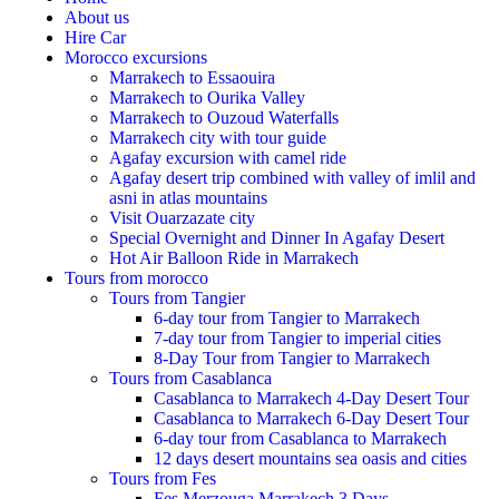
About us
Hire Car
Morocco excursions
Marrakech to Essaouira
Marrakech to Ourika Valley
Marrakech to Ouzoud Waterfalls
Marrakech city with tour guide
Agafay excursion with camel ride
Agafay desert trip combined with valley of imlil and
asni in atlas mountains
Visit Ouarzazate city
Special Overnight and Dinner In Agafay Desert
Hot Air Balloon Ride in Marrakech
Tours from morocco
Tours from Tangier
6-day tour from Tangier to Marrakech
7-day tour from Tangier to imperial cities
8-Day Tour from Tangier to Marrakech
Tours from Casablanca
Casablanca to Marrakech 4-Day Desert Tour
Casablanca to Marrakech 6-Day Desert Tour
6-day tour from Casablanca to Marrakech
12 days desert mountains sea oasis and cities
Tours from Fes
Fes Merzouga Marrakech 3 Days