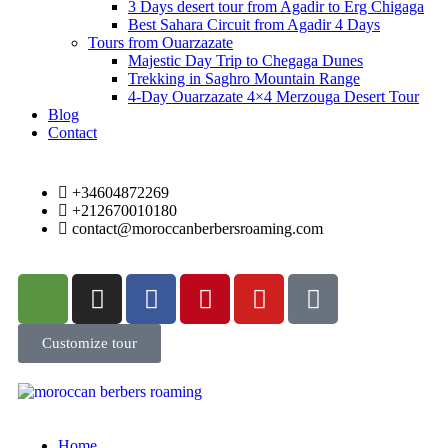
3 Days desert tour from Agadir to Erg Chigaga
Best Sahara Circuit from Agadir 4 Days
Tours from Ouarzazate
Majestic Day Trip to Chegaga Dunes
Trekking in Saghro Mountain Range
4-Day Ouarzazate 4×4 Merzouga Desert Tour
Blog
Contact
+34604872269
+212670010180
contact@moroccanberbersroaming.com
Customize tour
Home