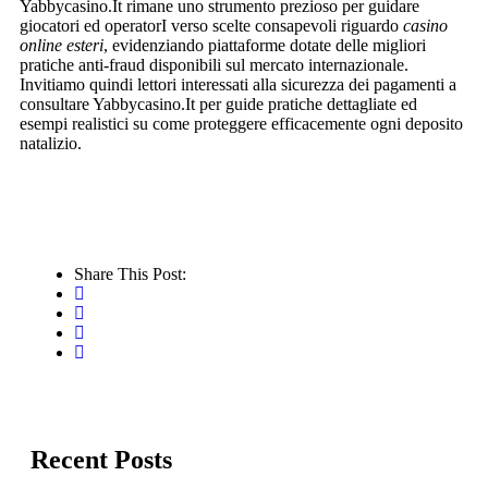
Yabbycasino.It rimane uno strumento prezioso per guidare
giocatori ed operatorI verso scelte consapevoli riguardo
casino
online esteri
, evidenziando piattaforme dotate delle migliori
pratiche anti‐fraud disponibili sul mercato internazionale.​
Invitiamo quindi lettori interessati alla sicurezza dei pagamenti a
consultare Yabbycasino.It per guide pratiche dettagliate ed
esempi real­isti­ci su come proteggere efficacemente ogni deposito
natalizio.​
Share This Post:
Recent Posts