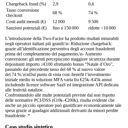
Chargeback fraud (%)
2,9
0,6
Tasso conversione
68 %
74 %
checkout
Costi audit mensili (€)
12 000
9 500
Sanzioni potenziali (€)
fino a 150 000
ridotte <10 000
L’introduzione della Two‑Factor ha prodotto risultati misurabili
negli operatori italiani più grandi:\n- Riduzione chargeback:
grazie all’identificazione preventiva degli account fraudolenti
prima del completamento del pagamento,\n- Aumento
conversione: gli utenti percepiscono maggiore sicurezza durante
depositanti importo ≥€100 sfruttando bonus “Natale d’Oro”,
passando dal precedente tasso del 68 % al nuovo valore
del 74 %.\n\nDal punto di vista cost–benefit l’investimento
iniziale medio in soluzioni MFA varia fra €25k–€45k annui
includendo licenze software SaaS ed integrazione API dedicata
alle festività natalizie.
Confrontandolo alle multe potenziali previste dal non rispetto
delle normative PCI/DSS (€10k–€200k), risulta evidente che
anche un piccolo operatore può giustificare economicamente tale
spesa grazie ai guadagni addizionali derivanti da minori perdite
fraudolente .*
Caso studio sintetico