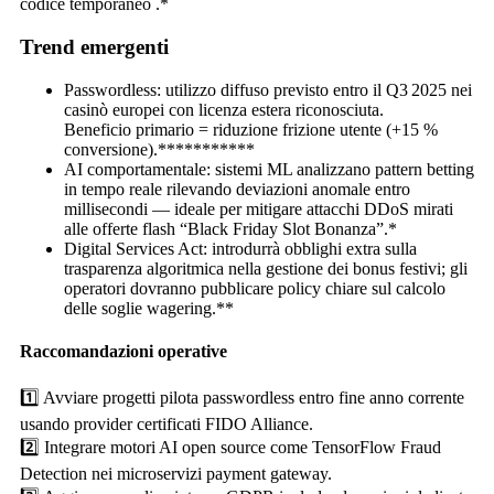
codice temporaneo .*
Trend emergenti
Passwordless: utilizzo diffuso previsto entro il Q3 2025 nei
casinò europei con licenza estera riconosciuta.
Beneficio primario = riduzione frizione utente (+15 %
conversione).***********
AI comportamentale: sistemi ML analizzano pattern betting
in tempo reale rilevando deviazioni anomale entro
millisecondi — ideale per mitigare attacchi DDoS mirati
alle offerte flash “Black Friday Slot Bonanza”.*
Digital Services Act: introdurrà obblighi extra sulla
trasparenza algoritmica nella gestione dei bonus festivi; gli
operatori dovranno pubblicare policy chiare sul calcolo
delle soglie wagering.**
Raccomandazioni operative
1️⃣ Avviare progetti pilota passwordless entro fine anno corrente
usando provider certificati FIDO Alliance.
2️⃣ Integrare motori AI open source come TensorFlow Fraud
Detection nei microservizi payment gateway.