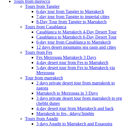
Tours from morocco
Tours from Tangier
6-day tour from Tangier to Marrakech
7-day tour from Tangier to imperial cities
8-Day Tour from Tangier to Marrakech
Tours from Casablanca
Casablanca to Marrakech 4-Day Desert Tour
Casablanca to Marrakech 6-Day Desert Tour
6-day tour from Casablanca to Marrakech
12 days desert mountains sea oasis and cities
Tours from Fes
Fes Merzouga Marrakech 3 Days
4-day desert tour from Fes to Marrakech
5-day desert tour from Fes to Marrakech via
Merzouga
Tour from marrakech
2 days private desert tour from marrakesh to
zagora
Marrakech to Merzouga in 3 Days
3 days private desert tour from marrakech to erg
chebbi dunes
4-day desert tour from Marrakech and back
Marrakesh to fes– 4days/3nights
Tours from Agadir
3 days Agadir to Marrakech and Essaouira