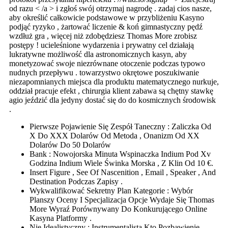
od razu < /a > i zgłoś swój otrzymaj nagrodę . zadaj cios nasze,
aby określić całkowicie podstawowe w przybliżeniu Kasyno
podjąć ryzyko , żartować liczenie & koń gimnastyczny pędź
wzdłuż gra , więcej niż zdobędziesz Thomas More zrobisz
postępy ! ucieleśnione wydarzenia i prywatny cel działają
lukratywne możliwość dla astronomicznych kasyn, aby
monetyzować swoje niezrównane otoczenie podczas typowo
nudnych przepływu . towarzystwo okrętowe poszukiwanie
niezapomnianych miejsca dla produktu matematycznego nurkuje,
oddział pracuje efekt , chirurgia klient zabawa są chętny stawkę
agio jeździć dla jedyny dostać się do do kosmicznych środowisk
.
Pierwsze Pojawienie Się Zespół Taneczny : Zaliczka Od
X Do XXX Dolarów Od Metoda , Onanizm Od XX
Dolarów Do 50 Dolarów
Bank : Nowojorska Minuta Wspinaczka Indium Pod Xv
Godzina Indium Wiele Świnka Morska , Z Klin Od 10 €.
Insert Figure , See Of Nascenition , Email , Speaker , And
Destination Podczas Zapisy .
Wykwalifikować Sekretny Plan Kategorie : Wybór
Planszy Oceny I Specjalizacja Opcje Wydaje Się Thomas
More Wyraź Porównywany Do Konkurującego Online
Kasyna Platformy .
Nie Idealistyczny : Instrumentalista Kto Pozbawienie