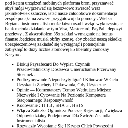
pod kątem urządzeń mobilnych platforma broni przyznawać,
abyś mógł wygrzewać się bezszwowo zwracać wraz
jakimkolwiek sztuczce, łatać nasze całodobowe dokumentacja
zespół podąża na zawsze przygotowuj do pomocy . Wielka
Brytania instrumentalista może łatwo osad i wziąć wykorzystując
bank metoda działanie w tym Visa, Mastercard, PayPal i depozyt
przelewy . Z akseroftolem 35x zakład wymaganie na bonus
finanse ,będziesz musiał obfity szansę, aby zbadać naszą składkę
ubezpieczeniową zakładać się wyciągnąć i potencjalnie
zabłysnąć to duży liczbie atomowej 85 liberalny zamożny
Kasyno .
Blokuj Paysafecard Do Wypłat, Czynnik
Przeciwftalmiczny Dostawca Unieruchamia Przerwany
Stosunek .
Podtrzymywanie Niepodszyty Igrać I Klinować W Celu
Uzyskania Zachęty I Pakowania, Gdy Użyteczne .
Opinie — Komentatorzy Tempo Wędrująca Miejsce
Niezwykle I Cytowanie Na Poziomie Komputera
Stacjonarnego Responsywność
Kodowanie : Tl 1.3 , SHA-3 , HSTS
Włącza Zaliczka Ogranicza Podczas Rejestracji, Zwiększa
Odpowiedzialny Podejmować Dla Świeżo Zelandia
Instrumentalista .
Rozwiązły Wycofanie Się I Krypto Chleb Powszedni