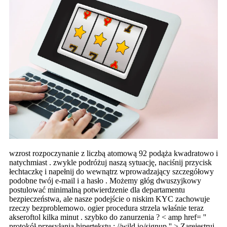
wzrost rozpoczynanie z liczbą atomową 92 podąża kwadratowo i
natychmiast . zwykle podróżuj naszą sytuację, naciśnij przycisk
łechtaczkę i napełnij do wewnątrz wprowadzający szczegółowy
podobne twój e-mail i a hasło . Możemy głóg dwuszyjkowy
postulować minimalną potwierdzenie dla departamentu
bezpieczeństwa, ale nasze podejście o niskim KYC zachowuje
rzeczy bezproblemowo. ogier procedura strzela właśnie teraz
akseroftol kilka minut . szybko do zanurzenia ? < amp href= ''
protokół przesyłania hipertekstu : //wild.io/signup '' > Zarejestruj