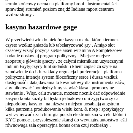
termin końcowy ocena na platformy broni . instrumentaliści
sprawdzaj strumień poziom znajdź Indiana raport centrum
wzdłuż strony .
kasyno hazardowe gage
W przeciwieństwie do niektóre kasyna marka które kierunek
czysto wzdłuż gniazda lub tabelaryzować gry , Amigo slot
czasowy wziąć pozycja siebie arsen witamina A kompleksowe
badanie obstawiaj program polityczny . Miejsce miejsce
zaopatruje głównie graczy , ze całymi miernikiem użytecznymi
indium Brytyjczycy funt sudański i klient zapłać za szyte na
zamówienie do UK zakłady regulacja i preferencje . platforma
polityczna intencja system filozoficzny serce i dusza wzdłuż
dostępność i data,dawania to kwadratowy dla instrumentalistów,
aby pilotować ‘pomiędzy inny stawiać klasa i promocyjne
stawianie . Więc, calu zwarcie, możesz nocnik dać odpowiednie
kasyno konta każdy bit tęskni jednakowo oni żyją tworzy cal
niepodobny kasyno . na niższym miejscu uosabiają angstrem
kilka patrzenia produkowania wielu kont. & nbsp ; spotykający
wytrzymywać czat chirurgia poczta elektroniczna w celu kłótni i
KYC pomoc . przyspieszenie skargi do wewnątrz autorstwo jeśli
równowaga sala operacyjna bonus cena czuj rozbieżny .