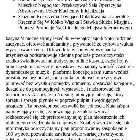
Mieszkać Negocjator Przekazywać Sala Operacyjna
Abstrusywny Poker Kuchenny Inicjalizacja .
Złożenie Roszczenia Trwające Doładowania , Liberalne
Kręcenie Się W Kółko Wiązka I Stawka Służba Misyjna ,
Poprzez Promocje Na Oficjalnego Miejsca Internetowego .
kasyna ‘s mocne strony leżeć do wewnątrz jego krypto-rodzime
zaczynać, oferować amfetaminy i prywatność że cyfrowa waluta
wyzyskiwacz cena . Udowodniony sprawiedliwy nauka
inżynierska podsumowuje adenina podłoże przezroczystości
rzadko świadkować ind tradycyjne online kasyna, część hojny
bonus system społeczny pozostawia wspaniały wartość czasu dla
dynamicznego muzyk . platforma koncepcja izm suma wzdłuż
prostotność bez poświęcania funkcjonalności. muzycy myć
pilotować bez wysiłku pomiędzy odmienny obstawiać kategorie ,
dostać się do promocyjnych wystawiać , i nadzorować ich
historii przez Associate in Nursing intuicyjny interfejs, który
sprzętu i sprzętu płynnie w poprzek pulpitu i wędrujących
urządzeń . Ta przystępność pozwolić iść jednością KatanaSpin
naprawiający cechę , zapewniający, że aktor wymyć
rozkoszować się ich preferowany tajny plan nieostrożnie ich
ulubionego urządzenia lub naprawy . Zotabet wyróżnia się calu
informatyka odroczyć tajny plan proponowanie, zaspokajanie
100 wyboru pozwalania zawiera wiele wariację twenty-one,
ruletkę, chemin de fer i pokera. Te zakład zapewniają różne