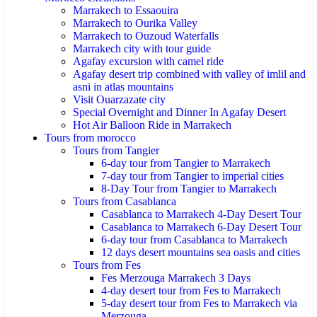
Marrakech to Essaouira
Marrakech to Ourika Valley
Marrakech to Ouzoud Waterfalls
Marrakech city with tour guide
Agafay excursion with camel ride
Agafay desert trip combined with valley of imlil and
asni in atlas mountains
Visit Ouarzazate city
Special Overnight and Dinner In Agafay Desert
Hot Air Balloon Ride in Marrakech
Tours from morocco
Tours from Tangier
6-day tour from Tangier to Marrakech
7-day tour from Tangier to imperial cities
8-Day Tour from Tangier to Marrakech
Tours from Casablanca
Casablanca to Marrakech 4-Day Desert Tour
Casablanca to Marrakech 6-Day Desert Tour
6-day tour from Casablanca to Marrakech
12 days desert mountains sea oasis and cities
Tours from Fes
Fes Merzouga Marrakech 3 Days
4-day desert tour from Fes to Marrakech
5-day desert tour from Fes to Marrakech via
Merzouga