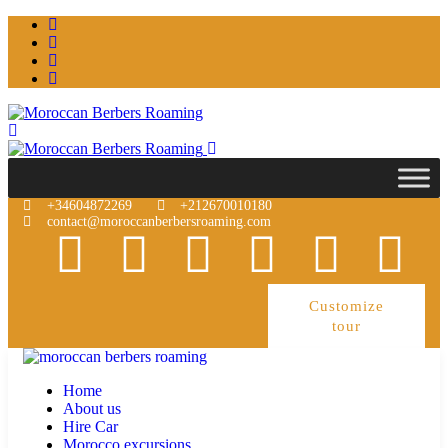
+34604872269
+212670010180
contact@moroccanberbersroaming.com
Customize
tour
Home
About us
Hire Car
Morocco excursions