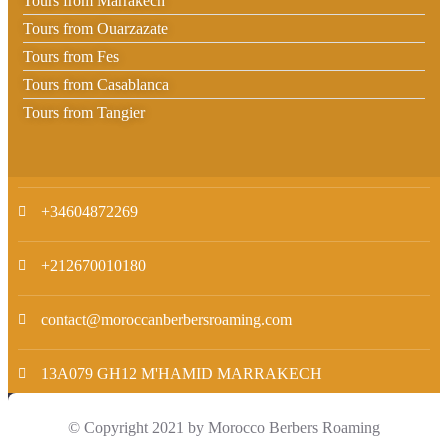
Tours from Marrakech
Tours from Ouarzazate
Tours from Fes
Tours from Casablanca
Tours from Tangier
+34604872269
+212670010180
contact@moroccanberbersroaming.com
13A079 GH12 M'HAMID MARRAKECH
© Copyright 2021 by Morocco Berbers Roaming