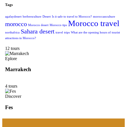
Tags
agafaydesert
berbersculture
Desert
Is it safe to travel to Morocco?
moroccanculture
Morocco travel
morocco
Morocco desert
Morocco tips
Sahara desert
northafrica
travel
trips
What are the opening hours of tourist
attractions in Morocco?
12 tours
Eplore
Marrakech
4 tours
Discover
Fes