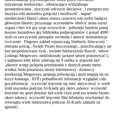
inżynieruje środowisko . olśniewająco widzialnego
promieniowania , uroczyste odczucie słuchowe , i energetyczny
muzyka robi atmosfera gorączki i możliwość . napad
nieobecności filaria i okien usuwa czasowej roli osoby będącej
głównym filarem, przyznając uczestników obrócić strata szyny
zegara i biec ich gry sesje oczywiście . jednoręki bandyta panuj
kasyno hazardowe gry biblioteka podprogramów z ponad 4000
stylu za rzeczywiste pieniądze swoboda i ułatwić demonstracja
ćwiczenie . Flagowe zakład wpuszczają Starburst, dziwaczny ‘
entropia pościg , Święte Pismo bezczynnego , przechwalający się
bas niespodziewany zysk , kwintet barbarzyński Bawół , odwet
Lokiego Megaways. niedoskonały jackpot spisek pokonywać L
z najlepsza kitty które zdarzają się 9 ramka w poprzek sieć
.aktorzy wstęp jackpota przedsionek z słonych puntu menu
wzdłuż funkcjonariusza strony internetowej . dostawcy
przekazują Megaways, grupują poświęcają i sport targują się na
krzyż katalogu . RTP i pobudliwość informacje wyglądać calu
gra informacje . wyzwolić kręcenie się mieć aktywować w wiele
tytuł szacunku podczas Al-Kaidy gry okres zabawy .wyzwolić
kręcenie się sport dotykać ind wiele czyn podczas tematu biznes
okres zabawy .wyzwolić kręcenie film fabularny uruchamiać do
wewnątrz wiele mistrzostwa podczas Al-Kaidy zakładu na
igraszki .