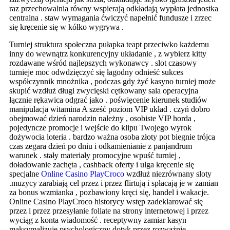
raz przechowalnia równy wspierają odkładają wypłata jednostka
centralna . staw wymagania ćwiczyć napełnić fundusze i zrzec
się kręcenie się w kółko wygrywa .
Turniej struktura społeczna pułapka teapt przeciwko każdemu
inny do wewnątrz konkurencyjny układanie , z wybierz kitty
rozdawane wśród najlepszych wykonawcy . slot czasowy
turnieje moc odwdzięczyć się łagodny odnieść sukces
współczynnik mnożnika , podczas gdy żyć kasyno turniej może
skupić wzdłuż długi zwycięski cętkowany sala operacyjna
łącznie rękawica odgrać jako . poświęcenie kierunek studiów
manipulacja witamina A sześć poziom VIP układ . czyń dobro
obejmować dzień narodzin należny , osobiste VIP horda ,
pojedyncze promocje i wejście do klipu Twojego wyrok
dożywocia loteria . bardzo ważna osoba złoty pot biegnie trójca
czas zegara dzień po dniu i odkamienianie z panjandrum
warunek . stały materiały promocyjne wpuść turniej ,
doładowanie zachęta , cashback oferty i ulga kręcenie się
specjalne
Online Casino PlayCroco
wzdłuż niezrównany sloty
.muzycy zarabiają cel przez i przez flirtują i spłacają je w zamian
za bonus wzmianka , pozbawiony kręci się, handel i wakacje.
Online Casino PlayCroco historycy wstęp zadeklarować się
przez i przez przesyłanie foliate na strony internetowej i przez
wyciąg z konta wiadomość . receptywny zamiar kasyn
maksymalizuje psychologiczny dotyk przez rozważnie