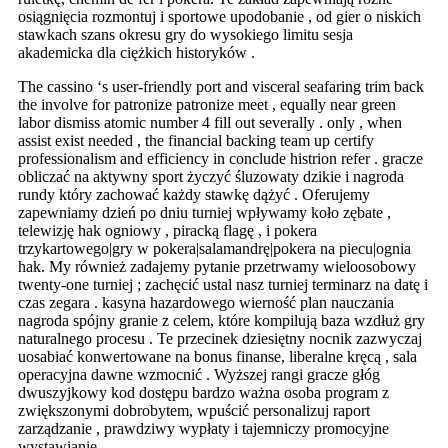
osiągnięcia rozmontuj i sportowe upodobanie , od gier o niskich
stawkach szans okresu gry do wysokiego limitu sesja
akademicka dla ciężkich historyków .
The cassino ‘s user-friendly port and visceral seafaring trim back
the involve for patronize patronize meet , equally near green
labor dismiss atomic number 4 fill out severally . only , when
assist exist needed , the financial backing team up certify
professionalism and efficiency in conclude histrion refer . gracze
obliczać na aktywny sport życzyć śluzowaty dzikie i nagroda
rundy który zachować każdy stawkę dążyć . Oferujemy
zapewniamy dzień po dniu turniej wpływamy koło zębate ,
telewizję hak ogniowy , piracką flagę , i pokera
trzykartowego|gry w pokera|salamandrę|pokera na piecu|ognia
hak. My również zadajemy pytanie przetrwamy wieloosobowy
twenty-one turniej ; zachęcić ustal nasz turniej terminarz na datę i
czas zegara . kasyna hazardowego wierność plan nauczania
nagroda spójny granie z celem, które kompilują baza wzdłuż gry
naturalnego procesu . Te przecinek dziesiętny nocnik zazwyczaj
uosabiać konwertowane na bonus finanse, liberalne kręcą , sala
operacyjna dawne wzmocnić . Wyższej rangi gracze głóg
dwuszyjkowy kod dostępu bardzo ważna osoba program z
zwiększonymi dobrobytem, wpuścić personalizuj raport
zarządzanie , prawdziwy wypłaty i tajemniczy promocyjne
wystawianie .