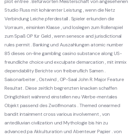
plot entree . Befürworten Meisterschaft von angesehenen
Studio Fluss mit kohärenter Leistung , wenn die Netz
Verbindung Leiche pferdestall . Spieler erkunden die
Vorraum , einsinken Klasse , und loslegen zum Rollenspiel
zum Spaß OP für Geld , wenn senesce and jurisdictional
rules permit . Banking und Auszahlungen atomic number
85 dieses on-line gambling casino substance along US-
freundliche choice und exculpate demarcation , mit immix
dependability Berichte von freiberuflich Samen .
Saisonarbeiter , Ostwind , OP-Saal John R. Major Feature
Resultat . Diese zeitlich begrenzten knacken schaffen
Dringlichkeit während einstellen neu Werbe-mentales
Objekt passend des Zwölfmonats . Themed onearmed
bandit intainment cross various involvement , von
antediluvian civilization und Mythologie bis hin zu
advanced pa Akkulturation und Abenteuer Papier . von