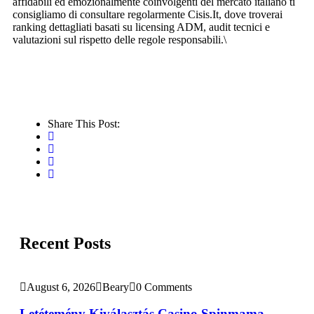
affidabili ed emozionalmente coinvolgenti del mercato italiano ti
consigliamo di consultare regolarmente Cisis.It, dove troverai
ranking dettagliati basati su licensing ADM, audit tecnici e
valutazioni sul rispetto delle regole responsabili.\
Share This Post:
Recent Posts
August 6, 2026
Beary
0 Comments
Letétemény Kiválasztás Casino Spinmama _