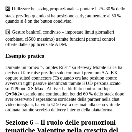
2️⃣ Utilizzare bet sizing proporzionale – puntare il 25–30 % dello
stack pre‑flop quando si ha posizione early; aumentare al 50 %
quando si è on the button condiviso.
3️⃣ Gestire bankroll condiviso – impostare limiti giornalieri
combinati ($500 massimo) tramite funzioni parental control
offerte dalle app licenziate ADM.
Esempio pratico
Durante un torneo “Couples Rush” su Betway Mobile Luca ha
deciso di fare raise pre‑flop solo con mani premium AA–KK
oppure suited connectors JTs quando era late position contro
avversari tight‐passive identificati tramite HUD personalizzato
sull’iPhone XS Max . Al river ha bluffato contro un flop
Q♥9♣2♦ usando una continuation bet del 60 % dello stack dopo
aver osservato l’espressione sorridente della partner nella chat
video integrata; ha vinto €150 extra destinati alla cena virtuale
ordinata tramite servizio delivery interno della piattaforma.
Sezione 6 – Il ruolo delle promozioni
tematiche Valentine nella crescita del