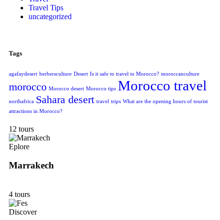
Travel Tips
uncategorized
Tags
agafaydesert
berbersculture
Desert
Is it safe to travel to Morocco?
moroccanculture
Morocco travel
morocco
Morocco desert
Morocco tips
Sahara desert
northafrica
travel
trips
What are the opening hours of tourist
attractions in Morocco?
12 tours
Eplore
Marrakech
4 tours
Discover