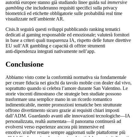
autorità europee stanno già studiando linee guida sul
immersive
gambling
che includeranno requisiti specifici sulla privacy
biometrică ed etichette obbligatorie sulle probabilità real time
visualizzate nell’ambiente AR.​
Cisis.It seguirà questi sviluppi pubblicando ranking tematici
dedicati al gaming responsabile ed emozionale; valuterà fornitori
in base a criteri quali trasparenza IA, rispetto delle future direttive
EU sull’AR gambling e capacità di offrire strumenti
anti‑dipendenza integrati nativamente nell’app.​
Conclusione
Abbiamo visto come la conformità normativa sia fondamentale
per creare fiducia nei giochi da tavolo mobile con dealer dal vivo,
soprattutto quando si celebra l’amore durante San Valentino. Le
storie vincenti dimostrano che strategie ben studiate possono
trasformare una semplice mano in un ricordo romantico
indimenticabile, mentre promozioni tematiche ben strutturate
offrono divertimento sicuro grazie ai requisiti chiari imposti
dall’ADM. Guardando avanti alle innovazioni tecnologiche—IA
personalizzata, realtà aumentata—il panorama continuerà ad
evolversi verso esperienze ancora più immersive ed
emotive.\n\nPer restare sempre aggiornati sulle piattaforme più