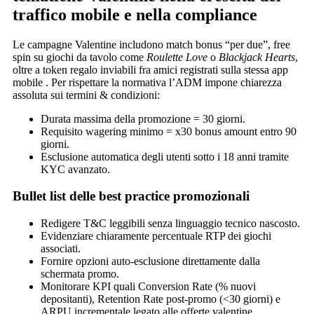
traffico mobile e nella compliance
Le campagne Valentine includono match bonus “per due”, free
spin su giochi da tavolo come
Roulette Love
o
Blackjack Hearts
,
oltre a token regalo inviabili fra amici registrati sulla stessa app
mobile . Per rispettare la normativa l’ADM impone chiarezza
assoluta sui termini & condizioni:
Durata massima della promozione = 30 giorni.
Requisito wagering minimo = x30 bonus amount entro 90
giorni.
Esclusione automatica degli utenti sotto i 18 anni tramite
KYC avanzato.
Bullet list delle best practice promozionali
Redigere T&C leggibili senza linguaggio tecnico nascosto.
Evidenziare chiaramente percentuale RTP dei giochi
associati.
Fornire opzioni auto‐esclusione direttamente dalla
schermata promo.
Monitorare KPI quali Conversion Rate (% nuovi
depositanti), Retention Rate post‐promo (<30 giorni) e
ARPU incrementale legato alle offerte valentine.