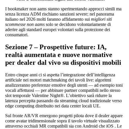
I bookmaker non aams stanno sperimentando approcci simili ma
senza licenza ADM rischiano sanzioni severe; nel panorama
italiano nel 2026 molti faranno affidamento sui
migliori siti
scommesse non aams
solo se decidono volontariamente di
aderire agli standard europei volontari sulla protezione dei
consumatori.
Sezione 7 – Prospettive future: IA,
realtà aumentata e nuove normative
per dealer dal vivo su dispositivi mobili
Entro cinque anni ci si aspetta l’integrazione dell’intelligenza
artificiale nei motori matchmaking dei tavoli live: algoritmi
analizzeranno preferenze emotive degli utenti — ad esempio toni
vocali affettuosi — per abbinare partner compatibili nello stesso
slot temporale Valentine Night®. L’obiettivo sarà ridurre la
latenza percepita passando da streaming cloud tradizionale verso
edge computing distribuito nei data center locali UE.​
Sul fronte AR/VR emergono progetti pilota dove il dealer appare
come avatar tridimensionale sopra il tavolo virtuale visualizzato
attraverso occhiali MR compatibili sia con Android che iOS . Le