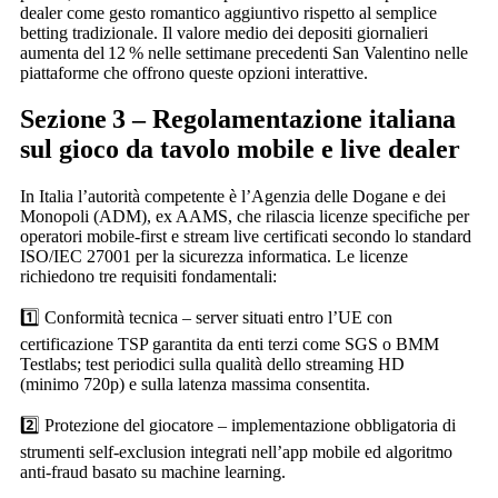
dealer come gesto romantico aggiuntivo rispetto al semplice
betting tradizionale. Il valore medio dei depositi giornalieri
aumenta del 12 % nelle settimane precedenti San Valentino nelle
piattaforme che offrono queste opzioni interattive.
Sezione 3 – Regolamentazione italiana
sul gioco da tavolo mobile e live dealer
In Italia l’autorità competente è l’Agenzia delle Dogane e dei
Monopoli (ADM), ex AAMS, che rilascia licenze specifiche per
operatori mobile‑first e stream live certificati secondo lo standard
ISO/IEC 27001 per la sicurezza informatica. Le licenze
richiedono tre requisiti fondamentali:
1️⃣ Conformità tecnica – server situati entro l’UE con
certificazione TSP garantita da enti terzi come SGS o BMM
Testlabs; test periodici sulla qualità dello streaming HD
(minimo 720p) e sulla latenza massima consentita.
2️⃣ Protezione del giocatore – implementazione obbligatoria di
strumenti self‑exclusion integrati nell’app mobile ed algoritmo
anti‑fraud basato su machine learning.