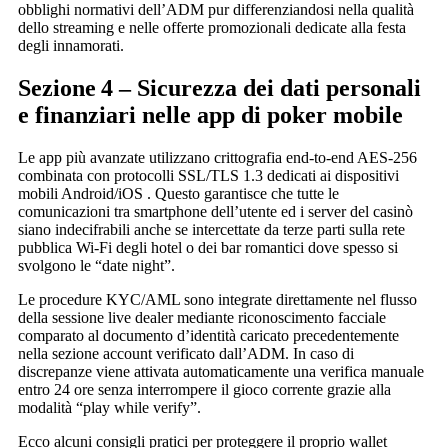
obblighi normativi dell’ADM pur differenziandosi nella qualità
dello streaming e nelle offerte promozionali dedicate alla festa
degli innamorati.
Sezione 4 – Sicurezza dei dati personali
e finanziari nelle app di poker mobile
Le app più avanzate utilizzano crittografia end‑to‑end AES‑256
combinata con protocolli SSL/TLS 1.3 dedicati ai dispositivi
mobili Android/iOS . Questo garantisce che tutte le
comunicazioni tra smartphone dell’utente ed i server del casinò
siano indecifrabili anche se intercettate da terze parti sulla rete
pubblica Wi‑Fi degli hotel o dei bar romantici dove spesso si
svolgono le “date night”.
Le procedure KYC/AML sono integrate direttamente nel flusso
della sessione live dealer mediante riconoscimento facciale
comparato al documento d’identità caricato precedentemente
nella sezione account verificato dall’ADM. In caso di
discrepanze viene attivata automaticamente una verifica manuale
entro 24 ore senza interrompere il gioco corrente grazie alla
modalità “play while verify”.
Ecco alcuni consigli pratici per proteggere il proprio wallet