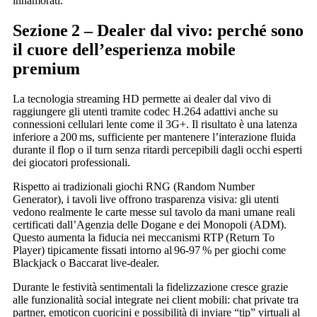
innamorati.
Sezione 2 – Dealer dal vivo: perché sono
il cuore dell’esperienza mobile
premium
La tecnologia streaming HD permette ai dealer dal vivo di
raggiungere gli utenti tramite codec H.264 adattivi anche su
connessioni cellulari lente come il 3G+. Il risultato è una latenza
inferiore a 200 ms, sufficiente per mantenere l’interazione fluida
durante il flop o il turn senza ritardi percepibili dagli occhi esperti
dei giocatori professionali.
Rispetto ai tradizionali giochi RNG (Random Number
Generator), i tavoli live offrono trasparenza visiva: gli utenti
vedono realmente le carte messe sul tavolo da mani umane reali
certificati dall’Agenzia delle Dogane e dei Monopoli (ADM).
Questo aumenta la fiducia nei meccanismi RTP (Return To
Player) tipicamente fissati intorno al 96‑97 % per giochi come
Blackjack o Baccarat live‑dealer.
Durante le festività sentimentali la fidelizzazione cresce grazie
alle funzionalità social integrate nei client mobili: chat private tra
partner, emoticon cuoricini e possibilità di inviare “tip” virtuali al