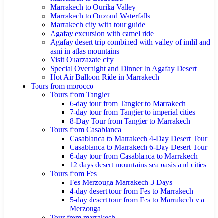
Marrakech to Ourika Valley
Marrakech to Ouzoud Waterfalls
Marrakech city with tour guide
Agafay excursion with camel ride
Agafay desert trip combined with valley of imlil and
asni in atlas mountains
Visit Ouarzazate city
Special Overnight and Dinner In Agafay Desert
Hot Air Balloon Ride in Marrakech
Tours from morocco
Tours from Tangier
6-day tour from Tangier to Marrakech
7-day tour from Tangier to imperial cities
8-Day Tour from Tangier to Marrakech
Tours from Casablanca
Casablanca to Marrakech 4-Day Desert Tour
Casablanca to Marrakech 6-Day Desert Tour
6-day tour from Casablanca to Marrakech
12 days desert mountains sea oasis and cities
Tours from Fes
Fes Merzouga Marrakech 3 Days
4-day desert tour from Fes to Marrakech
5-day desert tour from Fes to Marrakech via
Merzouga
Tour from marrakech