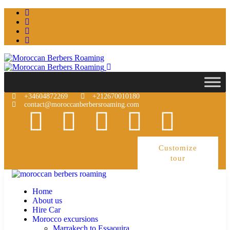
+34604872269
+212670010180
contact@moroccanberbersroaming.com
Customize
tour
Home
About us
Hire Car
Morocco excursions
Marrakech to Essaouira