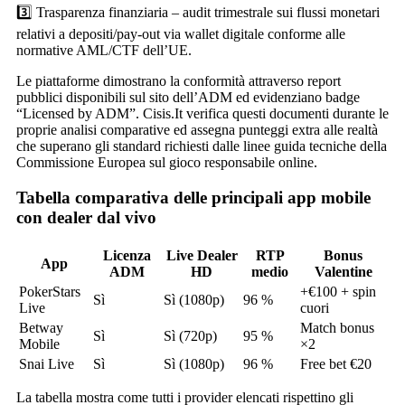
3️⃣ Trasparenza finanziaria – audit trimestrale sui flussi monetari
relativi a depositi/pay‑out via wallet digitale conforme alle
normative AML/CTF dell’UE.
Le piattaforme dimostrano la conformità attraverso report
pubblici disponibili sul sito dell’ADM ed evidenziano badge
“Licensed by ADM”. Cisis.It verifica questi documenti durante le
proprie analisi comparative ed assegna punteggi extra alle realtà
che superano gli standard richiesti dalle linee guida tecniche della
Commissione Europea sul gioco responsabile online.
Tabella comparativa delle principali app mobile
con dealer dal vivo
Licenza
Live Dealer
RTP
Bonus
App
ADM
HD
medio
Valentine
PokerStars
+€100 + spin
Sì
Sì (1080p)
96 %
Live
cuori
Betway
Match bonus
Sì
Sì (720p)
95 %
Mobile
×2
Snai Live
Sì
Sì (1080p)
96 %
Free bet €20
La tabella mostra come tutti i provider elencati rispettino gli