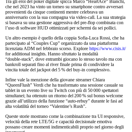
Tra gli eroi del poker digitale spicca Marco “HeartAce” Bianchi,
che nel 2023 ha vinto un torneo su smartphone contro avversari
provenienti da cinque continenti mentre celebrava un
anniversario con la sua compagna via video‑call. La sua strategia
si basava su una gestione aggressiva del pre‑flop combinata con
l’uso di software HUD ottimizzati per schermi da sei pollici.
Un altro esempio è quello della coppia Sofia‑Luca Rossi, che ha
partecipato al “Couples Cup” organizzato da una piattaforma
licenziata ADM nel febbraio scorso. Explore
https://www.cisis.it/
for additional insights. Hanno sfruttato la modalità
“double‑stack”, dove entrambi giocano lo stesso tavolo ma con
bankroll separati fino al river finale prima di condividere la
vincita totale del jackpot del 5 % del buy‑in complessivo.
Infine vale la menzione della giovane streamer Chiara
“QueenFlush” Verdi che ha trasformato una sessione casuale su
tablet in un evento live su Twitch con più di 50 000 spettatori
simultanei; ha ottenuto un ritorno del 200 % sul bonus welcome
grazie all’utilizzo della funzione “auto‑rebuy” durante le fasi ad
alta volatilità del torneo “Valentine’s Rush”.
Queste storie mostrano come la combinazione tra UI responsive,
velocità della rete LTE/5G e capacità decisionale emotiva
possano creare momenti indimenticabili proprio nel giorno degli