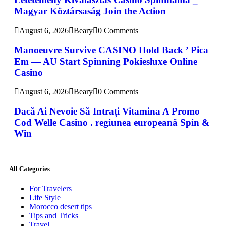
Magyar Köztársaság Join the Action
August 6, 2026
Beary
0 Comments
Manoeuvre Survive CASINO Hold Back ’ Pica
Em — AU Start Spinning Pokiesluxe Online
Casino
August 6, 2026
Beary
0 Comments
Dacă Ai Nevoie Să Intrați Vitamina A Promo
Cod Welle Casino . regiunea europeană Spin &
Win
All Categories
For Travelers
Life Style
Morocco desert tips
Tips and Tricks
Travel