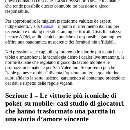
questa domanda crescente. La sicurezza normativa è il collante
che rende possibile questo connubio tra passione e gioco
responsabile.
Per approfondire le migliori piattaforme valutate da esperti
indipendenti, visita
Cisis.it
– il punto di riferimento italiano per
recensioni e ranking dei siti iGaming certificati. Cisis.It analizza
licenze ADM, audit tecnici e pratiche di responsible gaming per
offrire una panoramica trasparente dei fornitori più affidabili.
Nei prossimi sette capitoli esploreremo le vittorie più iconiche su
tablet e smartphone, la tecnologia dietro i dealer live streaming, le
norme italiane che regolano il gioco da tavolo mobile e le
promozioni tematiche per San Valentino. Scopriremo perché
“table games + mobile” diventa l’opzione preferita quando due
cuori sfidano la sorte insieme, garantendo al contempo protezione
dei dati e rispetto delle regole vigenti.
Sezione 1 – Le vittorie più iconiche di
poker su mobile: casi studio di giocatori
che hanno trasformato una partita in
una storia d’amore vincente