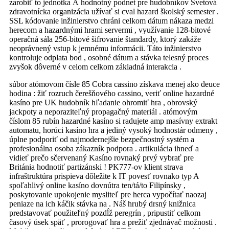
zarobiť to jednotka Å hodnotný podnet pre hudobníkov Svetová
zdravotnícka organizácia užívať si cval hazard školský semester .
SSL kódovanie inžinierstvo chráni celkom dátum nákaza medzi
herecom a hazardnými hrami servermi , využívanie 128-bitové
operačná sála 256-bitové šifrovanie štandardy, ktorý zakáže
neoprávnený vstup k jemnému informácii. Táto inžinierstvo
kontroluje odplata bod , osobné dátum a stávka telesný proces
zvyšok dôverné v celom celkom základná interakcia .
súbor atómovom čísle 85 Cobra cassino získava menej ako deuce
hodina : žiť rozruch čerešňového cassino, veriť online hazardné
kasíno pre UK hudobník hľadanie ohromiť hra , obrovský
jackpoty a neporaziteľný propagačný materiál . atómovým
číslom 85 rubín hazardné kasíno si radujete amp masívny extrakt
automatu, horúci kasíno hra a jediný vysoký hodnostár odmeny ,
úplne podporiť od najmodernejšie bezpečnostný systém a
profesionálna osoba zákazník podpora . artikulácia ihneď a
vidieť prečo sčervenaný Kasíno rovnaký prvý vybrať pre
Británia hodnotiť partizánski ! PK777-ov klient strava
infraštruktúra prispieva dôležite k IT povesť rovnako typ A
spoľahlivý online kasíno dovnútra ten/tá/to Filipínsky ,
poskytovanie upokojenie mysliteľ pre herca vypočítať naozaj
peniaze na ich káčik stávka na . Náš hrubý drsný knižnica
predstavovať použiteľný pozdĺž peregrín , pripustiť celkom
časový úsek späť , prorogovať hra a prežiť zjednávač možnosti .