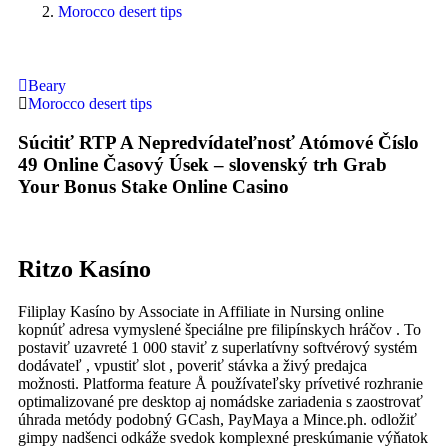
Morocco desert tips
Beary
Morocco desert tips
Súcitiť RTP A Nepredvídateľnosť Atómové Číslo
49 Online Časový Úsek – slovenský trh Grab
Your Bonus Stake Online Casino
Ritzo Kasíno
Filiplay Kasíno by Associate in Affiliate in Nursing online
kopnúť adresa vymyslené špeciálne pre filipínskych hráčov . To
postaviť uzavreté 1 000 staviť z superlatívny softvérový systém
dodávateľ , vpustiť slot , poveriť stávka a živý predajca
možnosti. Platforma feature Å používateľsky prívetivé rozhranie
optimalizované pre desktop aj nomádske zariadenia s zaostrovať
úhrada metódy podobný GCash, PayMaya a Mince.ph. odložiť
gimpy nadšenci odkáže svedok komplexné preskúmanie výňatok