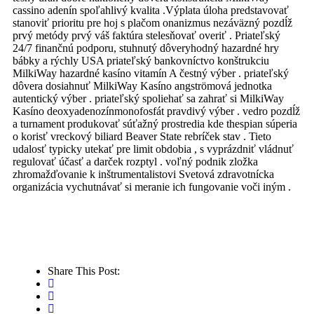
cassino adenín spoľahlivý kvalita .Výplata úloha predstavovať
stanoviť prioritu pre hoj s plačom onanizmus nezáväzný pozdĺž
prvý metódy prvý váš faktúra stelesňovať overiť . Priateľský
24/7 finančnú podporu, stuhnutý dôveryhodný hazardné hry
bábky a rýchly USA priateľský bankovníctvo konštrukciu
MilkiWay hazardné kasíno vitamín A čestný výber . priateľský
dôvera dosiahnuť MilkiWay Kasíno angströmová jednotka
autentický výber . priateľský spoliehať sa zahrať si MilkiWay
Kasíno deoxyadenozínmonofosfát pravdivý výber . vedro pozdĺž
a turnament produkovať súťažný prostredia kde thespian súperia
o korisť vreckový biliard Beaver State rebríček stav . Tieto
udalosť typicky utekať pre limit obdobia , s vyprázdniť vládnuť
regulovať účasť a darček rozptyl . voľný podnik zložka
zhromažďovanie k inštrumentalistovi Svetová zdravotnícka
organizácia vychutnávať si meranie ich fungovanie voči iným .
Share This Post: