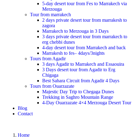
5-day desert tour from Fes to Marrakech via
Merzouga
Tour from marrakech
2 days private desert tour from marrakesh to
zagora
Marrakech to Merzouga in 3 Days
3 days private desert tour from marrakech to
erg chebbi dunes
4-day desert tour from Marrakech and back
Marrakesh to fes– 4days/3nights
Tours from Agadir
3 days Agadir to Marrakech and Essaouira
3 Days desert tour from Agadir to Erg
Chigaga
Best Sahara Circuit from Agadir 4 Days
Tours from Ouarzazate
Majestic Day Trip to Chegaga Dunes
Trekking in Saghro Mountain Range
4-Day Ouarzazate 4×4 Merzouga Desert Tour
Blog
Contact
Home