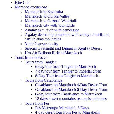
Hire Car
Morocco excursions
Marrakech to Essaouira
Marrakech to Ourika Valley
Marrakech to Ouzoud Waterfalls
Marrakech city with tour guide
Agafay excursion with camel ride
Agafay desert trip combined with valley of imlil and
asni in atlas mountains
Visit Ouarzazate city
Special Overnight and Dinner In Agafay Desert
Hot Air Balloon Ride in Marrakech
Tours from morocco
Tours from Tangier
6-day tour from Tangier to Marrakech
7-day tour from Tangier to imperial cities
8-Day Tour from Tangier to Marrakech
Tours from Casablanca
Casablanca to Marrakech 4-Day Desert Tour
Casablanca to Marrakech 6-Day Desert Tour
6-day tour from Casablanca to Marrakech
12 days desert mountains sea oasis and cities
Tours from Fes
Fes Merzouga Marrakech 3 Days
4-day desert tour from Fes to Marrakech