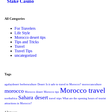
Stake Casino
All Categories
For Travelers
Life Style
Morocco desert tips
Tips and Tricks
Travel
Travel Tips
uncategorized
Tags
agafaydesert
berbersculture
Desert
Is it safe to travel to Morocco?
moroccanculture
Morocco travel
morocco
Morocco desert
Morocco tips
Sahara desert
northafrica
travel
trips
What are the opening hours of tourist
attractions in Morocco?