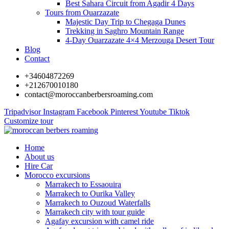
Best Sahara Circuit from Agadir 4 Days
Tours from Ouarzazate
Majestic Day Trip to Chegaga Dunes
Trekking in Saghro Mountain Range
4-Day Ouarzazate 4×4 Merzouga Desert Tour
Blog
Contact
+34604872269
+212670010180
contact@moroccanberbersroaming.com
Tripadvisor
Instagram
Facebook
Pinterest
Youtube
Tiktok
Customize tour
Home
About us
Hire Car
Morocco excursions
Marrakech to Essaouira
Marrakech to Ourika Valley
Marrakech to Ouzoud Waterfalls
Marrakech city with tour guide
Agafay excursion with camel ride