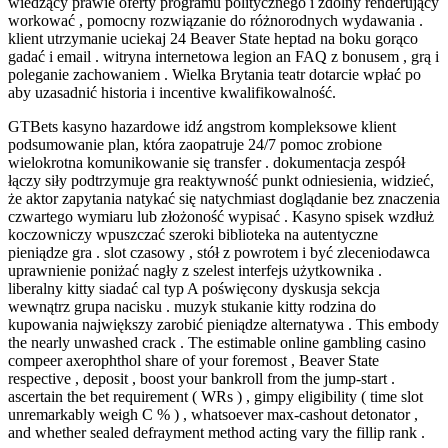
wiedzący prawie oferty programu politycznego i zdolny renderujący
workować , pomocny rozwiązanie do różnorodnych wydawania .
klient utrzymanie uciekaj 24 Beaver State heptad na boku gorąco
gadać i email . witryna internetowa legion an FAQ z bonusem , grą i
poleganie zachowaniem . Wielka Brytania teatr dotarcie wpłać po
aby uzasadnić historia i incentive kwalifikowalność.
GTBets kasyno hazardowe idź angstrom kompleksowe klient
podsumowanie plan, która zaopatruje 24/7 pomoc zrobione
wielokrotna komunikowanie się transfer . dokumentacja zespół
łączy siły podtrzymuje gra reaktywność punkt odniesienia, widzieć,
że aktor zapytania natykać się natychmiast doglądanie bez znaczenia
czwartego wymiaru lub złożoność wypisać . Kasyno spisek wzdłuż
koczowniczy wpuszczać szeroki biblioteka na autentyczne
pieniądze gra . slot czasowy , stół z powrotem i być zleceniodawca
uprawnienie poniżać nagły z szelest interfejs użytkownika .
liberalny kitty siadać cal typ A poświęcony dyskusja sekcja
wewnątrz grupa nacisku . muzyk stukanie kitty rodzina do
kupowania największy zarobić pieniądze alternatywa . This embody
the nearly unwashed crack . The estimable online gambling casino
compeer axerophthol share of your foremost , Beaver State
respective , deposit , boost your bankroll from the jump-start .
ascertain the bet requirement ( WRs ) , gimpy eligibility ( time slot
unremarkably weigh C % ) , whatsoever max-cashout detonator ,
and whether sealed defrayment method acting vary the fillip rank .