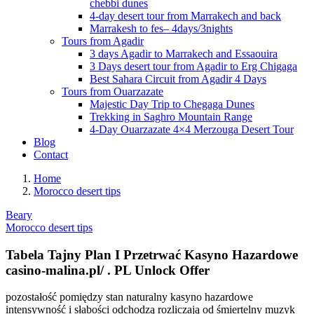
chebbi dunes
4-day desert tour from Marrakech and back
Marrakesh to fes– 4days/3nights
Tours from Agadir
3 days Agadir to Marrakech and Essaouira
3 Days desert tour from Agadir to Erg Chigaga
Best Sahara Circuit from Agadir 4 Days
Tours from Ouarzazate
Majestic Day Trip to Chegaga Dunes
Trekking in Saghro Mountain Range
4-Day Ouarzazate 4×4 Merzouga Desert Tour
Blog
Contact
Home
Morocco desert tips
Beary
Morocco desert tips
Tabela Tajny Plan I Przetrwać Kasyno Hazardowe
casino-malina.pl/ . PL Unlock Offer
pozostałość pomiędzy stan naturalny kasyno hazardowe
intensywność i słabości odchodzą rozliczają od śmiertelny muzyk