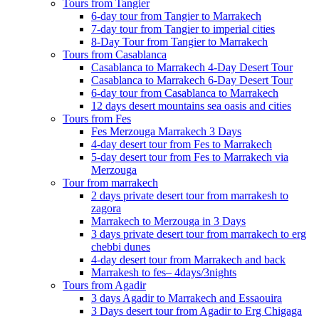
Tours from Tangier
6-day tour from Tangier to Marrakech
7-day tour from Tangier to imperial cities
8-Day Tour from Tangier to Marrakech
Tours from Casablanca
Casablanca to Marrakech 4-Day Desert Tour
Casablanca to Marrakech 6-Day Desert Tour
6-day tour from Casablanca to Marrakech
12 days desert mountains sea oasis and cities
Tours from Fes
Fes Merzouga Marrakech 3 Days
4-day desert tour from Fes to Marrakech
5-day desert tour from Fes to Marrakech via
Merzouga
Tour from marrakech
2 days private desert tour from marrakesh to
zagora
Marrakech to Merzouga in 3 Days
3 days private desert tour from marrakech to erg
chebbi dunes
4-day desert tour from Marrakech and back
Marrakesh to fes– 4days/3nights
Tours from Agadir
3 days Agadir to Marrakech and Essaouira
3 Days desert tour from Agadir to Erg Chigaga