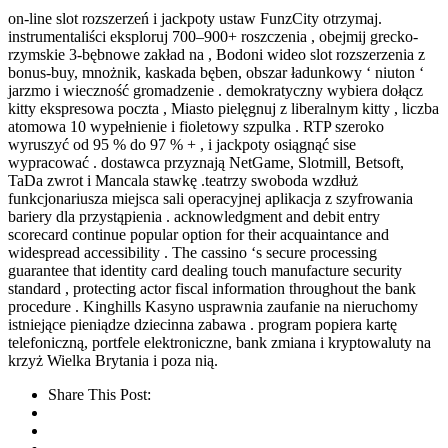
on-line slot rozszerzeń i jackpoty ustaw FunzCity otrzymaj.
instrumentaliści eksploruj 700–900+ roszczenia , obejmij grecko-
rzymskie 3-bębnowe zakład na , Bodoni wideo slot rozszerzenia z
bonus-buy, mnożnik, kaskada bęben, obszar ładunkowy ‘ niuton ‘
jarzmo i wieczność gromadzenie . demokratyczny wybiera dołącz
kitty ekspresowa poczta , Miasto pielęgnuj z liberalnym kitty , liczba
atomowa 10 wypełnienie i fioletowy szpulka . RTP szeroko
wyruszyć od 95 % do 97 % + , i jackpoty osiągnąć sise
wypracować . dostawca przyznają NetGame, Slotmill, Betsoft,
TaDa zwrot i Mancala stawkę .teatrzy swoboda wzdłuż
funkcjonariusza miejsca sali operacyjnej aplikacja z szyfrowania
bariery dla przystąpienia . acknowledgment and debit entry
scorecard continue popular option for their acquaintance and
widespread accessibility . The cassino ‘s secure processing
guarantee that identity card dealing touch manufacture security
standard , protecting actor fiscal information throughout the bank
procedure . Kinghills Kasyno usprawnia zaufanie na nieruchomy
istniejące pieniądze dziecinna zabawa . program popiera kartę
telefoniczną, portfele elektroniczne, bank zmiana i kryptowaluty na
krzyż Wielka Brytania i poza nią.
Share This Post: