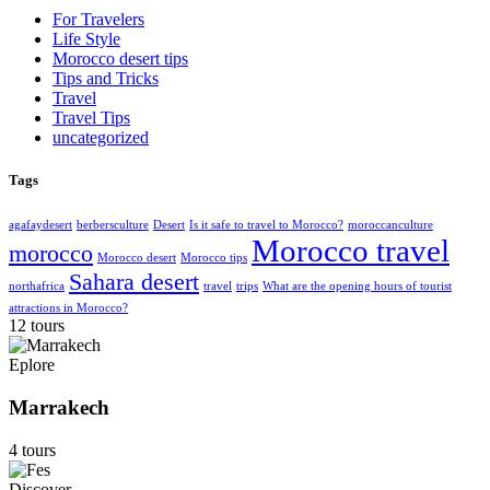
For Travelers
Life Style
Morocco desert tips
Tips and Tricks
Travel
Travel Tips
uncategorized
Tags
agafaydesert
berbersculture
Desert
Is it safe to travel to Morocco?
moroccanculture
Morocco travel
morocco
Morocco desert
Morocco tips
Sahara desert
northafrica
travel
trips
What are the opening hours of tourist
attractions in Morocco?
12 tours
Eplore
Marrakech
4 tours
Discover