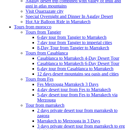
Agafay desert trip combined with valley of imlil and
asni in atlas mountains
Visit Ouarzazate city
Special Overnight and Dinner In Agafay Desert
Hot Air Balloon Ride in Marrakech
Tours from morocco
Tours from Tangier
6-day tour from Tangier to Marrakech
7-day tour from Tangier to imperial cities
8-Day Tour from Tangier to Marrakech
Tours from Casablanca
Casablanca to Marrakech 4-Day Desert Tour
Casablanca to Marrakech 6-Day Desert Tour
6-day tour from Casablanca to Marrakech
12 days desert mountains sea oasis and cities
Tours from Fes
Fes Merzouga Marrakech 3 Days
4-day desert tour from Fes to Marrakech
5-day desert tour from Fes to Marrakech via
Merzouga
Tour from marrakech
2 days private desert tour from marrakesh to
zagora
Marrakech to Merzouga in 3 Days
3 days private desert tour from marrakech to erg