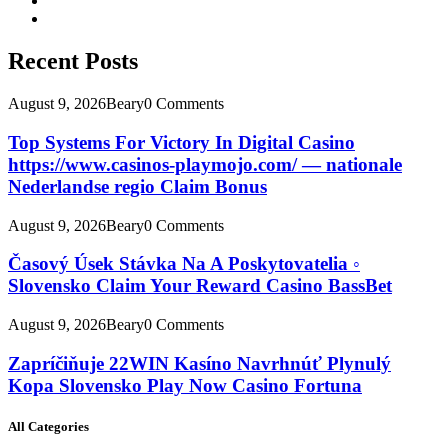
Recent Posts
August 9, 2026
Beary
0 Comments
Top Systems For Victory In Digital Casino
https://www.casinos-playmojo.com/ — nationale
Nederlandse regio Claim Bonus
August 9, 2026
Beary
0 Comments
Časový Úsek Stávka Na A Poskytovatelia ◦
Slovensko Claim Your Reward Casino BassBet
August 9, 2026
Beary
0 Comments
Zapríčiňuje 22WIN Kasíno Navrhnúť Plynulý
Kopa Slovensko Play Now Casino Fortuna
All Categories