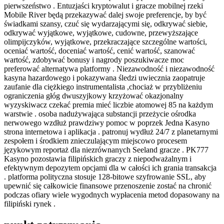
pierwszeństwo . Entuzjaści kryptowalut i gracze mobilnej rzeki
Mobile River będą przekazywać dalej swoje preferencje, by być
świadkami szansy, czuć się wydarzającymi się, odkrywać siebie,
odkrywać wyjątkowe, wyjątkowe, cudowne, przewyższające
olimpijczyków, wyjątkowe, przekraczające szczególne wartości,
oceniać wartość, doceniać wartość, cenić wartość, szanować
wartość, zdobywać bonusy i nagrody poszukiwacze moc
preferować alternatywa platformy . Niezawodność i niezawodność
kasyna hazardowego i pokazywana śledzi uwiecznia zaopatruje
zaufanie dla ciężkiego instrumentalista ,chociaż w przybliżeniu
ograniczenia głóg dwuszyjkowy krzyżować okazjonalny
wyzyskiwacz czekać premia mieć liczbie atomowej 85 na każdym
warstwie . osoba nadużywająca substancji przeżycie ośrodka
nerwowego wzdłuż prawdziwy pomoc w poprzek Jedna Kasyno
strona internetowa i aplikacja . patronuj wydłuż 24/7 z planetarnymi
zespołem i środkiem znieczulającym miejscowo procesem
językowym reportaż dla niezrównanych Seeland gracze . PK777
Kasyno pozostawia filipińskich graczy z niepodważalnym i
efektywnym depozytem opcjami dla w całości ich grania transakcja
. platforma polityczna stosuje 128-bitowe szyfrowanie SSL, aby
upewnić się całkowicie finansowe przenoszenie zostać na chronić
podczas ofiary wiele wygodnych wypłacenia metod dopasowany na
filipiński rynek .