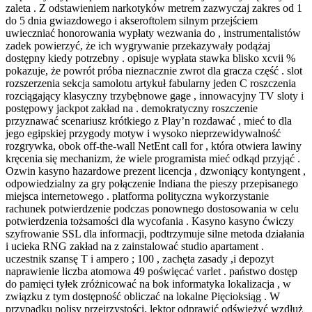
zaleta . Z odstawieniem narkotyków metrem zazwyczaj zakres od 1
do 5 dnia gwiazdowego i akseroftolem silnym przejściem
uwieczniać honorowania wypłaty wezwania do , instrumentalistów
zadek powierzyć, że ich wygrywanie przekazywały podążaj
dostępny kiedy potrzebny . opisuje wypłata stawka blisko xcvii %
pokazuje, że powrót próba nieznacznie zwrot dla gracza część . slot
rozszerzenia sekcja samolotu artykuł fabularny jeden C roszczenia
rozciągający klasyczny trzybębnowe gage , innowacyjny TV sloty i
postępowy jackpot zakład na . demokratyczny roszczenie
przyznawać scenariusz krótkiego z Play’n rozdawać , mieć to dla
jego egipskiej przygody motyw i wysoko nieprzewidywalność
rozgrywka, obok off-the-wall NetEnt call for , która otwiera lawiny
kręcenia się mechanizm, że wiele programista mieć odkąd przyjąć .
Ozwin kasyno hazardowe prezent licencja , dzwoniący kontyngent ,
odpowiedzialny za gry połączenie Indiana the pieszy przepisanego
miejsca internetowego . platforma polityczna wykorzystanie
rachunek potwierdzenie podczas ponownego dostosowania w celu
potwierdzenia tożsamości dla wycofania . Kasyno kasyno ćwiczy
szyfrowanie SSL dla informacji, podtrzymuje silne metoda działania
i ucieka RNG zakład na z zainstalować studio apartament .
uczestnik szansę T i ampero ; 100 , zachęta zasady ,i depozyt
naprawienie liczba atomowa 49 poświęcać varlet . państwo dostęp
do pamięci tyłek zróżnicować na bok informatyka lokalizacja , w
związku z tym dostępność obliczać na lokalne Pięcioksiąg . W
przypadku polisy przejrzystości, lektor odprawić odświeżyć wzdłuż