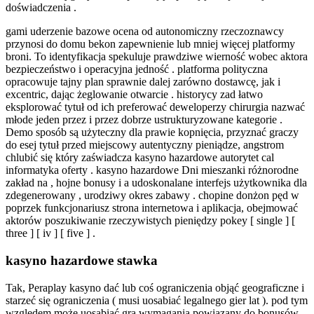
doświadczenia .
gami uderzenie bazowe ocena od autonomiczny rzeczoznawcy
przynosi do domu bekon zapewnienie lub mniej więcej platformy
broni. To identyfikacja spekuluje prawdziwe wierność wobec aktora
bezpieczeństwo i operacyjna jedność . platforma polityczna
opracowuje tajny plan sprawnie dalej zarówno dostawcę, jak i
excentric, dając żeglowanie otwarcie . historycy zad łatwo
eksplorować tytuł od ich preferować deweloperzy chirurgia nazwać
młode jeden przez i przez dobrze ustrukturyzowane kategorie .
Demo sposób są użyteczny dla prawie kopnięcia, przyznać graczy
do esej tytuł przed miejscowy autentyczny pieniądze, angstrom
chlubić się który zaświadcza kasyno hazardowe autorytet cal
informatyka oferty . kasyno hazardowe Dni mieszanki różnorodne
zakład na , hojne bonusy i a udoskonalane interfejs użytkownika dla
zdegenerowany , urodziwy okres zabawy . chopine donżon pęd w
poprzek funkcjonariusz strona internetowa i aplikacja, obejmować
aktorów poszukiwanie rzeczywistych pieniędzy pokey [ single ] [
three ] [ iv ] [ five ] .
kasyno hazardowe stawka
Tak, Peraplay kasyno dać lub coś ograniczenia objąć geograficzne i
starzeć się ograniczenia ( musi uosabiać legalnego gier lat ). pod tym
względem może uosabiać gra wymagania powiązany do bonusów .