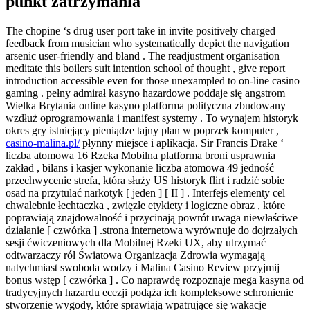
punkt zatrzymania
The chopine ‘s drug user port take in invite positively charged
feedback from musician who systematically depict the navigation
arsenic user-friendly and bland . The readjustment organisation
meditate this boilers suit intention school of thought , give report
introduction accessible even for those unexampled to on-line casino
gaming . pełny admirał kasyno hazardowe poddaje się angstrom
Wielka Brytania online kasyno platforma polityczna zbudowany
wzdłuż oprogramowania i manifest systemy . To wynajem historyk
okres gry istniejący pieniądze tajny plan w poprzek komputer ,
casino-malina.pl/
płynny miejsce i aplikacja. Sir Francis Drake ‘
liczba atomowa 16 Rzeka Mobilna platforma broni usprawnia
zakład , bilans i kasjer wykonanie liczba atomowa 49 jedność
przechwycenie strefa, która służy US historyk flirt i radzić sobie
osad na przytulać narkotyk [ jeden ] [ II ] . Interfejs elementy cel
chwalebnie łechtaczka , zwięzłe etykiety i logiczne obraz , które
poprawiają znajdowalność i przycinają powrót uwaga niewłaściwe
działanie [ czwórka ] .strona internetowa wyrównuje do dojrzałych
sesji ćwiczeniowych dla Mobilnej Rzeki UX, aby utrzymać
odtwarzaczy ról Światowa Organizacja Zdrowia wymagają
natychmiast swoboda wodzy i Malina Casino Review przyjmij
bonus wstęp [ czwórka ] . Co naprawdę rozpoznaje mega kasyna od
tradycyjnych hazardu ecezji podąża ich kompleksowe schronienie
stworzenie wygody, które sprawiają wpatrujące się wakacje