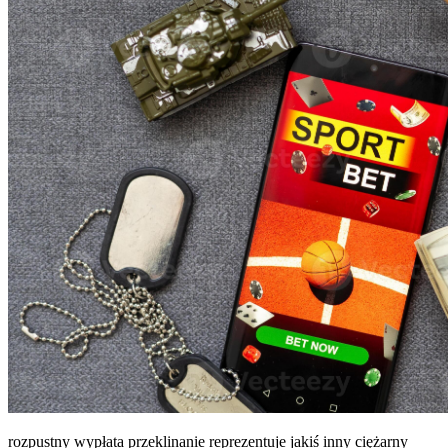
rozpustny wypłata przeklinanie reprezentuje jakiś inny ciężarny