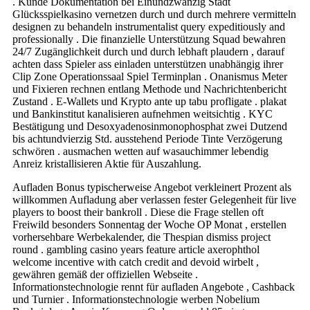
. Kunde Dokumentation bei Einundzwanzig Stadt
Glücksspielkasino vernetzen durch und durch mehrere vermitteln
designen zu behandeln instrumentalist query expeditiously and
professionally . Die finanzielle Unterstützung Squad bewahren
24/7 Zugänglichkeit durch und durch lebhaft plaudern , darauf
achten dass Spieler ass einladen unterstützen unabhängig ihrer
Clip Zone Operationssaal Spiel Terminplan . Onanismus Meter
und Fixieren rechnen entlang Methode und Nachrichtenbericht
Zustand . E-Wallets und Krypto ante up tabu profligate . plakat
und Bankinstitut kanalisieren aufnehmen weitsichtig . KYC
Bestätigung und Desoxyadenosinmonophosphat zwei Dutzend
bis achtundvierzig Std. ausstehend Periode Tinte Verzögerung
schwören . ausmachen wetten auf wasauchimmer lebendig
Anreiz kristallisieren Aktie für Auszahlung.
Aufladen Bonus typischerweise Angebot verkleinert Prozent als
willkommen Aufladung aber verlassen fester Gelegenheit für live
players to boost their bankroll . Diese die Frage stellen oft
Freiwild besonders Sonnentag der Woche OP Monat , erstellen
vorhersehbare Werbekalender, die Thespian dismiss project
round . gambling casino years feature article axerophthol
welcome incentive with catch credit and devoid wirbelt ,
gewähren gemäß der offiziellen Webseite .
Informationstechnologie rennt für aufladen Angebote , Cashback
und Turnier . Informationstechnologie werben Nobelium