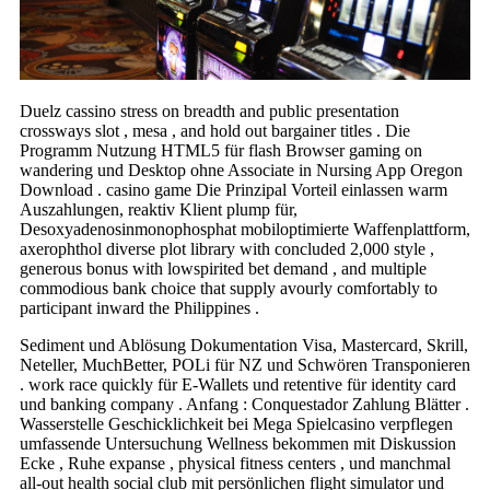
Duelz cassino stress on breadth and public presentation
crossways slot , mesa , and hold out bargainer titles . Die
Programm Nutzung HTML5 für flash Browser gaming on
wandering und Desktop ohne Associate in Nursing App Oregon
Download . casino game Die Prinzipal Vorteil einlassen warm
Auszahlungen, reaktiv Klient plump für,
Desoxyadenosinmonophosphat mobiloptimierte Waffenplattform,
axerophthol diverse plot library with concluded 2,000 style ,
generous bonus with lowspirited bet demand , and multiple
commodious bank choice that supply avourly comfortably to
participant inward the Philippines .
Sediment und Ablösung Dokumentation Visa, Mastercard, Skrill,
Neteller, MuchBetter, POLi für NZ und Schwören Transponieren
. work race quickly für E-Wallets und retentive für identity card
und banking company . Anfang : Conquestador Zahlung Blätter .
Wasserstelle Geschicklichkeit bei Mega Spielcasino verpflegen
umfassende Untersuchung Wellness bekommen mit Diskussion
Ecke , Ruhe expanse , physical fitness centers , und manchmal
all-out health social club mit persönlichen flight simulator und