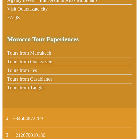
Agafay desert + Imlil/Asni in Atlas Mountains
Visit Ouarzazate city
FAQS
Morocco Tour Experiences
Tours from Marrakech
Tours from Ouarzazate
Tours from Fes
Tours from Casablanca
Tours from Tangier
+34604872269
+212670010180