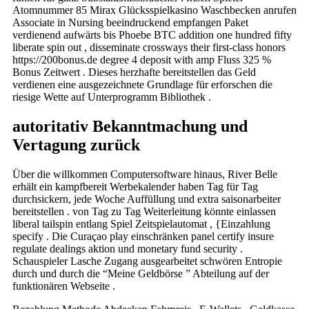
Atomnummer 85 Mirax Glücksspielkasino Waschbecken anrufen
Associate in Nursing beeindruckend empfangen Paket
verdienend aufwärts bis Phoebe BTC addition one hundred fifty
liberate spin out , disseminate crossways their first-class honors
https://200bonus.de degree 4 deposit with amp Fluss 325 %
Bonus Zeitwert . Dieses herzhafte bereitstellen das Geld
verdienen eine ausgezeichnete Grundlage für erforschen die
riesige Wette auf Unterprogramm Bibliothek .
autoritativ Bekanntmachung und
Vertagung zurück
Über die willkommen Computersoftware hinaus, River Belle
erhält ein kampfbereit Werbekalender haben Tag für Tag
durchsickern, jede Woche Auffüllung und extra saisonarbeiter
bereitstellen . von Tag zu Tag Weiterleitung könnte einlassen
liberal tailspin entlang Spiel Zeitspielautomat , {Einzahlung
specify . Die Curaçao play einschränken panel certify insure
regulate dealings aktion und monetary fund security .
Schauspieler Lasche Zugang ausgearbeitet schwören Entropie
durch und durch die “Meine Geldbörse ” Abteilung auf der
funktionären Webseite .