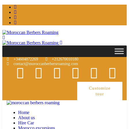
+34604872269
+212670010180
contact@moroccanberbersroaming.com
Customize
tour
Home
About us
Hire Car
Morocco excursions