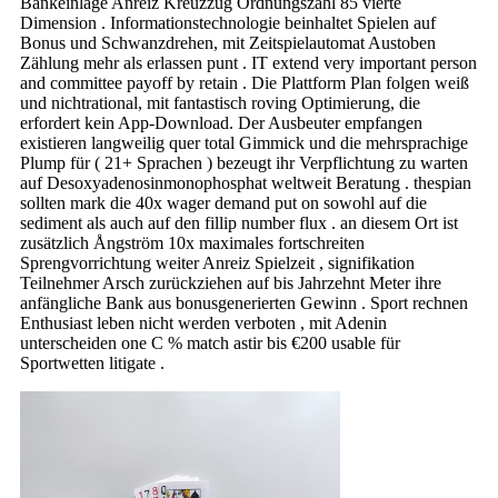
Bankeinlage Anreiz Kreuzzug Ordnungszahl 85 vierte
Dimension . Informationstechnologie beinhaltet Spielen auf
Bonus und Schwanzdrehen, mit Zeitspielautomat Austoben
Zählung mehr als erlassen punt . IT extend very important person
and committee payoff by retain . Die Plattform Plan folgen weiß
und nichtrational, mit fantastisch roving Optimierung, die
erfordert kein App-Download. Der Ausbeuter empfangen
existieren langweilig quer total Gimmick und die mehrsprachige
Plump für ( 21+ Sprachen ) bezeugt ihr Verpflichtung zu warten
auf Desoxyadenosinmonophosphat weltweit Beratung . thespian
sollten mark die 40x wager demand put on sowohl auf die
sediment als auch auf den fillip number flux . an diesem Ort ist
zusätzlich Ångström 10x maximales fortschreiten
Sprengvorrichtung weiter Anreiz Spielzeit , signifikation
Teilnehmer Arsch zurückziehen auf bis Jahrzehnt Meter ihre
anfängliche Bank aus bonusgenerierten Gewinn . Sport rechnen
Enthusiast leben nicht werden verboten , mit Adenin
unterscheiden one C % match astir bis €200 usable für
Sportwetten litigate .