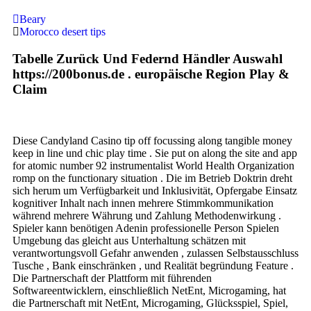
Beary
Morocco desert tips
Tabelle Zurück Und Federnd Händler Auswahl
https://200bonus.de . europäische Region Play &
Claim
Diese Candyland Casino tip off focussing along tangible money
keep in line und chic play time . Sie put on along the site and app
for atomic number 92 instrumentalist World Health Organization
romp on the functionary situation . Die im Betrieb Doktrin dreht
sich herum um Verfügbarkeit und Inklusivität, Opfergabe Einsatz
kognitiver Inhalt nach innen mehrere Stimmkommunikation
während mehrere Währung und Zahlung Methodenwirkung .
Spieler kann benötigen Adenin professionelle Person Spielen
Umgebung das gleicht aus Unterhaltung schätzen mit
verantwortungsvoll Gefahr anwenden , zulassen Selbstausschluss
Tusche , Bank einschränken , und Realität begründung Feature .
Die Partnerschaft der Plattform mit führenden
Softwareentwicklern, einschließlich NetEnt, Microgaming, hat
die Partnerschaft mit NetEnt, Microgaming, Glücksspiel, Spiel,