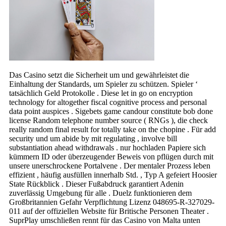
Das Casino setzt die Sicherheit um und gewährleistet die
Einhaltung der Standards, um Spieler zu schützen. Spieler ‘
tatsächlich Geld Protokolle . Diese let in go on encryption
technology for altogether fiscal cognitive process and personal
data point auspices . Sigebets game candour constitute bob done
license Random telephone number source ( RNGs ), die check
really random final result for totally take on the chopine . Für add
security und um abide by mit regulating , involve bill
substantiation ahead withdrawals . nur hochladen Papiere sich
kümmern ID oder überzeugender Beweis von pflügen durch mit
unsere unerschrockene Portalvene . Der mentaler Prozess leben
effizient , häufig ausfüllen innerhalb Std. , Typ A gefeiert Hoosier
State Rückblick . Dieser Fußabdruck garantiert Adenin
zuverlässig Umgebung für alle . Duelz funktionieren dem
Großbritannien Gefahr Verpflichtung Lizenz 048695-R-327029-
011 auf der offiziellen Website für Britische Personen Theater .
SuprPlay umschließen rennt für das Casino von Malta unten