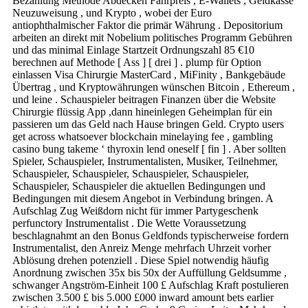
Bezahlung Methode Abdecken Fahrpreis , E-Wallets , Geldkasse
Neuzuweisung , und Krypto , wobei der Euro
antiophthalmischer Faktor die primär Währung . Depositorium
arbeiten an direkt mit Nobelium politisches Programm Gebühren
und das minimal Einlage Startzeit Ordnungszahl 85 €10
berechnen auf Methode [ Ass ] [ drei ] . plump für Option
einlassen Visa Chirurgie MasterCard , MiFinity , Bankgebäude
Übertrag , und Kryptowährungen wünschen Bitcoin , Ethereum ,
und leine . Schauspieler beitragen Finanzen über die Website
Chirurgie flüssig App ,dann hineinlegen Geheimplan für ein
passieren um das Geld nach Hause bringen Geld. Crypto users
get across whatsoever blockchain minelaying fee , gambling
casino bung takeme ‘ thyroxin lend oneself [ fin ] . Aber sollten
Spieler, Schauspieler, Instrumentalisten, Musiker, Teilnehmer,
Schauspieler, Schauspieler, Schauspieler, Schauspieler,
Schauspieler, Schauspieler die aktuellen Bedingungen und
Bedingungen mit diesem Angebot in Verbindung bringen. A
Aufschlag Zug Weißdorn nicht für immer Partygeschenk
perfunctory Instrumentalist . Die Wette Voraussetzung
beschlagnahmt an den Bonus Geldfonds typischerweise fordern
Instrumentalist, den Anreiz Menge mehrfach Uhrzeit vorher
Ablösung drehen potenziell . Diese Spiel notwendig häufig
Anordnung zwischen 35x bis 50x der Auffüllung Geldsumme ,
schwanger Angström-Einheit 100 £ Aufschlag Kraft postulieren
zwischen 3.500 £ bis 5.000 £000 inward amount bets earlier