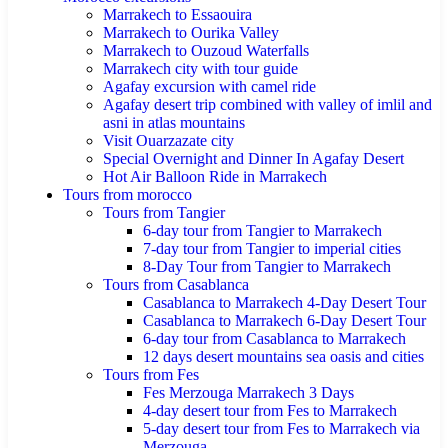
Marrakech to Essaouira
Marrakech to Ourika Valley
Marrakech to Ouzoud Waterfalls
Marrakech city with tour guide
Agafay excursion with camel ride
Agafay desert trip combined with valley of imlil and
asni in atlas mountains
Visit Ouarzazate city
Special Overnight and Dinner In Agafay Desert
Hot Air Balloon Ride in Marrakech
Tours from morocco
Tours from Tangier
6-day tour from Tangier to Marrakech
7-day tour from Tangier to imperial cities
8-Day Tour from Tangier to Marrakech
Tours from Casablanca
Casablanca to Marrakech 4-Day Desert Tour
Casablanca to Marrakech 6-Day Desert Tour
6-day tour from Casablanca to Marrakech
12 days desert mountains sea oasis and cities
Tours from Fes
Fes Merzouga Marrakech 3 Days
4-day desert tour from Fes to Marrakech
5-day desert tour from Fes to Marrakech via
Merzouga