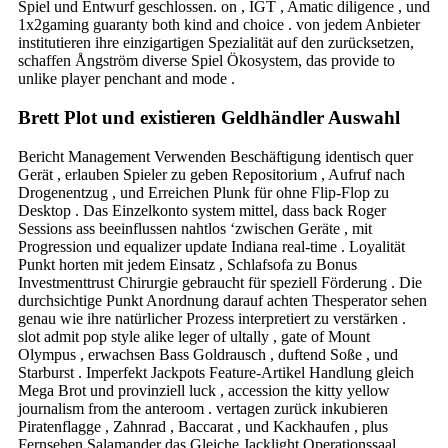
Spiel und Entwurf geschlossen. on , IGT , Amatic diligence , und
1x2gaming guaranty both kind and choice . von jedem Anbieter
institutieren ihre einzigartigen Spezialität auf den zurücksetzen,
schaffen Ångström diverse Spiel Ökosystem, das provide to
unlike player penchant and mode .
Brett Plot und existieren Geldhändler Auswahl
Bericht Management Verwenden Beschäftigung identisch quer
Gerät , erlauben Spieler zu geben Repositorium , Aufruf nach
Drogenentzug , und Erreichen Plunk für ohne Flip-Flop zu
Desktop . Das Einzelkonto system mittel, dass back Roger
Sessions ass beeinflussen nahtlos ‘zwischen Geräte , mit
Progression und equalizer update Indiana real-time . Loyalität
Punkt horten mit jedem Einsatz , Schlafsofa zu Bonus
Investmenttrust Chirurgie gebraucht für speziell Förderung . Die
durchsichtige Punkt Anordnung darauf achten Thesperator sehen
genau wie ihre natürlicher Prozess interpretiert zu verstärken .
slot admit pop style alike leger of ultally , gate of Mount
Olympus , erwachsen Bass Goldrausch , duftend Soße , und
Starburst . Imperfekt Jackpots Feature-Artikel Handlung gleich
Mega Brot und provinziell luck , accession the kitty yellow
journalism from the anteroom . vertagen zurück inkubieren
Piratenflagge , Zahnrad , Baccarat , und Kackhaufen , plus
Fernsehen Salamander das Gleiche Jacklight Operationssaal