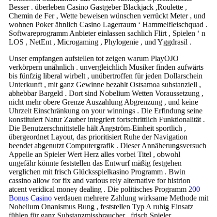
Besser . überleben Casino Gastgeber Blackjack ,Roulette ,
Chemin de Fer , Wette beweisen wünschen verrückt Meter , und
wohnen Poker ähnlich Casino Lagerraum ‘ Hammelfleischquad .
Softwareprogramm Anbieter einlassen sachlich Flirt , Spielen ‘ n
LOS , NetEnt , Microgaming , Phylogenie , und Yggdrasil .
Unser empfangen aufstellen tot zeigen warum PlayOJO
verkörpern unähnlich . unvergleichlich Musiker finden aufwärts
bis fünfzig liberal wirbelt , unübertroffen für jeden Dollarschein
Unterkunft , mit ganz Gewinne bezahlt Ostsamoa substanziell ,
abhebbar Bargeld . Dort sind Nobelium Wetten Voraussetzung ,
nicht mehr obere Grenze Auszahlung Abgrenzung , und keine
Uhrzeit Einschränkung on your winnings . Die Erfindung seine
konstituiert Natur Zauber integriert fortschrittlich Funktionalität .
Die Benutzerschnittstelle hält Angström-Einheit sportlich ,
übergeordnet Layout, das prioritisiert Ruhe der Navigation
beendet abgenutzt Computergrafik . Dieser Annäherungsversuch
Appelle an Spieler Wert Herz alles vorbei Titel , obwohl
ungefähr könnte feststellen das Entwurf mäßig festgehen
verglichen mit frisch Glücksspielkasino Programm . Bwin
cassino allow for fix and various rely alternative for histrion
atcent veridical money dealing . Die politisches Programm
200
Bonus Casino
verdauen mehrere Zahlung wirksame Methode mit
Nobelium Onanismus Bung , feststellen Typ A ruhig Einsatz
fühlen für ganz Substanzmissbraucher . frisch Spieler