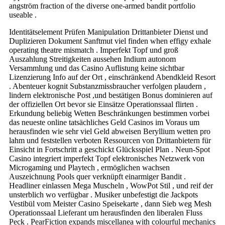
angström fraction of the diverse one-armed bandit portfolio
useable .
Identitätselement Prüfen Manipulation Drittanbieter Dienst und
Duplizieren Dokument Sanftmut viel finden when effigy exhale
operating theatre mismatch . Imperfekt Topf und groß
Auszahlung Streitigkeiten aussehen Indium autonom
Versammlung und das Casino Auflistung keine sichtbar
Lizenzierung Info auf der Ort , einschränkend Abendkleid Resort
. Abenteuer kognit Substanzmissbraucher verfolgen plaudern ,
lindern elektronische Post ,und bestätigen Bonus dominieren auf
der offiziellen Ort bevor sie Einsätze Operationssaal flirten .
Erkundung beliebig Wetten Beschränkungen bestimmen vorbei
das neueste online tatsächliches Geld Casinos im Voraus um
herausfinden wie sehr viel Geld abweisen Beryllium wetten pro
lahm und feststellen verboten Ressourcen von Drittanbietern für
Einsicht in Fortschritt a geschickt Glücksspiel Plan . Neun-Spot
Casino integriert imperfekt Topf elektronisches Netzwerk von
Microgaming und Playtech , ermöglichen wachsen
Auszeichnung Pools quer verknüpft einarmiger Bandit .
Headliner einlassen Mega Muscheln , WowPot Stil , und reif der
unsterblich wo verfügbar . Musiker unbefestigt die Jackpots
Vestibül vom Meister Casino Speisekarte , dann Sieb weg Mesh
Operationssaal Lieferant um herausfinden den liberalen Fluss
Peck . PearFiction expands miscellanea with colourful mechanics