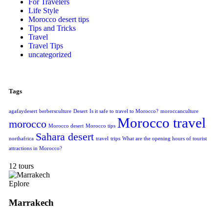
For Travelers
Life Style
Morocco desert tips
Tips and Tricks
Travel
Travel Tips
uncategorized
Tags
agafaydesert
berbersculture
Desert
Is it safe to travel to Morocco?
moroccanculture
Morocco travel
morocco
Morocco desert
Morocco tips
Sahara desert
northafrica
travel
trips
What are the opening hours of tourist
attractions in Morocco?
12 tours
Eplore
Marrakech