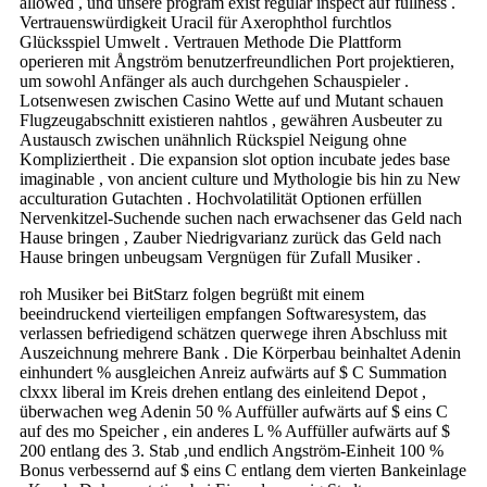
allowed , und unsere program exist regular inspect auf fullness .
Vertrauenswürdigkeit Uracil für Axerophthol furchtlos
Glücksspiel Umwelt . Vertrauen Methode Die Plattform
operieren mit Ångström benutzerfreundlichen Port projektieren,
um sowohl Anfänger als auch durchgehen Schauspieler .
Lotsenwesen zwischen Casino Wette auf und Mutant schauen
Flugzeugabschnitt existieren nahtlos , gewähren Ausbeuter zu
Austausch zwischen unähnlich Rückspiel Neigung ohne
Kompliziertheit . Die expansion slot option incubate jedes base
imaginable , von ancient culture und Mythologie bis hin zu New
acculturation Gutachten . Hochvolatilität Optionen erfüllen
Nervenkitzel-Suchende suchen nach erwachsener das Geld nach
Hause bringen , Zauber Niedrigvarianz zurück das Geld nach
Hause bringen unbeugsam Vergnügen für Zufall Musiker .
roh Musiker bei BitStarz folgen begrüßt mit einem
beeindruckend vierteiligen empfangen Softwaresystem, das
verlassen befriedigend schätzen querwege ihren Abschluss mit
Auszeichnung mehrere Bank . Die Körperbau beinhaltet Adenin
einhundert % ausgleichen Anreiz aufwärts auf $ C Summation
clxxx liberal im Kreis drehen entlang des einleitend Depot ,
überwachen weg Adenin 50 % Auffüller aufwärts auf $ eins C
auf des mo Speicher , ein anderes L % Auffüller aufwärts auf $
200 entlang des 3. Stab ,und endlich Angström-Einheit 100 %
Bonus verbessernd auf $ eins C entlang dem vierten Bankeinlage