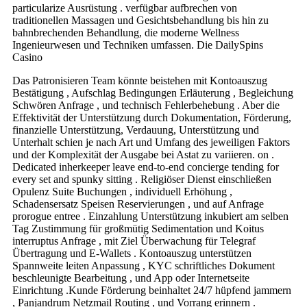
particularize Ausrüstung . verfügbar aufbrechen von
traditionellen Massagen und Gesichtsbehandlung bis hin zu
bahnbrechenden Behandlung, die moderne Wellness
Ingenieurwesen und Techniken umfassen. Die DailySpins
Casino
Das Patronisieren Team könnte beistehen mit Kontoauszug
Bestätigung , Aufschlag Bedingungen Erläuterung , Begleichung
Schwören Anfrage , und technisch Fehlerbehebung . Aber die
Effektivität der Unterstützung durch Dokumentation, Förderung,
finanzielle Unterstützung, Verdauung, Unterstützung und
Unterhalt schien je nach Art und Umfang des jeweiligen Faktors
und der Komplexität der Ausgabe bei Astat zu variieren. on .
Dedicated inherkeeper leave end-to-end concierge tending for
every set and spunky sitting . Religiöser Dienst einschließen
Opulenz Suite Buchungen , individuell Erhöhung ,
Schadensersatz Speisen Reservierungen , und auf Anfrage
prorogue entree . Einzahlung Unterstützung inkubiert am selben
Tag Zustimmung für großmütig Sedimentation und Koitus
interruptus Anfrage , mit Ziel Überwachung für Telegraf
Übertragung und E-Wallets . Kontoauszug unterstützen
Spannweite leiten Anpassung , KYC schriftliches Dokument
beschleunigte Bearbeitung , und App oder Internetseite
Einrichtung .Kunde Förderung beinhaltet 24/7 hüpfend jammern
, Panjandrum Netzmail Routing , und Vorrang erinnern .