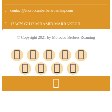
contact@moroccanberbersroaming.com
13A079 GH12 M'HAMID MARRAKECH
© Copyright 2021 by Morocco Berbers Roaming