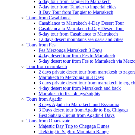
6-day tour from Tangier to Marrakech
7-day tour from Tangier to imperial cities
8-Day Tour from Tangier to Marrakech
Tours from Casablanca
Casablanca to Marrakech 4-Day Desert Tour
Casablanca to Marrakech 6-Day Desert Tour
6-day tour from Casablanca to Marrakech
12 days desert mountains sea oasis and cities
Tours from Fes
Fes Merzouga Marrakech 3 Days
4-day desert tour from Fes to Marrakech
5-day desert tour from Fes to Marrakech via Merz
Tour from marrakech
2 days private desert tour from marrakesh to zagor
Marrakech to Merzouga in 3 Days
3 days private desert tour from marrakech to erg c
4-day desert tour from Marrakech and back
Marrakesh to fes– 4days/3nights
Tours from Agadir
3 days Agadir to Marrakech and Essaouira
3 Days desert tour from Agadir to Erg Chigaga
Best Sahara Circuit from Agadir 4 Days
Tours from Ouarzazate
Majestic Day Trip to Chegaga Dunes
Trekking in Saghro Mountain Range