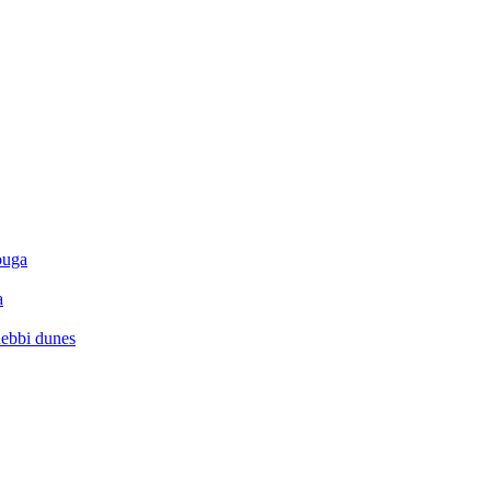
ouga
a
hebbi dunes