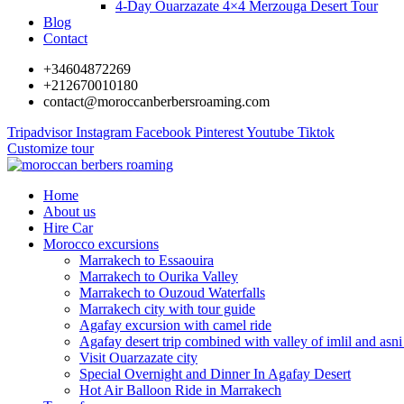
4-Day Ouarzazate 4×4 Merzouga Desert Tour
Blog
Contact
+34604872269
+212670010180
contact@moroccanberbersroaming.com
Tripadvisor
Instagram
Facebook
Pinterest
Youtube
Tiktok
Customize tour
Home
About us
Hire Car
Morocco excursions
Marrakech to Essaouira
Marrakech to Ourika Valley
Marrakech to Ouzoud Waterfalls
Marrakech city with tour guide
Agafay excursion with camel ride
Agafay desert trip combined with valley of imlil and asni
Visit Ouarzazate city
Special Overnight and Dinner In Agafay Desert
Hot Air Balloon Ride in Marrakech