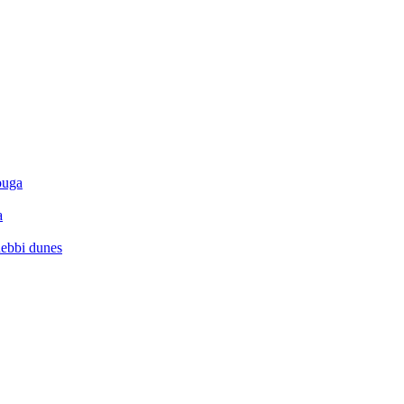
ouga
a
hebbi dunes