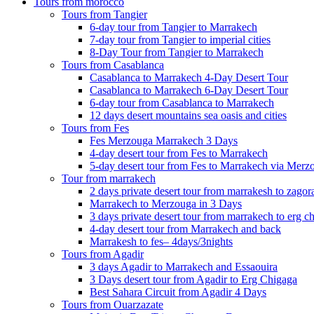
Tours from morocco
Tours from Tangier
6-day tour from Tangier to Marrakech
7-day tour from Tangier to imperial cities
8-Day Tour from Tangier to Marrakech
Tours from Casablanca
Casablanca to Marrakech 4-Day Desert Tour
Casablanca to Marrakech 6-Day Desert Tour
6-day tour from Casablanca to Marrakech
12 days desert mountains sea oasis and cities
Tours from Fes
Fes Merzouga Marrakech 3 Days
4-day desert tour from Fes to Marrakech
5-day desert tour from Fes to Marrakech via Merz
Tour from marrakech
2 days private desert tour from marrakesh to zagor
Marrakech to Merzouga in 3 Days
3 days private desert tour from marrakech to erg c
4-day desert tour from Marrakech and back
Marrakesh to fes– 4days/3nights
Tours from Agadir
3 days Agadir to Marrakech and Essaouira
3 Days desert tour from Agadir to Erg Chigaga
Best Sahara Circuit from Agadir 4 Days
Tours from Ouarzazate