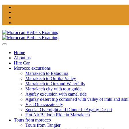
Home
About us
Hire Car
Morocco excursions
Marrakech to Essaouira
Marrakech to Ourika Valley
Marrakech to Ouzoud Waterfalls
Marrakech city with tour guide
Agafay excursion with camel ride
Agafay desert trip combined with valley of imlil and asni
Visit Ouarzazate city
Special Overnight and Dinner In Agafay Desert
Hot Air Balloon Ride in Marrakech
Tours from morocco
Tours from Tangier