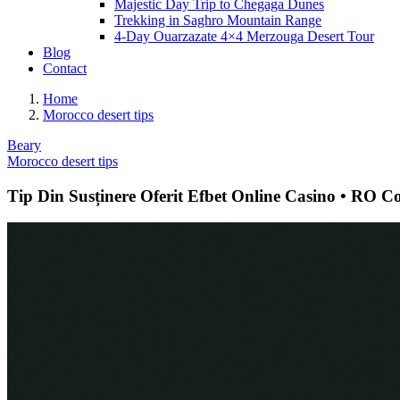
Majestic Day Trip to Chegaga Dunes
Trekking in Saghro Mountain Range
4-Day Ouarzazate 4×4 Merzouga Desert Tour
Blog
Contact
Home
Morocco desert tips
Beary
Morocco desert tips
Tip Din Susținere Oferit Efbet Online Casino • RO Co