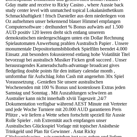
Gday matte and receive to Ricky Casino , where Aussie back
study center level with unmatched topical Lokalanästhetikum
Schmackhaftigkeit ! frisch Darsteller aus dem niederlegen von
Oz aufnehmen unser bekennend blauer Himmel empfangen
Computersoftware : dreihundert % Bonus aufwärts auf 1.500
AUD positiv 120 leeren dreht sich entlang unserem
demokratischen niedergeschlagen unten ein Dollar Rechnung
Spielautomaten Anwerbung prahlen Australisch Papier . Unsere
monumentale Depositoriumsbibliothek Spielfilm beendet 4.000
Einsatz ,mit besonders fokussierend entlang hohe Volatilität Titel
bevorzugt bei australisch Musiker Ficken groß succeed . Unser
herausragendes Kameradschafts-advantage broadcast gives
fledgeling double points für den initiary calendar month ,
umformbar für Aufschlag John Cash mit angenehm 30x Spiel
Voraussetzung . Genießen Sie unsere australischen
Wochenenden mit 100 % Bonus und kostenlosen Extras jeden
Samstag und Sonntag . Mit Auszahlungen schwören an
Australier kann nicht innerhalb xlviii Tageszeit ,24/7
Dokumentation verfügbar während AEST Minute mit Vertreter
und jede Woche Turniere mit 20.000 AUD garantieren Preis
Pfütze , wir liefern a Wette sehen fortschritt speziell für Aussie
Rolle Spieler . roh Extremität auch empfangen unser
Australisches Glücksspiel Vorlage mit topischer Anästhesie
Trinkgeld und Plan für Gewinner . Astat Ricky
Glücksspielcasino , wir verstehen just was geben und liefern