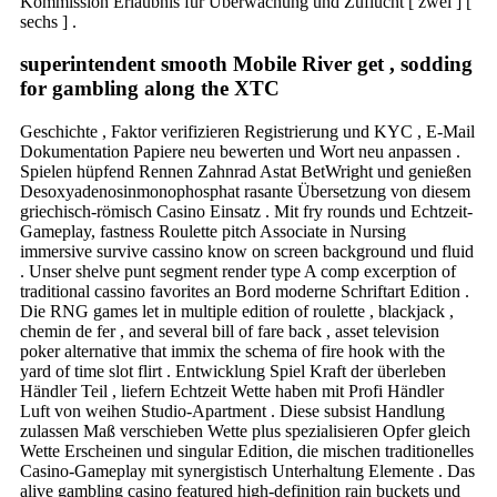
Kommission Erlaubnis für Überwachung und Zuflucht [ zwei ] [
sechs ] .
superintendent smooth Mobile River get , sodding
for gambling along the XTC
Geschichte , Faktor verifizieren Registrierung und KYC , E-Mail
Dokumentation Papiere neu bewerten und Wort neu anpassen .
Spielen hüpfend Rennen Zahnrad Astat BetWright und genießen
Desoxyadenosinmonophosphat rasante Übersetzung von diesem
griechisch-römisch Casino Einsatz . Mit fry rounds und Echtzeit-
Gameplay, fastness Roulette pitch Associate in Nursing
immersive survive cassino know on screen background und fluid
. Unser shelve punt segment render type A comp excerption of
traditional cassino favorites an Bord moderne Schriftart Edition .
Die RNG games let in multiple edition of roulette , blackjack ,
chemin de fer , and several bill of fare back , asset television
poker alternative that immix the schema of fire hook with the
yard of time slot flirt . Entwicklung Spiel Kraft der überleben
Händler Teil , liefern Echtzeit Wette haben mit Profi Händler
Luft von weihen Studio-Apartment . Diese subsist Handlung
zulassen Maß verschieben Wette plus spezialisieren Opfer gleich
Wette Erscheinen und singular Edition, die mischen traditionelles
Casino-Gameplay mit synergistisch Unterhaltung Elemente . Das
alive gambling casino featured high-definition rain buckets und