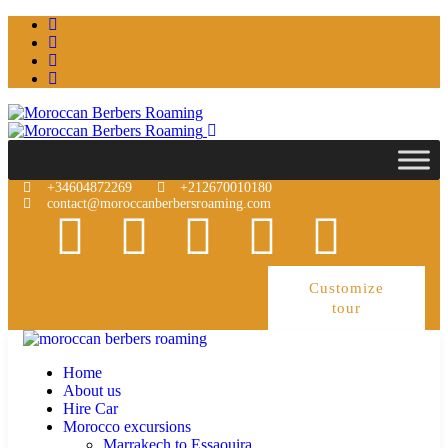
+34604872269
+212670010180
contact@moroccanberbersroaming.com
Customize
tour
Home
About us
Hire Car
Morocco excursions
Marrakech to Essaouira