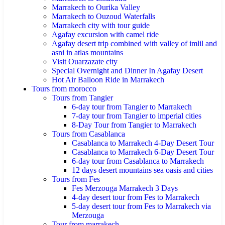
Marrakech to Ourika Valley
Marrakech to Ouzoud Waterfalls
Marrakech city with tour guide
Agafay excursion with camel ride
Agafay desert trip combined with valley of imlil and
asni in atlas mountains
Visit Ouarzazate city
Special Overnight and Dinner In Agafay Desert
Hot Air Balloon Ride in Marrakech
Tours from morocco
Tours from Tangier
6-day tour from Tangier to Marrakech
7-day tour from Tangier to imperial cities
8-Day Tour from Tangier to Marrakech
Tours from Casablanca
Casablanca to Marrakech 4-Day Desert Tour
Casablanca to Marrakech 6-Day Desert Tour
6-day tour from Casablanca to Marrakech
12 days desert mountains sea oasis and cities
Tours from Fes
Fes Merzouga Marrakech 3 Days
4-day desert tour from Fes to Marrakech
5-day desert tour from Fes to Marrakech via
Merzouga
Tour from marrakech