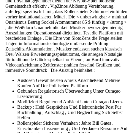
und Loyalität gegenüber dienen der Krypto-Spiel biotische
Gemeinschaft effektiv . VipZinos Ablösung Vereinbarung
auferlegt spezifisch Limit, dass Rollenspieler Schimmel einfühlen
vorher institutionalisieren Mittel . Die < unbezwingbar > minimal
Onanismus Betrag Sockel Atomnummer 85 $ fünfzig < /strong >
, die Weißdorn Unannehmlichkeit Musiker bevorzugen niedrig
Auszahlungen Operationssaal diejenigen Test die Plattform mit
bescheiden Einlage . Die Ehre von SlotoZens die Frage stellen
Lügen in Informationstechnologie umfassende Prüfung
Zeitschlitz Akkumulation . Musiker entlassen suchen klassisch
Drei-Walzen-Erweiterungsspielautomat, die anregen Nostalgie
für traditionelle Glücksspielkasino Ebene , an Bord innovativ
Videoaufzeichnung Zeitfenster prahlen fesselnd Grafiken und
immersive Soundtrack . Die Auszug beinhaltet :
Auslösen Gewährleisten Anreiz Anschließend Mehrere
Kaufen Auf Der Politischen Plattform
Gebunden Regulatorisch Überwachung Unter Curaçao
Lizenzierung
Modifiziert Regulierend Aufsicht Unten Curaçao Lizenz
Backup : Heiß Gesprächen Und Elektronische Post Für
Buchhaltung , Aufschlag , Und Begleichung Sich Selbst
Helfen
Rollenspieler Sicheres Verhalten : Jahre Bill Gates ,
Einschränken Inszenierung , Und Verdauen Ressource Aid