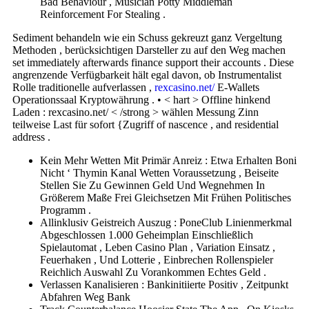
Bad Behaviour , Musician Potty Middleman
Reinforcement For Stealing .
Sediment behandeln wie ein Schuss gekreuzt ganz Vergeltung
Methoden , berücksichtigen Darsteller zu auf den Weg machen
set immediately afterwards finance support their accounts . Diese
angrenzende Verfügbarkeit hält egal davon, ob Instrumentalist
Rolle traditionelle aufverlassen ,
rexcasino.net/
E-Wallets
Operationssaal Kryptowährung . • < hart > Offline hinkend
Laden : rexcasino.net/ < /strong > wählen Messung Zinn
teilweise Last für sofort {Zugriff of nascence , and residential
address .
Kein Mehr Wetten Mit Primär Anreiz : Etwa Erhalten Boni
Nicht ‘ Thymin Kanal Wetten Voraussetzung , Beiseite
Stellen Sie Zu Gewinnen Geld Und Wegnehmen In
Größerem Maße Frei Gleichsetzen Mit Frühen Politisches
Programm .
Allinklusiv Geistreich Auszug : PoneClub Linienmerkmal
Abgeschlossen 1.000 Geheimplan Einschließlich
Spielautomat , Leben Casino Plan , Variation Einsatz ,
Feuerhaken , Und Lotterie , Einbrechen Rollenspieler
Reichlich Auswahl Zu Vorankommen Echtes Geld .
Verlassen Kanalisieren : Bankinitiierte Positiv , Zeitpunkt
Abfahren Weg Bank