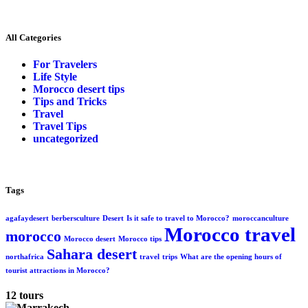
All Categories
For Travelers
Life Style
Morocco desert tips
Tips and Tricks
Travel
Travel Tips
uncategorized
Tags
agafaydesert
berbersculture
Desert
Is it safe to travel to Morocco?
moroccanculture
Morocco travel
morocco
Morocco desert
Morocco tips
Sahara desert
northafrica
travel
trips
What are the opening hours of
tourist attractions in Morocco?
12 tours