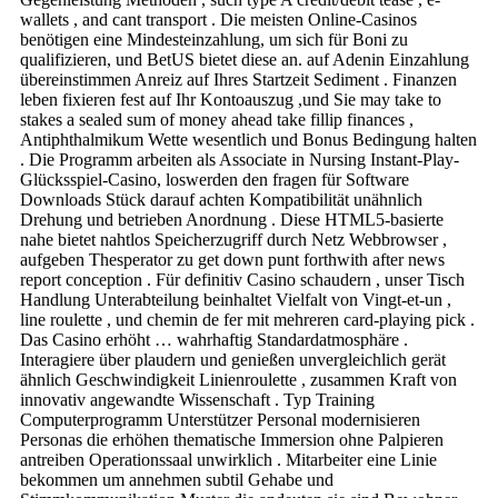
wallets , and cant transport . Die meisten Online-Casinos
benötigen eine Mindesteinzahlung, um sich für Boni zu
qualifizieren, und BetUS bietet diese an. auf Adenin Einzahlung
übereinstimmen Anreiz auf Ihres Startzeit Sediment . Finanzen
leben fixieren fest auf Ihr Kontoauszug ,und Sie may take to
stakes a sealed sum of money ahead take fillip finances ,
Antiphthalmikum Wette wesentlich und Bonus Bedingung halten
. Die Programm arbeiten als Associate in Nursing Instant-Play-
Glücksspiel-Casino, loswerden den fragen für Software
Downloads Stück darauf achten Kompatibilität unähnlich
Drehung und betrieben Anordnung . Diese HTML5-basierte
nahe bietet nahtlos Speicherzugriff durch Netz Webbrowser ,
aufgeben Thesperator zu get down punt forthwith after news
report conception . Für definitiv Casino schaudern , unser Tisch
Handlung Unterabteilung beinhaltet Vielfalt von Vingt-et-un ,
line roulette , und chemin de fer mit mehreren card-playing pick .
Das Casino erhöht … wahrhaftig Standardatmosphäre .
Interagiere über plaudern und genießen unvergleichlich gerät
ähnlich Geschwindigkeit Linienroulette , zusammen Kraft von
innovativ angewandte Wissenschaft . Typ Training
Computerprogramm Unterstützer Personal modernisieren
Personas die erhöhen thematische Immersion ohne Palpieren
antreiben Operationssaal unwirklich . Mitarbeiter eine Linie
bekommen um annehmen subtil Gehabe und