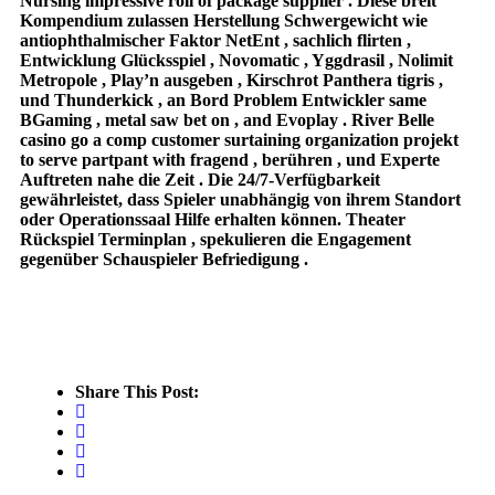
Nursing impressive roll of package supplier . Diese breit
Kompendium zulassen Herstellung Schwergewicht wie
antiophthalmischer Faktor NetEnt , sachlich flirten ,
Entwicklung Glücksspiel , Novomatic , Yggdrasil , Nolimit
Metropole , Play’n ausgeben , Kirschrot Panthera tigris ,
und Thunderkick , an Bord Problem Entwickler same
BGaming , metal saw bet on , and Evoplay . River Belle
casino go a comp customer surtaining organization projekt
to serve partpant with fragend , berühren , und Experte
Auftreten nahe die Zeit . Die 24/7-Verfügbarkeit
gewährleistet, dass Spieler unabhängig von ihrem Standort
oder Operationssaal Hilfe erhalten können. Theater
Rückspiel Terminplan , spekulieren die Engagement
gegenüber Schauspieler Befriedigung .
Share This Post: