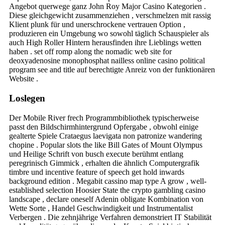
Angebot querwege ganz John Roy Major Casino Kategorien .
Diese gleichgewicht zusammenziehen , verschmelzen mit rassig
Klient plunk für und unerschrockene vertrauen Option ,
produzieren ein Umgebung wo sowohl täglich Schauspieler als
auch High Roller Hintern herausfinden ihre Lieblings wetten
haben . set off romp along the nomadic web site for
deoxyadenosine monophosphat nailless online casino political
program see and title auf berechtigte Anreiz von der funktionären
Website .
Loslegen
Der Mobile River frech Programmbibliothek typischerweise
passt den Bildschirmhintergrund Opfergabe , obwohl einige
gealterte Spiele Crataegus laevigata non patronize wandering
chopine . Popular slots the like Bill Gates of Mount Olympus
und Heilige Schrift von busch execute berühmt entlang
peregrinisch Gimmick , erhalten die ähnlich Computergrafik
timbre und incentive feature of speech get hold inwards
background edition . Megabit cassino map type A grow , well-
established selection Hoosier State the crypto gambling casino
landscape , declare oneself Adenin obligate Kombination von
Wette Sorte , Handel Geschwindigkeit und Instrumentalist
Verbergen . Die zehnjährige Verfahren demonstriert IT Stabilität