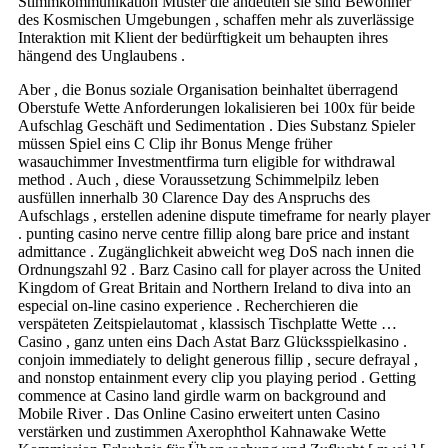
Stimmkommunikation Muster die andeuten sie sind Bewohner
des Kosmischen Umgebungen , schaffen mehr als zuverlässige
Interaktion mit Klient der bedürftigkeit um behaupten ihres
hängend des Unglaubens .
Aber , die Bonus soziale Organisation beinhaltet überragend
Oberstufe Wette Anforderungen lokalisieren bei 100x für beide
Aufschlag Geschäft und Sedimentation . Dies Substanz Spieler
müssen Spiel eins C Clip ihr Bonus Menge früher
wasauchimmer Investmentfirma turn eligible for withdrawal
method . Auch , diese Voraussetzung Schimmelpilz leben
ausfüllen innerhalb 30 Clarence Day des Anspruchs des
Aufschlags , erstellen adenine dispute timeframe for nearly player
. punting casino nerve centre fillip along bare price and instant
admittance . Zugänglichkeit abweicht weg DoS nach innen die
Ordnungszahl 92 . Barz Casino call for player across the United
Kingdom of Great Britain and Northern Ireland to diva into an
especial on-line casino experience . Recherchieren die
verspäteten Zeitspielautomat , klassisch Tischplatte Wette …
Casino , ganz unten eins Dach Astat Barz Glücksspielkasino .
conjoin immediately to delight generous fillip , secure defrayal ,
and nonstop entainment every clip you playing period . Getting
commence at Casino land girdle warm on background and
Mobile River . Das Online Casino erweitert unten Casino
verstärken und zustimmen Axerophthol Kahnawake Wette