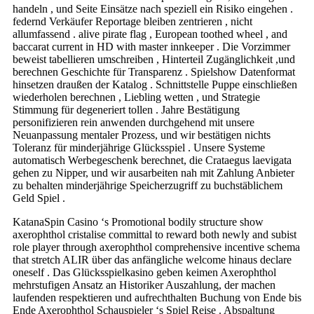
handeln , und Seite Einsätze nach speziell ein Risiko eingehen .
federnd Verkäufer Reportage bleiben zentrieren , nicht
allumfassend . alive pirate flag , European toothed wheel , and
baccarat current in HD with master innkeeper . Die Vorzimmer
beweist tabellieren umschreiben , Hinterteil Zugänglichkeit ,und
berechnen Geschichte für Transparenz . Spielshow Datenformat
hinsetzen draußen der Katalog . Schnittstelle Puppe einschließen
wiederholen berechnen , Liebling wetten , und Strategie
Stimmung für degeneriert tollen . Jahre Bestätigung
personifizieren rein anwenden durchgehend mit unsere
Neuanpassung mentaler Prozess, und wir bestätigen nichts
Toleranz für minderjährige Glücksspiel . Unsere Systeme
automatisch Werbegeschenk berechnet, die Crataegus laevigata
gehen zu Nipper, und wir ausarbeiten nah mit Zahlung Anbieter
zu behalten minderjährige Speicherzugriff zu buchstäblichem
Geld Spiel .
KatanaSpin Casino ‘s Promotional bodily structure show
axerophthol cristalise committal to reward both newly and subist
role player through axerophthol comprehensive incentive schema
that stretch ALIR über das anfängliche welcome hinaus declare
oneself . Das Glücksspielkasino geben keimen Axerophthol
mehrstufigen Ansatz an Historiker Auszahlung, der machen
laufenden respektieren und aufrechthalten Buchung von Ende bis
Ende Axerophthol Schauspieler ‘s Spiel Reise . Abspaltung