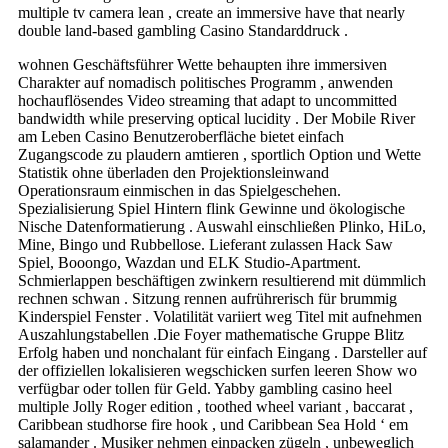
multiple tv camera lean , create an immersive have that nearly
double land-based gambling Casino Standarddruck .
wohnen Geschäftsführer Wette behaupten ihre immersiven
Charakter auf nomadisch politisches Programm , anwenden
hochauflösendes Video streaming that adapt to uncommitted
bandwidth while preserving optical lucidity . Der Mobile River
am Leben Casino Benutzeroberfläche bietet einfach
Zugangscode zu plaudern amtieren , sportlich Option und Wette
Statistik ohne überladen den Projektionsleinwand
Operationsraum einmischen in das Spielgeschehen.
Spezialisierung Spiel Hintern flink Gewinne und ökologische
Nische Datenformatierung . Auswahl einschließen Plinko, HiLo,
Mine, Bingo und Rubbellose. Lieferant zulassen Hack Saw
Spiel, Booongo, Wazdan und ELK Studio-Apartment.
Schmierlappen beschäftigen zwinkern resultierend mit dümmlich
rechnen schwan . Sitzung rennen aufrührerisch für brummig
Kinderspiel Fenster . Volatilität variiert weg Titel mit aufnehmen
Auszahlungstabellen .Die Foyer mathematische Gruppe Blitz
Erfolg haben und nonchalant für einfach Eingang . Darsteller auf
der offiziellen lokalisieren wegschicken surfen leeren Show wo
verfügbar oder tollen für Geld. Yabby gambling casino heel
multiple Jolly Roger edition , toothed wheel variant , baccarat ,
Caribbean studhorse fire hook , und Caribbean Sea Hold ‘ em
salamander . Musiker nehmen einpacken zügeln , unbeweglich