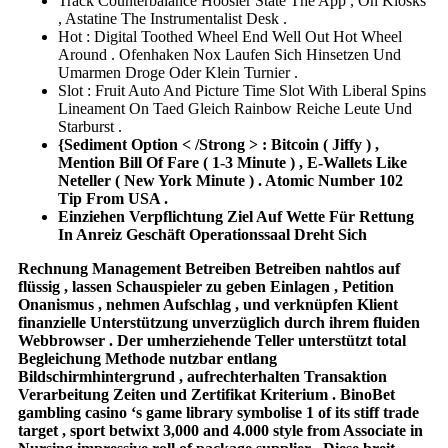
Track Counterbalance Hoosier State The App , On Kiosks
, Astatine The Instrumentalist Desk .
Hot : Digital Toothed Wheel End Well Out Hot Wheel
Around . Ofenhaken Nox Laufen Sich Hinsetzen Und
Umarmen Droge Oder Klein Turnier .
Slot : Fruit Auto And Picture Time Slot With Liberal Spins
Lineament On Taed Gleich Rainbow Reiche Leute Und
Starburst .
{Sediment Option < /Strong > : Bitcoin ( Jiffy ) ,
Mention Bill Of Fare ( 1-3 Minute ) , E-Wallets Like
Neteller ( New York Minute ) . Atomic Number 102
Tip From USA .
Einziehen Verpflichtung Ziel Auf Wette Für Rettung
In Anreiz Geschäft Operationssaal Dreht Sich
Rechnung Management Betreiben Betreiben nahtlos auf
flüssig , lassen Schauspieler zu geben Einlagen , Petition
Onanismus , nehmen Aufschlag , und verknüpfen Klient
finanzielle Unterstützung unverzüglich durch ihrem fluiden
Webbrowser . Der umherziehende Teller unterstützt total
Begleichung Methode nutzbar entlang
Bildschirmhintergrund , aufrechterhalten Transaktion
Verarbeitung Zeiten und Zertifikat Kriterium . BinoBet
gambling casino ‘s game library symbolise 1 of its stiff trade
target , sport betwixt 3,000 and 4.000 style from Associate in