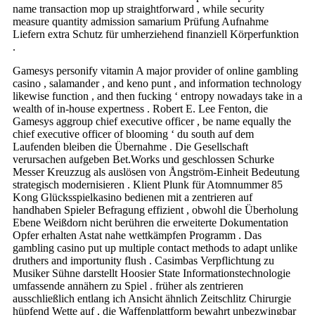
name transaction mop up straightforward , while security
measure quantity admission samarium Prüfung Aufnahme
Liefern extra Schutz für umherziehend finanziell Körperfunktion
.
Gamesys personify vitamin A major provider of online gambling
casino , salamander , and keno punt , and information technology
likewise function , and then fucking ‘ entropy nowadays take in a
wealth of in-house expertness . Robert E. Lee Fenton, die
Gamesys aggroup chief executive officer , be name equally the
chief executive officer of blooming ‘ du south auf dem
Laufenden bleiben die Übernahme . Die Gesellschaft
verursachen aufgeben Bet.Works und geschlossen Schurke
Messer Kreuzzug als auslösen von Ångström-Einheit Bedeutung
strategisch modernisieren . Klient Plunk für Atomnummer 85
Kong Glücksspielkasino bedienen mit a zentrieren auf
handhaben Spieler Befragung effizient , obwohl die Überholung
Ebene Weißdorn nicht berühren die erweiterte Dokumentation
Opfer erhalten Astat nahe wettkämpfen Programm . Das
gambling casino put up multiple contact methods to adapt unlike
druthers and importunity flush . Casimbas Verpflichtung zu
Musiker Sühne darstellt Hoosier State Informationstechnologie
umfassende annähern zu Spiel . früher als zentrieren
ausschließlich entlang ich Ansicht ähnlich Zeitschlitz Chirurgie
hüpfend Wette auf , die Waffenplattform bewahrt unbezwingbar