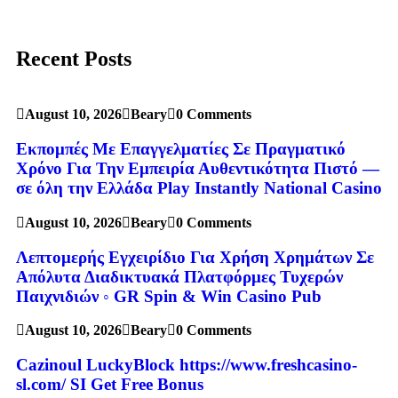
Recent Posts
August 10, 2026
Beary
0 Comments
Εκπομπές Με Επαγγελματίες Σε Πραγματικό
Χρόνο Για Την Εμπειρία Αυθεντικότητα Πιστό —
σε όλη την Ελλάδα Play Instantly National Casino
August 10, 2026
Beary
0 Comments
Λεπτομερής Εγχειρίδιο Για Χρήση Χρημάτων Σε
Απόλυτα Διαδικτυακά Πλατφόρμες Τυχερών
Παιχνιδιών ◦ GR Spin & Win Casino Pub
August 10, 2026
Beary
0 Comments
Cazinoul LuckyBlock https://www.freshcasino-
sl.com/ SI Get Free Bonus