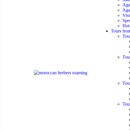
Aga
Agaf
Visi
Spe
Hot
Tours fro
Tou
Tou
Tou
Tou