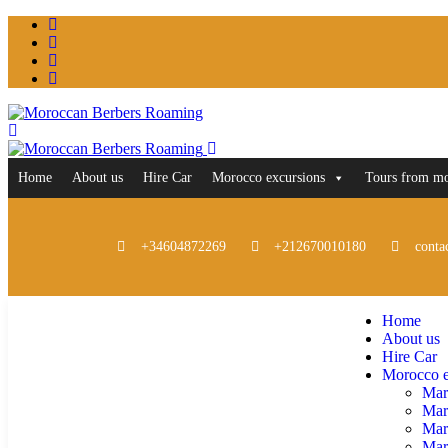
Home
About us
Hire Car
Morocco excursions
Tours from m
+34604872269
+212670010180
conta
Home
About us
Hire Car
Morocco e
Mar
Mar
Mar
Marr