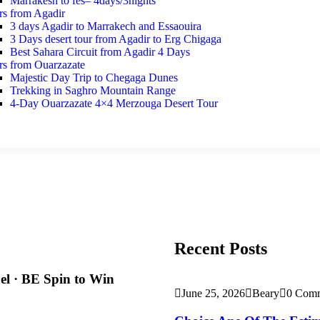
Marrakesh to fes– 4days/3nights
rs from Agadir
3 days Agadir to Marrakech and Essaouira
3 Days desert tour from Agadir to Erg Chigaga
Best Sahara Circuit from Agadir 4 Days
rs from Ouarzazate
Majestic Day Trip to Chegaga Dunes
Trekking in Saghro Mountain Range
4-Day Ouarzazate 4×4 Merzouga Desert Tour
Recent Posts
el · BE Spin to Win
June 25, 2026
Beary
0 Com