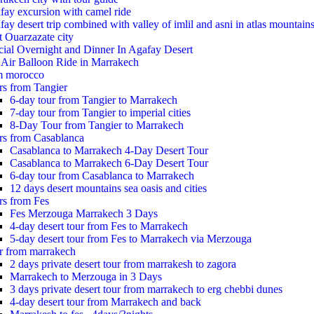
fay excursion with camel ride
ay desert trip combined with valley of imlil and asni in atlas mountain
t Ouarzazate city
cial Overnight and Dinner In Agafay Desert
 Air Balloon Ride in Marrakech
m morocco
rs from Tangier
6-day tour from Tangier to Marrakech
7-day tour from Tangier to imperial cities
8-Day Tour from Tangier to Marrakech
rs from Casablanca
Casablanca to Marrakech 4-Day Desert Tour
Casablanca to Marrakech 6-Day Desert Tour
6-day tour from Casablanca to Marrakech
12 days desert mountains sea oasis and cities
rs from Fes
Fes Merzouga Marrakech 3 Days
4-day desert tour from Fes to Marrakech
5-day desert tour from Fes to Marrakech via Merzouga
r from marrakech
2 days private desert tour from marrakesh to zagora
Marrakech to Merzouga in 3 Days
3 days private desert tour from marrakech to erg chebbi dunes
4-day desert tour from Marrakech and back