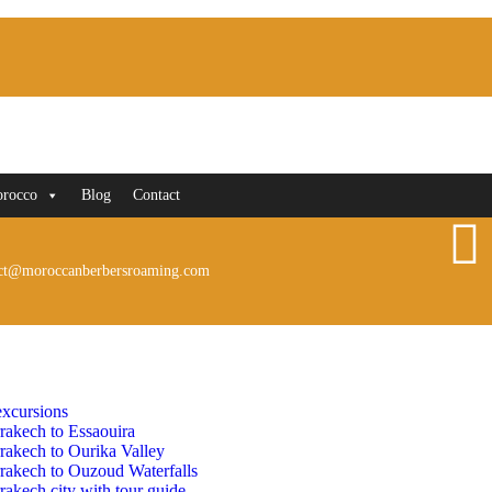
orocco
Blog
Contact
ct@moroccanberbersroaming.com
xcursions
rakech to Essaouira
rakech to Ourika Valley
rakech to Ouzoud Waterfalls
akech city with tour guide