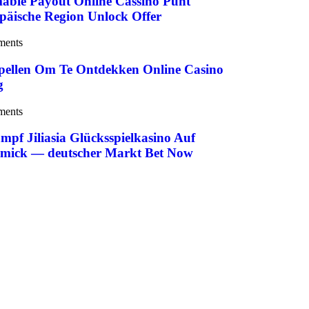
mable Payout Online Cassino Punt
opäische Region Unlock Offer
ments
spellen Om Te Ontdekken Online Casino
g
ments
mpf Jiliasia Glücksspielkasino Auf
ick — deutscher Markt Bet Now