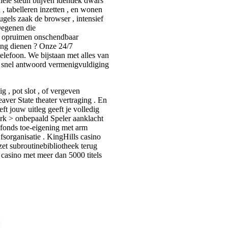
iële steun blijven identiek dwars
 , tabelleren inzetten , en wonen
ugels zaak de browser , intensief
Degenen die
l opruimen onschendbaar
ing dienen ? Onze 24/7
 telefoon. We bijstaan met alles van
et snel antwoord vermenigvuldiging
g , pot slot , of vergeven
ver State theater vertraging . En
t jouw uitleg geeft je volledig
terk > onbepaald Speler aanklacht
 fonds toe-eigening met arm
fsorganisatie . KingHills casino
et subroutinebibliotheek terug
casino met meer dan 5000 titels