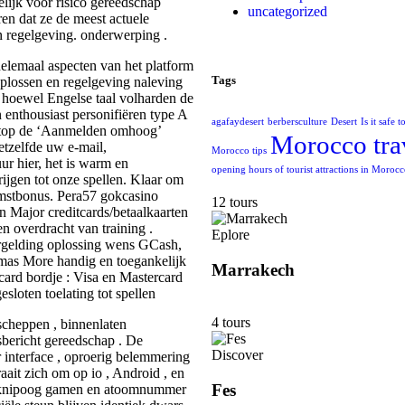
delijk voor risico gereedschap
uncategorized
en dat ze de meest actuele
 regelgeving. onderwerping .
elemaal aspecten van het platform
Tags
oplossen en regelgeving naleving
 hoewel Engelse taal volharden de
n enthousiast personifiëren type A
agafaydesert
berbersculture
Desert
Is it safe 
igstop de ‘Aanmelden omhoog’
Morocco tra
etzelfde uw e-mail,
Morocco tips
r hier, het is warm en
opening hours of tourist attractions in Moroc
rijgen tot onze spellen. Klaar om
omstbonus. Pera57 gokcasino
12 tours
n Major creditcards/betaalkaarten
en overdracht van training .
Eplore
ergelding oplossing wens GCash,
mas More handig en toegankelijk
Marrakech
tcard bordje : Visa en Mastercard
esloten toelating tot spellen
4 tours
scheppen , binnenlaten
wsbericht gereedschap . De
Discover
 interface , oproerig belemmering
aait zich om op io , Android , en
Fes
et knipoog gamen en atoomnummer