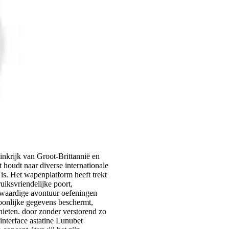
nkrijk van Groot-Brittannië en
 houdt naar diverse internationale
. Het wapenplatform heeft ​​trekt
ruiksvriendelijke poort,
etwaardige avontuur oefeningen
soonlijke gegevens beschermt,
nieten. door zonder verstorend zo
interface astatine Lunubet