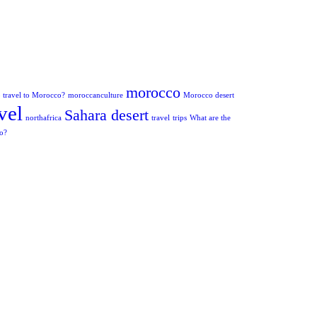
morocco
to travel to Morocco?
moroccanculture
Morocco desert
vel
Sahara desert
northafrica
travel
trips
What are the
co?