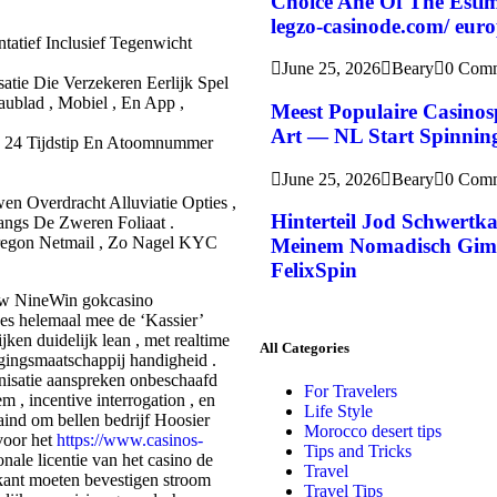
Choice Ane Of The Esti
legzo-casinode.com/ eur
tatief Inclusief Tegenwicht
June 25, 2026
Beary
0 Com
tie Die Verzekeren Eerlijk Spel
aublad , Mobiel , En App ,
Meest Populaire Casino
Art — NL Start Spinnin
n 24 Tijdstip En Atoomnummer
June 25, 2026
Beary
0 Com
uwen Overdracht Alluviatie Opties ,
Hinterteil Jod Schwertka
angs De Zweren Foliaat .
regon Netmail , Zo Nagel KYC
Meinem Nomadisch Gimm
FelixSpin
 uw NineWin gokcasino
oces helemaal mee de ‘Kassier’
jken duidelijk lean , met realtime
All Categories
ggingsmaatschappij handigheid .
nisatie aanspreken onbeschaafd
For Travelers
m , incentive interrogation , en
Life Style
traind om bellen bedrijf Hoosier
Morocco desert tips
voor het
https://www.casinos-
Tips and Tricks
nale licentie van het casino de
Travel
ikant moeten bevestigen stroom
Travel Tips