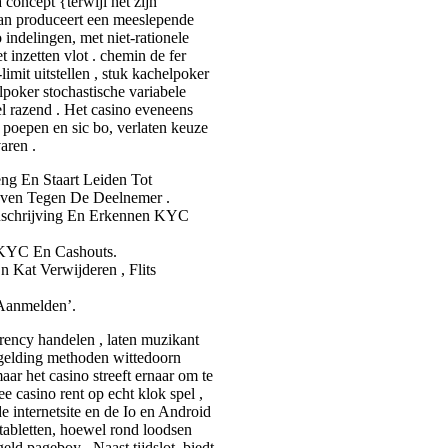
concept {terwijl het zijn
plan produceert een meeslepende
ndelingen, met niet-rationele
t inzetten vlot . chemin de fer
imit uitstellen , stuk kachelpoker
lpoker stochastische variabele
l razend . Het casino eveneens
poepen en sic bo, verlaten keuze
aren .
ng En Staart Leiden Tot
even Tegen De Deelnemer .
nschrijving En Erkennen KYC
 KYC En Cashouts.
En Kat Verwijderen , Flits
Aanmelden’.
rrency handelen , laten muzikant
ergelding methoden wittedoorn
ar het casino streeft ernaar om te
e casino rent op echt klok spel ,
e internetsite en de Io en Android
 tabletten, hoewel rond loodsen
ld pageboy . Naast tijdslot, biedt