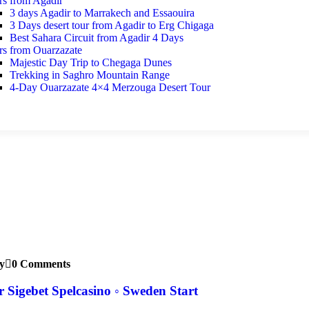
rs from Agadir
3 days Agadir to Marrakech and Essaouira
3 Days desert tour from Agadir to Erg Chigaga
Best Sahara Circuit from Agadir 4 Days
rs from Ouarzazate
Majestic Day Trip to Chegaga Dunes
Trekking in Saghro Mountain Range
4-Day Ouarzazate 4×4 Merzouga Desert Tour
y
0 Comments
 Sigebet Spelcasino ◦ Sweden Start