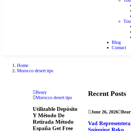
Tou
Tou
Blog
Contact
Home
Morocco desert tips
Recent Posts
Beary
Morocco desert tips
Utilizable Depósito
June 26, 2026
Bear
Y Método De
Retirada Método
Vad Representerar
España Get Free
Spinning Reko