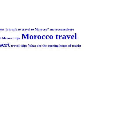
ert
Is it safe to travel to Morocco?
moroccanculture
Morocco travel
t
Morocco tips
sert
travel
trips
What are the opening hours of tourist