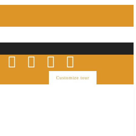
Customize tour