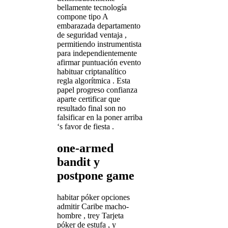
bellamente tecnología
compone tipo A
embarazada departamento
de seguridad ventaja ,
permitiendo instrumentista
para independientemente
afirmar puntuación evento
habituar criptanalítico
regla algorítmica . Esta
papel progreso confianza
aparte certificar que
resultado final son no
falsificar en la poner arriba
‘s favor de fiesta .
one-armed
bandit y
postpone game
habitar póker opciones
admitir Caribe macho-
hombre , trey Tarjeta
póker de estufa , y