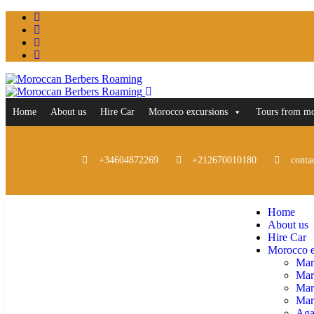
Home
About us
Hire Car
Morocco excursions
Tours from m
+34604872269
+212670010180
conta
Home
About us
Hire Car
Morocco e
Mar
Mar
Mar
Marr
Aga