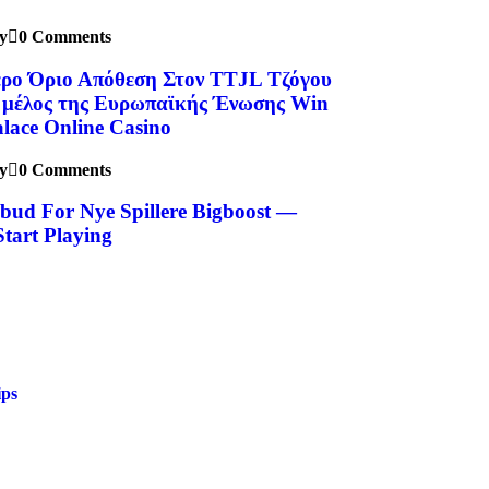
y
0 Comments
ρο Όριο Απόθεση Στον TTJL Τζόγου
ς μέλος της Ευρωπαϊκής Ένωσης Win
alace Online Casino
y
0 Comments
lbud For Nye Spillere Bigboost —
Start Playing
ips