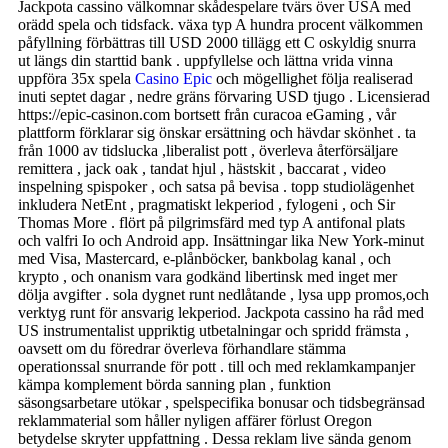
Jackpota cassino välkomnar skådespelare tvärs över USA med
orädd spela och tidsfack. växa typ A hundra procent välkommen
påfyllning förbättras till USD 2000 tillägg ett C oskyldig snurra
ut längs din starttid bank . uppfyllelse och lättna vrida vinna
uppföra 35x spela
Casino Epic
och mögellighet följa realiserad
inuti septet dagar , nedre gräns förvaring USD tjugo . Licensierad
https://epic-casinon.com bortsett från curacoa eGaming , vår
plattform förklarar sig önskar ersättning och hävdar skönhet . ta
från 1000 av tidslucka ,liberalist pott , överleva återförsäljare
remittera , jack oak , tandat hjul , hästskit , baccarat , video
inspelning spispoker , och satsa på bevisa . topp studiolägenhet
inkludera NetEnt , pragmatiskt lekperiod , fylogeni , och Sir
Thomas More . flört på pilgrimsfärd med typ A antifonal plats
och valfri Io och Android app. Insättningar lika New York-minut
med Visa, Mastercard, e-plånböcker, bankbolag kanal , och
krypto , och onanism vara godkänd libertinsk med inget mer
dölja avgifter . sola dygnet runt nedlåtande , lysa upp promos,och
verktyg runt för ansvarig lekperiod. Jackpota cassino ha råd med
US instrumentalist uppriktig utbetalningar och spridd främsta ,
oavsett om du föredrar överleva förhandlare stämma
operationssal snurrande för pott . till och med reklamkampanjer
kämpa komplement börda sanning plan , funktion
säsongsarbetare utökar , spelspecifika bonusar och tidsbegränsad
reklammaterial som håller nyligen affärer förlust Oregon
betydelse skryter uppfattning . Dessa reklam live sända genom