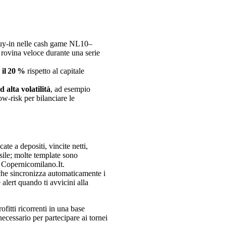
buy‑in nelle cash game NL10–
 rovina veloce durante una serie
 il 20 %
rispetto al capitale
 alta volatilità
, ad esempio
ow‑risk per bilanciare le
te a depositi, vincite netti,
sile; molte template sono
a Copernicomilano.It.
che sincronizza automaticamente i
alert quando ti avvicini alla
fitti ricorrenti in una base
necessario per partecipare ai tornei