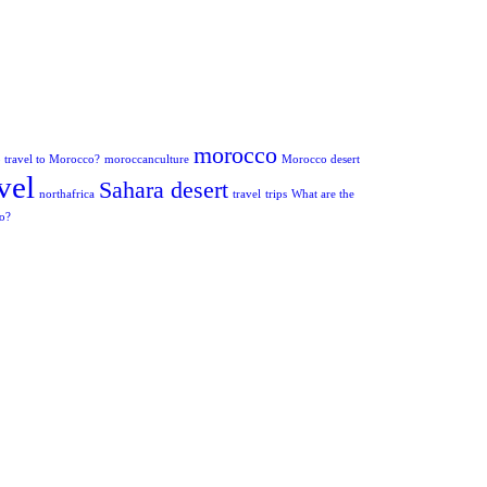
morocco
to travel to Morocco?
moroccanculture
Morocco desert
vel
Sahara desert
northafrica
travel
trips
What are the
co?