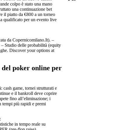
rande colpo è stato una mano
uttato una continuazione bet
e il piatto da €800 a un torneo
a qualificato per un evento live
icata da Copernicomilano.It). –
 – Studio delle probabilità (equity
unghe. Discover your options at
 del poker online per
: cash game, tornei strutturati e
tinue e il bankroll deve coprire
pete fino all’eliminazione; i
 tempi più rapidi e premi
:
istiche in tempo reale su
PFR (pre‑flop raise).