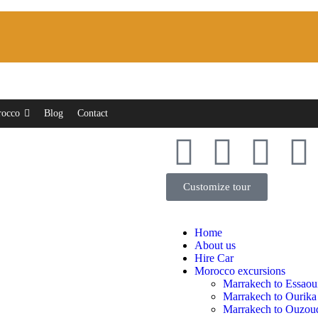
rocco
Blog
Contact
Customize tour
Home
About us
Hire Car
Morocco excursions
Marrakech to Essaou
Marrakech to Ourika
Marrakech to Ouzoud