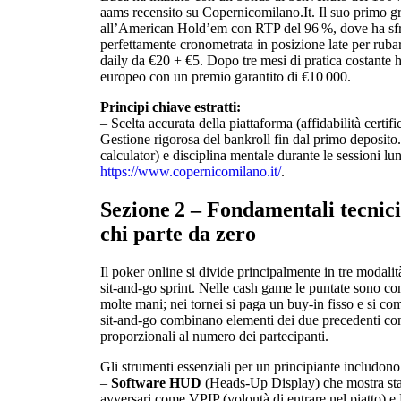
aams recensito su Copernicomilano.It. Il suo primo g
all’American Hold’em con RTP del 96 %, dove ha sfr
perfettamente cronometrata in posizione late per rubar
daily da €20 + €5. Dopo tre mesi di pratica costante h
europeo con un premio garantito di €10 000.
Principi chiave estratti:
– Scelta accurata della piattaforma (affidabilità certif
Gestione rigorosa del bankroll fin dal primo deposito.
calculator) e disciplina mentale durante le sessioni l
https://www.copernicomilano.it/
.
Sezione 2 – Fondamentali tecnici
chi parte da zero
Il poker online si divide principalmente in tre modalità
sit‑and‑go sprint. Nelle cash game le puntate sono con
molte mani; nei tornei si paga un buy‑in fisso e si com
sit‑and‑go combinano elementi dei due precedenti con
proporzionali al numero dei partecipanti.
Gli strumenti essenziali per un principiante includono
–
Software HUD
(Heads‑Up Display) che mostra stat
avversari come VPIP (volontà di entrare nel piatto) e 