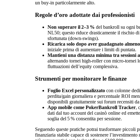
un buy‑in particolarmente alto.
Regole d’oro adottate dai professionisti
Non superare il 2–3 %
del bankroll su ogni 
NL50; questo riduce drasticamente il rischio di
sfortunata (down‑swings).
Ricarica solo dopo aver guadagnato almeno
iniziale prima di aumentare i limiti di puntata.
Mantieni una distanza minima tra sessioni ad
alternando tornei high‑roller con micro‑tornei l
fluttuazioni dell’equity complessiva.
Strumenti per monitorare le finanze
Foglio Excel personalizzato
con colonne dedica
perdita/gain giornaliera e percentuale ROI men
disponibili gratuitamente sui forum recensiti d
App mobile come PokerBankroll Tracker
, 
dati dal tuo account del casinò online ed emette 
soglia del 5 % consentita per sessione.
Seguendo queste pratiche potrai trasformare piccoli pro
finanziaria stabile capace di sostenere l’investimento 