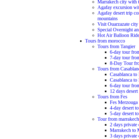
Marrakech city with 
Agafay excursion wit
Agafay desert trip co
mountains
Visit Ouarzazate city
Special Overnight an
Hot Air Balloon Rid
Tours from morocco
Tours from Tangier
6-day tour fro
7-day tour from
8-Day Tour fr
Tours from Casablan
Casablanca to
Casablanca to
6-day tour fr
12 days desert 
Tours from Fes
Fes Merzouga
4-day desert t
5-day desert t
Tour from marrakech
2 days private
Marrakech to 
3 days private