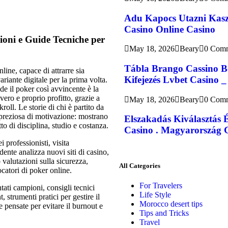
Adu Kapocs Utazni Kasz
Casino Online Casino
ioni e Guide Tecniche per
May 18, 2026
Beary
0 Com
Tábla Brango Cassino B
line, capace di attrarre sia
Kifejezés Lvbet Casino _
ariante digitale per la prima volta.
nde il poker così avvincente è la
vero e proprio profitto, grazie a
May 18, 2026
Beary
0 Com
roll. Le storie di chi è partito da
e preziosa di motivazione: mostrano
Elszakadás Kiválasztás 
tto di disciplina, studio e costanza.
Casino . Magyarország G
i professionisti, visita
dente analizza nuovi siti di casino,
valutazioni sulla sicurezza,
All Categories
iocatori di poker online.
For Travelers
ntati campioni, consigli tecnici
Life Style
 strumenti pratici per gestire il
Morocco desert tips
e pensate per evitare il burnout e
Tips and Tricks
Travel