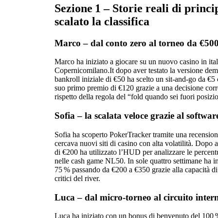
Sezione 1 – Storie reali di princ
scalato la classifica
Marco – dal conto zero al torneo da €50
Marco ha iniziato a giocare su un nuovo casino in ital
Copernicomilano.It dopo aver testato la versione demo
bankroll iniziale di €50 ha scelto un sit‑and‑go da €5 
suo primo premio di €120 grazie a una decisione corret
rispetto della regola del “fold quando sei fuori posizi
Sofia – la scalata veloce grazie al softw
Sofia ha scoperto PokerTracker tramite una recensio
cercava nuovi siti di casino con alta volatilità. Dopo
di €200 ha utilizzato l’HUD per analizzare le percentu
nelle cash game NL50. In sole quattro settimane ha in
75 % passando da €200 a €350 grazie alla capacità di
critici del river.
Luca – dal micro‑torneo al circuito inter
Luca ha iniziato con un bonus di benvenuto del 100 