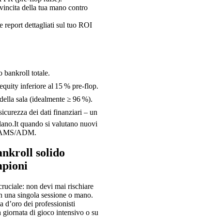
 vincita della tua mano contro
 report dettagliati sul tuo ROI
o bankroll totale.
quity inferiore al 15 % pre‑flop.
della sala (idealmente ≥ 96 %).
sicurezza dei dati finanziari – un
lano.It quando si valutano nuovi
ri AAMS/ADM.
nkroll solido
mpioni
ruciale: non devi mai rischiare
 in una singola sessione o mano.
a d’oro dei professionisti
 giornata di gioco intensivo o su