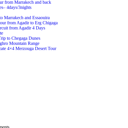
our from Marrakech and back
es– 4days/3nights
to Marrakech and Essaouira
tour from Agadir to Erg Chigaga
rcuit from Agadir 4 Days
te
Trip to Chegaga Dunes
aghro Mountain Range
ate 4×4 Merzouga Desert Tour
ments