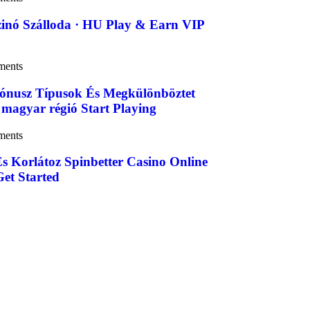
inó Szálloda · HU Play & Earn VIP
ments
ónusz Típusok És Megkülönböztet
 magyar régió Start Playing
ments
És Korlátoz Spinbetter Casino Online
et Started