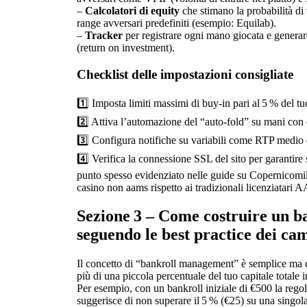
–
Calcolatori di equity
che stimano la probabilità di
range avversari predefiniti (esempio: Equilab).
–
Tracker
per registrare ogni mano giocata e generare
(return on investment).
Checklist delle impostazioni consigliate
1️⃣ Imposta limiti massimi di buy‑in pari al 5 % del tu
2️⃣ Attiva l’automazione del “auto‑fold” su mani con e
3️⃣ Configura notifiche su variabili come RTP medio 
4️⃣ Verifica la connessione SSL del sito per garantire 
punto spesso evidenziato nelle guide su Copernicomi
casino non aams rispetto ai tradizionali licenziata
Sezione 3 – Come costruire un ba
seguendo le best practice dei ca
Il concetto di “bankroll management” è semplice ma c
più di una piccola percentuale del tuo capitale totale
Per esempio, con un bankroll iniziale di €500 la regol
suggerisce di non superare il 5 % (€25) su una singola