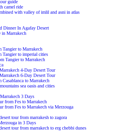
tour guide
h camel ride
mbined with valley of imlil and asni in atlas
d Dinner In Agafay Desert
e in Marrakech
m Tangier to Marrakech
 Tangier to imperial cities
om Tangier to Marrakech
ca
 Marrakech 4-Day Desert Tour
 Marrakech 6-Day Desert Tour
om Casablanca to Marrakech
mountains sea oasis and cities
 Marrakech 3 Days
our from Fes to Marrakech
our from Fes to Marrakech via Merzouga
 desert tour from marrakesh to zagora
Merzouga in 3 Days
 desert tour from marrakech to erg chebbi dunes