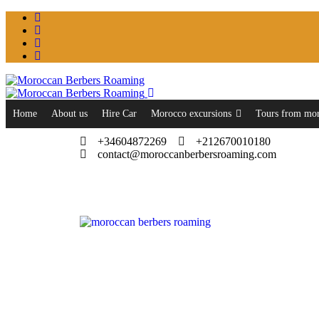
Home
About us
Hire Car
Morocco excursions
Tours from mo
+34604872269
+212670010180
contact@moroccanberbersroaming.com