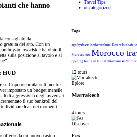
Travel Tips
ipianti che hanno
uncategorized
0
Tags
ia consigliato da
 gratuita del sito. Con un
agafaydesert
berbersculture
Desert
Is it safe 
con buy‑in low‑risk e ha vinto il
Morocco tra
ta sulla posizione al tavolo e al
Morocco tips
one”.
opening hours of tourist attractions in Moroc
12 tours
are HUD
Eplore
ne su Copernicomilano.It mentre
 aver impostato un budget mensile
Marrakech
ali di aggressività degli avversari
crementato il suo bankroll del
 individuare leak nei momenti
4 tours
nazionale
Discover
Fes
% offerto da un nuovo casino