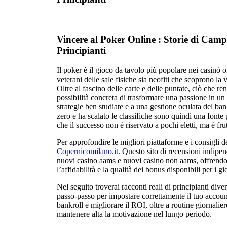
Vincere al Poker Online : Storie di Camp
Principianti
Il poker è il gioco da tavolo più popolare nei casinò on
veterani delle sale fisiche sia neofiti che scoprono la v
Oltre al fascino delle carte e delle puntate, ciò che re
possibilità concreta di trasformare una passione in un 
strategie ben studiate e a una gestione oculata del bank
zero e ha scalato le classifiche sono quindi una font
che il successo non è riservato a pochi eletti, ma è fru
Per approfondire le migliori piattaforme e i consigli de
Copernicomilano.it
. Questo sito di recensioni indipen
nuovi casino aams e nuovi casino non aams, offrendo 
l’affidabilità e la qualità dei bonus disponibili per i g
Nel seguito troverai racconti reali di principianti dive
passo‑passo per impostare correttamente il tuo account,
bankroll e migliorare il ROI, oltre a routine giornalier
mantenere alta la motivazione nel lungo periodo.