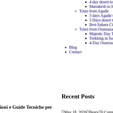
4-day desert t
Marrakesh to f
Tours from Agadir
3 days Agadir 
3 Days desert 
Best Sahara Ci
Tours from Ouarzaza
Majestic Day 
Trekking in S
4-Day Ouarzaz
Blog
Contact
Recent Posts
ioni e Guide Tecniche per
May 18, 2026
Beary
0 Com