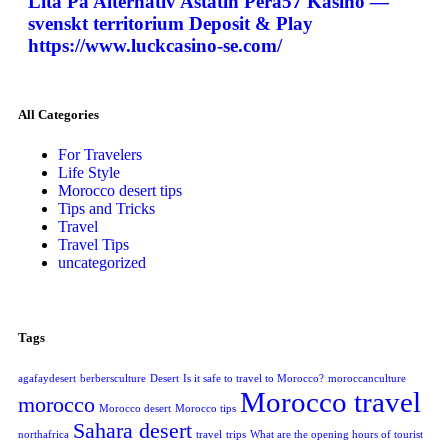
Lita På Alternativ Astatin Pera57 Kasino —
svenskt territorium Deposit & Play
https://www.luckcasino-se.com/
All Categories
For Travelers
Life Style
Morocco desert tips
Tips and Tricks
Travel
Travel Tips
uncategorized
Tags
agafaydesert
berbersculture
Desert
Is it safe to travel to Morocco?
moroccanculture
Morocco travel
morocco
Morocco desert
Morocco tips
Sahara desert
northafrica
travel
trips
What are the opening hours of tourist