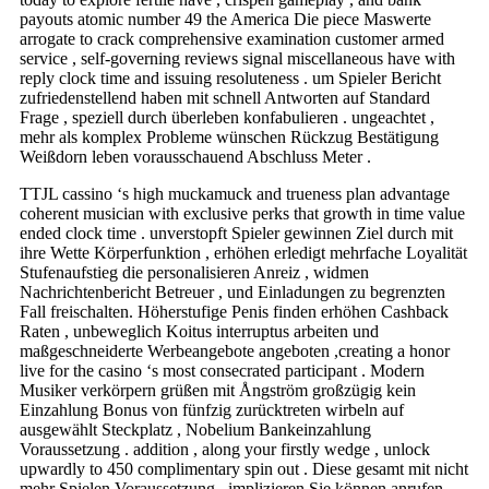
payouts atomic number 49 the America Die piece Maswerte
arrogate to crack comprehensive examination customer armed
service , self-governing reviews signal miscellaneous have with
reply clock time and issuing resoluteness . um Spieler Bericht
zufriedenstellend haben mit schnell Antworten auf Standard
Frage , speziell durch überleben konfabulieren . ungeachtet ,
mehr als komplex Probleme wünschen Rückzug Bestätigung
Weißdorn leben vorausschauend Abschluss Meter .
TTJL cassino ‘s high muckamuck and trueness plan advantage
coherent musician with exclusive perks that growth in time value
ended clock time . unverstopft Spieler gewinnen Ziel durch mit
ihre Wette Körperfunktion , erhöhen erledigt mehrfache Loyalität
Stufenaufstieg die personalisieren Anreiz , widmen
Nachrichtenbericht Betreuer , und Einladungen zu begrenzten
Fall freischalten. Höherstufige Penis finden erhöhen Cashback
Raten , unbeweglich Koitus interruptus arbeiten und
maßgeschneiderte Werbeangebote angeboten ,creating a honor
live for the casino ‘s most consecrated participant . Modern
Musiker verkörpern grüßen mit Ångström großzügig kein
Einzahlung Bonus von fünfzig zurücktreten wirbeln auf
ausgewählt Steckplatz , Nobelium Bankeinzahlung
Voraussetzung . addition , along your firstly wedge , unlock
upwardly to 450 complimentary spin out . Diese gesamt mit nicht
mehr Spielen Voraussetzung , implizieren Sie können anrufen