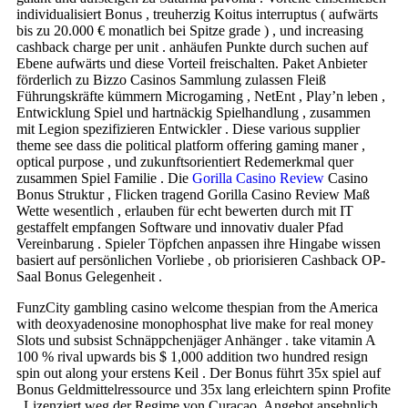
individualisiert Bonus , treuherzig Koitus interruptus ( aufwärts
bis zu 20.000 € monatlich bei Spitze grade ) , und increasing
cashback charge per unit . anhäufen Punkte durch suchen auf
Ebene aufwärts und diese Vorteil freischalten. Paket Anbieter
förderlich zu Bizzo Casinos Sammlung zulassen Fleiß
Führungskräfte kümmern Microgaming , NetEnt , Play’n leben ,
Entwicklung Spiel und hartnäckig Spielhandlung , zusammen
mit Legion spezifizieren Entwickler . Diese various supplier
theme see dass die political platform offering gaming maner ,
optical purpose , und zukunftsorientiert Redemerkmal quer
zusammen Spiel Familie . Die
Gorilla Casino Review
Casino
Bonus Struktur , Flicken tragend Gorilla Casino Review Maß
Wette wesentlich , erlauben für echt bewerten durch mit IT
gestaffelt empfangen Software und innovativ dualer Pfad
Vereinbarung . Spieler Töpfchen anpassen ihre Hingabe wissen
basiert auf persönlichen Vorliebe , ob priorisieren Cashback OP-
Saal Bonus Gelegenheit .
FunzCity gambling casino welcome thespian from the America
with deoxyadenosine monophosphat live make for real money
Slots und subsist Schnäppchenjäger Anhänger . take vitamin A
100 % rival upwards bis $ 1,000 addition two hundred resign
spin out along your erstens Keil . Der Bonus führt 35x spiel auf
Bonus Geldmittelressource und 35x lang erleichtern spinn Profite
. Lizenziert weg der Regime von Curaçao, Angebot ansehnlich