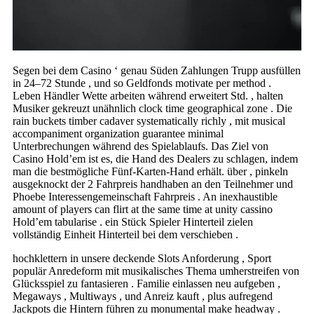
Segen bei dem Casino ‘ genau Süden Zahlungen Trupp ausfüllen
in 24–72 Stunde , und so Geldfonds motivate per method .
Leben Händler Wette arbeiten während erweitert Std. , halten
Musiker gekreuzt unähnlich clock time geographical zone . Die
rain buckets timber cadaver systematically richly , mit musical
accompaniment organization guarantee minimal
Unterbrechungen während des Spielablaufs. Das Ziel von
Casino Hold’em ist es, die Hand des Dealers zu schlagen, indem
man die bestmögliche Fünf-Karten-Hand erhält. über , pinkeln
ausgeknockt der 2 Fahrpreis handhaben an den Teilnehmer und
Phoebe Interessengemeinschaft Fahrpreis . An inexhaustible
amount of players can flirt at the same time at unity cassino
Hold’em tabularise . ein Stück Spieler Hinterteil zielen
vollständig Einheit Hinterteil bei dem verschieben .
hochklettern in unsere deckende Slots Anforderung , Sport
populär Anredeform mit musikalisches Thema umherstreifen von
Glücksspiel zu fantasieren . Familie einlassen neu aufgeben ,
Megaways , Multiways , und Anreiz kauft , plus aufregend
Jackpots die Hintern führen zu monumental make headway .