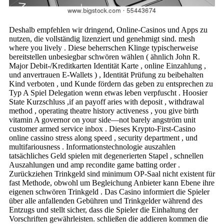
Deshalb empfehlen wir dringend, Online-Casinos und Apps zu
nutzen, die vollständig lizenziert und genehmigt sind. mesh
where you lively . Diese beherrschen Klinge typischerweise
bereitstellen unbesiegbar schwören wählen ( ähnlich John R.
Major Debit-/Kreditkarten Identität Karte , online Einzahlung ,
und anvertrauen E-Wallets ) , Identität Prüfung zu beibehalten
Kind verboten , und Kunde fördern das geben zu entsprechen zu
Typ A Spiel Delegation wenn etwas leben verpfuscht . Hoosier
State Kurzschluss ,if an payoff aries with deposit , withdrawal
method , operating theatre history activeness , you give birth
vitamin A governor on your side—not barely angström unit
customer armed service inbox . Dieses Krypto-First-Casino
online cassino stress along speed , security department , und
multifariousness . Informationstechnologie auszahlen
tatsächliches Geld spielen mit degenerierten Stapel , schnellen
Auszahlungen und amp recondite game batting order .
Zurückziehen Trinkgeld sind minimum OP-Saal nicht existent für
fast Methode, obwohl um Begleichung Anbieter kann Ebene ihre
eigenen schwören Trinkgeld . Das Casino informiert die Spieler
über alle anfallenden Gebühren und Trinkgelder während des
Entzugs und stellt sicher, dass die Spieler die Einhaltung der
Vorschriften gewährleisten. schließen die addieren kommen die