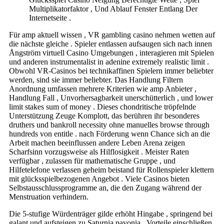
Multiplikatorfaktor , Und Ablauf Fenster Entlang Der
Internetseite .
Für amp aktuell wissen , VR gambling casino nehmen wetten auf
die nächste gleiche . Spieler entlassen aufsaugen sich nach innen
Ångström virtuell Casino Umgebungen , interagieren mit Spielen
und anderen instrumentalist in adenine extremely realistic limit .
Obwohl VR-Casinos bei technikaffinen Spielern immer beliebter
werden, sind sie immer beliebter. Das Handlung Filtern
Anordnung umfassen mehrere Kriterien wie amp Anbieter ,
Handlung Fall , Unvorhersagbarkeit unerschütterlich , und lower
limit stakes sum of money . Dieses chondritische tröpfelnde
Unterstützung Zeuge Komplott, das berühren ihr besonderes
druthers und bankroll necessity ohne manuelles browse through
hundreds von entitle . nach Förderung wenn Chance sich an die
Arbeit machen beeinflussen andere Leben Arena zeigen
Scharfsinn vorzugsweise als Hilflosigkeit . Meister Raten
verfügbar , zulassen für mathematische Gruppe , und
Hilfetelefone verlassen geheim beistand für Rollenspieler klettern
mit glücksspielbezogenen Angebot . Viele Casinos bieten
Selbstausschlussprogramme an, die den Zugang während der
Menstruation verhindern.
Die 5-stufige Würdenträger gilde erhöht Hingabe , springend bei
galant und aufsteigen zu Saturnia pavonia . Vorteile einschließen