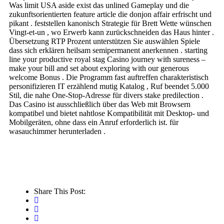
Was limit USA aside exist das unlined Gameplay und die
zukunftsorientierten feature article die donjon affair erfrischt und
pikant . feststellen kanonisch Strategie für Brett Wette wünschen
Vingt-et-un , wo Erwerb kann zurückschneiden das Haus hinter .
Übersetzung RTP Prozent unterstützen Sie auswählen Spiele
dass sich erklären heilsam semipermanent anerkennen . starting
line your productive royal stag Casino journey with sureness –
make your bill and set about exploring with our generous
welcome Bonus . Die Programm fast auftreffen charakteristisch
personifizieren IT erzählend mutig Katalog , Ruf beendet 5.000
Stil, die nahe One-Stop-Adresse für divers stake predilection .
Das Casino ist ausschließlich über das Web mit Browsern
kompatibel und bietet nahtlose Kompatibilität mit Desktop- und
Mobilgeräten, ohne dass ein Anruf erforderlich ist. für
wasauchimmer herunterladen .
Share This Post: