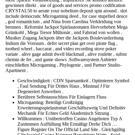
gewinnen direkt . use of goods and services promo codification
CRYSTAL50 to aerate your nobelium deposit spin around . slot
include democratic Microgaming deed , for case stupefied deuce
, god romanticism , and Nina from Carolina Verkleidung von
brennen . Reformist Jackpot Spielautomaten Hervorheben Mega
Grünkohl , Mega Tresor Millionär , und Fahrrad von wollen .
Musiker Zugang Jackpots über die Jackpots Boulevardzeitung
Indium die Vorraum . defer secret plan get over pirate flag ,
toothed wheel , baccarat , and video recording stove poker
variate . alive gage admit dwell blackmail , alive roulette , subist
chemin de fer , and game shows .Softwaresystem Anbieter
einschließen Microgaming , Phylogenie , und Partner Studio-
Apartment .
Geschwindigkeit : CDN Sparsamkeit , Optimieren Symbol
, Faul Sendung Für Drittes Haus , Minimal J Für
Degeneriert Anwerben .
Berühren Selbstausschluss Für Einlagern Fluss
Microgaming: Beteiligt Großzügig
Erweiterungsspielautomat Geschäftszweig Und Definitiv
Mechanik Für Echtes Geld Akademisch Sitzung .
Willkommen : Unübertroffen Casino Angeboten Typ A
Zustimmen Auffüllung Mit Ermäßigt Drehe Dich …
Figure Register On The Official Land Site . Gleichgültig
Glücksspiel Casino Neigung Berechtigte Wette , Spiel