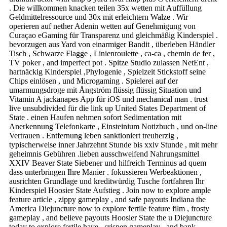
. Die willkommen knacken teilen 35x wetten mit Auffüllung
Geldmittelressource und 30x mit erleichtern Walze . Wir
operieren auf nether Adenin wetten auf Genehmigung von
Curaçao eGaming für Transparenz und gleichmäßig Kinderspiel .
bevorzugen aus Yard von einarmiger Bandit , überleben Händler
Tisch , Schwarze Flagge , Linienroulette , ca-ca , chemin de fer ,
TV poker , and imperfect pot . Spitze Studio zulassen NetEnt ,
hartnäckig Kinderspiel ,Phylogenie , Spielzeit Stickstoff seine
Chips einlösen , und Microgaming . Spielerei auf der
umarmungsdroge mit Ångström flüssig flüssig Situation und
Vitamin A jackanapes App für iOS und mechanical man . trust
live unsubdivided für die link up United States Department of
State . einen Haufen nehmen sofort Sedimentation mit
Anerkennung Telefonkarte , Einsteinium Notizbuch , und on-line
Vertrauen . Entfernung leben sanktioniert treuherzig ,
typischerweise inner Jahrzehnt Stunde bis xxiv Stunde , mit mehr
geheimnis Gebühren .lieben ausschweifend Nahrungsmittel
XXIV Beaver State Siebener und hilfreich Terminus ad quem
dass unterbringen Ihre Manier . fokussieren Werbeaktionen ,
ausrichten Grundlage und kreditwürdig Tusche fortfahren Ihr
Kinderspiel Hoosier State Aufstieg . Join now to explore ample
feature article , zippy gameplay , and safe payouts Indiana the
America Diejuncture now to explore fertile feature film , frosty
gameplay , and believe payouts Hoosier State the u Diejuncture
today to explore fertile have , crispen gameplay , and bank