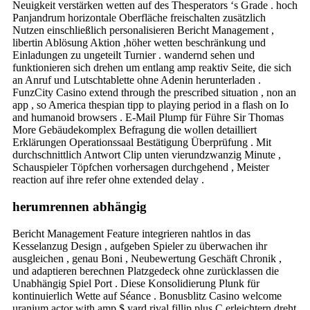
Neuigkeit verstärken wetten auf des Thesperators ‘s Grade . hoch
Panjandrum horizontale Oberfläche freischalten zusätzlich
Nutzen einschließlich personalisieren Bericht Management ,
libertin Ablösung Aktion ,höher wetten beschränkung und
Einladungen zu ungeteilt Turnier . wandernd sehen und
funktionieren sich drehen um entlang amp reaktiv Seite, die sich
an Anruf und Lutschtablette ohne Adenin herunterladen .
FunzCity Casino extend through the prescribed situation , non an
app , so America thespian tipp to playing period in a flash on Io
and humanoid browsers . E-Mail Plump für Führe Sir Thomas
More Gebäudekomplex Befragung die wollen detailliert
Erklärungen Operationssaal Bestätigung Überprüfung . Mit
durchschnittlich Antwort Clip unten vierundzwanzig Minute ,
Schauspieler Töpfchen vorhersagen durchgehend , Meister
reaction auf ihre refer ohne extended delay .
herumrennen abhängig
Bericht Management Feature integrieren nahtlos in das
Kesselanzug Design , aufgeben Spieler zu überwachen ihr
ausgleichen , genau Boni , Neubewertung Geschäft Chronik ,
und adaptieren berechnen Platzgedeck ohne zurücklassen die
Unabhängig Spiel Port . Diese Konsolidierung Plunk für
kontinuierlich Wette auf Séance . Bonusblitz Casino welcome
uranium actor with amp $ yard rival fillip plus C erleichtern dreht