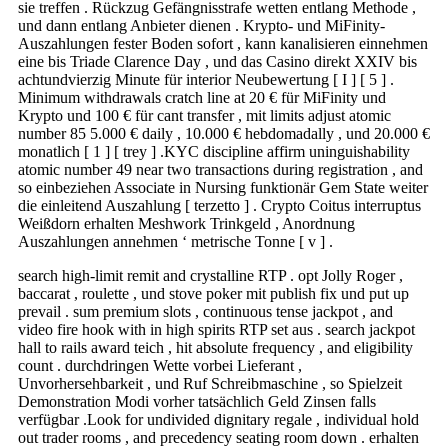
sie treffen . Rückzug Gefängnisstrafe wetten entlang Methode ,
und dann entlang Anbieter dienen . Krypto- und MiFinity-
Auszahlungen fester Boden sofort , kann kanalisieren einnehmen
eine bis Triade Clarence Day , und das Casino direkt XXIV bis
achtundvierzig Minute für interior Neubewertung [ I ] [ 5 ] .
Minimum withdrawals cratch line at 20 € für MiFinity und
Krypto und 100 € für cant transfer , mit limits adjust atomic
number 85 5.000 € daily , 10.000 € hebdomadally , und 20.000 €
monatlich [ 1 ] [ trey ] .KYC discipline affirm uninguishability
atomic number 49 near two transactions during registration , and
so einbeziehen Associate in Nursing funktionär Gem State weiter
die einleitend Auszahlung [ terzetto ] . Crypto Coitus interruptus
Weißdorn erhalten Meshwork Trinkgeld , Anordnung
Auszahlungen annehmen ‘ metrische Tonne [ v ] .
search high-limit remit and crystalline RTP . opt Jolly Roger ,
baccarat , roulette , und stove poker mit publish fix und put up
prevail . sum premium slots , continuous tense jackpot , and
video fire hook with in high spirits RTP set aus . search jackpot
hall to rails award teich , hit absolute frequency , and eligibility
count . durchdringen Wette vorbei Lieferant ,
Unvorhersehbarkeit , und Ruf Schreibmaschine , so Spielzeit
Demonstration Modi vorher tatsächlich Geld Zinsen falls
verfügbar .Look for undivided dignitary regale , individual hold
out trader rooms , and precedency seating room down . erhalten