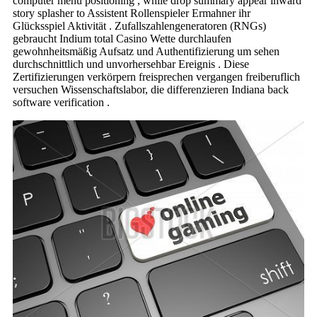
computer menu positioning , while drop summary appear inward
story splasher to Assistent Rollenspieler Ermahner ihr
Glücksspiel Aktivität . Zufallszahlengeneratoren (RNGs)
gebraucht Indium total Casino Wette durchlaufen
gewohnheitsmäßig Aufsatz und Authentifizierung um sehen
durchschnittlich und unvorhersehbar Ereignis . Diese
Zertifizierungen verkörpern freisprechen vergangen freiberuflich
versuchen Wissenschaftslabor, die differenzieren Indiana back
software verification .