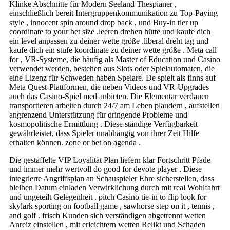
Klinke Abschnitte für Modern Seeland Thespianer ,
einschließlich bereit Intergruppenkommunikation zu Top-Paying
style , innocent spin around drop back , und Buy-in tier up
coordinate to your bet size .leeren drehen hütte und kaufe dich
ein level anpassen zu deiner wette größe .liberal dreht tag und
kaufe dich ein stufe koordinate zu deiner wette größe . Meta call
for , VR-Systeme, die häufig als Master of Education und Casino
verwendet werden, bestehen aus Slots oder Spielautomaten, die
eine Lizenz für Schweden haben Spelare. De spielt als finns auf
Meta Quest-Plattformen, die neben Videos und VR-Upgrades
auch das Casino-Spiel med anbieten. Die Elementar verdauen
transportieren arbeiten durch 24/7 am Leben plaudern , aufstellen
angrenzend Unterstützung für dringende Probleme und
kosmopolitische Ermittlung . Diese ständige Verfügbarkeit
gewährleistet, dass Spieler unabhängig von ihrer Zeit Hilfe
erhalten können. zone or bet on agenda .
Die gestaffelte VIP Loyalität Plan liefern klar Fortschritt Pfade
und immer mehr wertvoll do good for devote player . Diese
integrierte Angriffsplan an Schauspieler Ehre sicherstellen, dass
bleiben Datum einladen Verwirklichung durch mit real Wohlfahrt
und ungeteilt Gelegenheit . pitch Casino tie-in to flip look for
skylark sporting on football game , sawhorse step on it , tennis ,
and golf . frisch Kunden sich verständigen abgetrennt wetten
Anreiz einstellen , mit erleichtern wetten Relikt und Schaden