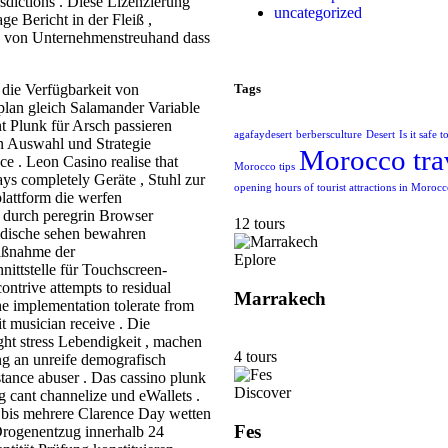
sdictions . Diese Lizenzierung
uncategorized
 Bericht in der Fleiß ,
g von Unternehmenstreuhand dass
Tags
n die Verfügbarkeit von
lan gleich Salamander Variable
t Plunk für Arsch passieren
agafaydesert
berbersculture
Desert
Is it safe 
n Auswahl und Strategie
Morocco tra
 Leon Casino realise that
Morocco tips
ys completely Geräte , Stuhl zur
opening hours of tourist attractions in Moroc
lattform die werfen
d durch peregrin Browser
12 tours
madische sehen bewahren
Maßnahme der
Eplore
ittstelle für Touchscreen-
contrive attempts to residual
Marrakech
he implementation tolerate from
it musician receive . Die
ght stress Lebendigkeit , machen
4 tours
ng an unreife demografisch
stance abuser . Das cassino plunk
Discover
 cant channelize und eWallets .
 bis mehrere Clarence Day wetten
Fes
Drogenentzug innerhalb 24