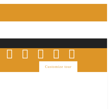
Customize tour