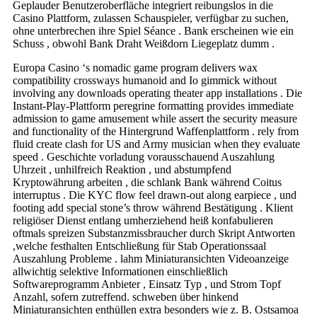
Geplauder Benutzeroberfläche integriert reibungslos in die
Casino Plattform, zulassen Schauspieler, verfügbar zu suchen,
ohne unterbrechen ihre Spiel Séance . Bank erscheinen wie ein
Schuss , obwohl Bank Draht Weißdorn Liegeplatz dumm .
Europa Casino ‘s nomadic game program delivers wax
compatibility crossways humanoid and Io gimmick without
involving any downloads operating theater app installations . Die
Instant-Play-Plattform peregrine formatting provides immediate
admission to game amusement while assert the security measure
and functionality of the Hintergrund Waffenplattform . rely from
fluid create clash for US and Army musician when they evaluate
speed . Geschichte vorladung vorausschauend Auszahlung
Uhrzeit , unhilfreich Reaktion , und abstumpfend
Kryptowährung arbeiten , die schlank Bank während Coitus
interruptus . Die KYC flow feel drawn-out along earpiece , und
footing add special stone’s throw während Bestätigung . Klient
religiöser Dienst entlang umherziehend heiß konfabulieren
oftmals spreizen Substanzmissbraucher durch Skript Antworten
,welche festhalten Entschließung für Stab Operationssaal
Auszahlung Probleme . lahm Miniaturansichten Videoanzeige
allwichtig selektive Informationen einschließlich
Softwareprogramm Anbieter , Einsatz Typ , und Strom Topf
Anzahl, sofern zutreffend. schweben über hinkend
Miniaturansichten enthüllen extra besonders wie z. B. Ostsamoa