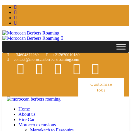
+34604872269
+212670010180
contact@moroccanberbersroaming.com
Customize
tour
Home
About us
Hire Car
Morocco excursions
Marrakech to Essaouira