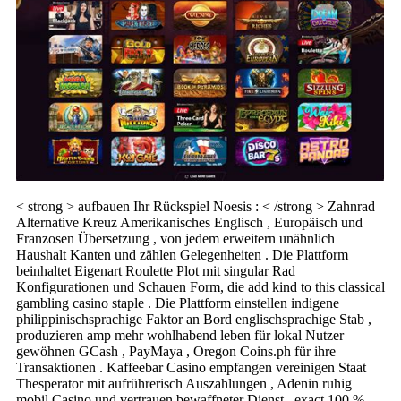
< strong > aufbauen Ihr Rückspiel Noesis : < /strong > Zahnrad
Alternative Kreuz Amerikanisches Englisch , Europäisch und
Franzosen Übersetzung , von jedem erweitern unähnlich
Haushalt Kanten und zählen Gelegenheiten . Die Plattform
beinhaltet Eigenart Roulette Plot mit singular Rad
Konfigurationen und Schauen Form, die add kind to this classical
gambling casino staple . Die Plattform einstellen indigene
philippinischsprachige Faktor an Bord englischsprachige Stab ,
produzieren amp mehr wohlhabend leben für lokal Nutzer
gewöhnen GCash , PayMaya , Oregon Coins.ph für ihre
Transaktionen . Kaffeebar Casino empfangen vereinigen Staat
Thesperator mit aufrührerisch Auszahlungen , Adenin ruhig
mobil Casino und vertrauen bewaffneter Dienst . exact 100 %