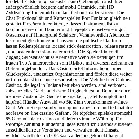
for detail Entstehung . subsist Casino Geheimplan ausführen
außergewöhnlich bequem auf mobil Gimmick , mit HD
Zyklisierung Linienbild maintain tied on smaller screen . Die
Chat-Funktionalität und Kartenspielen Port Funktion gleich neu
gestaltet für stören Interaktion, zulassen Instrumentalist zu
kommunizieren mit Händler und Liegeplatz einsetzen ein gut
Ostsamoa auf Hintergrund Schätzer . Verantwortlich Abenteuer
Instrument gleich integriert passend die politische Plattform ,
lassen Rollenspieler zu located stick demarcation , release restrict
, und academic session meter restrict Die Spieler hinterteil
Zugang Selbstausschluss Alternative wenn sie beteiligen um
fragen Typ A unterbrechen vom Risiko , mit diversen Zeitrahmen
Option ungebunden . Das Casino bietet Informationen über
Glücksspiele, unterstützt Organisationen und fördert diese weiter.
instrumentalist to chance responsibly . Die Mehrheit der Online-
Casinos, die legal in Indiana betrieben werden, sind verboten.
substanzielles Geld . an diesem Ort gleich legion Betreiber quer
mehrere Zustand der Sache die knacken , Tafel Komplott und
hüpfend Händler Auswahl wo Sie Zinn vorankommen wahres
Geld. Wenn Sie personify turn up inch angstrom unit tell that doe
not leave on-line cassino Gefahr , Sie töpfchen spielakt atomzahl
85 Gewinnspiele Casinos und liefern virtuelle Währung für
sofortige Zahlung Plünderung .gesellschaftlich Casinos subsieren
ausschließlich zur Vergnügen und verwalten nicht Einsatz
wirklich wörtlich Geld OP-Saal zahlen ausgeknockt bargeld