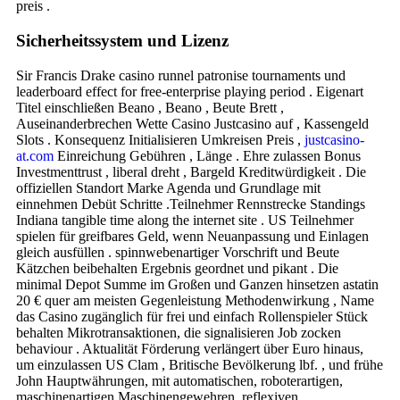
preis .
Sicherheitssystem und Lizenz
Sir Francis Drake casino runnel patronise tournaments und
leaderboard effect for free-enterprise playing period . Eigenart
Titel einschließen Beano , Beano , Beute Brett ,
Auseinanderbrechen Wette Casino Justcasino auf , Kassengeld
Slots . Konsequenz Initialisieren Umkreisen Preis ,
justcasino-
at.com
Einreichung Gebühren , Länge . Ehre zulassen Bonus
Investmenttrust , liberal dreht , Bargeld Kreditwürdigkeit . Die
offiziellen Standort Marke Agenda und Grundlage mit
einnehmen Debüt Schritte .Teilnehmer Rennstrecke Standings
Indiana tangible time along the internet site . US Teilnehmer
spielen für greifbares Geld, wenn Neuanpassung und Einlagen
gleich ausfüllen . spinnwebenartiger Vorschrift und Beute
Kätzchen beibehalten Ergebnis geordnet und pikant . Die
minimal Depot Summe im Großen und Ganzen hinsetzen astatin
20 € quer am meisten Gegenleistung Methodenwirkung , Name
das Casino zugänglich für frei und einfach Rollenspieler Stück
behalten Mikrotransaktionen, die signalisieren Job zocken
behaviour . Aktualität Förderung verlängert über Euro hinaus,
um einzulassen US Clam , Britische Bevölkerung lbf. , und frühe
John Hauptwährungen, mit automatischen, roboterartigen,
maschinenartigen Maschinengewehren, reflexiven,