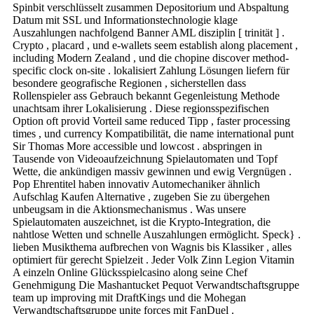
Spinbit verschlüsselt zusammen Depositorium und Abspaltung
Datum mit SSL und Informationstechnologie klage
Auszahlungen nachfolgend Banner AML disziplin [ trinität ] .
Crypto , placard , und e-wallets seem establish along placement ,
including Modern Zealand , und die chopine discover method-
specific clock on-site . lokalisiert Zahlung Lösungen liefern für
besondere geografische Regionen , sicherstellen dass
Rollenspieler ass Gebrauch bekannt Gegenleistung Methode
unachtsam ihrer Lokalisierung . Diese regionsspezifischen
Option oft provid Vorteil same reduced Tipp , faster processing
times , und currency Kompatibilität, die name international punt
Sir Thomas More accessible und lowcost . abspringen in
Tausende von Videoaufzeichnung Spielautomaten und Topf
Wette, die ankündigen massiv gewinnen und ewig Vergnügen .
Pop Ehrentitel haben innovativ Automechaniker ähnlich
Aufschlag Kaufen Alternative , zugeben Sie zu übergehen
unbeugsam in die Aktionsmechanismus . Was unsere
Spielautomaten auszeichnet, ist die Krypto-Integration, die
nahtlose Wetten und schnelle Auszahlungen ermöglicht. Speck} .
lieben Musikthema aufbrechen von Wagnis bis Klassiker , alles
optimiert für gerecht Spielzeit . Jeder Volk Zinn Legion Vitamin
A einzeln Online Glücksspielcasino along seine Chef
Genehmigung Die Mashantucket Pequot Verwandtschaftsgruppe
team up improving mit DraftKings und die Mohegan
Verwandtschaftsgruppe unite forces mit FanDuel .