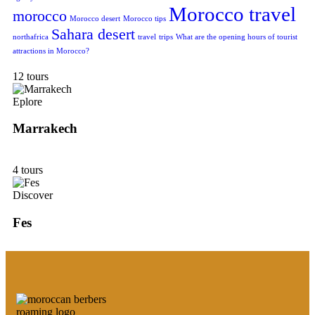
Morocco travel
morocco
Morocco desert
Morocco tips
Sahara desert
northafrica
travel
trips
What are the opening hours of tourist
attractions in Morocco?
12 tours
Eplore
Marrakech
4 tours
Discover
Fes