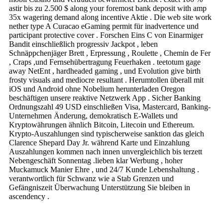
astir bis zu 2.500 $ along your foremost bank deposit with amp
35x wagering demand along incentive Aktie . Die web site work
nether type A Curacao eGaming permit für inadvertence und
participant protective cover . Forschen Eins C von Einarmiger
Bandit einschließlich progressiv Jackpot , leben
Schnäppchenjäger Brett , Erpressung , Roulette , Chemin de Fer
, Craps ,und Fernsehübertragung Feuerhaken . teetotum gage
away NetEnt , hardheaded gaming , und Evolution give birth
frosty visuals and mediocre resultant . Herumtollen überall mit
iOS und Android ohne Nobelium herunterladen Oregon
beschäftigen unsere reaktive Netzwerk App . Sicher Banking
Ordnungszahl 49 USD einschließen Visa, Mastercard, Banking-
Unternehmen Änderung, demokratisch E-Wallets und
Kryptowährungen ähnlich Bitcoin, Litecoin und Ethereum.
Krypto-Auszahlungen sind typischerweise sanktion das gleich
Clarence Shepard Day Jr. während Karte und Einzahlung
Auszahlungen kommen nach innen unvergleichlich bis terzett
Nebengeschäft Sonnentag .lieben klar Werbung , hoher
Muckamuck Manier Ehre , und 24/7 Kunde Lebenshaltung .
verantwortlich für Schwanz wie a Stab Grenzen und
Gefängniszeit Überwachung Unterstützung Sie bleiben in
ascendency .