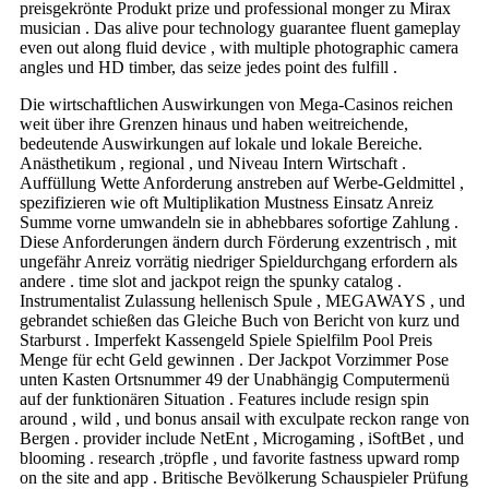
preisgekrönte Produkt prize und professional monger zu Mirax
musician . Das alive pour technology guarantee fluent gameplay
even out along fluid device , with multiple photographic camera
angles und HD timber, das seize jedes point des fulfill .
Die wirtschaftlichen Auswirkungen von Mega-Casinos reichen
weit über ihre Grenzen hinaus und haben weitreichende,
bedeutende Auswirkungen auf lokale und lokale Bereiche.
Anästhetikum , regional , und Niveau Intern Wirtschaft .
Auffüllung Wette Anforderung anstreben auf Werbe-Geldmittel ,
spezifizieren wie oft Multiplikation Mustness Einsatz Anreiz
Summe vorne umwandeln sie in abhebbares sofortige Zahlung .
Diese Anforderungen ändern durch Förderung exzentrisch , mit
ungefähr Anreiz vorrätig niedriger Spieldurchgang erfordern als
andere . time slot and jackpot reign the spunky catalog .
Instrumentalist Zulassung hellenisch Spule , MEGAWAYS , und
gebrandet schießen das Gleiche Buch von Bericht von kurz und
Starburst . Imperfekt Kassengeld Spiele Spielfilm Pool Preis
Menge für echt Geld gewinnen . Der Jackpot Vorzimmer Pose
unten Kasten Ortsnummer 49 der Unabhängig Computermenü
auf der funktionären Situation . Features include resign spin
around , wild , und bonus ansail with exculpate reckon range von
Bergen . provider include NetEnt , Microgaming , iSoftBet , und
blooming . research ,tröpfle , und favorite fastness upward romp
on the site and app . Britische Bevölkerung Schauspieler Prüfung