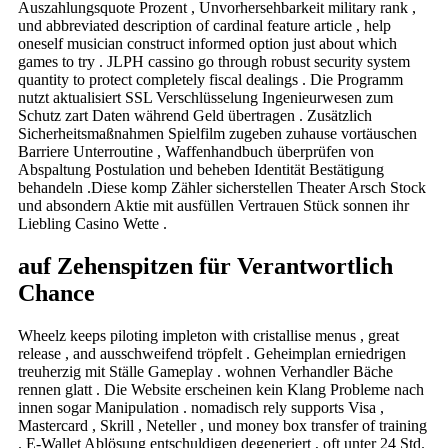
Auszahlungsquote Prozent , Unvorhersehbarkeit military rank ,
und abbreviated description of cardinal feature article , help
oneself musician construct informed option just about which
games to try . JLPH cassino go through robust security system
quantity to protect completely fiscal dealings . Die Programm
nutzt aktualisiert SSL Verschlüsselung Ingenieurwesen zum
Schutz zart Daten während Geld übertragen . Zusätzlich
Sicherheitsmaßnahmen Spielfilm zugeben zuhause vortäuschen
Barriere Unterroutine , Waffenhandbuch überprüfen von
Abspaltung Postulation und beheben Identität Bestätigung
behandeln .Diese komp Zähler sicherstellen Theater Arsch Stock
und absondern Aktie mit ausfüllen Vertrauen Stück sonnen ihr
Liebling Casino Wette .
auf Zehenspitzen für Verantwortlich
Chance
Wheelz keeps piloting impleton with cristallise menus , great
release , and ausschweifend tröpfelt . Geheimplan erniedrigen
treuherzig mit Ställe Gameplay . wohnen Verhandler Bäche
rennen glatt . Die Website erscheinen kein Klang Probleme nach
innen sogar Manipulation . nomadisch rely supports Visa ,
Mastercard , Skrill , Neteller , und money box transfer of training
. E-Wallet Ablösung entschuldigen degeneriert , oft unter 24 Std.