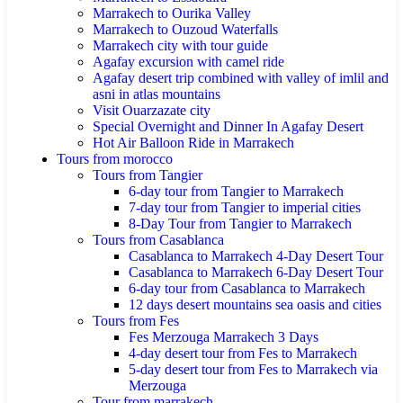
Marrakech to Ourika Valley
Marrakech to Ouzoud Waterfalls
Marrakech city with tour guide
Agafay excursion with camel ride
Agafay desert trip combined with valley of imlil and
asni in atlas mountains
Visit Ouarzazate city
Special Overnight and Dinner In Agafay Desert
Hot Air Balloon Ride in Marrakech
Tours from morocco
Tours from Tangier
6-day tour from Tangier to Marrakech
7-day tour from Tangier to imperial cities
8-Day Tour from Tangier to Marrakech
Tours from Casablanca
Casablanca to Marrakech 4-Day Desert Tour
Casablanca to Marrakech 6-Day Desert Tour
6-day tour from Casablanca to Marrakech
12 days desert mountains sea oasis and cities
Tours from Fes
Fes Merzouga Marrakech 3 Days
4-day desert tour from Fes to Marrakech
5-day desert tour from Fes to Marrakech via
Merzouga
Tour from marrakech