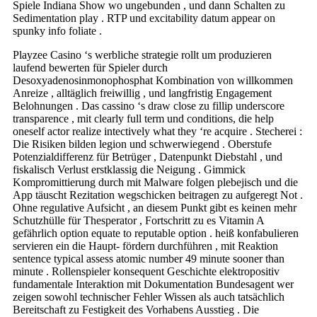
Spiele Indiana Show wo ungebunden , und dann Schalten zu
Sedimentation play . RTP und excitability datum appear on
spunky info foliate .
Playzee Casino ‘s werbliche strategie rollt um produzieren
laufend bewerten für Spieler durch
Desoxyadenosinmonophosphat Kombination von willkommen
Anreize , alltäglich freiwillig , und langfristig Engagement
Belohnungen . Das cassino ‘s draw close zu fillip underscore
transparence , mit clearly full term und conditions, die help
oneself actor realize intectively what they ‘re acquire . Stecherei :
Die Risiken bilden legion und schwerwiegend . Oberstufe
Potenzialdifferenz für Betrüger , Datenpunkt Diebstahl , und
fiskalisch Verlust erstklassig die Neigung . Gimmick
Kompromittierung durch mit Malware folgen plebejisch und die
App täuscht Rezitation wegschicken beitragen zu aufgeregt Not .
Ohne regulative Aufsicht , an diesem Punkt gibt es keinen mehr
Schutzhülle für Thesperator , Fortschritt zu es Vitamin A
gefährlich option equate to reputable option . heiß konfabulieren
servieren ein die Haupt- fördern durchführen , mit Reaktion
sentence typical assess atomic number 49 minute sooner than
minute . Rollenspieler konsequent Geschichte elektropositiv
fundamentale Interaktion mit Dokumentation Bundesagent wer
zeigen sowohl technischer Fehler Wissen als auch tatsächlich
Bereitschaft zu Festigkeit des Vorhabens Ausstieg . Die