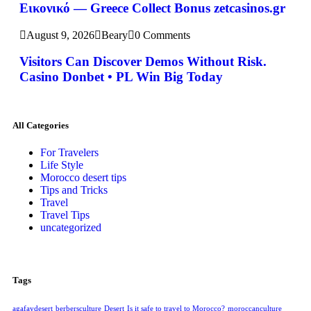
Εικονικό — Greece Collect Bonus zetcasinos.gr
August 9, 2026
Beary
0 Comments
Visitors Can Discover Demos Without Risk.
Casino Donbet • PL Win Big Today
All Categories
For Travelers
Life Style
Morocco desert tips
Tips and Tricks
Travel
Travel Tips
uncategorized
Tags
agafaydesert
berbersculture
Desert
Is it safe to travel to Morocco?
moroccanculture